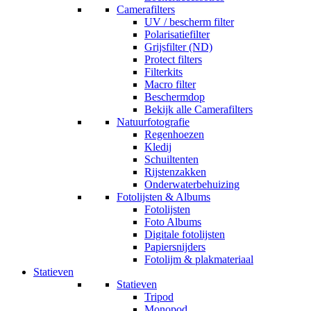
Camerafilters
UV / bescherm filter
Polarisatiefilter
Grijsfilter (ND)
Protect filters
Filterkits
Macro filter
Beschermdop
Bekijk alle Camerafilters
Natuurfotografie
Regenhoezen
Kledij
Schuiltenten
Rijstenzakken
Onderwaterbehuizing
Fotolijsten & Albums
Fotolijsten
Foto Albums
Digitale fotolijsten
Papiersnijders
Fotolijm & plakmateriaal
Statieven
Statieven
Tripod
Monopod