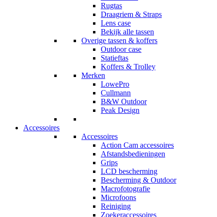
Rugtas
Draagriem & Straps
Lens case
Bekijk alle tassen
Overige tassen & koffers
Outdoor case
Statieftas
Koffers & Trolley
Merken
LowePro
Cullmann
B&W Outdoor
Peak Design
Accessoires
Accessoires
Action Cam accessoires
Afstandsbedieningen
Grips
LCD bescherming
Bescherming & Outdoor
Macrofotografie
Microfoons
Reiniging
Zoekeraccessoires