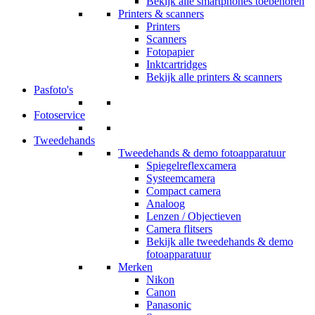
Bekijk alle smartphones toebehoren
Printers & scanners
Printers
Scanners
Fotopapier
Inktcartridges
Bekijk alle printers & scanners
Pasfoto's
Fotoservice
Tweedehands
Tweedehands & demo fotoapparatuur
Spiegelreflexcamera
Systeemcamera
Compact camera
Analoog
Lenzen / Objectieven
Camera flitsers
Bekijk alle tweedehands & demo
fotoapparatuur
Merken
Nikon
Canon
Panasonic