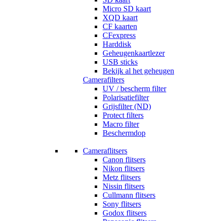
Micro SD kaart
XQD kaart
CF kaarten
CFexpress
Harddisk
Geheugenkaartlezer
USB sticks
Bekijk al het geheugen
Camerafilters
UV / bescherm filter
Polarisatiefilter
Grijsfilter (ND)
Protect filters
Macro filter
Beschermdop
Cameraflitsers
Canon flitsers
Nikon flitsers
Metz flitsers
Nissin flitsers
Cullmann flitsers
Sony flitsers
Godox flitsers