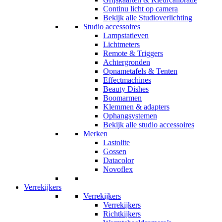
Continu licht op camera
Bekijk alle Studioverlichting
Studio accessoires
Lampstatieven
Lichtmeters
Remote & Triggers
Achtergronden
Opnametafels & Tenten
Effectmachines
Beauty Dishes
Boomarmen
Klemmen & adapters
Ophangsystemen
Bekijk alle studio accessoires
Merken
Lastolite
Gossen
Datacolor
Novoflex
Verrekijkers
Verrekijkers
Verrekijkers
Richtkijkers