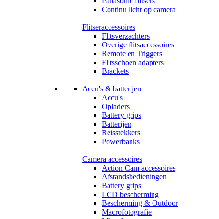
Panasonic flitsers
Continu licht op camera
Flitseraccessoires
Flitsverzachters
Overige flitsaccessoires
Remote en Triggers
Flitsschoen adapters
Brackets
Accu's & batterijen
Accu's
Opladers
Battery grips
Batterijen
Reisstekkers
Powerbanks
Camera accessoires
Action Cam accessoires
Afstandsbedieningen
Battery grips
LCD bescherming
Bescherming & Outdoor
Macrofotografie