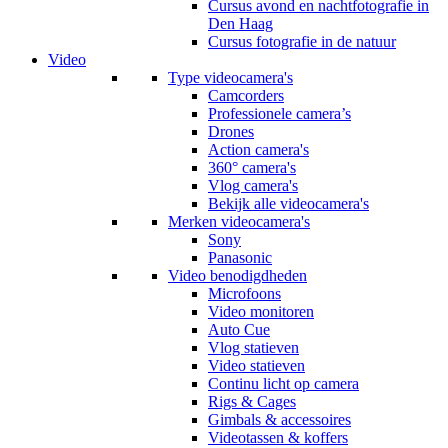
Cursus avond en nachtfotografie in
Den Haag
Cursus fotografie in de natuur
Video
Type videocamera's
Camcorders
Professionele camera’s
Drones
Action camera's
360° camera's
Vlog camera's
Bekijk alle videocamera's
Merken videocamera's
Sony
Panasonic
Video benodigdheden
Microfoons
Video monitoren
Auto Cue
Vlog statieven
Video statieven
Continu licht op camera
Rigs & Cages
Gimbals & accessoires
Videotassen & koffers