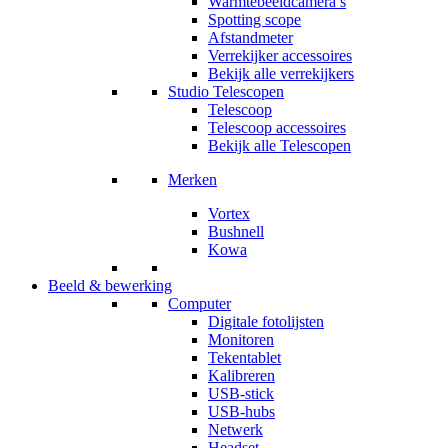
Warmtebeeldcamera’s
Spotting scope
Afstandmeter
Verrekijker accessoires
Bekijk alle verrekijkers
Studio Telescopen
Telescoop
Telescoop accessoires
Bekijk alle Telescopen
Merken
Vortex
Bushnell
Kowa
Beeld & bewerking
Computer
Digitale fotolijsten
Monitoren
Tekentablet
Kalibreren
USB-stick
USB-hubs
Netwerk
Headset