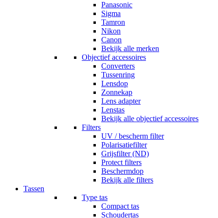
Panasonic
Sigma
Tamron
Nikon
Canon
Bekijk alle merken
Objectief accessoires
Converters
Tussenring
Lensdop
Zonnekap
Lens adapter
Lenstas
Bekijk alle objectief accessoires
Filters
UV / bescherm filter
Polarisatiefilter
Grijsfilter (ND)
Protect filters
Beschermdop
Bekijk alle filters
Tassen
Type tas
Compact tas
Schoudertas