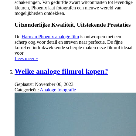
schakeringen. Van gedurfde zwart-witcontrasten tot levendige
kleuren, Phoenix laat fotografen een nieuwe wereld van
mogelijkheden ontdekken.
Uitzonderlijke Kwaliteit, Uitstekende Prestaties
De
Harman Phoenix analoge film
is ontworpen met een
scherp oog voor detail en streven naar perfectie. De fijne
korrel en indrukwekkende scherpte maken deze filmrol ideaal
voor
Lees meer »
Welke analoge filmrol kopen?
Geplaatst:
November 06, 2023
Categorieën:
Analoge fotografie