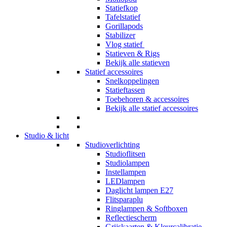
Statiefkop
Tafelstatief
Gorillapods
Stabilizer
Vlog statief
Statieven & Rigs
Bekijk alle statieven
Statief accessoires
Snelkoppelingen
Statieftassen
Toebehoren & accessoires
Bekijk alle statief accessoires
Studio & licht
Studioverlichting
Studioflitsen
Studiolampen
Instellampen
LEDlampen
Daglicht lampen E27
Flitsparaplu
Ringlampen & Softboxen
Reflectiescherm
Grijskaarten & Kleurcalibratie