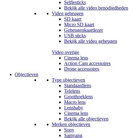
Selfiesticks
Bekijk alle video benodigdheden
Video geheugen
SD kaart
Micro SD kaart
Geheugenkaartlezer
USB sticks
Bekijk alle video geheugen
Video overige
Cinema lens
Action Cam accessoires
Drone accessoires
Objectieven
Type objectieven
Standaardlens
Telelens
Groothoeklens
Macro lens
Lensbaby
Cinema lens
Bekijk alle objectieven
Merken objectieven
Sony
Samyang