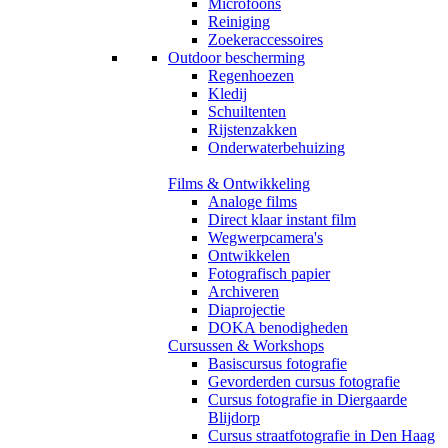
Microfoons
Reiniging
Zoekeraccessoires
Outdoor bescherming
Regenhoezen
Kledij
Schuiltenten
Rijstenzakken
Onderwaterbehuizing
Films & Ontwikkeling
Analoge films
Direct klaar instant film
Wegwerpcamera's
Ontwikkelen
Fotografisch papier
Archiveren
Diaprojectie
DOKA benodigheden
Cursussen & Workshops
Basiscursus fotografie
Gevorderden cursus fotografie
Cursus fotografie in Diergaarde
Blijdorp
Cursus straatfotografie in Den Haag