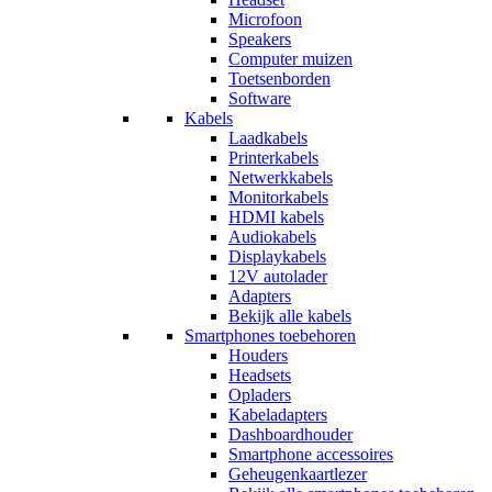
Microfoon
Speakers
Computer muizen
Toetsenborden
Software
Kabels
Laadkabels
Printerkabels
Netwerkkabels
Monitorkabels
HDMI kabels
Audiokabels
Displaykabels
12V autolader
Adapters
Bekijk alle kabels
Smartphones toebehoren
Houders
Headsets
Opladers
Kabeladapters
Dashboardhouder
Smartphone accessoires
Geheugenkaartlezer