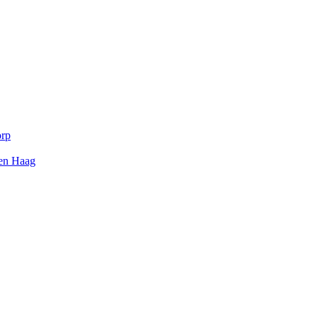
orp
Den Haag