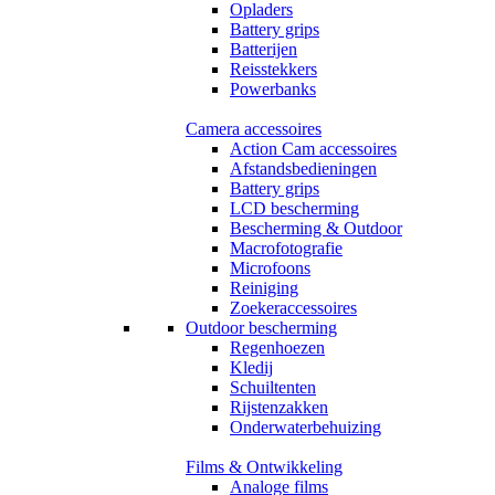
Opladers
Battery grips
Batterijen
Reisstekkers
Powerbanks
Camera accessoires
Action Cam accessoires
Afstandsbedieningen
Battery grips
LCD bescherming
Bescherming & Outdoor
Macrofotografie
Microfoons
Reiniging
Zoekeraccessoires
Outdoor bescherming
Regenhoezen
Kledij
Schuiltenten
Rijstenzakken
Onderwaterbehuizing
Films & Ontwikkeling
Analoge films