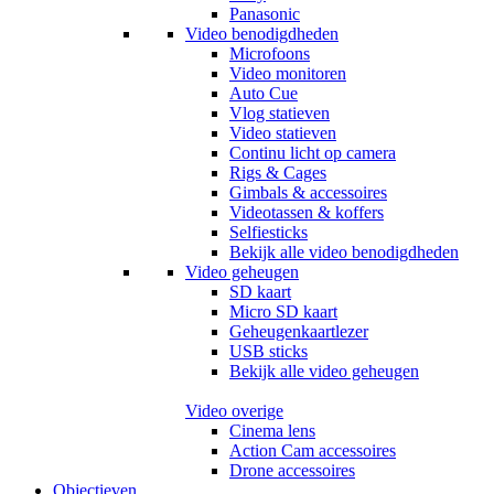
Panasonic
Video benodigdheden
Microfoons
Video monitoren
Auto Cue
Vlog statieven
Video statieven
Continu licht op camera
Rigs & Cages
Gimbals & accessoires
Videotassen & koffers
Selfiesticks
Bekijk alle video benodigdheden
Video geheugen
SD kaart
Micro SD kaart
Geheugenkaartlezer
USB sticks
Bekijk alle video geheugen
Video overige
Cinema lens
Action Cam accessoires
Drone accessoires
Objectieven