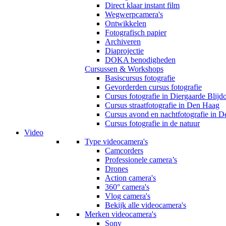
Direct klaar instant film
Wegwerpcamera's
Ontwikkelen
Fotografisch papier
Archiveren
Diaprojectie
DOKA benodigheden
Cursussen & Workshops
Basiscursus fotografie
Gevorderden cursus fotografie
Cursus fotografie in Diergaarde Blijd
Cursus straatfotografie in Den Haag
Cursus avond en nachtfotografie in 
Cursus fotografie in de natuur
Video
Type videocamera's
Camcorders
Professionele camera’s
Drones
Action camera's
360° camera's
Vlog camera's
Bekijk alle videocamera's
Merken videocamera's
Sony