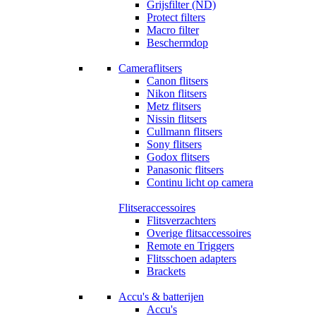
Grijsfilter (ND)
Protect filters
Macro filter
Beschermdop
Cameraflitsers
Canon flitsers
Nikon flitsers
Metz flitsers
Nissin flitsers
Cullmann flitsers
Sony flitsers
Godox flitsers
Panasonic flitsers
Continu licht op camera
Flitseraccessoires
Flitsverzachters
Overige flitsaccessoires
Remote en Triggers
Flitsschoen adapters
Brackets
Accu's & batterijen
Accu's