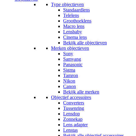
Type objectieven
Standaardlens
Telelens
Groothoeklens
Macro lens
Lensbaby
Cinema lens
Bekijk alle objectieven
Merken objectieven
Sony
Samyang
Panasonic
Sigma
Tamron
Nikon
Canon
Bekijk alle merken
Objectief accessoires
Converters
Tussenring
Lensdop
Zonnekap
Lens adapter
Lenstas
Bekijk alle objectief accessoires