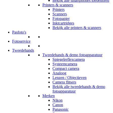
Bekijk alle smartphones toebehoren
Printers & scanners
Printers
Scanners
Fotopapier
Inktcartridges
Bekijk alle printers & scanners
Pasfoto's
Fotoservice
Tweedehands
Tweedehands & demo fotoapparatuur
Spiegelreflexcamera
Systeemcamera
Compact camera
Analoog
Lenzen / Objectieven
Camera flitsers
Bekijk alle tweedehands & demo
fotoapparatuur
Merken
Nikon
Canon
Panasonic