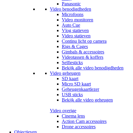
Panasonic
Video benodigdheden
Microfoons
Video monitoren
Auto Cue
Vlog statieven
Video statieven
Continu licht op camera
Rigs & Cages
Gimbals & accessoires
Videotassen & koffers
Selfiesticks
Bekijk alle video benodigdheden
Video geheugen
SD kaart
Micro SD kaart
Geheugenkaartlezer
USB sticks
Bekijk alle video geheugen
Video overige
Cinema lens
Action Cam accessoires
Drone accessoires
Objectieven