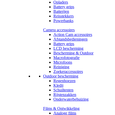
Opladers
Battery grips
Batterijen
Reisstekkers
Powerbanks
Camera accessoires
Action Cam accessoires
Afstandsbedieningen
Battery grips
LCD bescherming
Bescherming & Outdoor
Macrofotografie
Microfoons
Reiniging
Zoekeraccessoires
Outdoor bescherming
Regenhoezen
Kledij
Schuiltenten
Rijstenzakken
Onderwaterbehuizing
Films & Ontwikkeling
Analoge films