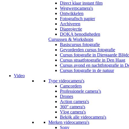
Direct klaar instant film
Wegwerpcamera's
Ontwikkelen
Fotografisch papier
Archiveren
Diaprojectie
DOKA benodigheden
Cursussen & Workshops
Basiscursus fotografie
Gevorderden cursus fotografie
Cursus fotografie in Diergaarde Blijd
Cursus straatfotografie in Den Haag
Cursus avond en nachtfotografie in 
Cursus fotografie in de natuur
Video
Type videocamera's
Camcorders
Professionele camera’s
Drones
Action camera's
360° camera's
Vlog camera's
Bekijk alle videocamera's
Merken videocamera's
Sony