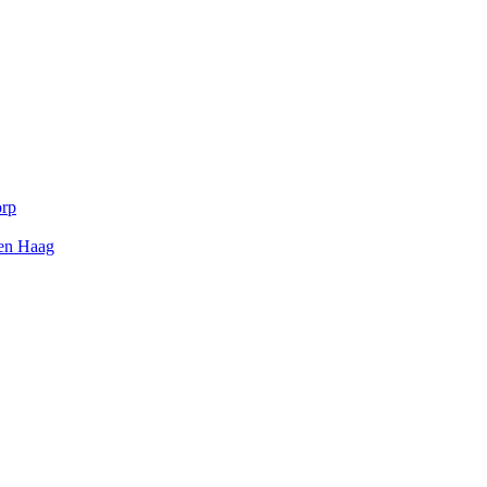
orp
Den Haag