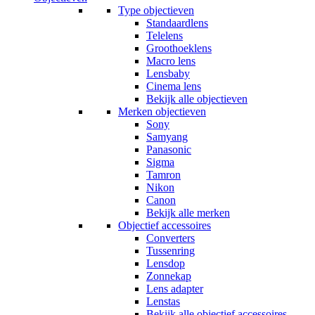
Type objectieven
Standaardlens
Telelens
Groothoeklens
Macro lens
Lensbaby
Cinema lens
Bekijk alle objectieven
Merken objectieven
Sony
Samyang
Panasonic
Sigma
Tamron
Nikon
Canon
Bekijk alle merken
Objectief accessoires
Converters
Tussenring
Lensdop
Zonnekap
Lens adapter
Lenstas
Bekijk alle objectief accessoires