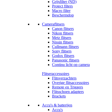
Grijsfilter (ND)
Protect filters
Macro filter
Beschermdop
Cameraflitsers
Canon flitsers
Nikon flitsers
Metz flitsers
Nissin flitsers
Cullmann flitsers
Sony flitsers
Godox flitsers
Panasonic flitsers
Continu licht op camera
Flitseraccessoires
Flitsverzachters
Overige flitsaccessoires
Remote en Triggers
Flitsschoen adapters
Brackets
Accu's & batterijen
Accu's