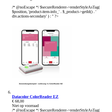
/* @noEscape */ $secureRenderer->renderStyleAsTag(
$position, 'product-item-info_' . $_product->getId() . '
div.actions-secondary' ) : '' ?>
Datacolor ColorReader EZ
€ 68,00
Niet op voorraad
/* @noEscape */ $secureRenderer->renderStyleAsTag(