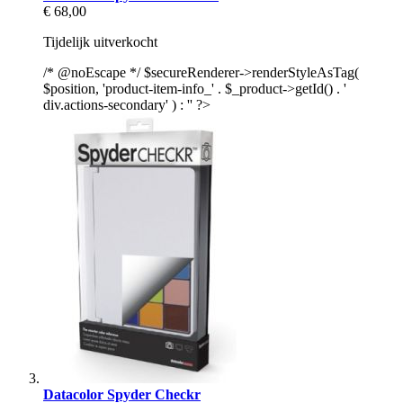
€ 68,00
Tijdelijk uitverkocht
/* @noEscape */ $secureRenderer->renderStyleAsTag(
$position, 'product-item-info_' . $_product->getId() . '
div.actions-secondary' ) : '' ?>
Datacolor Spyder Checkr