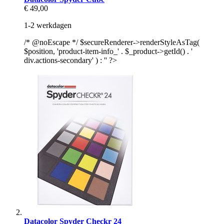
€ 49,00
1-2 werkdagen
/* @noEscape */ $secureRenderer->renderStyleAsTag(
$position, 'product-item-info_' . $_product->getId() . '
div.actions-secondary' ) : '' ?>
Datacolor Spyder Checkr 24