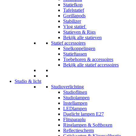
Statiefkop
Tafelstatief
Gorillapods
Stabilizer
Vlog statief
Statieven & Rigs
Bekijk alle statieven
Statief accessoires
Snelkoppelingen
Statieftassen
Toebehoren & accessoires
Bekijk alle statief accessoires
Studio & licht
Studioverlichting
Studioflitsen
Studiolampen
Instellampen
LEDlampen
Daglicht lampen E27
Flitsparaplu
Ringlampen & Softboxen
Reflectiescherm
Grijskaarten & Kleurcalibratie