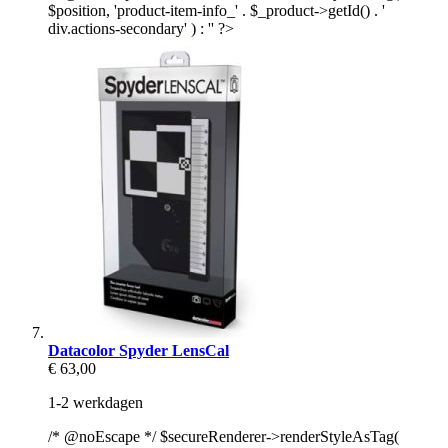
$position, 'product-item-info_' . $_product->getId() . '
div.actions-secondary' ) : '' ?>
Datacolor Spyder LensCal
€ 63,00
1-2 werkdagen
/* @noEscape */ $secureRenderer->renderStyleAsTag(