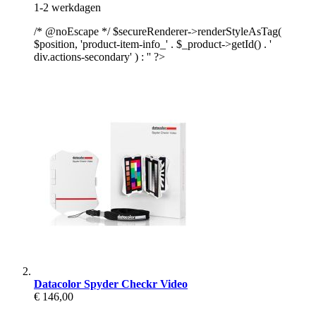
1-2 werkdagen
/* @noEscape */ $secureRenderer->renderStyleAsTag(
$position, 'product-item-info_' . $_product->getId() . '
div.actions-secondary' ) : '' ?>
Datacolor Spyder Checkr Video
€ 146,00