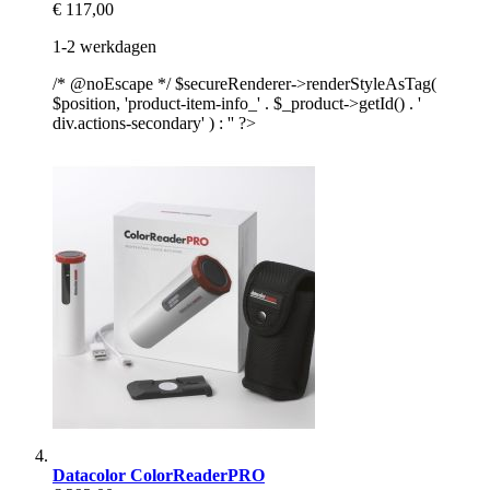
€ 117,00
1-2 werkdagen
/* @noEscape */ $secureRenderer->renderStyleAsTag(
$position, 'product-item-info_' . $_product->getId() . '
div.actions-secondary' ) : '' ?>
Datacolor ColorReaderPRO