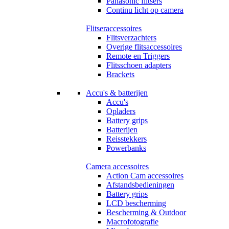
Panasonic flitsers
Continu licht op camera
Flitseraccessoires
Flitsverzachters
Overige flitsaccessoires
Remote en Triggers
Flitsschoen adapters
Brackets
Accu's & batterijen
Accu's
Opladers
Battery grips
Batterijen
Reisstekkers
Powerbanks
Camera accessoires
Action Cam accessoires
Afstandsbedieningen
Battery grips
LCD bescherming
Bescherming & Outdoor
Macrofotografie