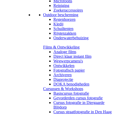
Microfoons
Reiniging
Zoekeraccessoires
Outdoor bescherming
Regenhoezen
Kledij
Schuiltenten
Rijstenzakken
Onderwaterbehuizing
Films & Ontwikkeling
Analoge films
Direct klaar instant film
Wegwerpcamera's
Ontwikkelen
Fotografisch papier
Archiveren
Diaprojectie
DOKA benodigheden
Cursussen & Workshops
Basiscursus fotografie
Gevorderden cursus fotografie
Cursus fotografie in Diergaarde
Blijdorp
Cursus straatfotografie in Den Haag