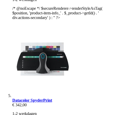
/* @noEscape */ $secureRenderer->renderStyleAsTag(
$position, 'product-item-info_' . $_product->getId() . '
div.actions-secondary' ) : '' ?>
Datacolor SpyderPrint
€ 342,00
1-2 werkdagen