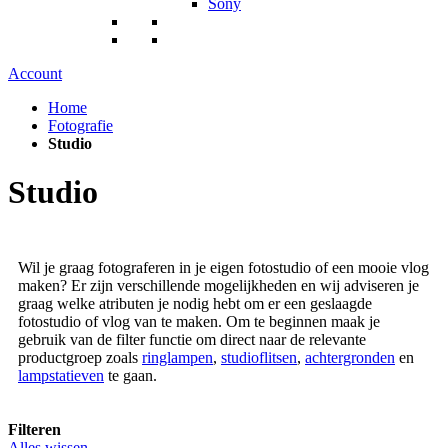
Sony
Account
Home
Fotografie
Studio
Studio
Wil je graag fotograferen in je eigen fotostudio of een mooie vlog
maken? Er zijn verschillende mogelijkheden en wij adviseren je
graag welke atributen je nodig hebt om er een geslaagde
fotostudio of vlog van te maken. Om te beginnen maak je
gebruik van de filter functie om direct naar de relevante
productgroep zoals
ringlampen
,
studioflitsen
,
achtergronden
en
lampstatieven
te gaan.
Filteren
Alles wissen