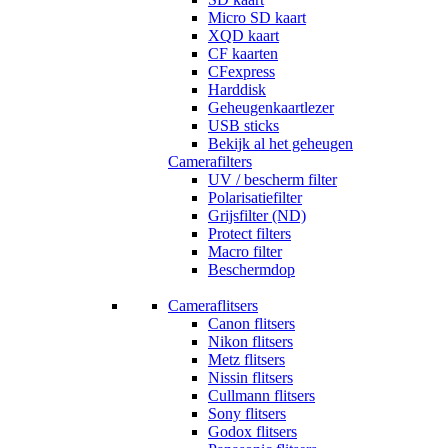
Micro SD kaart
XQD kaart
CF kaarten
CFexpress
Harddisk
Geheugenkaartlezer
USB sticks
Bekijk al het geheugen
Camerafilters
UV / bescherm filter
Polarisatiefilter
Grijsfilter (ND)
Protect filters
Macro filter
Beschermdop
Cameraflitsers
Canon flitsers
Nikon flitsers
Metz flitsers
Nissin flitsers
Cullmann flitsers
Sony flitsers
Godox flitsers