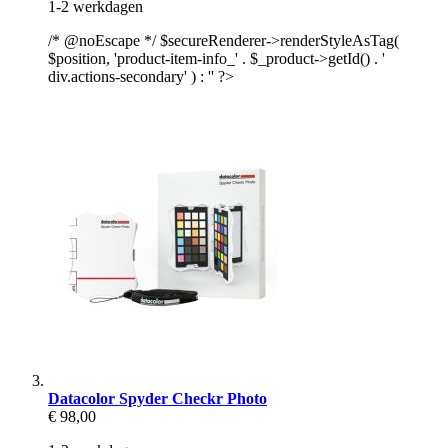
1-2 werkdagen
/* @noEscape */ $secureRenderer->renderStyleAsTag(
$position, 'product-item-info_' . $_product->getId() . '
div.actions-secondary' ) : '' ?>
Datacolor Spyder Checkr Photo
€ 98,00