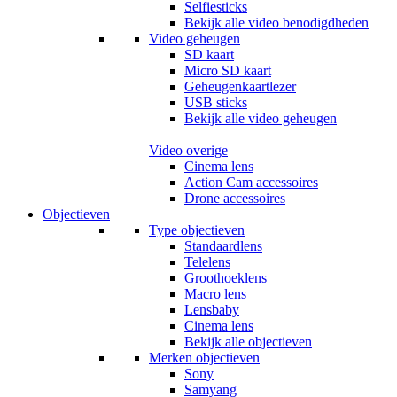
Selfiesticks
Bekijk alle video benodigdheden
Video geheugen
SD kaart
Micro SD kaart
Geheugenkaartlezer
USB sticks
Bekijk alle video geheugen
Video overige
Cinema lens
Action Cam accessoires
Drone accessoires
Objectieven
Type objectieven
Standaardlens
Telelens
Groothoeklens
Macro lens
Lensbaby
Cinema lens
Bekijk alle objectieven
Merken objectieven
Sony
Samyang