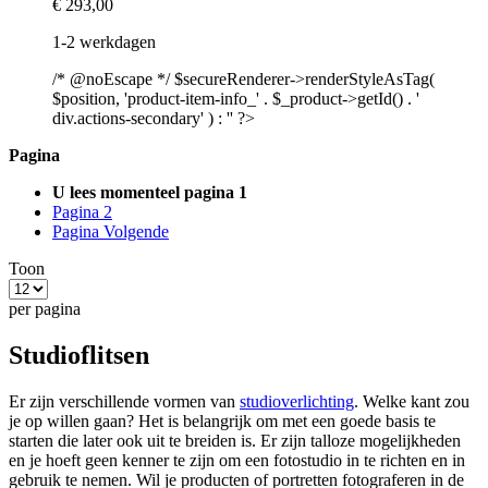
€ 293,00
1-2 werkdagen
/* @noEscape */ $secureRenderer->renderStyleAsTag(
$position, 'product-item-info_' . $_product->getId() . '
div.actions-secondary' ) : '' ?>
Pagina
U lees momenteel pagina
1
Pagina
2
Pagina
Volgende
Toon
per pagina
Studioflitsen
Er zijn verschillende vormen van
studioverlichting
. Welke kant zou
je op willen gaan? Het is belangrijk om met een goede basis te
starten die later ook uit te breiden is. Er zijn talloze mogelijkheden
en je hoeft geen kenner te zijn om een fotostudio in te richten en in
gebruik te nemen. Wil je producten of portretten fotograferen in de