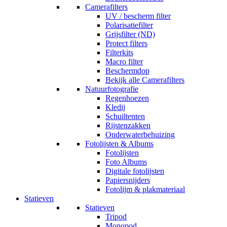
Camerafilters
UV / bescherm filter
Polarisatiefilter
Grijsfilter (ND)
Protect filters
Filterkits
Macro filter
Beschermdop
Bekijk alle Camerafilters
Natuurfotografie
Regenhoezen
Kledij
Schuiltenten
Rijstenzakken
Onderwaterbehuizing
Fotolijsten & Albums
Fotolijsten
Foto Albums
Digitale fotolijsten
Papiersnijders
Fotolijm & plakmateriaal
Statieven
Statieven
Tripod
Monopod