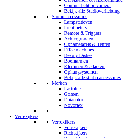
Continu licht op camera
Bekijk alle Studioverlichting
Studio accessoires
Lampstatieven
Lichtmeters
Remote & Triggers
Achtergronden
Opnametafels & Tenten
Effectmachines
Beauty Dishes
Boomarmen
Klemmen & adapters
Ophangsystemen
Bekijk alle studio accessoires
Merken
Lastolite
Gossen
Datacolor
Novoflex
Verrekijkers
Verrekijkers
Verrekijkers
Richtkijkers