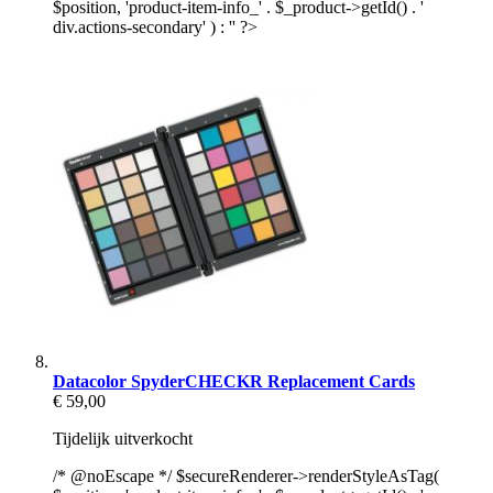
$position, 'product-item-info_' . $_product->getId() . '
div.actions-secondary' ) : '' ?>
Datacolor SpyderCHECKR Replacement Cards
€ 59,00
Tijdelijk uitverkocht
/* @noEscape */ $secureRenderer->renderStyleAsTag(