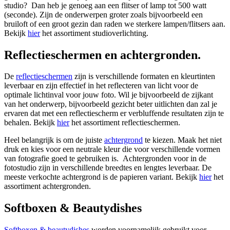
studio? Dan heb je genoeg aan een flitser of lamp tot 500 watt
(seconde). Zijn de onderwerpen groter zoals bijvoorbeeld een
bruiloft of een groot gezin dan raden we sterkere lampen/flitsers aan.
Bekijk
hier
het assortiment studioverlichting.
Reflectieschermen en achtergronden.
De
reflectieschermen
zijn is verschillende formaten en kleurtinten
leverbaar en zijn effectief in het reflecteren van licht voor de
optimale lichtinval voor jouw foto. Wil je bijvoorbeeld de zijkant
van het onderwerp, bijvoorbeeld gezicht beter uitlichten dan zal je
ervaren dat met een reflectiescherm er verbluffende resultaten zijn te
behalen. Bekijk
hier
het assortiment reflectieschermen.
Heel belangrijk is om de juiste
achtergrond
te kiezen. Maak het niet
druk en kies voor een neutrale kleur die voor verschillende vormen
van fotografie goed te gebruiken is. Achtergronden voor in de
fotostudio zijn in verschillende breedtes en lengtes leverbaar. De
meeste verkochte achtergrond is de papieren variant. Bekijk
hier
het
assortiment achtergronden.
Softboxen & Beautydishes
Softboxen & beautydishes
worden voornamelijk gebruikt voor