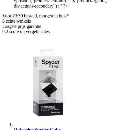
$position, 'product-item-info_' . $_product->getId() . '
div.actions-secondary' ) : '' ?>
Voor 23:59 besteld, morgen in huis*
6 echte winkels
Laagste prijs garantie
9.2 score op vergelijksites
Datacolor Spyder Cube