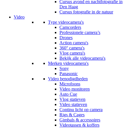
Cursus avond en nachtfotografie in
Den Haag
Cursus fotografie in de natuur
Video
Type videocamera's
Camcorders
Professionele camera’s
Drones
Action camera's
360° camera's
Vlog camera's
Bekijk alle videocamera's
Merken videocamera's
Sony
Panasonic
Video benodigdheden
Microfoons
Video monitoren
Auto Cue
Vlog statieven
Video statieven
Continu licht op camera
Rigs & Cages
Gimbals & accessoires
Videotassen & koffers