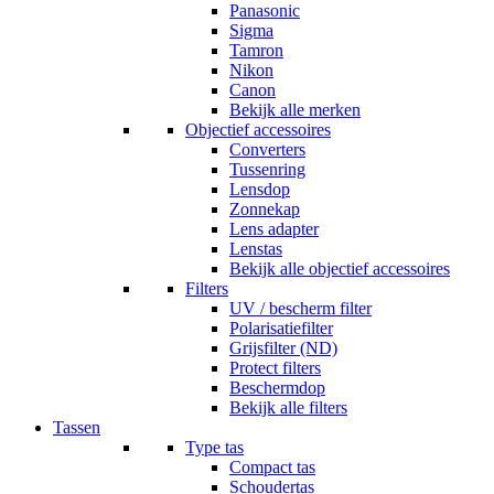
Panasonic
Sigma
Tamron
Nikon
Canon
Bekijk alle merken
Objectief accessoires
Converters
Tussenring
Lensdop
Zonnekap
Lens adapter
Lenstas
Bekijk alle objectief accessoires
Filters
UV / bescherm filter
Polarisatiefilter
Grijsfilter (ND)
Protect filters
Beschermdop
Bekijk alle filters
Tassen
Type tas
Compact tas
Schoudertas