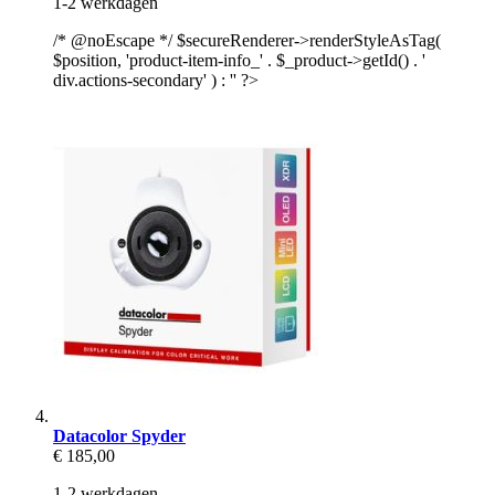
1-2 werkdagen
/* @noEscape */ $secureRenderer->renderStyleAsTag(
$position, 'product-item-info_' . $_product->getId() . '
div.actions-secondary' ) : '' ?>
Datacolor Spyder
€ 185,00
1-2 werkdagen