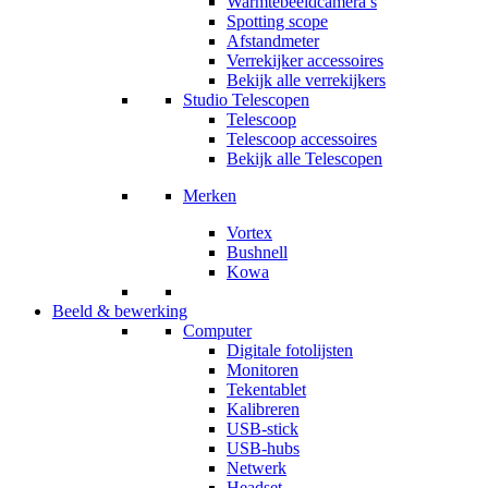
Warmtebeeldcamera’s
Spotting scope
Afstandmeter
Verrekijker accessoires
Bekijk alle verrekijkers
Studio Telescopen
Telescoop
Telescoop accessoires
Bekijk alle Telescopen
Merken
Vortex
Bushnell
Kowa
Beeld & bewerking
Computer
Digitale fotolijsten
Monitoren
Tekentablet
Kalibreren
USB-stick
USB-hubs
Netwerk
Headset