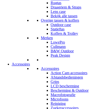
Rugtas
Draagriem & Straps
Lens case
Bekijk alle tassen
Overige tassen & koffers
Outdoor case
Statieftas
Koffers & Trolley
Merken
LowePro
Cullmann
B&W Outdoor
Peak Design
Accessoires
Accessoires
Action Cam accessoires
Afstandsbedieningen
Grips
LCD bescherming
Bescherming & Outdoor
Macrofotografie
Microfoons
Reiniging
Zoekeraccessoires