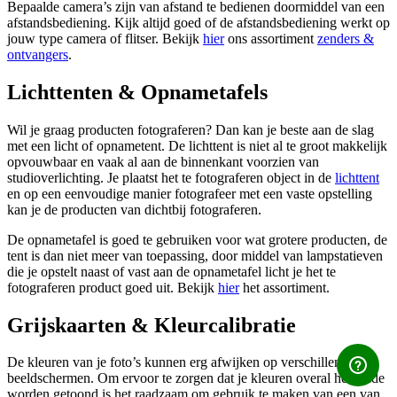
Bepaalde camera’s zijn van afstand te bedienen doormiddel van een
afstandsbediening. Kijk altijd goed of de afstandsbediening werkt op
jouw type camera of flitser. Bekijk
hier
ons assortiment
zenders &
ontvangers
.
Lichttenten & Opnametafels
Wil je graag producten fotograferen? Dan kan je beste aan de slag
met een licht of opnametent. De lichttent is niet al te groot makkelijk
opvouwbaar en vaak al aan de binnenkant voorzien van
studioverlichting. Je plaatst het te fotograferen object in de
lichttent
en op een eenvoudige manier fotografeer met een vaste opstelling
kan je de producten van dichtbij fotograferen.
De opnametafel is goed te gebruiken voor wat grotere producten, de
tent is dan niet meer van toepassing, door middel van lampstatieven
die je opstelt naast of vast aan de opnametafel licht je het te
fotograferen product goed uit. Bekijk
hier
het assortiment.
Grijskaarten & Kleurcalibratie
De kleuren van je foto’s kunnen erg afwijken op verschillende
beeldschermen. Om ervoor te zorgen dat je kleuren overal hetzelfde
worden getoond is het raadzaam om gebruik te maken van een van