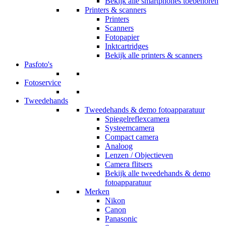
Bekijk alle smartphones toebehoren
Printers & scanners
Printers
Scanners
Fotopapier
Inktcartridges
Bekijk alle printers & scanners
Pasfoto's
Fotoservice
Tweedehands
Tweedehands & demo fotoapparatuur
Spiegelreflexcamera
Systeemcamera
Compact camera
Analoog
Lenzen / Objectieven
Camera flitsers
Bekijk alle tweedehands & demo
fotoapparatuur
Merken
Nikon
Canon
Panasonic