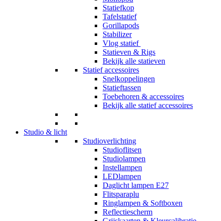
Statiefkop
Tafelstatief
Gorillapods
Stabilizer
Vlog statief
Statieven & Rigs
Bekijk alle statieven
Statief accessoires
Snelkoppelingen
Statieftassen
Toebehoren & accessoires
Bekijk alle statief accessoires
Studio & licht
Studioverlichting
Studioflitsen
Studiolampen
Instellampen
LEDlampen
Daglicht lampen E27
Flitsparaplu
Ringlampen & Softboxen
Reflectiescherm
Grijskaarten & Kleurcalibratie