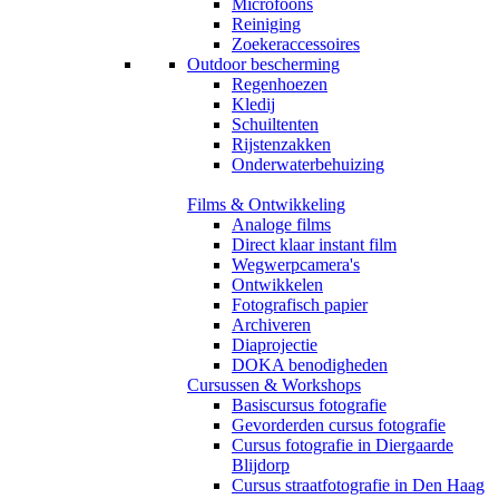
Microfoons
Reiniging
Zoekeraccessoires
Outdoor bescherming
Regenhoezen
Kledij
Schuiltenten
Rijstenzakken
Onderwaterbehuizing
Films & Ontwikkeling
Analoge films
Direct klaar instant film
Wegwerpcamera's
Ontwikkelen
Fotografisch papier
Archiveren
Diaprojectie
DOKA benodigheden
Cursussen & Workshops
Basiscursus fotografie
Gevorderden cursus fotografie
Cursus fotografie in Diergaarde
Blijdorp
Cursus straatfotografie in Den Haag