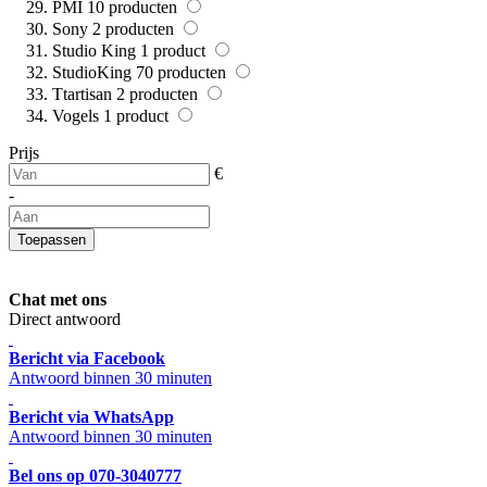
PMI
10
producten
Sony
2
producten
Studio King
1
product
StudioKing
70
producten
Ttartisan
2
producten
Vogels
1
product
Prijs
€
-
Toepassen
Chat met ons
Direct antwoord
Bericht via Facebook
Antwoord binnen 30 minuten
Bericht via WhatsApp
Antwoord binnen 30 minuten
Bel ons op 070-3040777