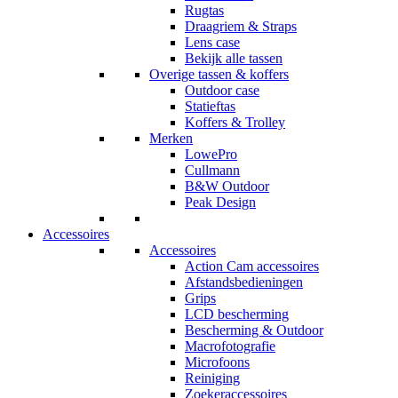
Rugtas
Draagriem & Straps
Lens case
Bekijk alle tassen
Overige tassen & koffers
Outdoor case
Statieftas
Koffers & Trolley
Merken
LowePro
Cullmann
B&W Outdoor
Peak Design
Accessoires
Accessoires
Action Cam accessoires
Afstandsbedieningen
Grips
LCD bescherming
Bescherming & Outdoor
Macrofotografie
Microfoons
Reiniging
Zoekeraccessoires