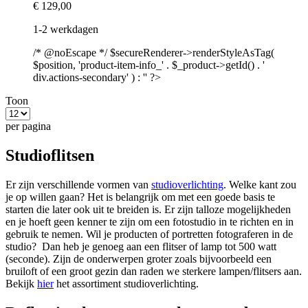
€ 129,00
1-2 werkdagen
/* @noEscape */ $secureRenderer->renderStyleAsTag(
$position, 'product-item-info_' . $_product->getId() . '
div.actions-secondary' ) : '' ?>
Toon
per pagina
Studioflitsen
Er zijn verschillende vormen van
studioverlichting
. Welke kant zou
je op willen gaan? Het is belangrijk om met een goede basis te
starten die later ook uit te breiden is. Er zijn talloze mogelijkheden
en je hoeft geen kenner te zijn om een fotostudio in te richten en in
gebruik te nemen. Wil je producten of portretten fotograferen in de
studio? Dan heb je genoeg aan een flitser of lamp tot 500 watt
(seconde). Zijn de onderwerpen groter zoals bijvoorbeeld een
bruiloft of een groot gezin dan raden we sterkere lampen/flitsers aan.
Bekijk
hier
het assortiment studioverlichting.