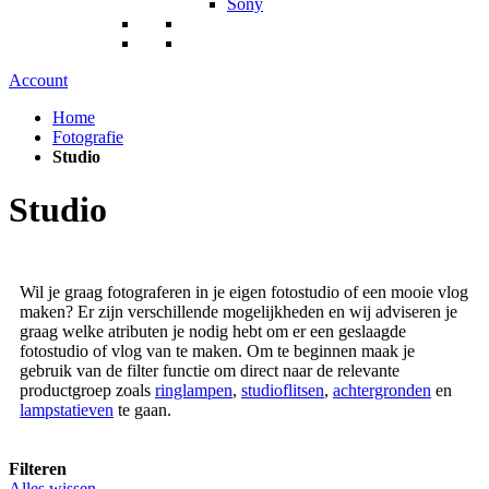
Sony
Account
Home
Fotografie
Studio
Studio
Wil je graag fotograferen in je eigen fotostudio of een mooie vlog
maken? Er zijn verschillende mogelijkheden en wij adviseren je
graag welke atributen je nodig hebt om er een geslaagde
fotostudio of vlog van te maken. Om te beginnen maak je
gebruik van de filter functie om direct naar de relevante
productgroep zoals
ringlampen
,
studioflitsen
,
achtergronden
en
lampstatieven
te gaan.
Filteren
Alles wissen