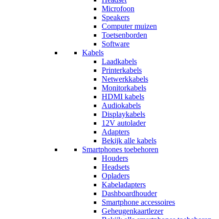
Microfoon
Speakers
Computer muizen
Toetsenborden
Software
Kabels
Laadkabels
Printerkabels
Netwerkkabels
Monitorkabels
HDMI kabels
Audiokabels
Displaykabels
12V autolader
Adapters
Bekijk alle kabels
Smartphones toebehoren
Houders
Headsets
Opladers
Kabeladapters
Dashboardhouder
Smartphone accessoires
Geheugenkaartlezer