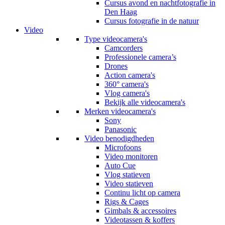
Cursus avond en nachtfotografie in
Den Haag
Cursus fotografie in de natuur
Video
Type videocamera's
Camcorders
Professionele camera’s
Drones
Action camera's
360° camera's
Vlog camera's
Bekijk alle videocamera's
Merken videocamera's
Sony
Panasonic
Video benodigdheden
Microfoons
Video monitoren
Auto Cue
Vlog statieven
Video statieven
Continu licht op camera
Rigs & Cages
Gimbals & accessoires
Videotassen & koffers