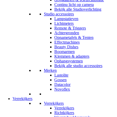
Continu licht op camera
Bekijk alle Studioverlichting
Studio accessoires
Lampstatieven
Lichtmeters
Remote & Triggers
Achtergronden
Opnametafels & Tenten
Effectmachines
Beauty Dishes
Boomarmen
Klemmen & adapters
Ophangsystemen
Bekijk alle studio accessoires
Merken
Lastolite
Gossen
Datacolor
Novoflex
Verrekijkers
Verrekijkers
Verrekijkers
Richtkijkers