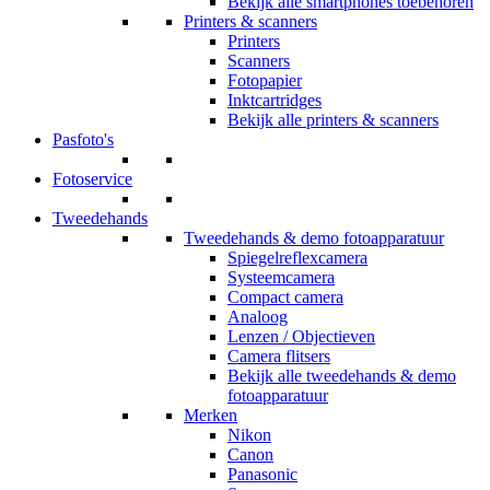
Bekijk alle smartphones toebehoren
Printers & scanners
Printers
Scanners
Fotopapier
Inktcartridges
Bekijk alle printers & scanners
Pasfoto's
Fotoservice
Tweedehands
Tweedehands & demo fotoapparatuur
Spiegelreflexcamera
Systeemcamera
Compact camera
Analoog
Lenzen / Objectieven
Camera flitsers
Bekijk alle tweedehands & demo
fotoapparatuur
Merken
Nikon
Canon
Panasonic