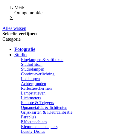
Merk
Orangemonkie
Alles wissen
Selectie verfijnen
Categorie
Fotografie
Studio
Ringlampen & softboxen
Studioflitsen
Studiolampen
Continueverlichting
Ledlampen
Achtergronden
Reflectieschermen
Lampstatieven
Lichtmeters
Remote & Triggers
Opnametafels & lichttenten
Grijskaarten & Kleurcalibratie
Paraplu's
Effectmachines
Klemmen en adapters
Beauty Dishes