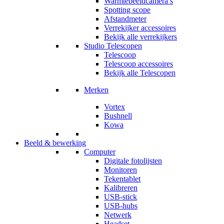
Warmtebeeldcamera’s
Spotting scope
Afstandmeter
Verrekijker accessoires
Bekijk alle verrekijkers
Studio Telescopen
Telescoop
Telescoop accessoires
Bekijk alle Telescopen
Merken
Vortex
Bushnell
Kowa
Beeld & bewerking
Computer
Digitale fotolijsten
Monitoren
Tekentablet
Kalibreren
USB-stick
USB-hubs
Netwerk
Headset