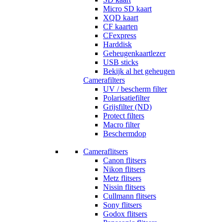
Micro SD kaart
XQD kaart
CF kaarten
CFexpress
Harddisk
Geheugenkaartlezer
USB sticks
Bekijk al het geheugen
Camerafilters
UV / bescherm filter
Polarisatiefilter
Grijsfilter (ND)
Protect filters
Macro filter
Beschermdop
Cameraflitsers
Canon flitsers
Nikon flitsers
Metz flitsers
Nissin flitsers
Cullmann flitsers
Sony flitsers
Godox flitsers