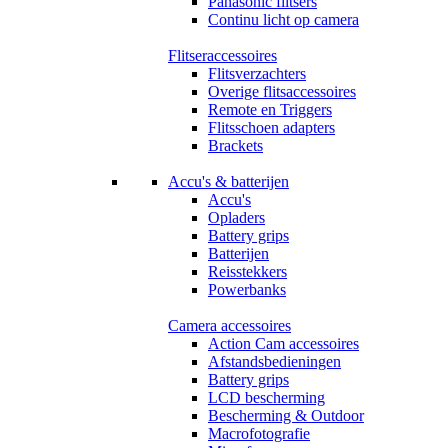
Panasonic flitsers
Continu licht op camera
Flitseraccessoires
Flitsverzachters
Overige flitsaccessoires
Remote en Triggers
Flitsschoen adapters
Brackets
Accu's & batterijen
Accu's
Opladers
Battery grips
Batterijen
Reisstekkers
Powerbanks
Camera accessoires
Action Cam accessoires
Afstandsbedieningen
Battery grips
LCD bescherming
Bescherming & Outdoor
Macrofotografie