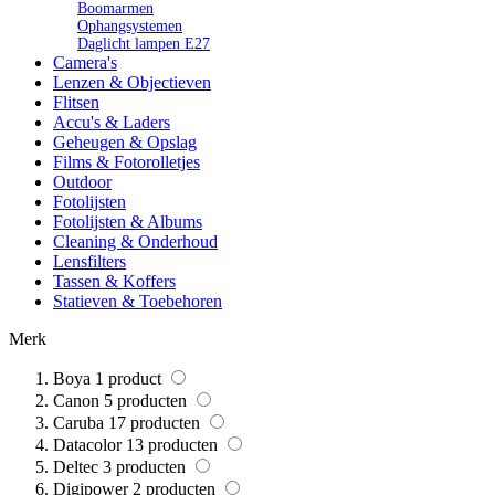
Boomarmen
Ophangsystemen
Daglicht lampen E27
Camera's
Lenzen & Objectieven
Flitsen
Accu's & Laders
Geheugen & Opslag
Films & Fotorolletjes
Outdoor
Fotolijsten
Fotolijsten & Albums
Cleaning & Onderhoud
Lensfilters
Tassen & Koffers
Statieven & Toebehoren
Merk
Boya
1
product
Canon
5
producten
Caruba
17
producten
Datacolor
13
producten
Deltec
3
producten
Digipower
2
producten