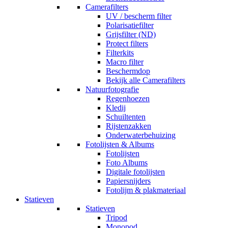
Camerafilters
UV / bescherm filter
Polarisatiefilter
Grijsfilter (ND)
Protect filters
Filterkits
Macro filter
Beschermdop
Bekijk alle Camerafilters
Natuurfotografie
Regenhoezen
Kledij
Schuiltenten
Rijstenzakken
Onderwaterbehuizing
Fotolijsten & Albums
Fotolijsten
Foto Albums
Digitale fotolijsten
Papiersnijders
Fotolijm & plakmateriaal
Statieven
Statieven
Tripod
Monopod