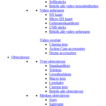
Selfiesticks
Bekijk alle video benodigdheden
Video geheugen
SD kaart
Micro SD kaart
Geheugenkaartlezer
USB sticks
Bekijk alle video geheugen
Video overige
Cinema lens
Action Cam accessoires
Drone accessoires
Objectieven
Type objectieven
Standaardlens
Telelens
Groothoeklens
Macro lens
Lensbaby
Cinema lens
Bekijk alle objectieven
Merken objectieven
Sony
Samyang