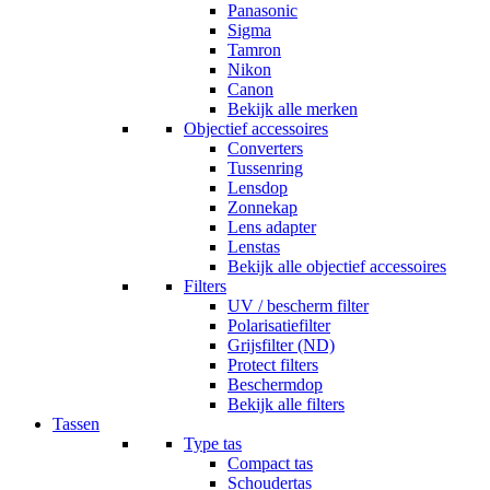
Panasonic
Sigma
Tamron
Nikon
Canon
Bekijk alle merken
Objectief accessoires
Converters
Tussenring
Lensdop
Zonnekap
Lens adapter
Lenstas
Bekijk alle objectief accessoires
Filters
UV / bescherm filter
Polarisatiefilter
Grijsfilter (ND)
Protect filters
Beschermdop
Bekijk alle filters
Tassen
Type tas
Compact tas
Schoudertas