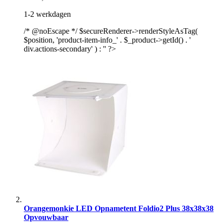
1-2 werkdagen
/* @noEscape */ $secureRenderer->renderStyleAsTag(
$position, 'product-item-info_' . $_product->getId() . '
div.actions-secondary' ) : '' ?>
Orangemonkie LED Opnametent Foldio2 Plus 38x38x38
Opvouwbaar