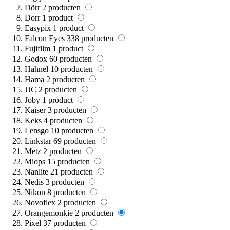
Dörr
2
producten
Dorr
1
product
Easypix
1
product
Falcon Eyes
338
producten
Fujifilm
1
product
Godox
60
producten
Hahnel
10
producten
Hama
2
producten
JJC
2
producten
Joby
1
product
Kaiser
3
producten
Keks
4
producten
Lensgo
10
producten
Linkstar
69
producten
Metz
2
producten
Miops
15
producten
Nanlite
21
producten
Nedis
3
producten
Nikon
8
producten
Novoflex
2
producten
Orangemonkie
2
producten
Pixel
37
producten