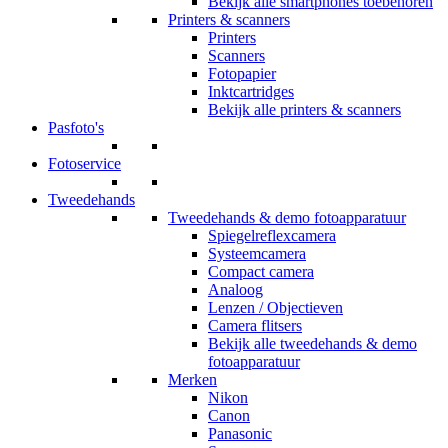
Bekijk alle smartphones toebehoren
Printers & scanners
Printers
Scanners
Fotopapier
Inktcartridges
Bekijk alle printers & scanners
Pasfoto's
Fotoservice
Tweedehands
Tweedehands & demo fotoapparatuur
Spiegelreflexcamera
Systeemcamera
Compact camera
Analoog
Lenzen / Objectieven
Camera flitsers
Bekijk alle tweedehands & demo
fotoapparatuur
Merken
Nikon
Canon
Panasonic