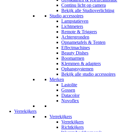
Continu licht op camera
Bekijk alle Studioverlichting
Studio accessoires
Lampstatieven
Lichtmeters
Remote & Triggers
Achtergronden
Opnametafels & Tenten
Effectmachines
Beauty Dishes
Boomarmen
Klemmen & adapters
Ophangsystemen
Bekijk alle studio accessoires
Merken
Lastolite
Gossen
Datacolor
Novoflex
Verrekijkers
Verrekijkers
Verrekijkers
Richtkijkers