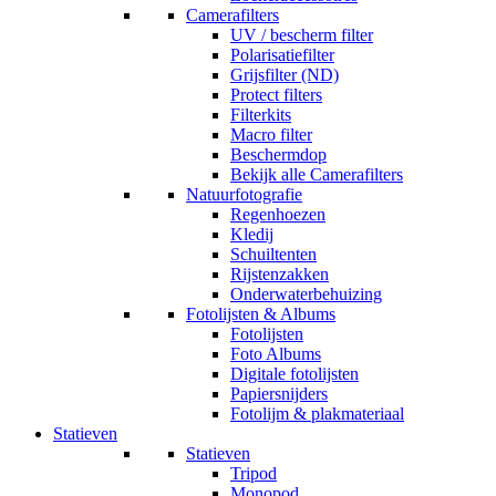
Camerafilters
UV / bescherm filter
Polarisatiefilter
Grijsfilter (ND)
Protect filters
Filterkits
Macro filter
Beschermdop
Bekijk alle Camerafilters
Natuurfotografie
Regenhoezen
Kledij
Schuiltenten
Rijstenzakken
Onderwaterbehuizing
Fotolijsten & Albums
Fotolijsten
Foto Albums
Digitale fotolijsten
Papiersnijders
Fotolijm & plakmateriaal
Statieven
Statieven
Tripod
Monopod