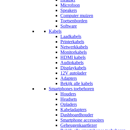
Microfoon
Speakers
Computer muizen
Toetsenborden
Software
Kabels
Laadkabels
Printerkabels
Netwerkkabels
Monitorkabels
HDMI kabels
Audiokabels
Displaykabels
12V autolader
Adapters
Bekijk alle kabels
Smartphones toebehoren
Houders
Headsets
Opladers
Kabeladapters
Dashboardhouder
Smartphone accessoires
Geheugenkaartlezer