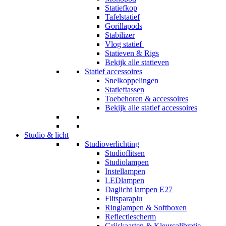
Statiefkop
Tafelstatief
Gorillapods
Stabilizer
Vlog statief
Statieven & Rigs
Bekijk alle statieven
Statief accessoires
Snelkoppelingen
Statieftassen
Toebehoren & accessoires
Bekijk alle statief accessoires
Studio & licht
Studioverlichting
Studioflitsen
Studiolampen
Instellampen
LEDlampen
Daglicht lampen E27
Flitsparaplu
Ringlampen & Softboxen
Reflectiescherm
Grijskaarten & Kleurcalibratie