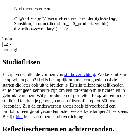
Niet meer leverbaar
/* @noEscape */ $secureRenderer->renderStyleAsTag(
$position, 'product-item-info_' . $_product->getId() . '
div.actions-secondary' ) : '' ?>
Toon
per pagina
Studioflitsen
Er zijn verschillende vormen van
studioverlichting
. Welke kant zou
je op willen gaan? Het is belangrijk om met een goede basis te
starten die later ook uit te breiden is. Er zijn talloze mogelijkheden
en je hoeft geen kenner te zijn om een fotostudio in te richten en in
gebruik te nemen. Wil je producten of portretten fotograferen in de
studio? Dan heb je genoeg aan een flitser of lamp tot 500 watt
(seconde). Zijn de onderwerpen groter zoals bijvoorbeeld een
bruiloft of een groot gezin dan raden we sterkere lampen/flitsers aan.
Bekijk
hier
het assortiment studioverlichting.
Reflectieschermen en achtergronden.