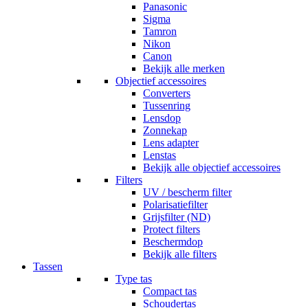
Panasonic
Sigma
Tamron
Nikon
Canon
Bekijk alle merken
Objectief accessoires
Converters
Tussenring
Lensdop
Zonnekap
Lens adapter
Lenstas
Bekijk alle objectief accessoires
Filters
UV / bescherm filter
Polarisatiefilter
Grijsfilter (ND)
Protect filters
Beschermdop
Bekijk alle filters
Tassen
Type tas
Compact tas
Schoudertas