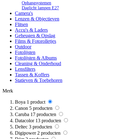
Ophangsystemen
Daglicht lampen E27
Camera's
Lenzen & Objectieven
Flitsen
Accu's & Laders
Geheugen & Opslag
Films & Fotorolletjes
Outdoor
Fotolijsten
Fotolijsten & Albums
Cleaning & Onderhoud
Lensfilters
Tassen & Koffers
Statieven & Toebehoren
Merk
Boya
1
product
Canon
5
producten
Caruba
17
producten
Datacolor
13
producten
Deltec
3
producten
Digipower
2
producten