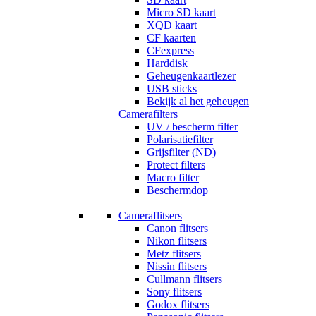
Micro SD kaart
XQD kaart
CF kaarten
CFexpress
Harddisk
Geheugenkaartlezer
USB sticks
Bekijk al het geheugen
Camerafilters
UV / bescherm filter
Polarisatiefilter
Grijsfilter (ND)
Protect filters
Macro filter
Beschermdop
Cameraflitsers
Canon flitsers
Nikon flitsers
Metz flitsers
Nissin flitsers
Cullmann flitsers
Sony flitsers
Godox flitsers