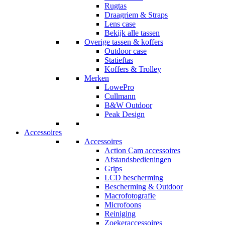
Rugtas
Draagriem & Straps
Lens case
Bekijk alle tassen
Overige tassen & koffers
Outdoor case
Statieftas
Koffers & Trolley
Merken
LowePro
Cullmann
B&W Outdoor
Peak Design
Accessoires
Accessoires
Action Cam accessoires
Afstandsbedieningen
Grips
LCD bescherming
Bescherming & Outdoor
Macrofotografie
Microfoons
Reiniging
Zoekeraccessoires