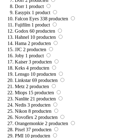
Dörr
2
producten
Dorr
1
product
Easypix
1
product
Falcon Eyes
338
producten
Fujifilm
1
product
Godox
60
producten
Hahnel
10
producten
Hama
2
producten
JJC
2
producten
Joby
1
product
Kaiser
3
producten
Keks
4
producten
Lensgo
10
producten
Linkstar
69
producten
Metz
2
producten
Miops
15
producten
Nanlite
21
producten
Nedis
3
producten
Nikon
8
producten
Novoflex
2
producten
Orangemonkie
2
producten
Pixel
37
producten
PMI
10
producten