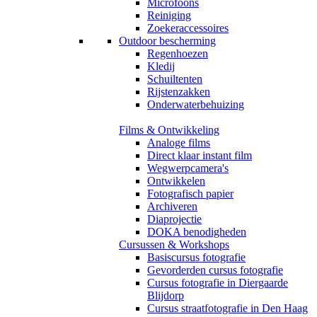
Microfoons
Reiniging
Zoekeraccessoires
Outdoor bescherming
Regenhoezen
Kledij
Schuiltenten
Rijstenzakken
Onderwaterbehuizing
Films & Ontwikkeling
Analoge films
Direct klaar instant film
Wegwerpcamera's
Ontwikkelen
Fotografisch papier
Archiveren
Diaprojectie
DOKA benodigheden
Cursussen & Workshops
Basiscursus fotografie
Gevorderden cursus fotografie
Cursus fotografie in Diergaarde
Blijdorp
Cursus straatfotografie in Den Haag