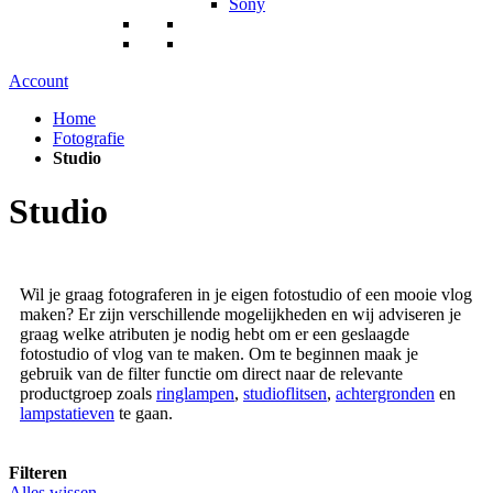
Sony
Account
Home
Fotografie
Studio
Studio
Wil je graag fotograferen in je eigen fotostudio of een mooie vlog
maken? Er zijn verschillende mogelijkheden en wij adviseren je
graag welke atributen je nodig hebt om er een geslaagde
fotostudio of vlog van te maken. Om te beginnen maak je
gebruik van de filter functie om direct naar de relevante
productgroep zoals
ringlampen
,
studioflitsen
,
achtergronden
en
lampstatieven
te gaan.
Filteren
Alles wissen