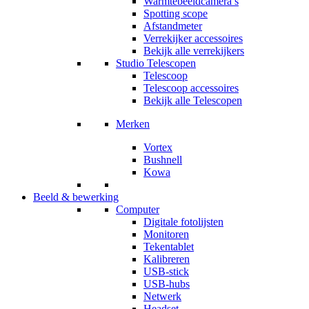
Warmtebeeldcamera’s
Spotting scope
Afstandmeter
Verrekijker accessoires
Bekijk alle verrekijkers
Studio Telescopen
Telescoop
Telescoop accessoires
Bekijk alle Telescopen
Merken
Vortex
Bushnell
Kowa
Beeld & bewerking
Computer
Digitale fotolijsten
Monitoren
Tekentablet
Kalibreren
USB-stick
USB-hubs
Netwerk
Headset