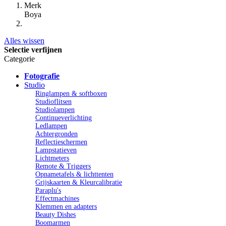
Merk
Boya
Alles wissen
Selectie verfijnen
Categorie
Fotografie
Studio
Ringlampen & softboxen
Studioflitsen
Studiolampen
Continueverlichting
Ledlampen
Achtergronden
Reflectieschermen
Lampstatieven
Lichtmeters
Remote & Triggers
Opnametafels & lichttenten
Grijskaarten & Kleurcalibratie
Paraplu's
Effectmachines
Klemmen en adapters
Beauty Dishes
Boomarmen