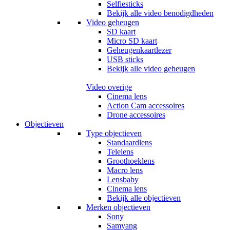
Selfiesticks
Bekijk alle video benodigdheden
Video geheugen
SD kaart
Micro SD kaart
Geheugenkaartlezer
USB sticks
Bekijk alle video geheugen
Video overige
Cinema lens
Action Cam accessoires
Drone accessoires
Objectieven
Type objectieven
Standaardlens
Telelens
Groothoeklens
Macro lens
Lensbaby
Cinema lens
Bekijk alle objectieven
Merken objectieven
Sony
Samyang