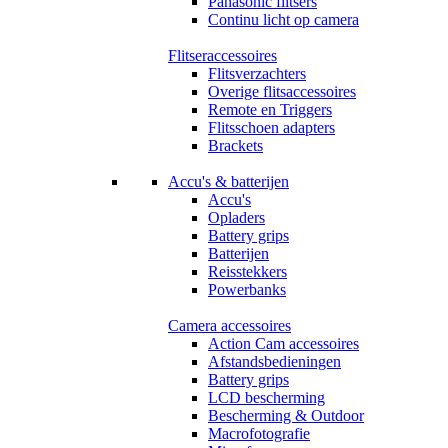
Panasonic flitsers
Continu licht op camera
Flitseraccessoires
Flitsverzachters
Overige flitsaccessoires
Remote en Triggers
Flitsschoen adapters
Brackets
Accu's & batterijen
Accu's
Opladers
Battery grips
Batterijen
Reisstekkers
Powerbanks
Camera accessoires
Action Cam accessoires
Afstandsbedieningen
Battery grips
LCD bescherming
Bescherming & Outdoor
Macrofotografie