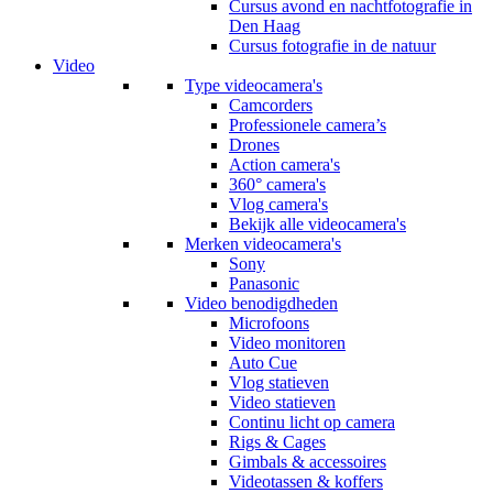
Cursus avond en nachtfotografie in
Den Haag
Cursus fotografie in de natuur
Video
Type videocamera's
Camcorders
Professionele camera’s
Drones
Action camera's
360° camera's
Vlog camera's
Bekijk alle videocamera's
Merken videocamera's
Sony
Panasonic
Video benodigdheden
Microfoons
Video monitoren
Auto Cue
Vlog statieven
Video statieven
Continu licht op camera
Rigs & Cages
Gimbals & accessoires
Videotassen & koffers