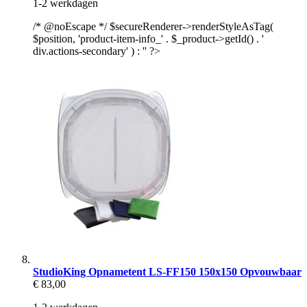
1-2 werkdagen
/* @noEscape */ $secureRenderer->renderStyleAsTag(
$position, 'product-item-info_' . $_product->getId() . '
div.actions-secondary' ) : '' ?>
StudioKing Opnametent LS-FF150 150x150 Opvouwbaar
€ 83,00