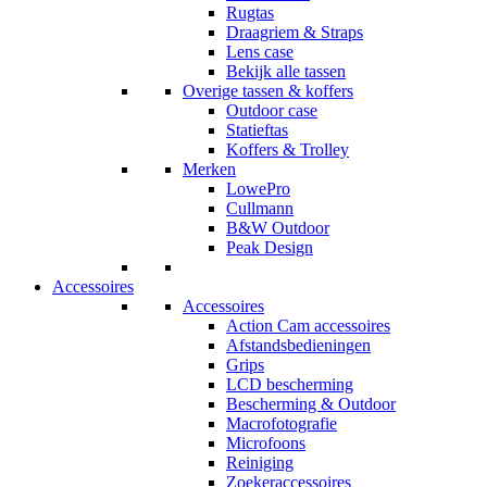
Rugtas
Draagriem & Straps
Lens case
Bekijk alle tassen
Overige tassen & koffers
Outdoor case
Statieftas
Koffers & Trolley
Merken
LowePro
Cullmann
B&W Outdoor
Peak Design
Accessoires
Accessoires
Action Cam accessoires
Afstandsbedieningen
Grips
LCD bescherming
Bescherming & Outdoor
Macrofotografie
Microfoons
Reiniging
Zoekeraccessoires