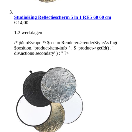
StudioKing Reflectiescherm 5 in 1 RE5-60 60 cm
€ 14,00
1-2 werkdagen
/* @noEscape */ $secureRenderer->renderStyleAsTag(
$position, 'product-item-info_' . $_product->getId() . '
div.actions-secondary' ) : '' ?>