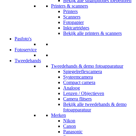
Bekijk alle smartphones toebehoren
Printers & scanners
Printers
Scanners
Fotopapier
Inktcartridges
Bekijk alle printers & scanners
Pasfoto's
Fotoservice
Tweedehands
Tweedehands & demo fotoapparatuur
Spiegelreflexcamera
Systeemcamera
Compact camera
Analoog
Lenzen / Objectieven
Camera flitsers
Bekijk alle tweedehands & demo
fotoapparatuur
Merken
Nikon
Canon
Panasonic