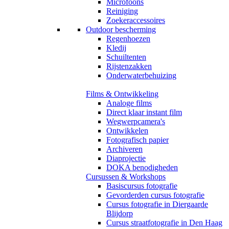
Microfoons
Reiniging
Zoekeraccessoires
Outdoor bescherming
Regenhoezen
Kledij
Schuiltenten
Rijstenzakken
Onderwaterbehuizing
Films & Ontwikkeling
Analoge films
Direct klaar instant film
Wegwerpcamera's
Ontwikkelen
Fotografisch papier
Archiveren
Diaprojectie
DOKA benodigheden
Cursussen & Workshops
Basiscursus fotografie
Gevorderden cursus fotografie
Cursus fotografie in Diergaarde
Blijdorp
Cursus straatfotografie in Den Haag