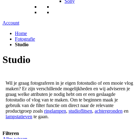
Sony
Account
Home
Fotografie
Studio
Studio
Wil je graag fotograferen in je eigen fotostudio of een mooie vlog
maken? Er zijn verschillende mogelijkheden en wij adviseren je
graag welke atributen je nodig hebt om er een geslaagde
fotostudio of vlog van te maken. Om te beginnen maak je
gebruik van de filter functie om direct naar de relevante
productgroep zoals
ringlampen
,
studioflitsen
,
achtergronden
en
lampstatieven
te gaan.
Filteren
Alles wissen