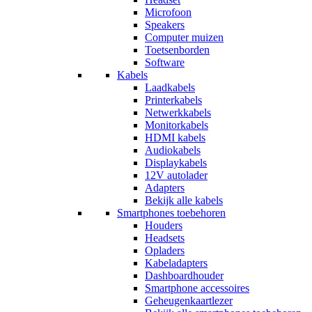
Microfoon
Speakers
Computer muizen
Toetsenborden
Software
Kabels
Laadkabels
Printerkabels
Netwerkkabels
Monitorkabels
HDMI kabels
Audiokabels
Displaykabels
12V autolader
Adapters
Bekijk alle kabels
Smartphones toebehoren
Houders
Headsets
Opladers
Kabeladapters
Dashboardhouder
Smartphone accessoires
Geheugenkaartlezer