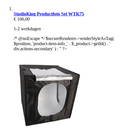
StudioKing Productfoto Set WTK75
€ 106,00
1-2 werkdagen
/* @noEscape */ $secureRenderer->renderStyleAsTag(
$position, 'product-item-info_' . $_product->getId() . '
div.actions-secondary' ) : '' ?>