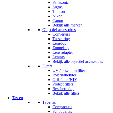
Panasonic
Sigma
Tamron
Nikon
Canon
Bekijk alle merken
Objectief accessoires
Converters
Tussenring
Lensdop
Zonnekap
Lens adapter
Lenstas
Bekijk alle objectief accessoires
Filters
UV / bescherm filter
Polarisatiefilter
Grijsfilter (ND)
Protect filters
Beschermdop
Bekijk alle filters
Tassen
Type tas
Compact tas
Schoudertas