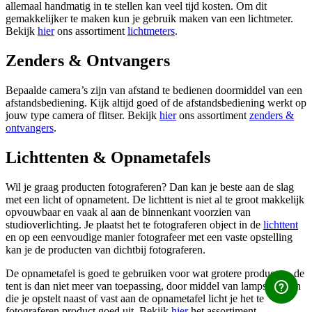
allemaal handmatig in te stellen kan veel tijd kosten. Om dit
gemakkelijker te maken kun je gebruik maken van een lichtmeter.
Bekijk
hier
ons assortiment
lichtmeters
.
Zenders & Ontvangers
Bepaalde camera’s zijn van afstand te bedienen doormiddel van een
afstandsbediening. Kijk altijd goed of de afstandsbediening werkt op
jouw type camera of flitser. Bekijk
hier
ons assortiment
zenders &
ontvangers
.
Lichttenten & Opnametafels
Wil je graag producten fotograferen? Dan kan je beste aan de slag
met een licht of opnametent. De lichttent is niet al te groot makkelijk
opvouwbaar en vaak al aan de binnenkant voorzien van
studioverlichting. Je plaatst het te fotograferen object in de
lichttent
en op een eenvoudige manier fotografeer met een vaste opstelling
kan je de producten van dichtbij fotograferen.
De opnametafel is goed te gebruiken voor wat grotere producten, de
tent is dan niet meer van toepassing, door middel van lampstatieven
die je opstelt naast of vast aan de opnametafel licht je het te
fotograferen product goed uit. Bekijk
hier
het assortiment.