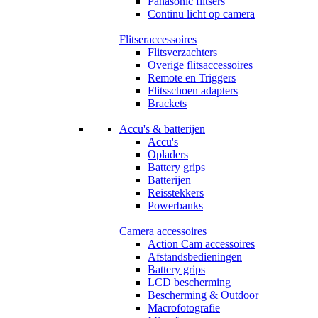
Panasonic flitsers
Continu licht op camera
Flitseraccessoires
Flitsverzachters
Overige flitsaccessoires
Remote en Triggers
Flitsschoen adapters
Brackets
Accu's & batterijen
Accu's
Opladers
Battery grips
Batterijen
Reisstekkers
Powerbanks
Camera accessoires
Action Cam accessoires
Afstandsbedieningen
Battery grips
LCD bescherming
Bescherming & Outdoor
Macrofotografie