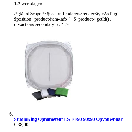
1-2 werkdagen
/* @noEscape */ $secureRenderer->renderStyleAsTag(
$position, 'product-item-info_' . $_product->getId() . '
div.actions-secondary' ) : '' ?>
StudioKing Opnametent LS-FF90 90x90 Opvouwbaar
€ 38,00