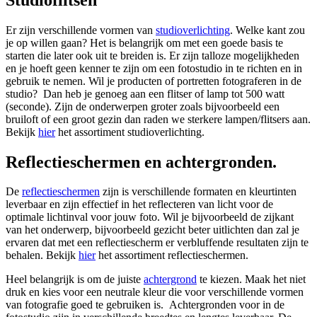
Er zijn verschillende vormen van
studioverlichting
. Welke kant zou
je op willen gaan? Het is belangrijk om met een goede basis te
starten die later ook uit te breiden is. Er zijn talloze mogelijkheden
en je hoeft geen kenner te zijn om een fotostudio in te richten en in
gebruik te nemen. Wil je producten of portretten fotograferen in de
studio? Dan heb je genoeg aan een flitser of lamp tot 500 watt
(seconde). Zijn de onderwerpen groter zoals bijvoorbeeld een
bruiloft of een groot gezin dan raden we sterkere lampen/flitsers aan.
Bekijk
hier
het assortiment studioverlichting.
Reflectieschermen en achtergronden.
De
reflectieschermen
zijn is verschillende formaten en kleurtinten
leverbaar en zijn effectief in het reflecteren van licht voor de
optimale lichtinval voor jouw foto. Wil je bijvoorbeeld de zijkant
van het onderwerp, bijvoorbeeld gezicht beter uitlichten dan zal je
ervaren dat met een reflectiescherm er verbluffende resultaten zijn te
behalen. Bekijk
hier
het assortiment reflectieschermen.
Heel belangrijk is om de juiste
achtergrond
te kiezen. Maak het niet
druk en kies voor een neutrale kleur die voor verschillende vormen
van fotografie goed te gebruiken is. Achtergronden voor in de