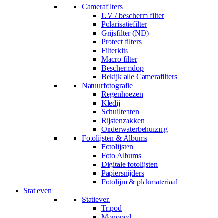
Camerafilters
UV / bescherm filter
Polarisatiefilter
Grijsfilter (ND)
Protect filters
Filterkits
Macro filter
Beschermdop
Bekijk alle Camerafilters
Natuurfotografie
Regenhoezen
Kledij
Schuiltenten
Rijstenzakken
Onderwaterbehuizing
Fotolijsten & Albums
Fotolijsten
Foto Albums
Digitale fotolijsten
Papiersnijders
Fotolijm & plakmateriaal
Statieven
Statieven
Tripod
Monopod