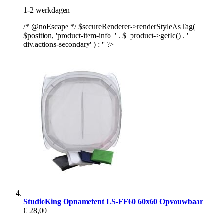
1-2 werkdagen
/* @noEscape */ $secureRenderer->renderStyleAsTag(
$position, 'product-item-info_' . $_product->getId() . '
div.actions-secondary' ) : '' ?>
StudioKing Opnametent LS-FF60 60x60 Opvouwbaar
€ 28,00