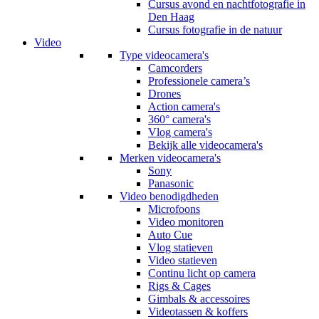
Cursus avond en nachtfotografie in
Den Haag
Cursus fotografie in de natuur
Video
Type videocamera's
Camcorders
Professionele camera’s
Drones
Action camera's
360° camera's
Vlog camera's
Bekijk alle videocamera's
Merken videocamera's
Sony
Panasonic
Video benodigdheden
Microfoons
Video monitoren
Auto Cue
Vlog statieven
Video statieven
Continu licht op camera
Rigs & Cages
Gimbals & accessoires
Videotassen & koffers