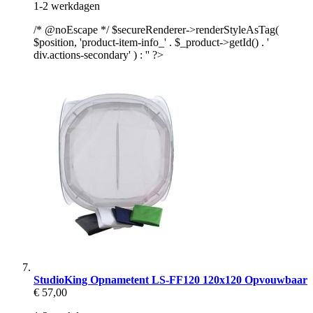
1-2 werkdagen
/* @noEscape */ $secureRenderer->renderStyleAsTag(
$position, 'product-item-info_' . $_product->getId() . '
div.actions-secondary' ) : '' ?>
StudioKing Opnametent LS-FF120 120x120 Opvouwbaar
€ 57,00