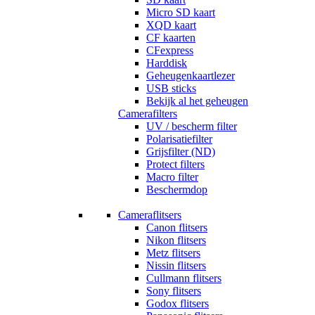
Micro SD kaart
XQD kaart
CF kaarten
CFexpress
Harddisk
Geheugenkaartlezer
USB sticks
Bekijk al het geheugen
Camerafilters
UV / bescherm filter
Polarisatiefilter
Grijsfilter (ND)
Protect filters
Macro filter
Beschermdop
Cameraflitsers
Canon flitsers
Nikon flitsers
Metz flitsers
Nissin flitsers
Cullmann flitsers
Sony flitsers
Godox flitsers