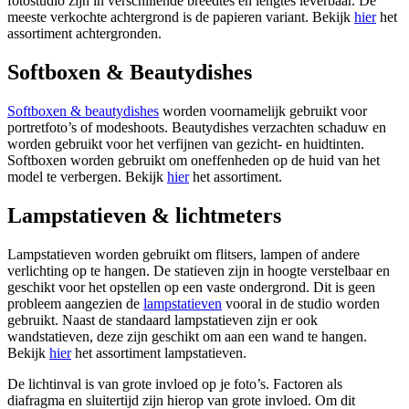
fotostudio zijn in verschillende breedtes en lengtes leverbaar. De
meeste verkochte achtergrond is de papieren variant. Bekijk
hier
het
assortiment achtergronden.
Softboxen & Beautydishes
Softboxen & beautydishes
worden voornamelijk gebruikt voor
portretfoto’s of modeshoots. Beautydishes verzachten schaduw en
worden gebruikt voor het verfijnen van gezicht- en huidtinten.
Softboxen worden gebruikt om oneffenheden op de huid van het
model te verbergen. Bekijk
hier
het assortiment.
Lampstatieven & lichtmeters
Lampstatieven worden gebruikt om flitsers, lampen of andere
verlichting op te hangen. De statieven zijn in hoogte verstelbaar en
geschikt voor het opstellen op een vaste ondergrond. Dit is geen
probleem aangezien de
lampstatieven
vooral in de studio worden
gebruikt. Naast de standaard lampstatieven zijn er ook
wandstatieven, deze zijn geschikt om aan een wand te hangen.
Bekijk
hier
het assortiment lampstatieven.
De lichtinval is van grote invloed op je foto’s. Factoren als
diafragma en sluitertijd zijn hierop van grote invloed. Om dit