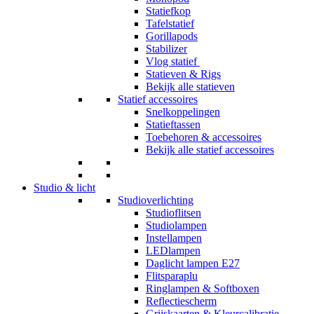
Statiefkop
Tafelstatief
Gorillapods
Stabilizer
Vlog statief
Statieven & Rigs
Bekijk alle statieven
Statief accessoires
Snelkoppelingen
Statieftassen
Toebehoren & accessoires
Bekijk alle statief accessoires
Studio & licht
Studioverlichting
Studioflitsen
Studiolampen
Instellampen
LEDlampen
Daglicht lampen E27
Flitsparaplu
Ringlampen & Softboxen
Reflectiescherm
Grijskaarten & Kleurcalibratie