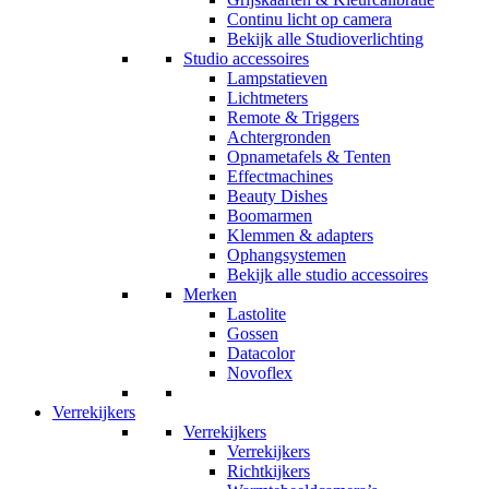
Continu licht op camera
Bekijk alle Studioverlichting
Studio accessoires
Lampstatieven
Lichtmeters
Remote & Triggers
Achtergronden
Opnametafels & Tenten
Effectmachines
Beauty Dishes
Boomarmen
Klemmen & adapters
Ophangsystemen
Bekijk alle studio accessoires
Merken
Lastolite
Gossen
Datacolor
Novoflex
Verrekijkers
Verrekijkers
Verrekijkers
Richtkijkers