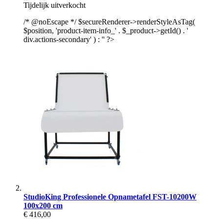
Tijdelijk uitverkocht
/* @noEscape */ $secureRenderer->renderStyleAsTag(
$position, 'product-item-info_' . $_product->getId() . '
div.actions-secondary' ) : '' ?>
StudioKing Professionele Opnametafel FST-10200W
100x200 cm
€ 416,00