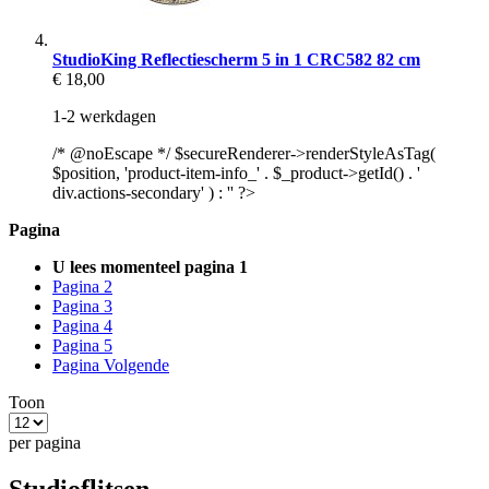
StudioKing Reflectiescherm 5 in 1 CRC582 82 cm
€ 18,00
1-2 werkdagen
/* @noEscape */ $secureRenderer->renderStyleAsTag(
$position, 'product-item-info_' . $_product->getId() . '
div.actions-secondary' ) : '' ?>
Pagina
U lees momenteel pagina
1
Pagina
2
Pagina
3
Pagina
4
Pagina
5
Pagina
Volgende
Toon
per pagina
Studioflitsen