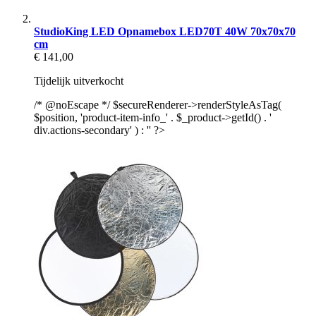
StudioKing LED Opnamebox LED70T 40W 70x70x70
cm
€ 141,00
Tijdelijk uitverkocht
/* @noEscape */ $secureRenderer->renderStyleAsTag(
$position, 'product-item-info_' . $_product->getId() . '
div.actions-secondary' ) : '' ?>