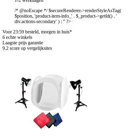
1-2 werkdagen
/* @noEscape */ $secureRenderer->renderStyleAsTag(
$position, 'product-item-info_' . $_product->getId() . '
div.actions-secondary' ) : '' ?>
Voor 23:59 besteld, morgen in huis*
6 echte winkels
Laagste prijs garantie
9.2 score op vergelijksites