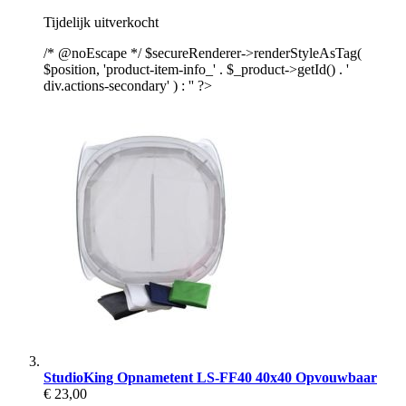
Tijdelijk uitverkocht
/* @noEscape */ $secureRenderer->renderStyleAsTag(
$position, 'product-item-info_' . $_product->getId() . '
div.actions-secondary' ) : '' ?>
StudioKing Opnametent LS-FF40 40x40 Opvouwbaar
€ 23,00