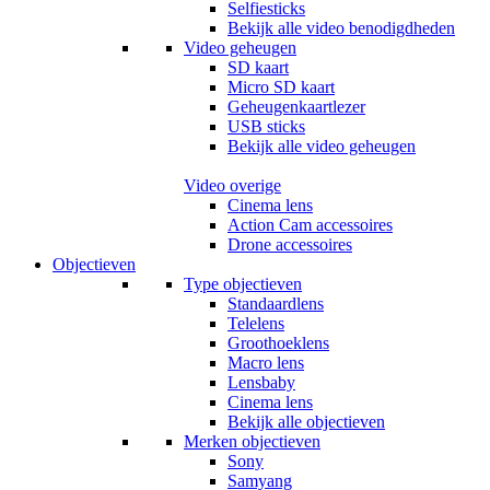
Selfiesticks
Bekijk alle video benodigdheden
Video geheugen
SD kaart
Micro SD kaart
Geheugenkaartlezer
USB sticks
Bekijk alle video geheugen
Video overige
Cinema lens
Action Cam accessoires
Drone accessoires
Objectieven
Type objectieven
Standaardlens
Telelens
Groothoeklens
Macro lens
Lensbaby
Cinema lens
Bekijk alle objectieven
Merken objectieven
Sony
Samyang