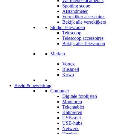
Warmtebeeldcamera’s
Spotting scope
Afstandmeter
Verrekijker accessoires
Bekijk alle verrekijkers
Studio Telescopen
Telescoop
Telescoop accessoires
Bekijk alle Telescopen
Merken
Vortex
Bushnell
Kowa
Beeld & bewerking
Computer
Digitale fotolijsten
Monitoren
Tekentablet
Kalibreren
USB-stick
USB-hubs
Netwerk
Headset