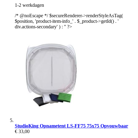
1-2 werkdagen
/* @noEscape */ $secureRenderer->renderStyleAsTag(
$position, 'product-item-info_' . $_product->getId() . '
div.actions-secondary' ) : '' ?>
StudioKing Opnametent LS-FF75 75x75 Opvouwbaar
€ 33,00