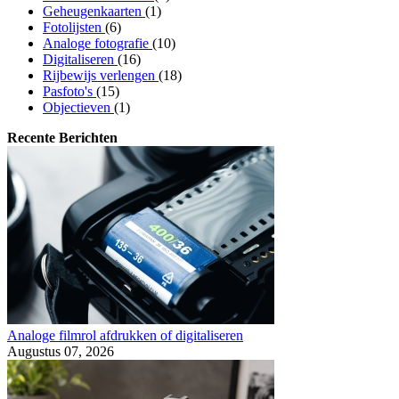
Geheugenkaarten
(1)
Fotolijsten
(6)
Analoge fotografie
(10)
Digitaliseren
(16)
Rijbewijs verlengen
(18)
Pasfoto's
(15)
Objectieven
(1)
Recente Berichten
Analoge filmrol afdrukken of digitaliseren
Augustus 07, 2026