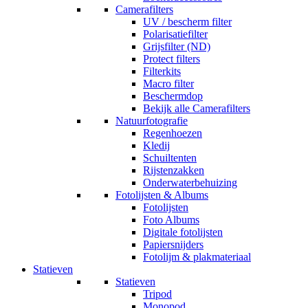
Camerafilters
UV / bescherm filter
Polarisatiefilter
Grijsfilter (ND)
Protect filters
Filterkits
Macro filter
Beschermdop
Bekijk alle Camerafilters
Natuurfotografie
Regenhoezen
Kledij
Schuiltenten
Rijstenzakken
Onderwaterbehuizing
Fotolijsten & Albums
Fotolijsten
Foto Albums
Digitale fotolijsten
Papiersnijders
Fotolijm & plakmateriaal
Statieven
Statieven
Tripod
Monopod