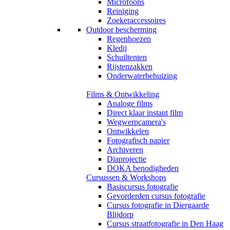
Microfoons
Reiniging
Zoekeraccessoires
Outdoor bescherming
Regenhoezen
Kledij
Schuiltenten
Rijstenzakken
Onderwaterbehuizing
Films & Ontwikkeling
Analoge films
Direct klaar instant film
Wegwerpcamera's
Ontwikkelen
Fotografisch papier
Archiveren
Diaprojectie
DOKA benodigheden
Cursussen & Workshops
Basiscursus fotografie
Gevorderden cursus fotografie
Cursus fotografie in Diergaarde
Blijdorp
Cursus straatfotografie in Den Haag