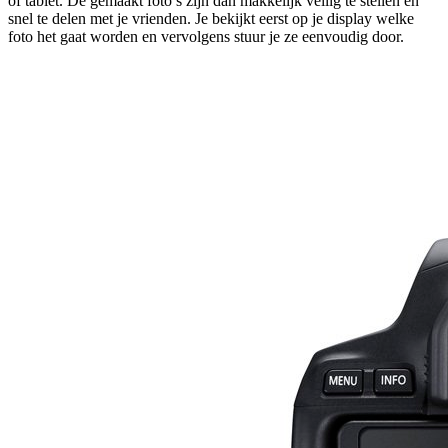
of tablet. De gemaakt foto’s zijn dan makkelijk veilig te stellen en
snel te delen met je vrienden. Je bekijkt eerst op je display welke
foto het gaat worden en vervolgens stuur je ze eenvoudig door.