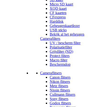
Micro SD kaart
XQD kaart
CF kaarten
CFexpress
Harddisk
Geheugenkaartlezer
USB sticks
Bekijk al het geheugen
Camerafilters
UV / bescherm filter
Polarisatiefilter
Grijsfilter (ND)
Protect filters
Macro filter
Beschermdop
Cameraflitsers
Canon flitsers
Nikon flitsers
Metz flitsers
Nissin flitsers
Cullmann flitsers
Sony flitsers
Godox flitsers