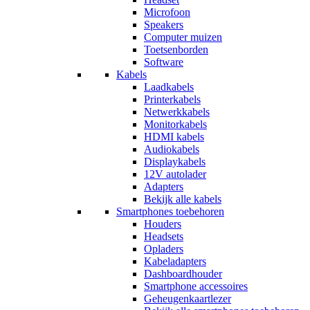
Microfoon
Speakers
Computer muizen
Toetsenborden
Software
Kabels
Laadkabels
Printerkabels
Netwerkkabels
Monitorkabels
HDMI kabels
Audiokabels
Displaykabels
12V autolader
Adapters
Bekijk alle kabels
Smartphones toebehoren
Houders
Headsets
Opladers
Kabeladapters
Dashboardhouder
Smartphone accessoires
Geheugenkaartlezer