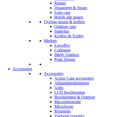
Rugtas
Draagriem & Straps
Lens case
Bekijk alle tassen
Overige tassen & koffers
Outdoor case
Statieftas
Koffers & Trolley
Merken
LowePro
Cullmann
B&W Outdoor
Peak Design
Accessoires
Accessoires
Action Cam accessoires
Afstandsbedieningen
Grips
LCD bescherming
Bescherming & Outdoor
Macrofotografie
Microfoons
Reiniging
Zoekeraccessoires