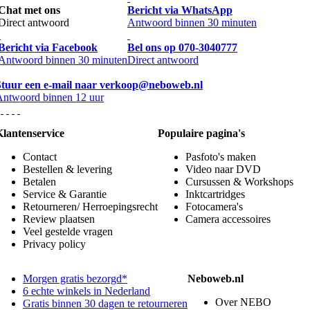
Chat met ons
Bericht via WhatsApp
Direct antwoord
Antwoord binnen 30 minuten
Bericht via Facebook
Bel ons op 070-3040777
Antwoord binnen 30 minuten
Direct antwoord
Stuur een e-mail naar verkoop@neboweb.nl
Antwoord binnen 12 uur
Klantenservice
Populaire pagina's
Contact
Pasfoto's maken
Bestellen & levering
Video naar DVD
Betalen
Cursussen & Workshops
Service & Garantie
Inktcartridges
Retourneren/ Herroepingsrecht
Fotocamera's
Review plaatsen
Camera accessoires
Veel gestelde vragen
Privacy policy
Morgen gratis bezorgd*
Neboweb.nl
6 echte winkels in Nederland
Over NEBO
Gratis binnen 30 dagen te retourneren