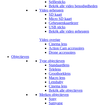
Selfiesticks
Bekijk alle video benodigdheden
Video geheugen
SD kaart
Micro SD kaart
Geheugenkaartlezer
USB sticks
Bekijk alle video geheugen
Video overige
Cinema lens
Action Cam accessoires
Drone accessoires
Objectieven
Type objectieven
Standaardlens
Telelens
Groothoeklens
Macro lens
Lensbaby
Cinema lens
Bekijk alle objectieven
Merken objectieven
Sony
Samyang