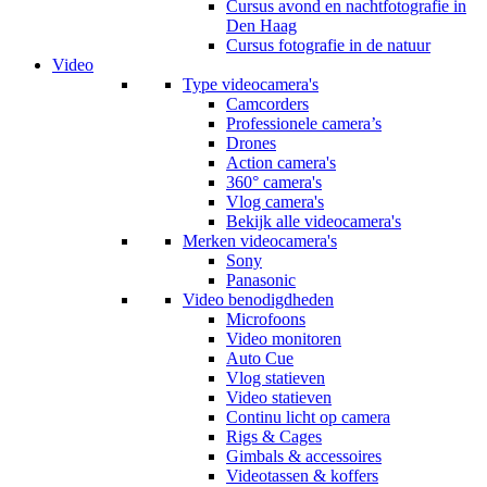
Cursus avond en nachtfotografie in
Den Haag
Cursus fotografie in de natuur
Video
Type videocamera's
Camcorders
Professionele camera’s
Drones
Action camera's
360° camera's
Vlog camera's
Bekijk alle videocamera's
Merken videocamera's
Sony
Panasonic
Video benodigdheden
Microfoons
Video monitoren
Auto Cue
Vlog statieven
Video statieven
Continu licht op camera
Rigs & Cages
Gimbals & accessoires
Videotassen & koffers