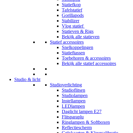
Statiefkop
Tafelstatief
Gorillapods
Stabilizer
Vlog statief
Statieven & Rigs
Bekijk alle statieven
Statief accessoires
Snelkoppelingen
Statieftassen
Toebehoren & accessoires
Bekijk alle statief accessoires
Studio & licht
Studioverlichting
Studioflitsen
Studiolampen
Instellampen
LEDlampen
Daglicht lampen E27
Flitsparaplu
Ringlampen & Softboxen
Reflectiescherm
Grijskaarten & Kleurcalibratie