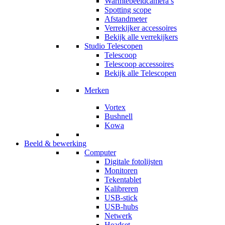
Warmtebeeldcamera’s
Spotting scope
Afstandmeter
Verrekijker accessoires
Bekijk alle verrekijkers
Studio Telescopen
Telescoop
Telescoop accessoires
Bekijk alle Telescopen
Merken
Vortex
Bushnell
Kowa
Beeld & bewerking
Computer
Digitale fotolijsten
Monitoren
Tekentablet
Kalibreren
USB-stick
USB-hubs
Netwerk
Headset