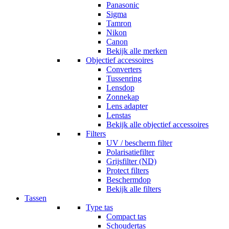
Panasonic
Sigma
Tamron
Nikon
Canon
Bekijk alle merken
Objectief accessoires
Converters
Tussenring
Lensdop
Zonnekap
Lens adapter
Lenstas
Bekijk alle objectief accessoires
Filters
UV / bescherm filter
Polarisatiefilter
Grijsfilter (ND)
Protect filters
Beschermdop
Bekijk alle filters
Tassen
Type tas
Compact tas
Schoudertas