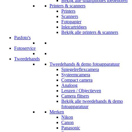
Bekijk alle smartphones toebehoren
Printers & scanners
Printers
Scanners
Fotopapier
Inktcartridges
Bekijk alle printers & scanners
Pasfoto's
Fotoservice
Tweedehands
Tweedehands & demo fotoapparatuur
Spiegelreflexcamera
Systeemcamera
Compact camera
Analoog
Lenzen / Objectieven
Camera flitsers
Bekijk alle tweedehands & demo
fotoapparatuur
Merken
Nikon
Canon
Panasonic