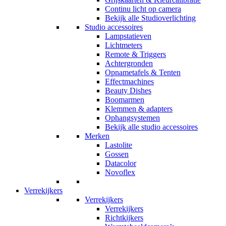
Continu licht op camera
Bekijk alle Studioverlichting
Studio accessoires
Lampstatieven
Lichtmeters
Remote & Triggers
Achtergronden
Opnametafels & Tenten
Effectmachines
Beauty Dishes
Boomarmen
Klemmen & adapters
Ophangsystemen
Bekijk alle studio accessoires
Merken
Lastolite
Gossen
Datacolor
Novoflex
Verrekijkers
Verrekijkers
Verrekijkers
Richtkijkers