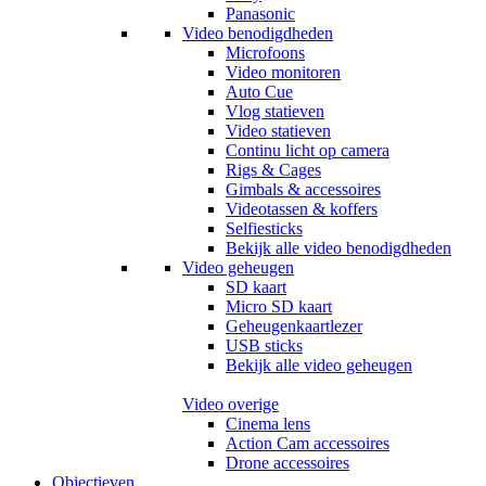
Panasonic
Video benodigdheden
Microfoons
Video monitoren
Auto Cue
Vlog statieven
Video statieven
Continu licht op camera
Rigs & Cages
Gimbals & accessoires
Videotassen & koffers
Selfiesticks
Bekijk alle video benodigdheden
Video geheugen
SD kaart
Micro SD kaart
Geheugenkaartlezer
USB sticks
Bekijk alle video geheugen
Video overige
Cinema lens
Action Cam accessoires
Drone accessoires
Objectieven