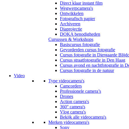
Direct klaar instant film
Wegwerpcamera's
Ontwikkelen
Fotografisch papier
Archiveren
Diaprojectie
DOKA benodigheden
Cursussen & Workshops
Basiscursus fotografie
Gevorderden cursus fotografie
Cursus fotografie in Diergaarde Blijd
Cursus straatfotografie in Den Haag
Cursus avond en nachtfotografie in 
Cursus fotografie in de natuur
Video
Type videocamera's
Camcorders
Professionele camera’s
Drones
Action camera's
360° camera's
Vlog camera's
Bekijk alle videocamera's
Merken videocamera's
Sony