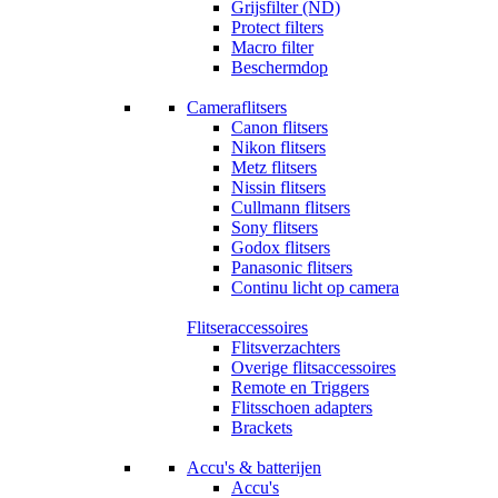
Grijsfilter (ND)
Protect filters
Macro filter
Beschermdop
Cameraflitsers
Canon flitsers
Nikon flitsers
Metz flitsers
Nissin flitsers
Cullmann flitsers
Sony flitsers
Godox flitsers
Panasonic flitsers
Continu licht op camera
Flitseraccessoires
Flitsverzachters
Overige flitsaccessoires
Remote en Triggers
Flitsschoen adapters
Brackets
Accu's & batterijen
Accu's