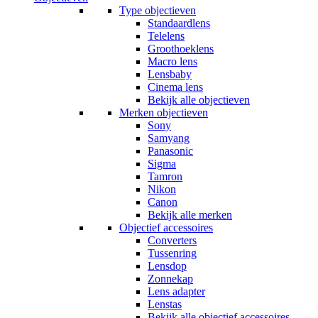
Type objectieven
Standaardlens
Telelens
Groothoeklens
Macro lens
Lensbaby
Cinema lens
Bekijk alle objectieven
Merken objectieven
Sony
Samyang
Panasonic
Sigma
Tamron
Nikon
Canon
Bekijk alle merken
Objectief accessoires
Converters
Tussenring
Lensdop
Zonnekap
Lens adapter
Lenstas
Bekijk alle objectief accessoires