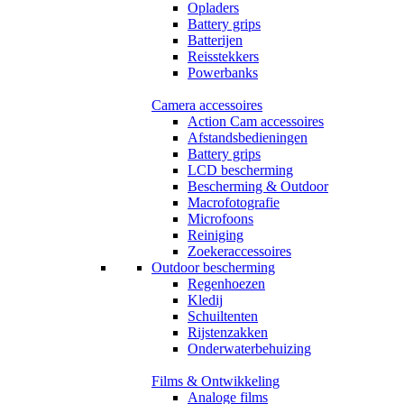
Opladers
Battery grips
Batterijen
Reisstekkers
Powerbanks
Camera accessoires
Action Cam accessoires
Afstandsbedieningen
Battery grips
LCD bescherming
Bescherming & Outdoor
Macrofotografie
Microfoons
Reiniging
Zoekeraccessoires
Outdoor bescherming
Regenhoezen
Kledij
Schuiltenten
Rijstenzakken
Onderwaterbehuizing
Films & Ontwikkeling
Analoge films