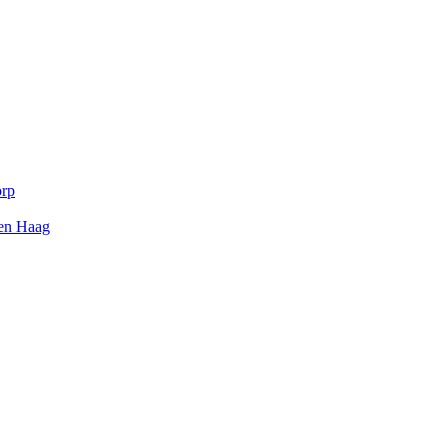
orp
Den Haag