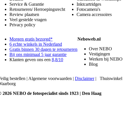
Service & Garantie
Inktcartridges
Retourneren/ Herroepingsrecht
Fotocamera's
Review plaatsen
Camera accessoires
Veel gestelde vragen
Privacy policy
Morgen gratis bezorgd*
Neboweb.nl
6 echte winkels in Nederland
Over NEBO
Gratis binnen 30 dagen te retourneren
Vestigingen
Bij ons minimaal 5 jaar garantie
Werken bij NEBO
Klanten geven ons een
8,8/10
Blog
eilig bestellen
|
Algemene voorwaarden
|
Disclaimer
|
Thuiswinkel
Waarborg
© 2026 NEBO de fotospecialist sinds 1923 | Den Haag