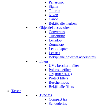
Panasonic
Sigma
Tamron
Nikon
Canon
Bekijk alle merken
Objectief accessoires
Converters
Tussenring
Lensdop
Zonnekap
Lens adapter
Lenstas
Bekijk alle objectief accessoires
Filters
UV / bescherm filter
Polarisatiefilter
Grijsfilter (ND)
Protect filters
Beschermdop
Bekijk alle filters
Tassen
Type tas
Compact tas
Schoudertas