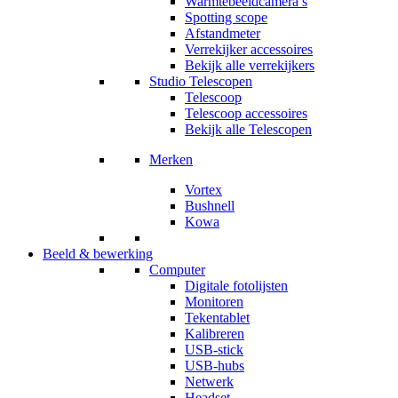
Warmtebeeldcamera’s
Spotting scope
Afstandmeter
Verrekijker accessoires
Bekijk alle verrekijkers
Studio Telescopen
Telescoop
Telescoop accessoires
Bekijk alle Telescopen
Merken
Vortex
Bushnell
Kowa
Beeld & bewerking
Computer
Digitale fotolijsten
Monitoren
Tekentablet
Kalibreren
USB-stick
USB-hubs
Netwerk
Headset