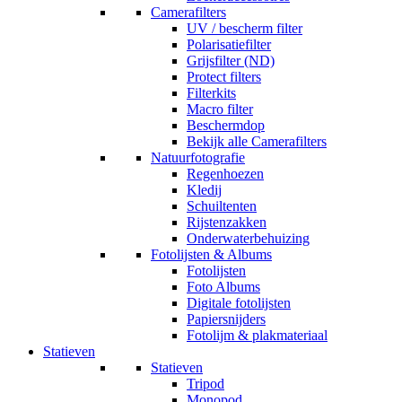
Camerafilters
UV / bescherm filter
Polarisatiefilter
Grijsfilter (ND)
Protect filters
Filterkits
Macro filter
Beschermdop
Bekijk alle Camerafilters
Natuurfotografie
Regenhoezen
Kledij
Schuiltenten
Rijstenzakken
Onderwaterbehuizing
Fotolijsten & Albums
Fotolijsten
Foto Albums
Digitale fotolijsten
Papiersnijders
Fotolijm & plakmateriaal
Statieven
Statieven
Tripod
Monopod