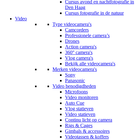
Cursus avond en nachtfotografie in
Den Haag
Cursus fotografie in de natuur
Video
Type videocamera's
Camcorders
Professionele camera’s
Drones
Action camera's
360° camera's
Vlog camera's
Bekijk alle videocamera's
Merken videocamera's
Sony
Panasonic
Video benodigdheden
Microfoons
Video monitoren
Auto Cue
Vlog statieven
Video statieven
Continu licht op camera
Rigs & Cages
Gimbals & accessoires
Videotassen & koffers