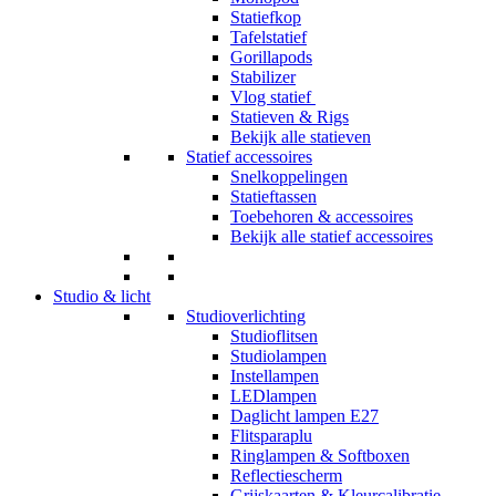
Statiefkop
Tafelstatief
Gorillapods
Stabilizer
Vlog statief
Statieven & Rigs
Bekijk alle statieven
Statief accessoires
Snelkoppelingen
Statieftassen
Toebehoren & accessoires
Bekijk alle statief accessoires
Studio & licht
Studioverlichting
Studioflitsen
Studiolampen
Instellampen
LEDlampen
Daglicht lampen E27
Flitsparaplu
Ringlampen & Softboxen
Reflectiescherm
Grijskaarten & Kleurcalibratie