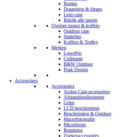
Rugtas
Draagriem & Straps
Lens case
Bekijk alle tassen
Overige tassen & koffers
Outdoor case
Statieftas
Koffers & Trolley
Merken
LowePro
Cullmann
B&W Outdoor
Peak Design
Accessoires
Accessoires
Action Cam accessoires
Afstandsbedieningen
Grips
LCD bescherming
Bescherming & Outdoor
Macrofotografie
Microfoons
Reiniging
Zoekeraccessoires