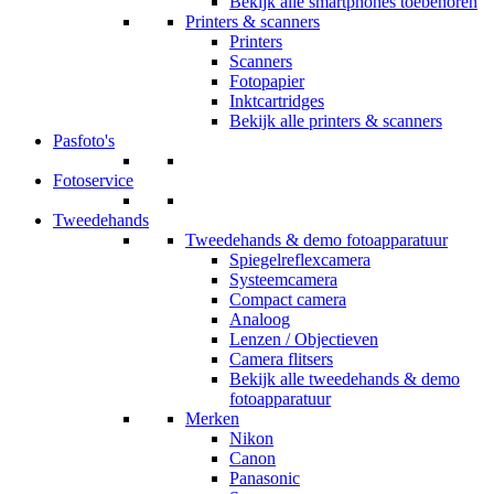
Bekijk alle smartphones toebehoren
Printers & scanners
Printers
Scanners
Fotopapier
Inktcartridges
Bekijk alle printers & scanners
Pasfoto's
Fotoservice
Tweedehands
Tweedehands & demo fotoapparatuur
Spiegelreflexcamera
Systeemcamera
Compact camera
Analoog
Lenzen / Objectieven
Camera flitsers
Bekijk alle tweedehands & demo
fotoapparatuur
Merken
Nikon
Canon
Panasonic