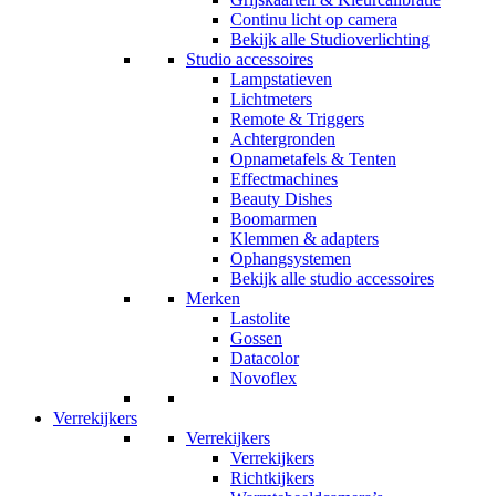
Continu licht op camera
Bekijk alle Studioverlichting
Studio accessoires
Lampstatieven
Lichtmeters
Remote & Triggers
Achtergronden
Opnametafels & Tenten
Effectmachines
Beauty Dishes
Boomarmen
Klemmen & adapters
Ophangsystemen
Bekijk alle studio accessoires
Merken
Lastolite
Gossen
Datacolor
Novoflex
Verrekijkers
Verrekijkers
Verrekijkers
Richtkijkers