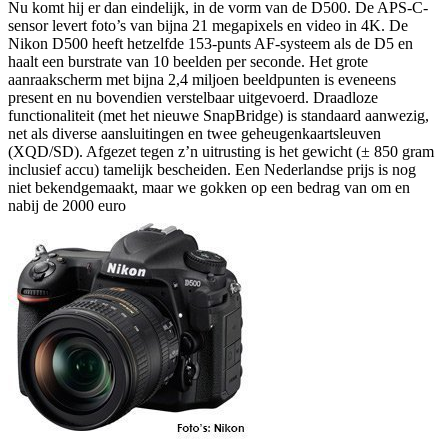
Nu komt hij er dan eindelijk, in de vorm van de D500. De APS-C-
sensor levert foto’s van bijna 21 megapixels en video in 4K. De
Nikon D500 heeft hetzelfde 153-punts AF-systeem als de D5 en
haalt een burstrate van 10 beelden per seconde. Het grote
aanraakscherm met bijna 2,4 miljoen beeldpunten is eveneens
present en nu bovendien verstelbaar uitgevoerd. Draadloze
functionaliteit (met het nieuwe SnapBridge) is standaard aanwezig,
net als diverse aansluitingen en twee geheugenkaartsleuven
(XQD/SD). Afgezet tegen z’n uitrusting is het gewicht (± 850 gram
inclusief accu) tamelijk bescheiden. Een Nederlandse prijs is nog
niet bekendgemaakt, maar we gokken op een bedrag van om en
nabij de 2000 euro