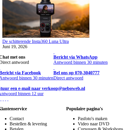
De schitterende Insta360 Luna Ultra
Juni 19, 2026
Chat met ons
Bericht via WhatsApp
Direct antwoord
Antwoord binnen 30 minuten
Bericht via Facebook
Bel ons op 070-3040777
Antwoord binnen 30 minuten
Direct antwoord
Stuur een e-mail naar verkoop@neboweb.nl
Antwoord binnen 12 uur
Klantenservice
Populaire pagina's
Contact
Pasfoto's maken
Bestellen & levering
Video naar DVD
Betalen
Cursussen & Workshops