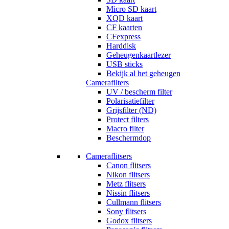
Micro SD kaart
XQD kaart
CF kaarten
CFexpress
Harddisk
Geheugenkaartlezer
USB sticks
Bekijk al het geheugen
Camerafilters
UV / bescherm filter
Polarisatiefilter
Grijsfilter (ND)
Protect filters
Macro filter
Beschermdop
Cameraflitsers
Canon flitsers
Nikon flitsers
Metz flitsers
Nissin flitsers
Cullmann flitsers
Sony flitsers
Godox flitsers