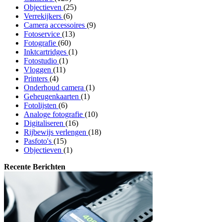
Objectieven
(25)
Verrekijkers
(6)
Camera accessoires
(9)
Fotoservice
(13)
Fotografie
(60)
Inktcartridges
(1)
Fotostudio
(1)
Vloggen
(11)
Printers
(4)
Onderhoud camera
(1)
Geheugenkaarten
(1)
Fotolijsten
(6)
Analoge fotografie
(10)
Digitaliseren
(16)
Rijbewijs verlengen
(18)
Pasfoto's
(15)
Objectieven
(1)
Recente Berichten