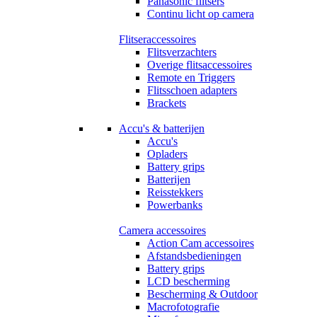
Panasonic flitsers
Continu licht op camera
Flitseraccessoires
Flitsverzachters
Overige flitsaccessoires
Remote en Triggers
Flitsschoen adapters
Brackets
Accu's & batterijen
Accu's
Opladers
Battery grips
Batterijen
Reisstekkers
Powerbanks
Camera accessoires
Action Cam accessoires
Afstandsbedieningen
Battery grips
LCD bescherming
Bescherming & Outdoor
Macrofotografie