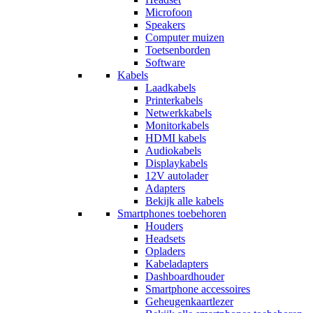
Microfoon
Speakers
Computer muizen
Toetsenborden
Software
Kabels
Laadkabels
Printerkabels
Netwerkkabels
Monitorkabels
HDMI kabels
Audiokabels
Displaykabels
12V autolader
Adapters
Bekijk alle kabels
Smartphones toebehoren
Houders
Headsets
Opladers
Kabeladapters
Dashboardhouder
Smartphone accessoires
Geheugenkaartlezer