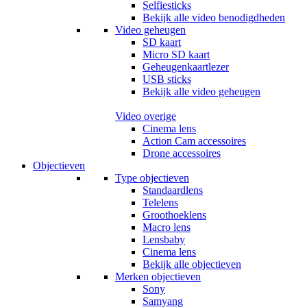
Selfiesticks
Bekijk alle video benodigdheden
Video geheugen
SD kaart
Micro SD kaart
Geheugenkaartlezer
USB sticks
Bekijk alle video geheugen
Video overige
Cinema lens
Action Cam accessoires
Drone accessoires
Objectieven
Type objectieven
Standaardlens
Telelens
Groothoeklens
Macro lens
Lensbaby
Cinema lens
Bekijk alle objectieven
Merken objectieven
Sony
Samyang