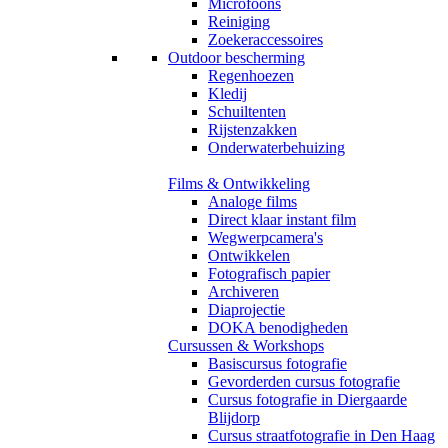
Microfoons
Reiniging
Zoekeraccessoires
Outdoor bescherming
Regenhoezen
Kledij
Schuiltenten
Rijstenzakken
Onderwaterbehuizing
Films & Ontwikkeling
Analoge films
Direct klaar instant film
Wegwerpcamera's
Ontwikkelen
Fotografisch papier
Archiveren
Diaprojectie
DOKA benodigheden
Cursussen & Workshops
Basiscursus fotografie
Gevorderden cursus fotografie
Cursus fotografie in Diergaarde
Blijdorp
Cursus straatfotografie in Den Haag