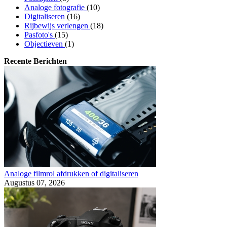
Analoge fotografie
(10)
Digitaliseren
(16)
Rijbewijs verlengen
(18)
Pasfoto's
(15)
Objectieven
(1)
Recente Berichten
Analoge filmrol afdrukken of digitaliseren
Augustus 07, 2026