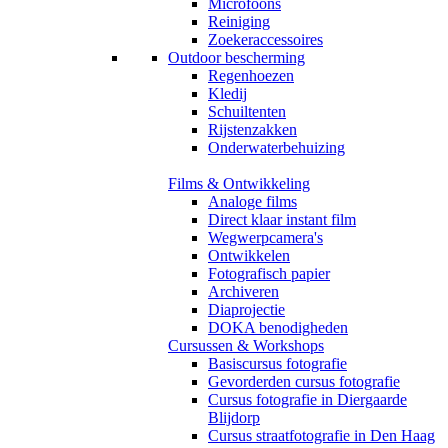
Microfoons
Reiniging
Zoekeraccessoires
Outdoor bescherming
Regenhoezen
Kledij
Schuiltenten
Rijstenzakken
Onderwaterbehuizing
Films & Ontwikkeling
Analoge films
Direct klaar instant film
Wegwerpcamera's
Ontwikkelen
Fotografisch papier
Archiveren
Diaprojectie
DOKA benodigheden
Cursussen & Workshops
Basiscursus fotografie
Gevorderden cursus fotografie
Cursus fotografie in Diergaarde
Blijdorp
Cursus straatfotografie in Den Haag