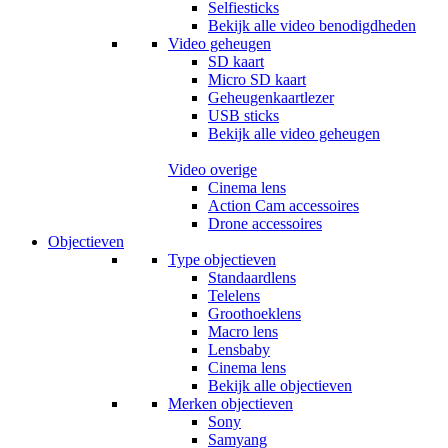
Selfiesticks
Bekijk alle video benodigdheden
Video geheugen
SD kaart
Micro SD kaart
Geheugenkaartlezer
USB sticks
Bekijk alle video geheugen
Video overige
Cinema lens
Action Cam accessoires
Drone accessoires
Objectieven
Type objectieven
Standaardlens
Telelens
Groothoeklens
Macro lens
Lensbaby
Cinema lens
Bekijk alle objectieven
Merken objectieven
Sony
Samyang