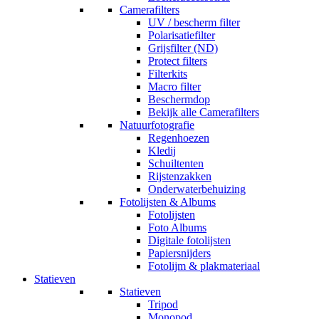
Camerafilters
UV / bescherm filter
Polarisatiefilter
Grijsfilter (ND)
Protect filters
Filterkits
Macro filter
Beschermdop
Bekijk alle Camerafilters
Natuurfotografie
Regenhoezen
Kledij
Schuiltenten
Rijstenzakken
Onderwaterbehuizing
Fotolijsten & Albums
Fotolijsten
Foto Albums
Digitale fotolijsten
Papiersnijders
Fotolijm & plakmateriaal
Statieven
Statieven
Tripod
Monopod