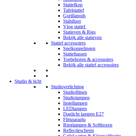
Statiefkop
Tafelstatief
Gorillapods
Stabilizer
Vlog statief
Statieven & Rigs
Bekijk alle statieven
Statief accessoires
Snelkoppelingen
Statieftassen
Toebehoren & accessoires
Bekijk alle statief accessoires
Studio & licht
Studioverlichting
Studioflitsen
Studiolampen
Instellampen
LEDlampen
Daglicht lampen E27
Flitsparaplu
Ringlampen & Softboxen
Reflectiescherm
Grijskaarten & Kleurcalibratie