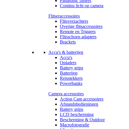
Panasonic flitsers
Continu licht op camera
Flitseraccessoires
Flitsverzachters
Overige flitsaccessoires
Remote en Triggers
Flitsschoen adapters
Brackets
Accu's & batterijen
Accu's
Opladers
Battery grips
Batterijen
Reisstekkers
Powerbanks
Camera accessoires
Action Cam accessoires
Afstandsbedieningen
Battery grips
LCD bescherming
Bescherming & Outdoor
Macrofotografie