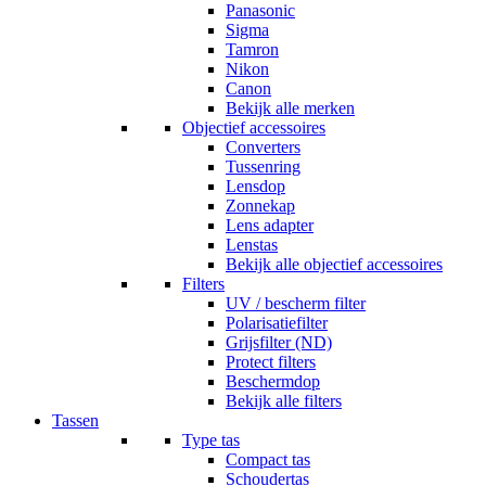
Panasonic
Sigma
Tamron
Nikon
Canon
Bekijk alle merken
Objectief accessoires
Converters
Tussenring
Lensdop
Zonnekap
Lens adapter
Lenstas
Bekijk alle objectief accessoires
Filters
UV / bescherm filter
Polarisatiefilter
Grijsfilter (ND)
Protect filters
Beschermdop
Bekijk alle filters
Tassen
Type tas
Compact tas
Schoudertas