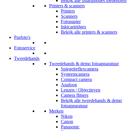
Bekijk alle smartphones toebehoren
Printers & scanners
Printers
Scanners
Fotopapier
Inktcartridges
Bekijk alle printers & scanners
Pasfoto's
Fotoservice
Tweedehands
Tweedehands & demo fotoapparatuur
Spiegelreflexcamera
Systeemcamera
Compact camera
Analoog
Lenzen / Objectieven
Camera flitsers
Bekijk alle tweedehands & demo
fotoapparatuur
Merken
Nikon
Canon
Panasonic