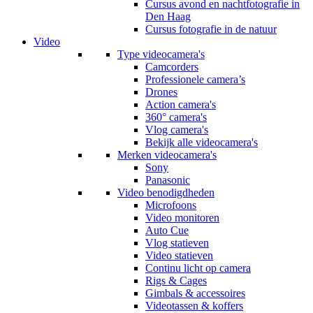
Cursus avond en nachtfotografie in
Den Haag
Cursus fotografie in de natuur
Video
Type videocamera's
Camcorders
Professionele camera’s
Drones
Action camera's
360° camera's
Vlog camera's
Bekijk alle videocamera's
Merken videocamera's
Sony
Panasonic
Video benodigdheden
Microfoons
Video monitoren
Auto Cue
Vlog statieven
Video statieven
Continu licht op camera
Rigs & Cages
Gimbals & accessoires
Videotassen & koffers