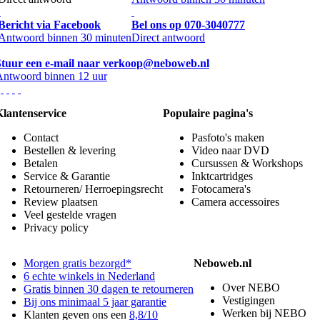
Bericht via Facebook
Bel ons op 070-3040777
Antwoord binnen 30 minuten
Direct antwoord
Stuur een e-mail naar verkoop@neboweb.nl
Antwoord binnen 12 uur
Klantenservice
Populaire pagina's
Contact
Pasfoto's maken
Bestellen & levering
Video naar DVD
Betalen
Cursussen & Workshops
Service & Garantie
Inktcartridges
Retourneren/ Herroepingsrecht
Fotocamera's
Review plaatsen
Camera accessoires
Veel gestelde vragen
Privacy policy
Morgen gratis bezorgd*
Neboweb.nl
6 echte winkels in Nederland
Over NEBO
Gratis binnen 30 dagen te retourneren
Vestigingen
Bij ons minimaal 5 jaar garantie
Werken bij NEBO
Klanten geven ons een
8,8/10