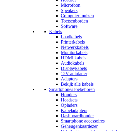
Microfoon
Speakers
Computer muizen
Toetsenborden
Software
Kabels
Laadkabels
Printerkabels
Netwerkkabels
Monitorkabels
HDMI kabels
Audiokabels
Displaykabels
12V autolader
Adapters
Bekijk alle kabels
Smartphones toebehoren
Houders
Headsets
Opladers
Kabeladapters
Dashboardhouder
Smartphone accessoires
Geheugenkaartlezer