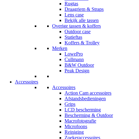
Rugtas
Draagriem & Straps
Lens case
Bekijk alle tassen
Overige tassen & koffers
Outdoor case
Statieftas
Koffers & Trolley
Merken
LowePro
Cullmann
B&W Outdoor
Peak Design
Accessoires
Accessoires
Action Cam accessoires
Afstandsbedieningen
Grips
LCD bescherming
Bescherming & Outdoor
Macrofotografie
Microfoons
Reiniging
Zoekeraccessoires