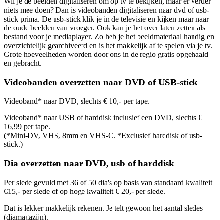
Wil je de beelden digitaliseren om op tv te bekijken, maar er verder
niets mee doen? Dan is videobanden digitaliseren naar dvd of usb-
stick prima. De usb-stick klik je in de televisie en kijken maar naar
de oude beelden van vroeger. Ook kan je het over laten zetten als
bestand voor je mediaplayer. Zo heb je het beeldmateriaal handig en
overzichtelijk gearchiveerd en is het makkelijk af te spelen via je tv.
Grote hoeveelheden worden door ons in de regio gratis opgehaald
en gebracht.
Videobanden overzetten naar DVD of USB-stick
Videoband* naar DVD, slechts € 10,- per tape.
Videoband* naar USB of harddisk inclusief een DVD, slechts €
16,99 per tape.
(*Mini-DV, VHS, 8mm en VHS-C. *Exclusief harddisk of usb-
stick.)
Dia overzetten naar DVD, usb of harddisk
Per slede gevuld met 36 of 50 dia's op basis van standaard kwaliteit
€15,- per slede of op hoge kwaliteit € 20,- per slede.
Dat is lekker makkelijk rekenen. Je telt gewoon het aantal sledes
(diamagazijn).