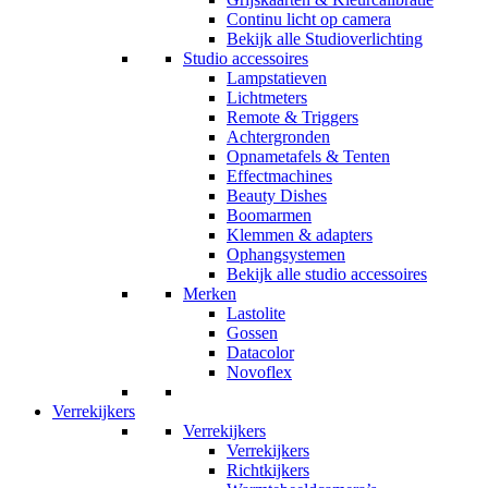
Continu licht op camera
Bekijk alle Studioverlichting
Studio accessoires
Lampstatieven
Lichtmeters
Remote & Triggers
Achtergronden
Opnametafels & Tenten
Effectmachines
Beauty Dishes
Boomarmen
Klemmen & adapters
Ophangsystemen
Bekijk alle studio accessoires
Merken
Lastolite
Gossen
Datacolor
Novoflex
Verrekijkers
Verrekijkers
Verrekijkers
Richtkijkers