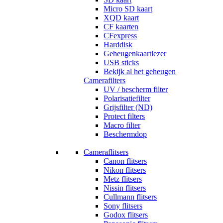
Micro SD kaart
XQD kaart
CF kaarten
CFexpress
Harddisk
Geheugenkaartlezer
USB sticks
Bekijk al het geheugen
Camerafilters
UV / bescherm filter
Polarisatiefilter
Grijsfilter (ND)
Protect filters
Macro filter
Beschermdop
Cameraflitsers
Canon flitsers
Nikon flitsers
Metz flitsers
Nissin flitsers
Cullmann flitsers
Sony flitsers
Godox flitsers