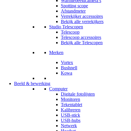
Warmtebeeldcamera’s
Spotting scope
Afstandmeter
Verrekijker accessoires
Bekijk alle verrekijkers
Studio Telescopen
Telescoop
Telescoop accessoires
Bekijk alle Telescopen
Merken
Vortex
Bushnell
Kowa
Beeld & bewerking
Computer
Digitale fotolijsten
Monitoren
Tekentablet
Kalibreren
USB-stick
USB-hubs
Netwerk
Headset