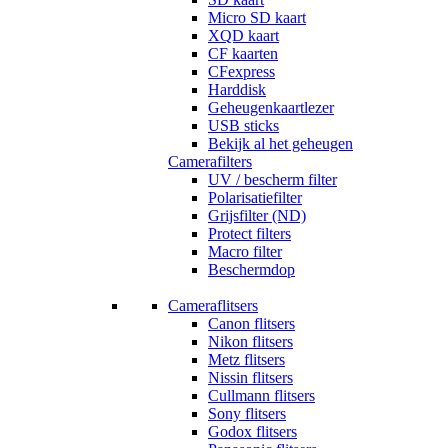
Micro SD kaart
XQD kaart
CF kaarten
CFexpress
Harddisk
Geheugenkaartlezer
USB sticks
Bekijk al het geheugen
Camerafilters
UV / bescherm filter
Polarisatiefilter
Grijsfilter (ND)
Protect filters
Macro filter
Beschermdop
Cameraflitsers
Canon flitsers
Nikon flitsers
Metz flitsers
Nissin flitsers
Cullmann flitsers
Sony flitsers
Godox flitsers