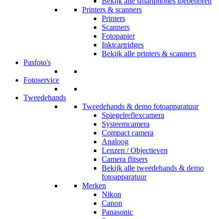
Bekijk alle smartphones toebehoren
Printers & scanners
Printers
Scanners
Fotopapier
Inktcartridges
Bekijk alle printers & scanners
Pasfoto's
Fotoservice
Tweedehands
Tweedehands & demo fotoapparatuur
Spiegelreflexcamera
Systeemcamera
Compact camera
Analoog
Lenzen / Objectieven
Camera flitsers
Bekijk alle tweedehands & demo
fotoapparatuur
Merken
Nikon
Canon
Panasonic