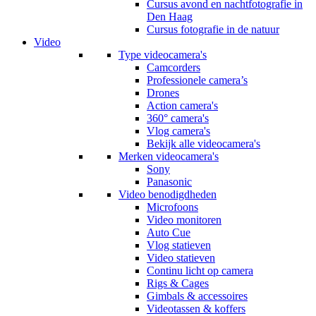
Cursus avond en nachtfotografie in
Den Haag
Cursus fotografie in de natuur
Video
Type videocamera's
Camcorders
Professionele camera’s
Drones
Action camera's
360° camera's
Vlog camera's
Bekijk alle videocamera's
Merken videocamera's
Sony
Panasonic
Video benodigdheden
Microfoons
Video monitoren
Auto Cue
Vlog statieven
Video statieven
Continu licht op camera
Rigs & Cages
Gimbals & accessoires
Videotassen & koffers