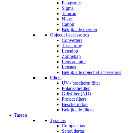
Panasonic
Sigma
Tamron
Nikon
Canon
Bekijk alle merken
Objectief accessoires
Converters
Tussenring
Lensdop
Zonnekap
Lens adapter
Lenstas
Bekijk alle objectief accessoires
Filters
UV / bescherm filter
Polarisatiefilter
Grijsfilter (ND)
Protect filters
Beschermdop
Bekijk alle filters
Tassen
Type tas
Compact tas
Schoudertas