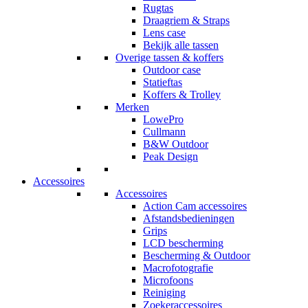
Rugtas
Draagriem & Straps
Lens case
Bekijk alle tassen
Overige tassen & koffers
Outdoor case
Statieftas
Koffers & Trolley
Merken
LowePro
Cullmann
B&W Outdoor
Peak Design
Accessoires
Accessoires
Action Cam accessoires
Afstandsbedieningen
Grips
LCD bescherming
Bescherming & Outdoor
Macrofotografie
Microfoons
Reiniging
Zoekeraccessoires