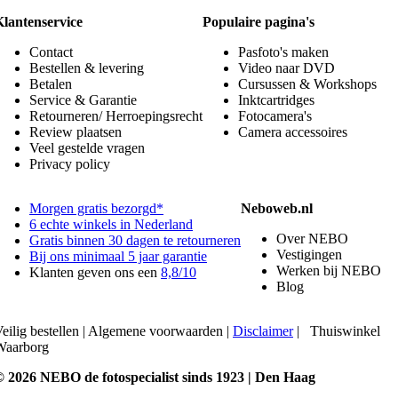
Klantenservice
Populaire pagina's
Contact
Pasfoto's maken
Bestellen & levering
Video naar DVD
Betalen
Cursussen & Workshops
Service & Garantie
Inktcartridges
Retourneren/ Herroepingsrecht
Fotocamera's
Review plaatsen
Camera accessoires
Veel gestelde vragen
Privacy policy
Morgen gratis bezorgd*
Neboweb.nl
6 echte winkels in Nederland
Over NEBO
Gratis binnen 30 dagen te retourneren
Vestigingen
Bij ons minimaal 5 jaar garantie
Werken bij NEBO
Klanten geven ons een
8,8/10
Blog
eilig bestellen
|
Algemene voorwaarden
|
Disclaimer
|
Thuiswinkel
Waarborg
© 2026 NEBO de fotospecialist sinds 1923 | Den Haag