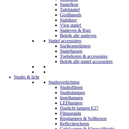
Statiefkop
Tafelstatief
Gorillapods
Stabilizer
Vlog statief
Statieven & Rigs
Bekijk alle statieven
Statief accessoires
Snelkoppelingen
Statieftassen
Toebehoren & accessoires
Bekijk alle statief accessoires
Studio & licht
Studioverlichting
Studioflitsen
Studiolampen
Instellampen
LEDlampen
Daglicht lampen E27
Flitsparaplu
Ringlampen & Softboxen
Reflectiescherm
Grijskaarten & Kleurcalibratie