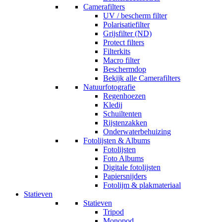
Camerafilters
UV / bescherm filter
Polarisatiefilter
Grijsfilter (ND)
Protect filters
Filterkits
Macro filter
Beschermdop
Bekijk alle Camerafilters
Natuurfotografie
Regenhoezen
Kledij
Schuiltenten
Rijstenzakken
Onderwaterbehuizing
Fotolijsten & Albums
Fotolijsten
Foto Albums
Digitale fotolijsten
Papiersnijders
Fotolijm & plakmateriaal
Statieven
Statieven
Tripod
Monopod