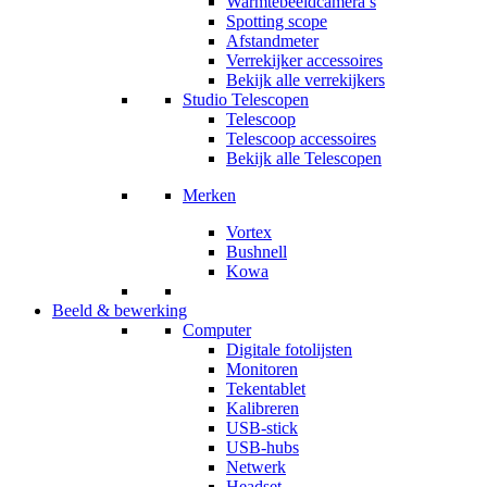
Warmtebeeldcamera’s
Spotting scope
Afstandmeter
Verrekijker accessoires
Bekijk alle verrekijkers
Studio Telescopen
Telescoop
Telescoop accessoires
Bekijk alle Telescopen
Merken
Vortex
Bushnell
Kowa
Beeld & bewerking
Computer
Digitale fotolijsten
Monitoren
Tekentablet
Kalibreren
USB-stick
USB-hubs
Netwerk
Headset