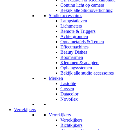
Continu licht op camera
Bekijk alle Studioverlichting
Studio accessoires
Lampstatieven
Lichtmeters
Remote & Triggers
Achtergronden
Opnametafels & Tenten
Effectmachines
Beauty Dishes
Boomarmen
Klemmen & adapters
Ophangsystemen
Bekijk alle studio accessoires
Merken
Lastolite
Gossen
Datacolor
Novoflex
Verrekijkers
Verrekijkers
Verrekijkers
Richtkijkers