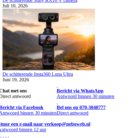
De schitterende Sony RX10 V camera
Juli 10, 2026
De schitterende Insta360 Luna Ultra
Juni 19, 2026
Chat met ons
Bericht via WhatsApp
Direct antwoord
Antwoord binnen 30 minuten
Bericht via Facebook
Bel ons op 070-3040777
Antwoord binnen 30 minuten
Direct antwoord
Stuur een e-mail naar verkoop@neboweb.nl
Antwoord binnen 12 uur