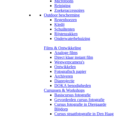
Microfoons
Reiniging
Zoekeraccessoires
Outdoor bescherming
Regenhoezen
Kledij
Schuiltenten
Rijstenzakken
Onderwaterbehuizing
Films & Ontwikkeling
Analoge films
Direct klaar instant film
Wegwerpcamera's
Ontwikkelen
Fotografisch papier
Archiveren
Diaprojectie
DOKA benodigheden
Cursussen & Workshops
Basiscursus fotografie
Gevorderden cursus fotografie
Cursus fotografie in Diergaarde
Blijdorp
Cursus straatfotografie in Den Haag