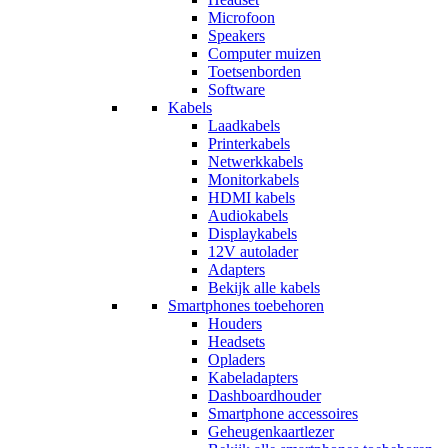
Microfoon
Speakers
Computer muizen
Toetsenborden
Software
Kabels
Laadkabels
Printerkabels
Netwerkkabels
Monitorkabels
HDMI kabels
Audiokabels
Displaykabels
12V autolader
Adapters
Bekijk alle kabels
Smartphones toebehoren
Houders
Headsets
Opladers
Kabeladapters
Dashboardhouder
Smartphone accessoires
Geheugenkaartlezer