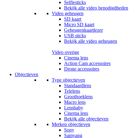
Selfiesticks
Bekijk alle video benodigdheden
Video geheugen
SD kaart
Micro SD kaart
Geheugenkaartlezer
USB sticks
Bekijk alle video geheugen
Video overige
Cinema lens
Action Cam accessoires
Drone accessoires
Objectieven
Type objectieven
Standaardlens
Telelens
Groothoeklens
Macro lens
Lensbaby
Cinema lens
Bekijk alle objectieven
Merken objectieven
Sony
Samyang