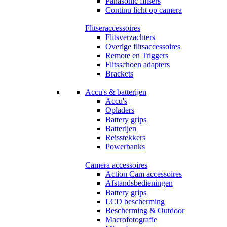
Panasonic flitsers
Continu licht op camera
Flitseraccessoires
Flitsverzachters
Overige flitsaccessoires
Remote en Triggers
Flitsschoen adapters
Brackets
Accu's & batterijen
Accu's
Opladers
Battery grips
Batterijen
Reisstekkers
Powerbanks
Camera accessoires
Action Cam accessoires
Afstandsbedieningen
Battery grips
LCD bescherming
Bescherming & Outdoor
Macrofotografie