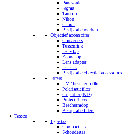
Panasonic
Sigma
Tamron
Nikon
Canon
Bekijk alle merken
Objectief accessoires
Converters
Tussenring
Lensdop
Zonnekap
Lens adapter
Lenstas
Bekijk alle objectief accessoires
Filters
UV / bescherm filter
Polarisatiefilter
Grijsfilter (ND)
Protect filters
Beschermdop
Bekijk alle filters
Tassen
Type tas
Compact tas
Schoudertas