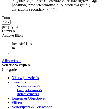
/* @noEscape */ $secureRenderer->renderStyleAsTag(
$position, 'product-item-info_' . $_product->getId() . '
div.actions-secondary' ) : '' ?>
Toon
per pagina
Filteren
Actieve filters
Inclusief lens
Ja
Alles wissen
Selectie verfijnen
Categorie
Nieuwjaarsdeals
Camera's
Systeemcamera’s
Compact camera’s
Instant camera's
Lenzen & Objectieven
Flitsen
Verrekijkers & Telescopen