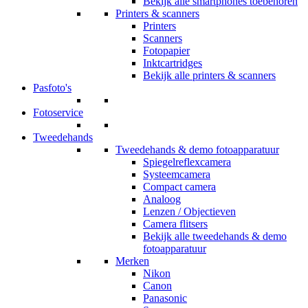
Bekijk alle smartphones toebehoren
Printers & scanners
Printers
Scanners
Fotopapier
Inktcartridges
Bekijk alle printers & scanners
Pasfoto's
Fotoservice
Tweedehands
Tweedehands & demo fotoapparatuur
Spiegelreflexcamera
Systeemcamera
Compact camera
Analoog
Lenzen / Objectieven
Camera flitsers
Bekijk alle tweedehands & demo
fotoapparatuur
Merken
Nikon
Canon
Panasonic