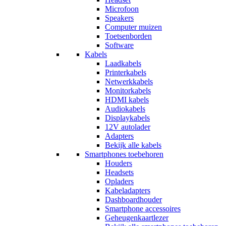
Microfoon
Speakers
Computer muizen
Toetsenborden
Software
Kabels
Laadkabels
Printerkabels
Netwerkkabels
Monitorkabels
HDMI kabels
Audiokabels
Displaykabels
12V autolader
Adapters
Bekijk alle kabels
Smartphones toebehoren
Houders
Headsets
Opladers
Kabeladapters
Dashboardhouder
Smartphone accessoires
Geheugenkaartlezer