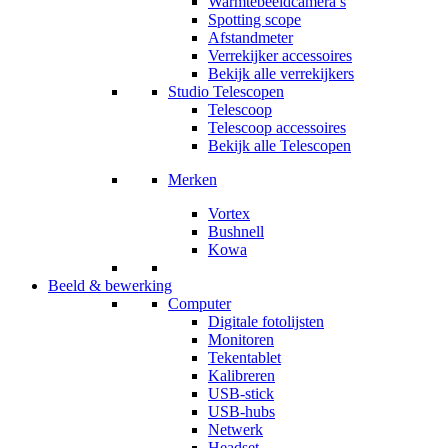
Warmtebeeldcamera’s
Spotting scope
Afstandmeter
Verrekijker accessoires
Bekijk alle verrekijkers
Studio Telescopen
Telescoop
Telescoop accessoires
Bekijk alle Telescopen
Merken
Vortex
Bushnell
Kowa
Beeld & bewerking
Computer
Digitale fotolijsten
Monitoren
Tekentablet
Kalibreren
USB-stick
USB-hubs
Netwerk
Headset