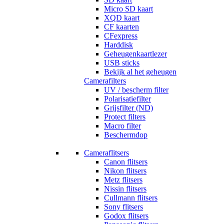
Micro SD kaart
XQD kaart
CF kaarten
CFexpress
Harddisk
Geheugenkaartlezer
USB sticks
Bekijk al het geheugen
Camerafilters
UV / bescherm filter
Polarisatiefilter
Grijsfilter (ND)
Protect filters
Macro filter
Beschermdop
Cameraflitsers
Canon flitsers
Nikon flitsers
Metz flitsers
Nissin flitsers
Cullmann flitsers
Sony flitsers
Godox flitsers