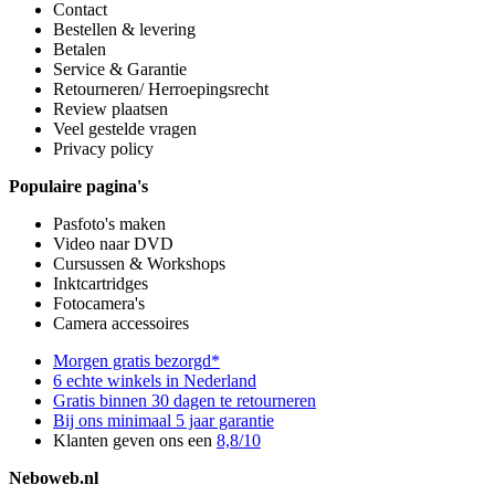
Contact
Bestellen & levering
Betalen
Service & Garantie
Retourneren/ Herroepingsrecht
Review plaatsen
Veel gestelde vragen
Privacy policy
Populaire pagina's
Pasfoto's maken
Video naar DVD
Cursussen & Workshops
Inktcartridges
Fotocamera's
Camera accessoires
Morgen gratis bezorgd*
6 echte winkels in Nederland
Gratis binnen 30 dagen te retourneren
Bij ons minimaal 5 jaar garantie
Klanten geven ons een
8,8/10
Neboweb.nl