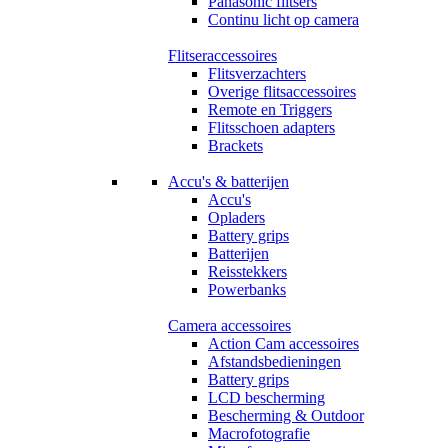
Panasonic flitsers
Continu licht op camera
Flitseraccessoires
Flitsverzachters
Overige flitsaccessoires
Remote en Triggers
Flitsschoen adapters
Brackets
Accu's & batterijen
Accu's
Opladers
Battery grips
Batterijen
Reisstekkers
Powerbanks
Camera accessoires
Action Cam accessoires
Afstandsbedieningen
Battery grips
LCD bescherming
Bescherming & Outdoor
Macrofotografie