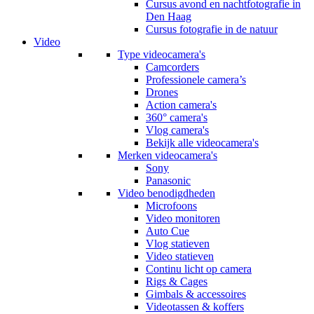
Cursus avond en nachtfotografie in
Den Haag
Cursus fotografie in de natuur
Video
Type videocamera's
Camcorders
Professionele camera’s
Drones
Action camera's
360° camera's
Vlog camera's
Bekijk alle videocamera's
Merken videocamera's
Sony
Panasonic
Video benodigdheden
Microfoons
Video monitoren
Auto Cue
Vlog statieven
Video statieven
Continu licht op camera
Rigs & Cages
Gimbals & accessoires
Videotassen & koffers