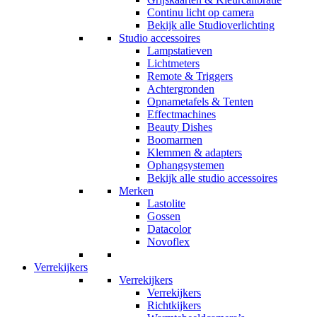
Continu licht op camera
Bekijk alle Studioverlichting
Studio accessoires
Lampstatieven
Lichtmeters
Remote & Triggers
Achtergronden
Opnametafels & Tenten
Effectmachines
Beauty Dishes
Boomarmen
Klemmen & adapters
Ophangsystemen
Bekijk alle studio accessoires
Merken
Lastolite
Gossen
Datacolor
Novoflex
Verrekijkers
Verrekijkers
Verrekijkers
Richtkijkers