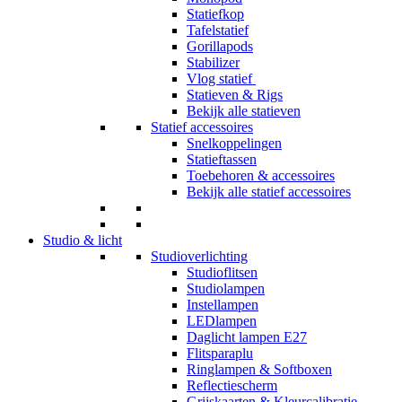
Statiefkop
Tafelstatief
Gorillapods
Stabilizer
Vlog statief
Statieven & Rigs
Bekijk alle statieven
Statief accessoires
Snelkoppelingen
Statieftassen
Toebehoren & accessoires
Bekijk alle statief accessoires
Studio & licht
Studioverlichting
Studioflitsen
Studiolampen
Instellampen
LEDlampen
Daglicht lampen E27
Flitsparaplu
Ringlampen & Softboxen
Reflectiescherm
Grijskaarten & Kleurcalibratie