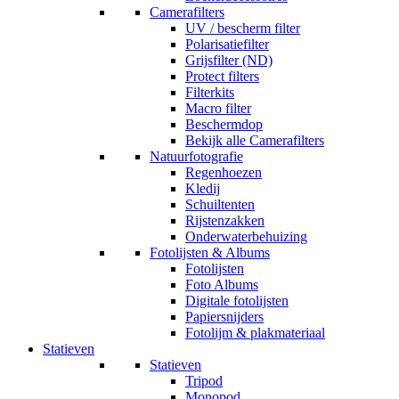
Camerafilters
UV / bescherm filter
Polarisatiefilter
Grijsfilter (ND)
Protect filters
Filterkits
Macro filter
Beschermdop
Bekijk alle Camerafilters
Natuurfotografie
Regenhoezen
Kledij
Schuiltenten
Rijstenzakken
Onderwaterbehuizing
Fotolijsten & Albums
Fotolijsten
Foto Albums
Digitale fotolijsten
Papiersnijders
Fotolijm & plakmateriaal
Statieven
Statieven
Tripod
Monopod