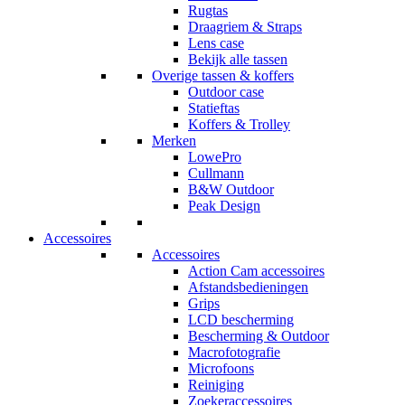
Rugtas
Draagriem & Straps
Lens case
Bekijk alle tassen
Overige tassen & koffers
Outdoor case
Statieftas
Koffers & Trolley
Merken
LowePro
Cullmann
B&W Outdoor
Peak Design
Accessoires
Accessoires
Action Cam accessoires
Afstandsbedieningen
Grips
LCD bescherming
Bescherming & Outdoor
Macrofotografie
Microfoons
Reiniging
Zoekeraccessoires