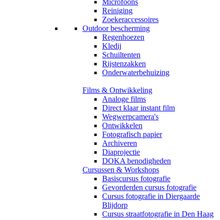
Microfoons
Reiniging
Zoekeraccessoires
Outdoor bescherming
Regenhoezen
Kledij
Schuiltenten
Rijstenzakken
Onderwaterbehuizing
Films & Ontwikkeling
Analoge films
Direct klaar instant film
Wegwerpcamera's
Ontwikkelen
Fotografisch papier
Archiveren
Diaprojectie
DOKA benodigheden
Cursussen & Workshops
Basiscursus fotografie
Gevorderden cursus fotografie
Cursus fotografie in Diergaarde
Blijdorp
Cursus straatfotografie in Den Haag