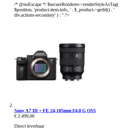
/* @noEscape */ $secureRenderer->renderStyleAsTag(
$position, 'product-item-info_' . $_product->getId() . '
div.actions-secondary' ) : '' ?>
Sony A7 III + FE 24-105mm f/4.0 G OSS
€ 2.499,00
Direct leverbaar