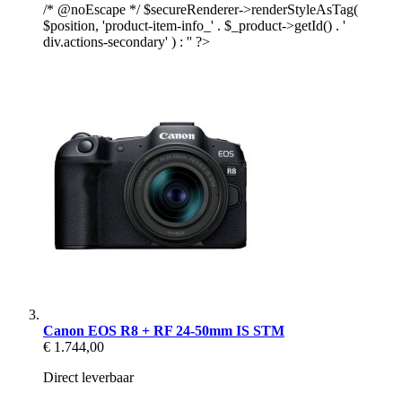
/* @noEscape */ $secureRenderer->renderStyleAsTag(
$position, 'product-item-info_' . $_product->getId() . '
div.actions-secondary' ) : '' ?>
Canon EOS R8 + RF 24-50mm IS STM
€ 1.744,00
Direct leverbaar