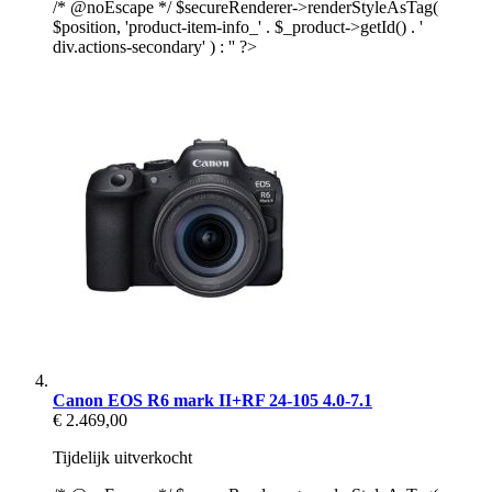
/* @noEscape */ $secureRenderer->renderStyleAsTag(
$position, 'product-item-info_' . $_product->getId() . '
div.actions-secondary' ) : '' ?>
Canon EOS R6 mark II+RF 24-105 4.0-7.1
€ 2.469,00
Tijdelijk uitverkocht