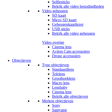
Selfiesticks
Bekijk alle video benodigdheden
Video geheugen
SD kaart
Micro SD kaart
Geheugenkaartlezer
USB sticks
Bekijk alle video geheugen
Video overige
Cinema lens
Action Cam accessoires
Drone accessoires
Objectieven
Type objectieven
Standaardlens
Telelens
Groothoeklens
Macro lens
Lensbaby
Cinema lens
Bekijk alle objectieven
Merken objectieven
Sony
Samyang