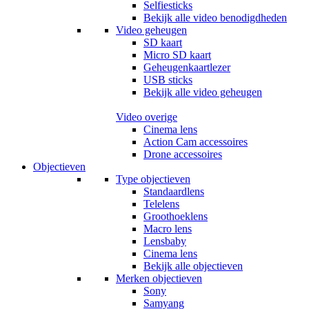
Selfiesticks
Bekijk alle video benodigdheden
Video geheugen
SD kaart
Micro SD kaart
Geheugenkaartlezer
USB sticks
Bekijk alle video geheugen
Video overige
Cinema lens
Action Cam accessoires
Drone accessoires
Objectieven
Type objectieven
Standaardlens
Telelens
Groothoeklens
Macro lens
Lensbaby
Cinema lens
Bekijk alle objectieven
Merken objectieven
Sony
Samyang