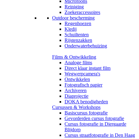
Microfoons
Reiniging
Zoekeraccessoires
Outdoor bescherming
Regenhoezen
Kledij
Schuiltenten
Rijstenzakken
Onderwaterbehuizing
Films & Ontwikkeling
Analoge films
Direct klaar instant film
Wegwerpcamera's
Ontwikkelen
Fotografisch papier
Archiveren
Diaprojectie
DOKA benodigheden
Cursussen & Workshops
Basiscursus fotografie
Gevorderden cursus fotografie
Cursus fotografie in Diergaarde
Blijdorp
Cursus straatfotografie in Den Haag