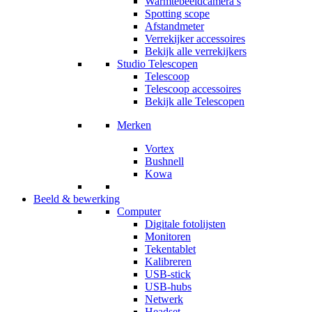
Warmtebeeldcamera’s
Spotting scope
Afstandmeter
Verrekijker accessoires
Bekijk alle verrekijkers
Studio Telescopen
Telescoop
Telescoop accessoires
Bekijk alle Telescopen
Merken
Vortex
Bushnell
Kowa
Beeld & bewerking
Computer
Digitale fotolijsten
Monitoren
Tekentablet
Kalibreren
USB-stick
USB-hubs
Netwerk
Headset