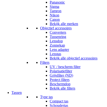
Panasonic
Sigma
Tamron
Nikon
Canon
Bekijk alle merken
Objectief accessoires
Converters
Tussenring
Lensdop
Zonnekap
Lens adapter
Lenstas
Bekijk alle objectief accessoires
Filters
UV / bescherm filter
Polarisatiefilter
Grijsfilter (ND)
Protect filters
Beschermdop
Bekijk alle filters
Tassen
Type tas
Compact tas
Schoudertas