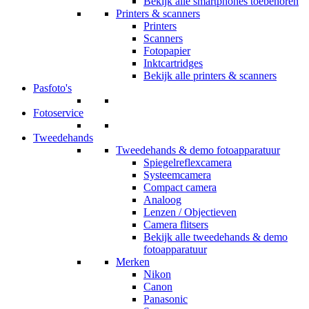
Bekijk alle smartphones toebehoren
Printers & scanners
Printers
Scanners
Fotopapier
Inktcartridges
Bekijk alle printers & scanners
Pasfoto's
Fotoservice
Tweedehands
Tweedehands & demo fotoapparatuur
Spiegelreflexcamera
Systeemcamera
Compact camera
Analoog
Lenzen / Objectieven
Camera flitsers
Bekijk alle tweedehands & demo
fotoapparatuur
Merken
Nikon
Canon
Panasonic