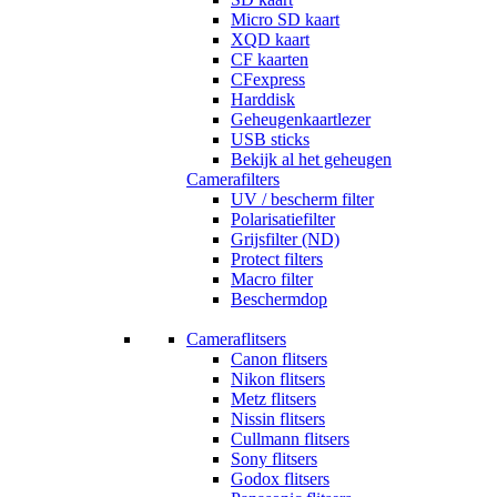
Micro SD kaart
XQD kaart
CF kaarten
CFexpress
Harddisk
Geheugenkaartlezer
USB sticks
Bekijk al het geheugen
Camerafilters
UV / bescherm filter
Polarisatiefilter
Grijsfilter (ND)
Protect filters
Macro filter
Beschermdop
Cameraflitsers
Canon flitsers
Nikon flitsers
Metz flitsers
Nissin flitsers
Cullmann flitsers
Sony flitsers
Godox flitsers