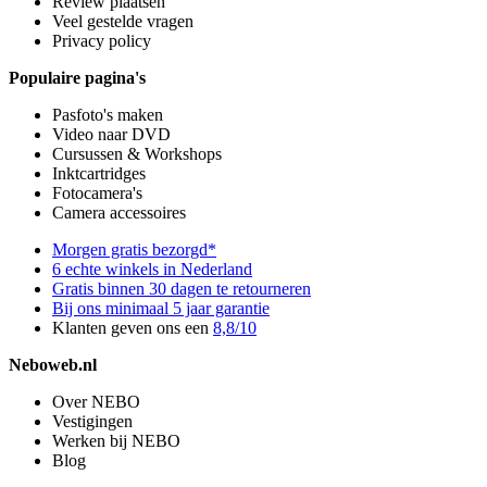
Review plaatsen
Veel gestelde vragen
Privacy policy
Populaire pagina's
Pasfoto's maken
Video naar DVD
Cursussen & Workshops
Inktcartridges
Fotocamera's
Camera accessoires
Morgen gratis bezorgd*
6 echte winkels in Nederland
Gratis binnen 30 dagen te retourneren
Bij ons minimaal 5 jaar garantie
Klanten geven ons een
8,8/10
Neboweb.nl
Over NEBO
Vestigingen
Werken bij NEBO
Blog