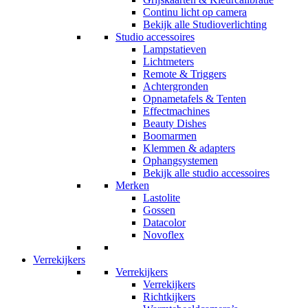
Continu licht op camera
Bekijk alle Studioverlichting
Studio accessoires
Lampstatieven
Lichtmeters
Remote & Triggers
Achtergronden
Opnametafels & Tenten
Effectmachines
Beauty Dishes
Boomarmen
Klemmen & adapters
Ophangsystemen
Bekijk alle studio accessoires
Merken
Lastolite
Gossen
Datacolor
Novoflex
Verrekijkers
Verrekijkers
Verrekijkers
Richtkijkers