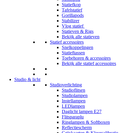
Statiefkop
Tafelstatief
Gorillapods
Stabilizer
Vlog statief
Statieven & Rigs
Bekijk alle statieven
Statief accessoires
Snelkoppelingen
Statieftassen
Toebehoren & accessoires
Bekijk alle statief accessoires
Studio & licht
Studioverlichting
Studioflitsen
Studiolampen
Instellampen
LEDlampen
Daglicht lampen E27
Flitsparaplu
Ringlampen & Softboxen
Reflectiescherm
Grijskaarten & Kleurcalibratie