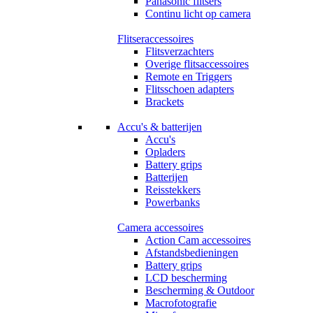
Panasonic flitsers
Continu licht op camera
Flitseraccessoires
Flitsverzachters
Overige flitsaccessoires
Remote en Triggers
Flitsschoen adapters
Brackets
Accu's & batterijen
Accu's
Opladers
Battery grips
Batterijen
Reisstekkers
Powerbanks
Camera accessoires
Action Cam accessoires
Afstandsbedieningen
Battery grips
LCD bescherming
Bescherming & Outdoor
Macrofotografie