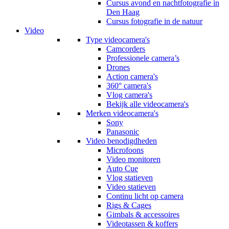
Cursus avond en nachtfotografie in
Den Haag
Cursus fotografie in de natuur
Video
Type videocamera's
Camcorders
Professionele camera’s
Drones
Action camera's
360° camera's
Vlog camera's
Bekijk alle videocamera's
Merken videocamera's
Sony
Panasonic
Video benodigdheden
Microfoons
Video monitoren
Auto Cue
Vlog statieven
Video statieven
Continu licht op camera
Rigs & Cages
Gimbals & accessoires
Videotassen & koffers