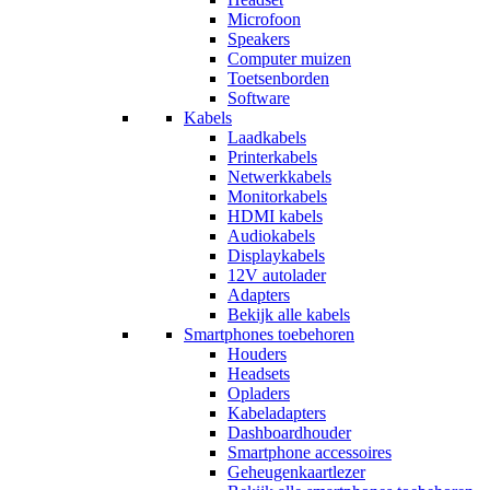
Microfoon
Speakers
Computer muizen
Toetsenborden
Software
Kabels
Laadkabels
Printerkabels
Netwerkkabels
Monitorkabels
HDMI kabels
Audiokabels
Displaykabels
12V autolader
Adapters
Bekijk alle kabels
Smartphones toebehoren
Houders
Headsets
Opladers
Kabeladapters
Dashboardhouder
Smartphone accessoires
Geheugenkaartlezer