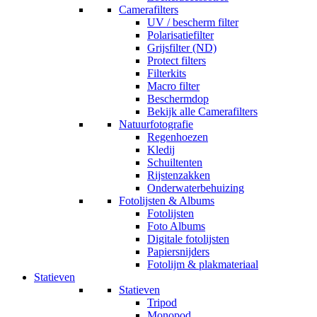
Camerafilters
UV / bescherm filter
Polarisatiefilter
Grijsfilter (ND)
Protect filters
Filterkits
Macro filter
Beschermdop
Bekijk alle Camerafilters
Natuurfotografie
Regenhoezen
Kledij
Schuiltenten
Rijstenzakken
Onderwaterbehuizing
Fotolijsten & Albums
Fotolijsten
Foto Albums
Digitale fotolijsten
Papiersnijders
Fotolijm & plakmateriaal
Statieven
Statieven
Tripod
Monopod