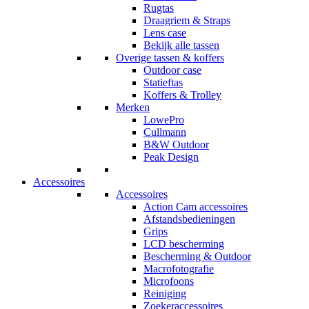
Rugtas
Draagriem & Straps
Lens case
Bekijk alle tassen
Overige tassen & koffers
Outdoor case
Statieftas
Koffers & Trolley
Merken
LowePro
Cullmann
B&W Outdoor
Peak Design
Accessoires
Accessoires
Action Cam accessoires
Afstandsbedieningen
Grips
LCD bescherming
Bescherming & Outdoor
Macrofotografie
Microfoons
Reiniging
Zoekeraccessoires