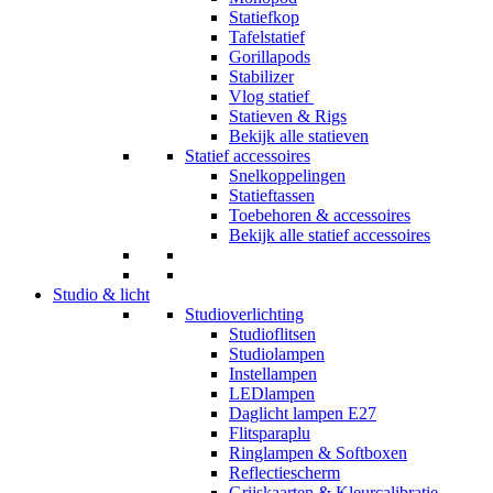
Statiefkop
Tafelstatief
Gorillapods
Stabilizer
Vlog statief
Statieven & Rigs
Bekijk alle statieven
Statief accessoires
Snelkoppelingen
Statieftassen
Toebehoren & accessoires
Bekijk alle statief accessoires
Studio & licht
Studioverlichting
Studioflitsen
Studiolampen
Instellampen
LEDlampen
Daglicht lampen E27
Flitsparaplu
Ringlampen & Softboxen
Reflectiescherm
Grijskaarten & Kleurcalibratie