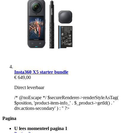
Insta360 X5 starter bundle
€ 649,00
Direct leverbaar
/* @noEscape */ $secureRenderer->renderStyleAsTag(
$position, 'product-item-info_' . $_product->getId() . '
div.actions-secondary' ) : '' ?>
Pagina
U lees momenteel pagina
1