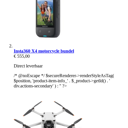
Insta360 X4 motorcycle bundel
€ 555,00
Direct leverbaar
/* @noEscape */ $secureRenderer->renderStyleAsTag(
$position, 'product-item-info_' . $_product->getId() . '
div.actions-secondary' ) : '' ?>