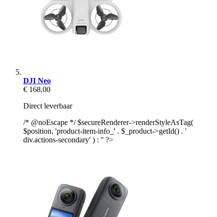
DJI Neo
€ 168,00
Direct leverbaar
/* @noEscape */ $secureRenderer->renderStyleAsTag(
$position, 'product-item-info_' . $_product->getId() . '
div.actions-secondary' ) : '' ?>