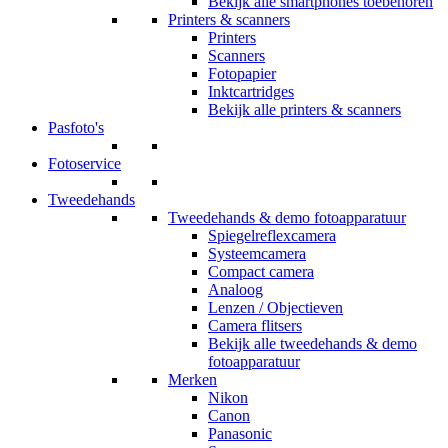
Bekijk alle smartphones toebehoren
Printers & scanners
Printers
Scanners
Fotopapier
Inktcartridges
Bekijk alle printers & scanners
Pasfoto's
Fotoservice
Tweedehands
Tweedehands & demo fotoapparatuur
Spiegelreflexcamera
Systeemcamera
Compact camera
Analoog
Lenzen / Objectieven
Camera flitsers
Bekijk alle tweedehands & demo
fotoapparatuur
Merken
Nikon
Canon
Panasonic