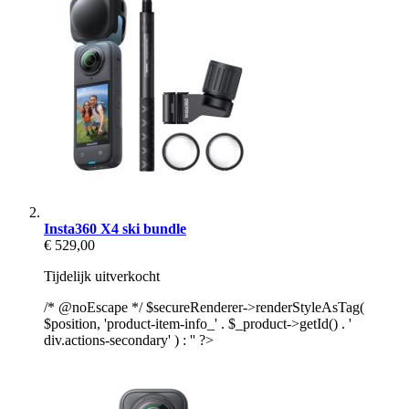
Insta360 X4 ski bundle
€ 529,00
Tijdelijk uitverkocht
/* @noEscape */ $secureRenderer->renderStyleAsTag(
$position, 'product-item-info_' . $_product->getId() . '
div.actions-secondary' ) : '' ?>