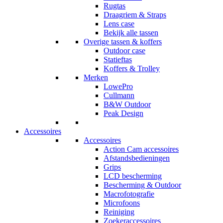
Rugtas
Draagriem & Straps
Lens case
Bekijk alle tassen
Overige tassen & koffers
Outdoor case
Statieftas
Koffers & Trolley
Merken
LowePro
Cullmann
B&W Outdoor
Peak Design
Accessoires
Accessoires
Action Cam accessoires
Afstandsbedieningen
Grips
LCD bescherming
Bescherming & Outdoor
Macrofotografie
Microfoons
Reiniging
Zoekeraccessoires