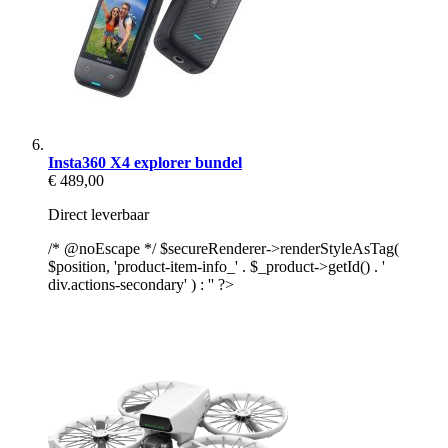
Insta360 X4 explorer bundel
€ 489,00
Direct leverbaar
/* @noEscape */ $secureRenderer->renderStyleAsTag(
$position, 'product-item-info_' . $_product->getId() . '
div.actions-secondary' ) : '' ?>