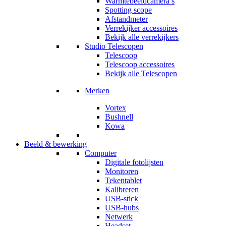
Warmtebeeldcamera’s
Spotting scope
Afstandmeter
Verrekijker accessoires
Bekijk alle verrekijkers
Studio Telescopen
Telescoop
Telescoop accessoires
Bekijk alle Telescopen
Merken
Vortex
Bushnell
Kowa
Beeld & bewerking
Computer
Digitale fotolijsten
Monitoren
Tekentablet
Kalibreren
USB-stick
USB-hubs
Netwerk
Headset