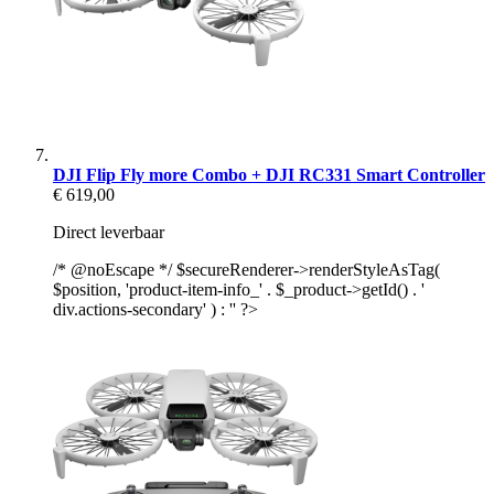
DJI Flip Fly more Combo + DJI RC331 Smart Controller
€ 619,00
Direct leverbaar
/* @noEscape */ $secureRenderer->renderStyleAsTag(
$position, 'product-item-info_' . $_product->getId() . '
div.actions-secondary' ) : '' ?>