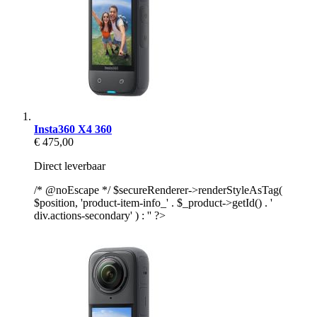
Insta360 X4 360
€ 475,00
Direct leverbaar
/* @noEscape */ $secureRenderer->renderStyleAsTag(
$position, 'product-item-info_' . $_product->getId() . '
div.actions-secondary' ) : '' ?>