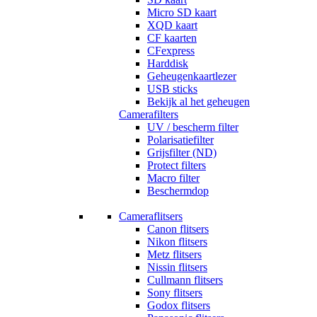
Micro SD kaart
XQD kaart
CF kaarten
CFexpress
Harddisk
Geheugenkaartlezer
USB sticks
Bekijk al het geheugen
Camerafilters
UV / bescherm filter
Polarisatiefilter
Grijsfilter (ND)
Protect filters
Macro filter
Beschermdop
Cameraflitsers
Canon flitsers
Nikon flitsers
Metz flitsers
Nissin flitsers
Cullmann flitsers
Sony flitsers
Godox flitsers