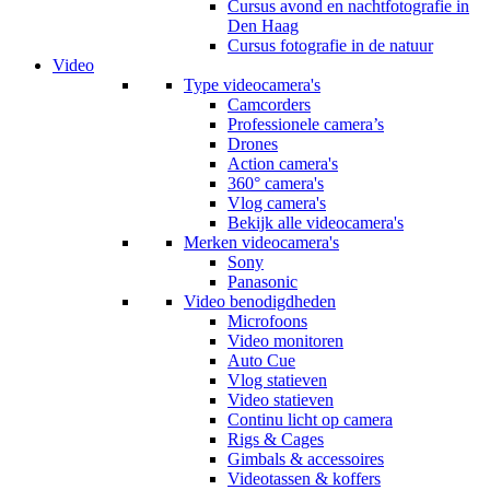
Cursus avond en nachtfotografie in
Den Haag
Cursus fotografie in de natuur
Video
Type videocamera's
Camcorders
Professionele camera’s
Drones
Action camera's
360° camera's
Vlog camera's
Bekijk alle videocamera's
Merken videocamera's
Sony
Panasonic
Video benodigdheden
Microfoons
Video monitoren
Auto Cue
Vlog statieven
Video statieven
Continu licht op camera
Rigs & Cages
Gimbals & accessoires
Videotassen & koffers