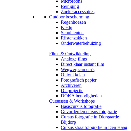
Microfoons
Reiniging
Zoekeraccessoires
Outdoor bescherming
Regenhoezen
Kledij
Schuiltenten
Rijstenzakken
Onderwaterbehuizing
Films & Ontwikkeling
Analoge films
Direct klaar instant film
Wegwerpcamera's
Ontwikkelen
Fotografisch papier
Archiveren
Diaprojectie
DOKA benodigheden
Cursussen & Workshops
Basiscursus fotografie
Gevorderden cursus fotografie
Cursus fotografie in Diergaarde
Blijdorp
Cursus straatfotografie in Den Haag