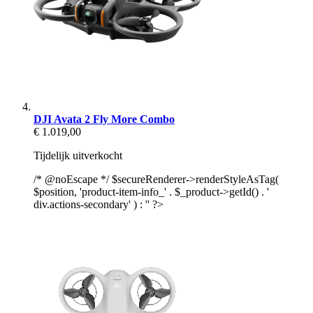
DJI Avata 2 Fly More Combo
€ 1.019,00
Tijdelijk uitverkocht
/* @noEscape */ $secureRenderer->renderStyleAsTag(
$position, 'product-item-info_' . $_product->getId() . '
div.actions-secondary' ) : '' ?>