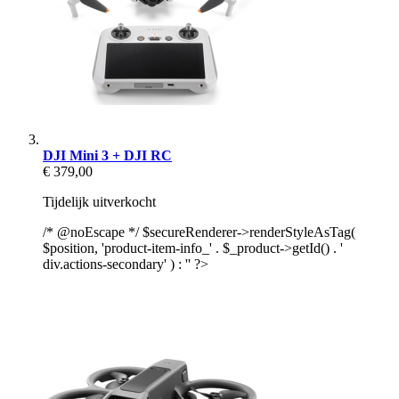
DJI Mini 3 + DJI RC
€ 379,00
Tijdelijk uitverkocht
/* @noEscape */ $secureRenderer->renderStyleAsTag(
$position, 'product-item-info_' . $_product->getId() . '
div.actions-secondary' ) : '' ?>