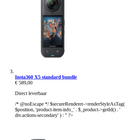
Insta360 X5 standard bundle
€ 589,00
Direct leverbaar
/* @noEscape */ $secureRenderer->renderStyleAsTag(
$position, 'product-item-info_' . $_product->getId() . '
div.actions-secondary' ) : '' ?>