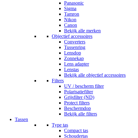
Panasonic
Sigma
Tamron
Nikon
Canon
Bekijk alle merken
Objectief accessoires
Converters
Tussenring
Lensdop
Zonnekap
Lens adapter
Lenstas
Bekijk alle objectief accessoires
Filters
UV / bescherm filter
Polarisatiefilter
Grijsfilter (ND)
Protect filters
Beschermdop
Bekijk alle filters
Tassen
Type tas
Compact tas
Schoudertas