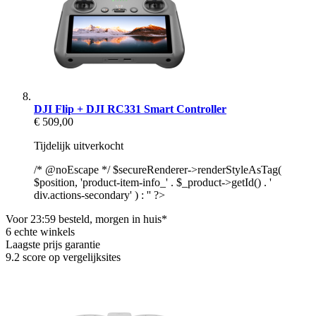
DJI Flip + DJI RC331 Smart Controller
€ 509,00
Tijdelijk uitverkocht
/* @noEscape */ $secureRenderer->renderStyleAsTag(
$position, 'product-item-info_' . $_product->getId() . '
div.actions-secondary' ) : '' ?>
Voor 23:59 besteld, morgen in huis*
6 echte winkels
Laagste prijs garantie
9.2 score op vergelijksites