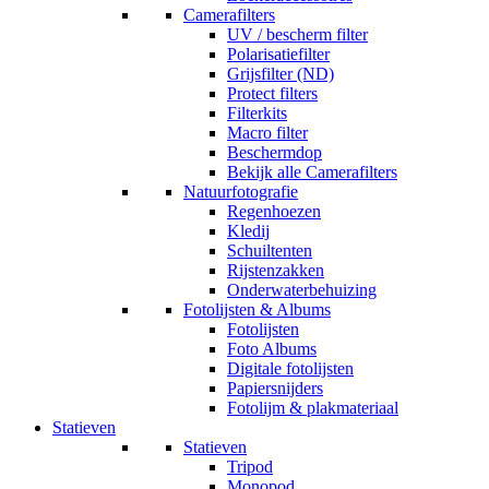
Camerafilters
UV / bescherm filter
Polarisatiefilter
Grijsfilter (ND)
Protect filters
Filterkits
Macro filter
Beschermdop
Bekijk alle Camerafilters
Natuurfotografie
Regenhoezen
Kledij
Schuiltenten
Rijstenzakken
Onderwaterbehuizing
Fotolijsten & Albums
Fotolijsten
Foto Albums
Digitale fotolijsten
Papiersnijders
Fotolijm & plakmateriaal
Statieven
Statieven
Tripod
Monopod