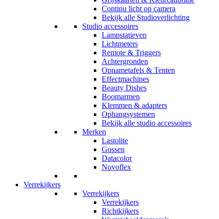
Continu licht op camera
Bekijk alle Studioverlichting
Studio accessoires
Lampstatieven
Lichtmeters
Remote & Triggers
Achtergronden
Opnametafels & Tenten
Effectmachines
Beauty Dishes
Boomarmen
Klemmen & adapters
Ophangsystemen
Bekijk alle studio accessoires
Merken
Lastolite
Gossen
Datacolor
Novoflex
Verrekijkers
Verrekijkers
Verrekijkers
Richtkijkers