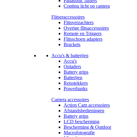
Panasonic flitsers
Continu licht op camera
Flitseraccessoires
Flitsverzachters
Overige flitsaccessoires
Remote en Triggers
Flitsschoen adapters
Brackets
Accu's & batterijen
Accu's
Opladers
Battery grips
Batterijen
Reisstekkers
Powerbanks
Camera accessoires
Action Cam accessoires
Afstandsbedieningen
Battery grips
LCD bescherming
Bescherming & Outdoor
Macrofotografie