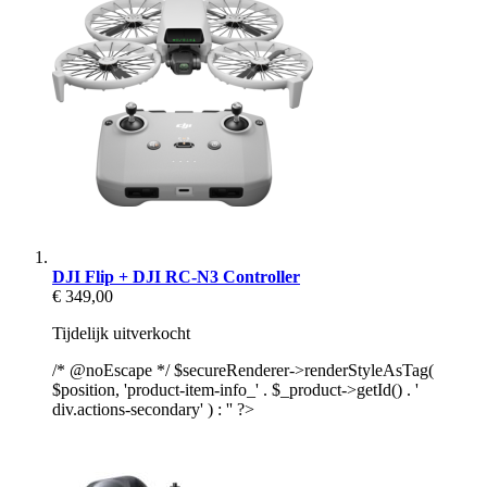
DJI Flip + DJI RC-N3 Controller
€ 349,00
Tijdelijk uitverkocht
/* @noEscape */ $secureRenderer->renderStyleAsTag(
$position, 'product-item-info_' . $_product->getId() . '
div.actions-secondary' ) : '' ?>