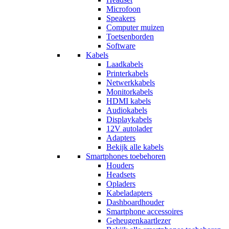
Microfoon
Speakers
Computer muizen
Toetsenborden
Software
Kabels
Laadkabels
Printerkabels
Netwerkkabels
Monitorkabels
HDMI kabels
Audiokabels
Displaykabels
12V autolader
Adapters
Bekijk alle kabels
Smartphones toebehoren
Houders
Headsets
Opladers
Kabeladapters
Dashboardhouder
Smartphone accessoires
Geheugenkaartlezer