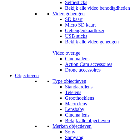
Selfiesticks
Bekijk alle video benodigdheden
Video geheugen
SD kaart
Micro SD kaart
Geheugenkaartlezer
USB sticks
Bekijk alle video geheugen
Video overige
Cinema lens
Action Cam accessoires
Drone accessoires
Objectieven
Type objectieven
Standaardlens
Telelens
Groothoeklens
Macro lens
Lensbaby
Cinema lens
Bekijk alle objectieven
Merken objectieven
Sony
Samyang