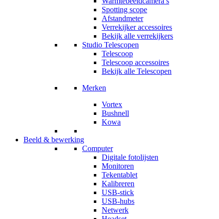
Warmtebeeldcamera’s
Spotting scope
Afstandmeter
Verrekijker accessoires
Bekijk alle verrekijkers
Studio Telescopen
Telescoop
Telescoop accessoires
Bekijk alle Telescopen
Merken
Vortex
Bushnell
Kowa
Beeld & bewerking
Computer
Digitale fotolijsten
Monitoren
Tekentablet
Kalibreren
USB-stick
USB-hubs
Netwerk
Headset