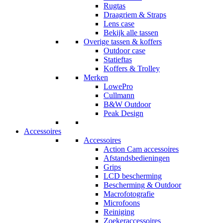
Rugtas
Draagriem & Straps
Lens case
Bekijk alle tassen
Overige tassen & koffers
Outdoor case
Statieftas
Koffers & Trolley
Merken
LowePro
Cullmann
B&W Outdoor
Peak Design
Accessoires
Accessoires
Action Cam accessoires
Afstandsbedieningen
Grips
LCD bescherming
Bescherming & Outdoor
Macrofotografie
Microfoons
Reiniging
Zoekeraccessoires