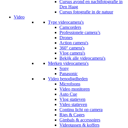
Cursus avond en nachtfotografie in
Den Haag
Cursus fotografie in de natuur
Video
Type videocamera's
Camcorders
Professionele camera’s
Drones
Action camera's
360° camera's
Vlog camera's
Bekijk alle videocamera's
Merken videocamera's
Sony
Panasonic
Video benodigdheden
Microfoons
Video monitoren
Auto Cue
Vlog statieven
Video statieven
Continu licht op camera
Rigs & Cages
Gimbals & accessoires
Videotassen & koffers