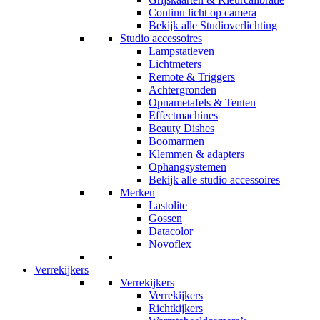
Continu licht op camera
Bekijk alle Studioverlichting
Studio accessoires
Lampstatieven
Lichtmeters
Remote & Triggers
Achtergronden
Opnametafels & Tenten
Effectmachines
Beauty Dishes
Boomarmen
Klemmen & adapters
Ophangsystemen
Bekijk alle studio accessoires
Merken
Lastolite
Gossen
Datacolor
Novoflex
Verrekijkers
Verrekijkers
Verrekijkers
Richtkijkers