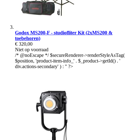
Godox MS200-F - studiofliter Kit (2xMS200 &
toebehoren)
€ 320,00
Niet op voorraad
/* @noEscape */ $secureRenderer->renderStyleAsTag(
$position, 'product-item-info_' . $_product->getId() . '
div.actions-secondary' ) : '' ?>