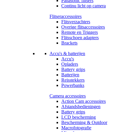
Panasonic flitsers
Continu licht op camera
Flitseraccessoires
Flitsverzachters
Overige flitsaccessoires
Remote en Triggers
Flitsschoen adapters
Brackets
Accu's & batterijen
Accu's
Opladers
Battery grips
Batterijen
Reisstekkers
Powerbanks
Camera accessoires
Action Cam accessoires
Afstandsbedieningen
Battery grips
LCD bescherming
Bescherming & Outdoor
Macrofotografie