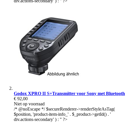
div.actions-secondary' ) : '' ?>
Godox XPRO II S+Transmitter voor Sony met Bluetooth
€ 92,00
Niet op voorraad
/* @noEscape */ $secureRenderer->renderStyleAsTag(
$position, 'product-item-info_' . $_product->getId() . '
div.actions-secondary' ) : '' ?>