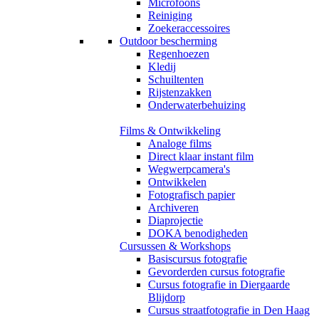
Microfoons
Reiniging
Zoekeraccessoires
Outdoor bescherming
Regenhoezen
Kledij
Schuiltenten
Rijstenzakken
Onderwaterbehuizing
Films & Ontwikkeling
Analoge films
Direct klaar instant film
Wegwerpcamera's
Ontwikkelen
Fotografisch papier
Archiveren
Diaprojectie
DOKA benodigheden
Cursussen & Workshops
Basiscursus fotografie
Gevorderden cursus fotografie
Cursus fotografie in Diergaarde
Blijdorp
Cursus straatfotografie in Den Haag