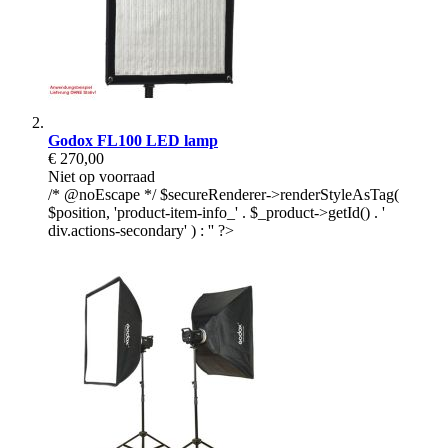
Godox FL100 LED lamp
€ 270,00
Niet op voorraad
/* @noEscape */ $secureRenderer->renderStyleAsTag(
$position, 'product-item-info_' . $_product->getId() . '
div.actions-secondary' ) : '' ?>