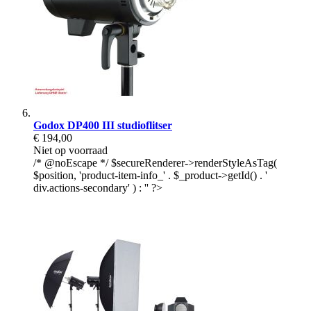
Godox DP400 III studioflitser
€ 194,00
Niet op voorraad
/* @noEscape */ $secureRenderer->renderStyleAsTag(
$position, 'product-item-info_' . $_product->getId() . '
div.actions-secondary' ) : '' ?>