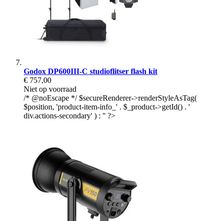
Godox DP600III-C studioflitser flash kit
€ 757,00
Niet op voorraad
/* @noEscape */ $secureRenderer->renderStyleAsTag(
$position, 'product-item-info_' . $_product->getId() . '
div.actions-secondary' ) : '' ?>