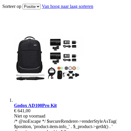
Sorteer op
Van hoog naar laag sorteren
Godox AD100Pro Kit
€ 641,00
Niet op voorraad
/* @noEscape */ $secureRenderer->renderStyleAsTag(
$position, 'product-item-info_' . $_product->getId() . '