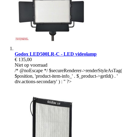
Godox LED500LR-C - LED videolamp
€ 135,00
Niet op voorraad
/* @noEscape */ $secureRenderer->renderStyleAsTag(
$position, 'product-item-info_' . $_product->getId() . '
div.actions-secondary' ) : '' ?>