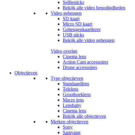
Selfiesticks
Bekijk alle video benodigdheden
Video geheugen
SD kaart
Micro SD kaart
Geheugenkaartlezer
USB sticks
Bekijk alle video geheugen
Video overige
Cinema lens
Action Cam accessoires
Drone accessoires
Objectieven
Type objectieven
Standaardlens
Telelens
Groothoeklens
Macro lens
Lensbaby
Cinema lens
Bekijk alle objectieven
Merken objectieven
Sony
Samyang