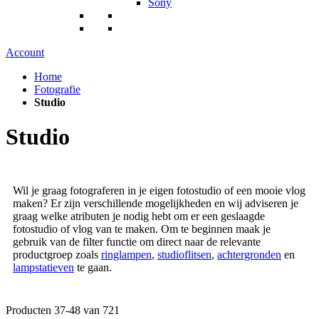
Sony
Account
Home
Fotografie
Studio
Studio
Wil je graag fotograferen in je eigen fotostudio of een mooie vlog
maken? Er zijn verschillende mogelijkheden en wij adviseren je
graag welke atributen je nodig hebt om er een geslaagde
fotostudio of vlog van te maken. Om te beginnen maak je
gebruik van de filter functie om direct naar de relevante
productgroep zoals
ringlampen
,
studioflitsen
,
achtergronden
en
lampstatieven
te gaan.
Producten
37
-
48
van
721