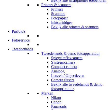
Bekijk alle smartphones toebehoren
Printers & scanners
Printers
Scanners
Fotopapier
Inktcartridges
Bekijk alle printers & scanners
Pasfoto's
Fotoservice
Tweedehands
Tweedehands & demo fotoapparatuur
Spiegelreflexcamera
Systeemcamera
Compact camera
Analoog
Lenzen / Objectieven
Camera flitsers
Bekijk alle tweedehands & demo
fotoapparatuur
Merken
Nikon
Canon
Panasonic