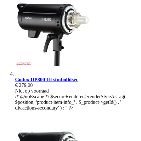
Godox DP800 III studioflitser
€ 279,00
Niet op voorraad
/* @noEscape */ $secureRenderer->renderStyleAsTag(
$position, 'product-item-info_' . $_product->getId() . '
div.actions-secondary' ) : '' ?>