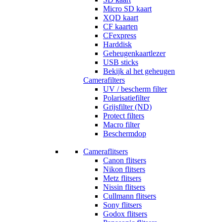
Micro SD kaart
XQD kaart
CF kaarten
CFexpress
Harddisk
Geheugenkaartlezer
USB sticks
Bekijk al het geheugen
Camerafilters
UV / bescherm filter
Polarisatiefilter
Grijsfilter (ND)
Protect filters
Macro filter
Beschermdop
Cameraflitsers
Canon flitsers
Nikon flitsers
Metz flitsers
Nissin flitsers
Cullmann flitsers
Sony flitsers
Godox flitsers