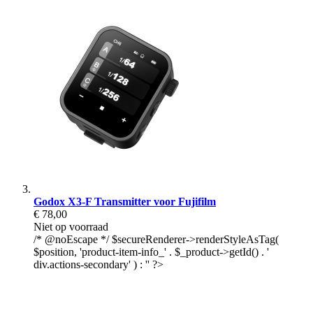
Godox X3-F Transmitter voor Fujifilm
€ 78,00
Niet op voorraad
/* @noEscape */ $secureRenderer->renderStyleAsTag(
$position, 'product-item-info_' . $_product->getId() . '
div.actions-secondary' ) : '' ?>