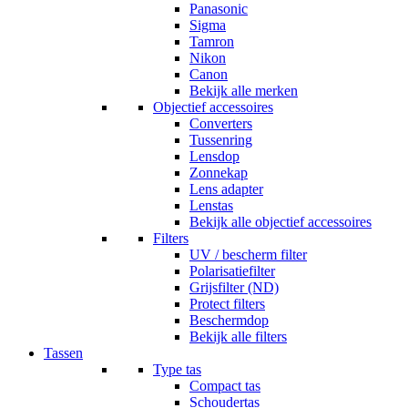
Panasonic
Sigma
Tamron
Nikon
Canon
Bekijk alle merken
Objectief accessoires
Converters
Tussenring
Lensdop
Zonnekap
Lens adapter
Lenstas
Bekijk alle objectief accessoires
Filters
UV / bescherm filter
Polarisatiefilter
Grijsfilter (ND)
Protect filters
Beschermdop
Bekijk alle filters
Tassen
Type tas
Compact tas
Schoudertas