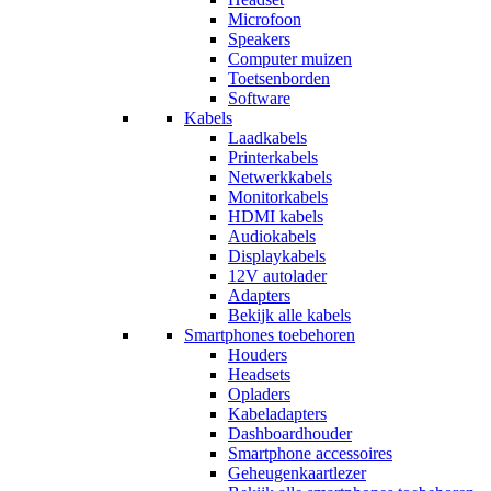
Microfoon
Speakers
Computer muizen
Toetsenborden
Software
Kabels
Laadkabels
Printerkabels
Netwerkkabels
Monitorkabels
HDMI kabels
Audiokabels
Displaykabels
12V autolader
Adapters
Bekijk alle kabels
Smartphones toebehoren
Houders
Headsets
Opladers
Kabeladapters
Dashboardhouder
Smartphone accessoires
Geheugenkaartlezer