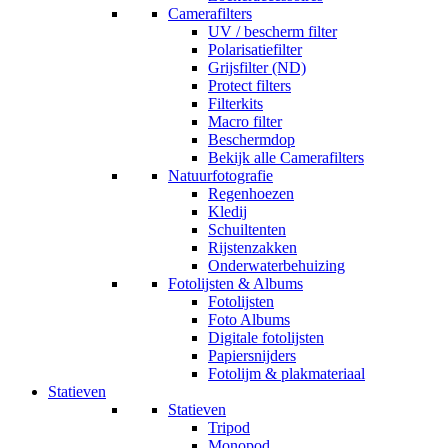
Camerafilters
UV / bescherm filter
Polarisatiefilter
Grijsfilter (ND)
Protect filters
Filterkits
Macro filter
Beschermdop
Bekijk alle Camerafilters
Natuurfotografie
Regenhoezen
Kledij
Schuiltenten
Rijstenzakken
Onderwaterbehuizing
Fotolijsten & Albums
Fotolijsten
Foto Albums
Digitale fotolijsten
Papiersnijders
Fotolijm & plakmateriaal
Statieven
Statieven
Tripod
Monopod