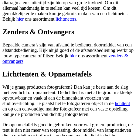
diafragma en sluitertijd zijn hierop van grote invloed. Om dit
allemaal handmatig in te stellen kan veel tijd kosten. Om dit
gemakkelijker te maken kun je gebruik maken van een lichtmeter.
Bekijk
hier
ons assortiment
lichtmeters
.
Zenders & Ontvangers
Bepaalde camera’s zijn van afstand te bedienen doormiddel van een
afstandsbediening. Kijk altijd goed of de afstandsbediening werkt op
jouw type camera of flitser. Bekijk
hier
ons assortiment
zenders &
ontvangers
.
Lichttenten & Opnametafels
Wil je graag producten fotograferen? Dan kan je beste aan de slag
met een licht of opnametent. De lichttent is niet al te groot makkelijk
opvouwbaar en vaak al aan de binnenkant voorzien van
studioverlichting. Je plaatst het te fotograferen object in de
lichttent
en op een eenvoudige manier fotografeer met een vaste opstelling
kan je de producten van dichtbij fotograferen.
De opnametafel is goed te gebruiken voor wat grotere producten, de
tent is dan niet meer van toepassing, door middel van lampstatieven
die je opstelt naast of vast aan de opnametafel licht je het te