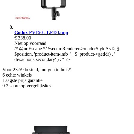
Godox FV150 - LED lamp
€ 338,00
Niet op voorraad
/* @noEscape */ $secureRenderer->renderStyleAsTag(
$position, 'product-item-info_' . $_product->getId() . '
div.actions-secondary' ) : '' ?>
Voor 23:59 besteld, morgen in huis*
6 echte winkels
Laagste prijs garantie
9.2 score op vergelijksites