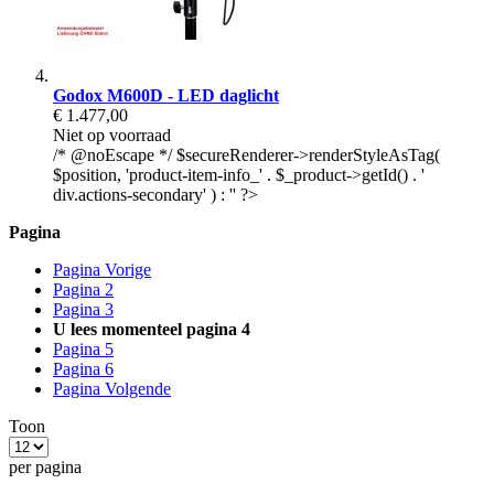
Godox M600D - LED daglicht
€ 1.477,00
Niet op voorraad
/* @noEscape */ $secureRenderer->renderStyleAsTag(
$position, 'product-item-info_' . $_product->getId() . '
div.actions-secondary' ) : '' ?>
Pagina
Pagina
Vorige
Pagina
2
Pagina
3
U lees momenteel pagina
4
Pagina
5
Pagina
6
Pagina
Volgende
Toon
per pagina