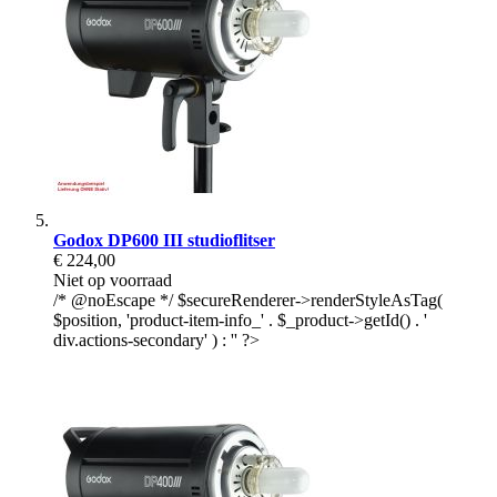
Godox DP600 III studioflitser
€ 224,00
Niet op voorraad
/* @noEscape */ $secureRenderer->renderStyleAsTag(
$position, 'product-item-info_' . $_product->getId() . '
div.actions-secondary' ) : '' ?>