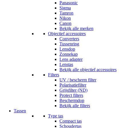
Panasonic
Sigma
Tamron
Nikon
Canon
Bekijk alle merken
Objectief accessoires
Converters
Tussenring
Lensdop
Zonnekap
Lens adapter
Lenstas
Bekijk alle objectief accessoires
Filters
UV / bescherm filter
Polarisatiefilter
Grijsfilter (ND)
Protect filters
Beschermdop
Bekijk alle filters
Tassen
Type tas
Compact tas
Schoudertas