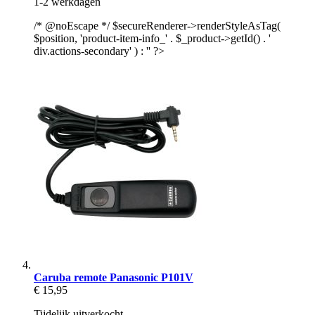
1-2 werkdagen
/* @noEscape */ $secureRenderer->renderStyleAsTag(
$position, 'product-item-info_' . $_product->getId() . '
div.actions-secondary' ) : '' ?>
Caruba remote Panasonic P101V
€ 15,95
Tijdelijk uitverkocht