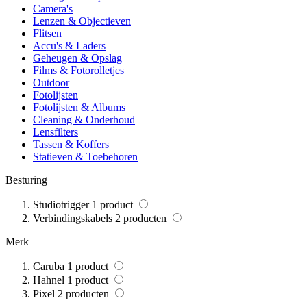
Camera's
Lenzen & Objectieven
Flitsen
Accu's & Laders
Geheugen & Opslag
Films & Fotorolletjes
Outdoor
Fotolijsten
Fotolijsten & Albums
Cleaning & Onderhoud
Lensfilters
Tassen & Koffers
Statieven & Toebehoren
Besturing
Studiotrigger
1
product
Verbindingskabels
2
producten
Merk
Caruba
1
product
Hahnel
1
product
Pixel
2
producten