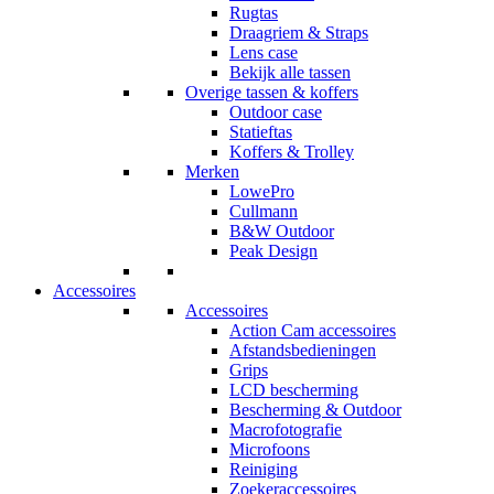
Rugtas
Draagriem & Straps
Lens case
Bekijk alle tassen
Overige tassen & koffers
Outdoor case
Statieftas
Koffers & Trolley
Merken
LowePro
Cullmann
B&W Outdoor
Peak Design
Accessoires
Accessoires
Action Cam accessoires
Afstandsbedieningen
Grips
LCD bescherming
Bescherming & Outdoor
Macrofotografie
Microfoons
Reiniging
Zoekeraccessoires