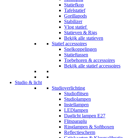
Statiefkop
Tafelstatief
Gorillapods
Stabilizer
Vlog statief
Statieven & Rigs
Bekijk alle statieven
Statief accessoires
Snelkoppelingen
Statieftassen
Toebehoren & accessoires
Bekijk alle statief accessoires
Studio & licht
Studioverlichting
Studioflitsen
Studiolampen
Instellampen
LEDlampen
Daglicht lampen E27
Flitsparaplu
Ringlampen & Softboxen
Reflectiescherm
Grijskaarten & Kleurcalibratie