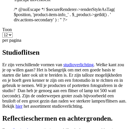
/* @noEscape */ $secureRenderer->renderStyleAsTag(
$position, 'product-item-info_' . $_product->getId() . '
div.actions-secondary' ) : '' ?>
Toon
per pagina
Studioflitsen
Er zijn verschillende vormen van
studioverlichting
. Welke kant zou
je op willen gaan? Het is belangrijk om met een goede basis te
starten die later ook uit te breiden is. Er zijn talloze mogelijkheden
en je hoeft geen kenner te zijn om een fotostudio in te richten en in
gebruik te nemen. Wil je producten of portretten fotograferen in de
studio? Dan heb je genoeg aan een flitser of lamp tot 500 watt
(seconde). Zijn de onderwerpen groter zoals bijvoorbeeld een
bruiloft of een groot gezin dan raden we sterkere lampen/flitsers aan.
Bekijk
hier
het assortiment studioverlichting.
Reflectieschermen en achtergronden.