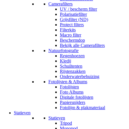
Camerafilters
UV / bescherm filter
Polarisatiefilter
Grijsfilter (ND)
Protect filters
Filterkits
Macro filter
Beschermdop
Bekijk alle Camerafilters
Natuurfotografie
Regenhoezen
Kledij
Schuiltenten
Rijstenzakken
Onderwaterbehuizing
Fotolijsten & Albums
Fotolijsten
Foto Albums
Digitale fotolijsten
Papiersnijders
Fotolijm & plakmateriaal
Statieven
Statieven
Tripod
Monopod