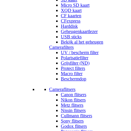
Micro SD kaart
XQD kaart
CF kaarten
CFexpress
Harddisk
Geheugenkaartlezer
USB sticks
Bekijk al het geheugen
Camerafilters
UV / bescherm filter
Polarisatiefilter
Grijsfilter (ND)
Protect filters
Macro filter
Beschermdop
Cameraflitsers
Canon flitsers
Nikon flitsers
Metz flitsers
Nissin flitsers
Cullmann flitsers
Sony flitsers
Godox flitsers