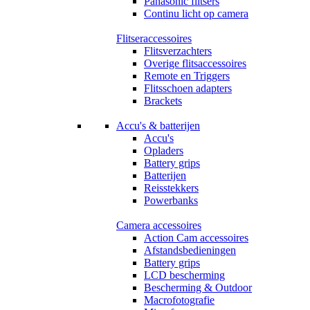
Panasonic flitsers
Continu licht op camera
Flitseraccessoires
Flitsverzachters
Overige flitsaccessoires
Remote en Triggers
Flitsschoen adapters
Brackets
Accu's & batterijen
Accu's
Opladers
Battery grips
Batterijen
Reisstekkers
Powerbanks
Camera accessoires
Action Cam accessoires
Afstandsbedieningen
Battery grips
LCD bescherming
Bescherming & Outdoor
Macrofotografie