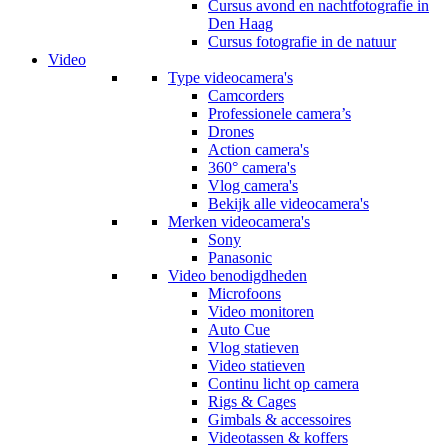
Cursus avond en nachtfotografie in
Den Haag
Cursus fotografie in de natuur
Video
Type videocamera's
Camcorders
Professionele camera’s
Drones
Action camera's
360° camera's
Vlog camera's
Bekijk alle videocamera's
Merken videocamera's
Sony
Panasonic
Video benodigdheden
Microfoons
Video monitoren
Auto Cue
Vlog statieven
Video statieven
Continu licht op camera
Rigs & Cages
Gimbals & accessoires
Videotassen & koffers