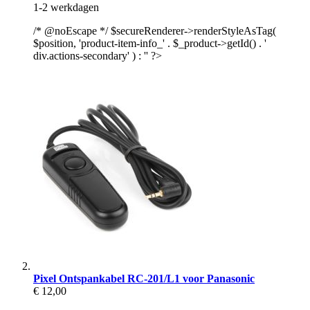
1-2 werkdagen
/* @noEscape */ $secureRenderer->renderStyleAsTag(
$position, 'product-item-info_' . $_product->getId() . '
div.actions-secondary' ) : '' ?>
Pixel Ontspankabel RC-201/L1 voor Panasonic
€ 12,00