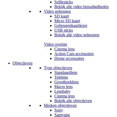
Selfiesticks
Bekijk alle video benodigdheden
Video geheugen
SD kaart
Micro SD kaart
Geheugenkaartlezer
USB sticks
Bekijk alle video geheugen
Video overige
Cinema lens
Action Cam accessoires
Drone accessoires
Objectieven
Type objectieven
Standaardlens
Telelens
Groothoeklens
Macro lens
Lensbaby
Cinema lens
Bekijk alle objectieven
Merken objectieven
Sony
Samyang