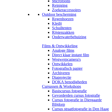
Microfoons
Reiniging
Zoekeraccessoires
Outdoor bescherming
Regenhoezen
Kledij
Schuiltenten
Rijstenzakken
Onderwaterbehuizing
Films & Ontwikkeling
Analoge films
Direct klaar instant film
Wegwerpcamera's
Ontwikkelen
Fotografisch papier
Archiveren
Diaprojectie
DOKA benodigheden
Cursussen & Workshops
Basiscursus fotografie
Gevorderden cursus fotografie
Cursus fotografie in Diergaarde
Blijdorp
Cursus straatfotografie in Den Haag