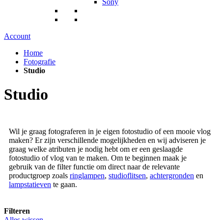
Sony
Account
Home
Fotografie
Studio
Studio
Wil je graag fotograferen in je eigen fotostudio of een mooie vlog
maken? Er zijn verschillende mogelijkheden en wij adviseren je
graag welke atributen je nodig hebt om er een geslaagde
fotostudio of vlog van te maken. Om te beginnen maak je
gebruik van de filter functie om direct naar de relevante
productgroep zoals
ringlampen
,
studioflitsen
,
achtergronden
en
lampstatieven
te gaan.
Filteren
Alles wissen