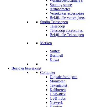
Warmtebeeldcamera’s
Spotting scope
Afstandmeter
Verrekijker accessoires
Bekijk alle verrekijkers
Studio Telescopen
Telescoop
Telescoop accessoires
Bekijk alle Telescopen
Merken
Vortex
Bushnell
Kowa
Beeld & bewerking
Computer
Digitale fotolijsten
Monitoren
Tekentablet
Kalibreren
USB-stick
USB-hubs
Netwerk
Headset