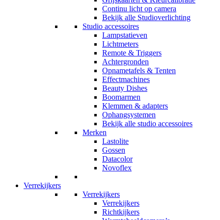
Continu licht op camera
Bekijk alle Studioverlichting
Studio accessoires
Lampstatieven
Lichtmeters
Remote & Triggers
Achtergronden
Opnametafels & Tenten
Effectmachines
Beauty Dishes
Boomarmen
Klemmen & adapters
Ophangsystemen
Bekijk alle studio accessoires
Merken
Lastolite
Gossen
Datacolor
Novoflex
Verrekijkers
Verrekijkers
Verrekijkers
Richtkijkers