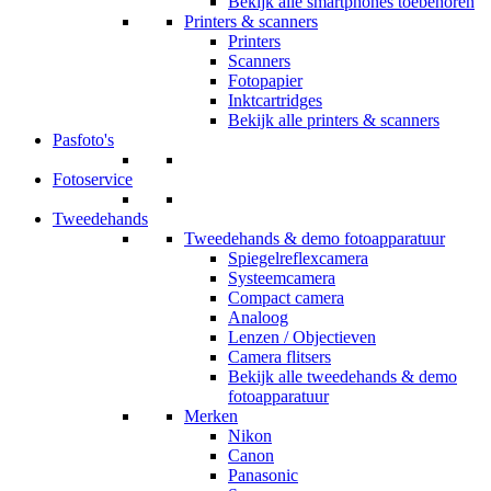
Bekijk alle smartphones toebehoren
Printers & scanners
Printers
Scanners
Fotopapier
Inktcartridges
Bekijk alle printers & scanners
Pasfoto's
Fotoservice
Tweedehands
Tweedehands & demo fotoapparatuur
Spiegelreflexcamera
Systeemcamera
Compact camera
Analoog
Lenzen / Objectieven
Camera flitsers
Bekijk alle tweedehands & demo
fotoapparatuur
Merken
Nikon
Canon
Panasonic