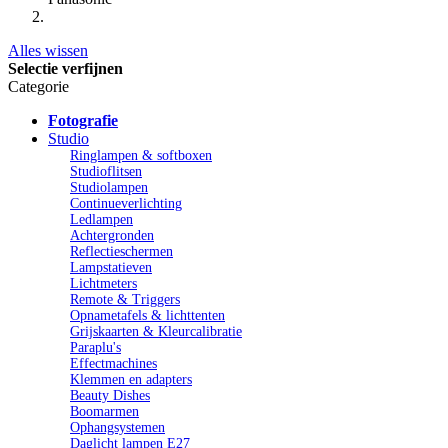
Alles wissen
Selectie verfijnen
Categorie
Fotografie
Studio
Ringlampen & softboxen
Studioflitsen
Studiolampen
Continueverlichting
Ledlampen
Achtergronden
Reflectieschermen
Lampstatieven
Lichtmeters
Remote & Triggers
Opnametafels & lichttenten
Grijskaarten & Kleurcalibratie
Paraplu's
Effectmachines
Klemmen en adapters
Beauty Dishes
Boomarmen
Ophangsystemen
Daglicht lampen E27