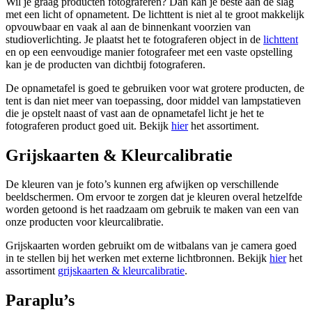
Wil je graag producten fotograferen? Dan kan je beste aan de slag
met een licht of opnametent. De lichttent is niet al te groot makkelijk
opvouwbaar en vaak al aan de binnenkant voorzien van
studioverlichting. Je plaatst het te fotograferen object in de
lichttent
en op een eenvoudige manier fotografeer met een vaste opstelling
kan je de producten van dichtbij fotograferen.
De opnametafel is goed te gebruiken voor wat grotere producten, de
tent is dan niet meer van toepassing, door middel van lampstatieven
die je opstelt naast of vast aan de opnametafel licht je het te
fotograferen product goed uit. Bekijk
hier
het assortiment.
Grijskaarten & Kleurcalibratie
De kleuren van je foto’s kunnen erg afwijken op verschillende
beeldschermen. Om ervoor te zorgen dat je kleuren overal hetzelfde
worden getoond is het raadzaam om gebruik te maken van een van
onze producten voor kleurcalibratie.
Grijskaarten worden gebruikt om de witbalans van je camera goed
in te stellen bij het werken met externe lichtbronnen. Bekijk
hier
het
assortiment
grijskaarten & kleurcalibratie
.
Paraplu’s