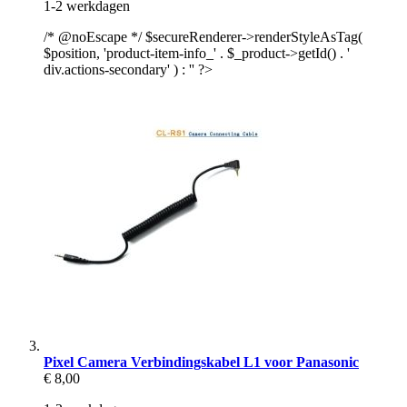
1-2 werkdagen
/* @noEscape */ $secureRenderer->renderStyleAsTag(
$position, 'product-item-info_' . $_product->getId() . '
div.actions-secondary' ) : '' ?>
Pixel Camera Verbindingskabel L1 voor Panasonic
€ 8,00