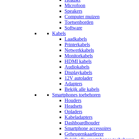
Microfoon
Speakers
Computer muizen
Toetsenborden
Software
Kabels
Laadkabels
Printerkabels
Netwerkkabels
Monitorkabels
HDMI kabels
Audiokabels
Displaykabels
12V autolader
Adapters
Bekijk alle kabels
Smartphones toebehoren
Houders
Headsets
Opladers
Kabeladapters
Dashboardhouder
Smartphone accessoires
Geheugenkaartlezer