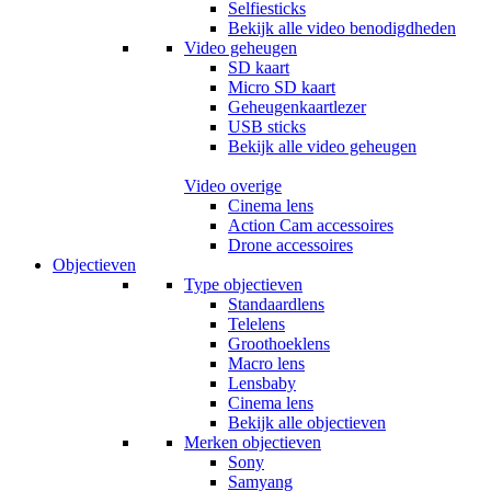
Selfiesticks
Bekijk alle video benodigdheden
Video geheugen
SD kaart
Micro SD kaart
Geheugenkaartlezer
USB sticks
Bekijk alle video geheugen
Video overige
Cinema lens
Action Cam accessoires
Drone accessoires
Objectieven
Type objectieven
Standaardlens
Telelens
Groothoeklens
Macro lens
Lensbaby
Cinema lens
Bekijk alle objectieven
Merken objectieven
Sony
Samyang