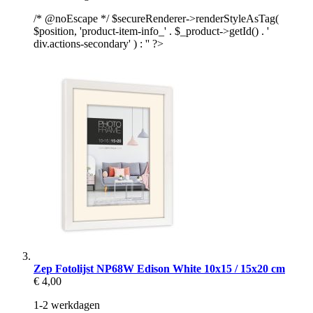
/* @noEscape */ $secureRenderer->renderStyleAsTag(
$position, 'product-item-info_' . $_product->getId() . '
div.actions-secondary' ) : '' ?>
Zep Fotolijst NP68W Edison White 10x15 / 15x20 cm
€ 4,00
1-2 werkdagen