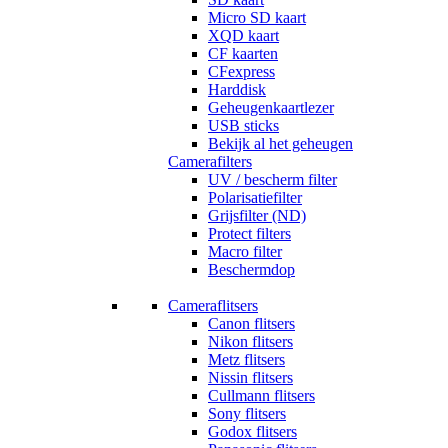
Micro SD kaart
XQD kaart
CF kaarten
CFexpress
Harddisk
Geheugenkaartlezer
USB sticks
Bekijk al het geheugen
Camerafilters
UV / bescherm filter
Polarisatiefilter
Grijsfilter (ND)
Protect filters
Macro filter
Beschermdop
Cameraflitsers
Canon flitsers
Nikon flitsers
Metz flitsers
Nissin flitsers
Cullmann flitsers
Sony flitsers
Godox flitsers