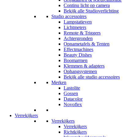
Continu licht op camera
Bekijk alle Studioverlichting
Studio accessoires
Lampstatieven
Lichtmeters
Remote & Triggers
Achtergronden
Opnametafels & Tenten
Effectmachines
Beauty Dishes
Boomarmen
Klemmen & adapters
Ophangsystemen
Bekijk alle studio accessoires
Merken
Lastolite
Gossen
Datacolor
Novoflex
Verrekijkers
Verrekijkers
Verrekijkers
Richtkijkers