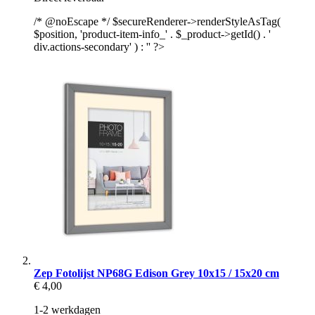
/* @noEscape */ $secureRenderer->renderStyleAsTag(
$position, 'product-item-info_' . $_product->getId() . '
div.actions-secondary' ) : '' ?>
Zep Fotolijst NP68G Edison Grey 10x15 / 15x20 cm
€ 4,00
1-2 werkdagen