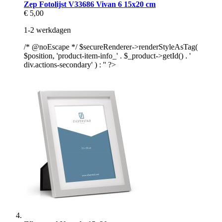
Zep Fotolijst V33686 Vivan 6 15x20 cm
€ 5,00
1-2 werkdagen
/* @noEscape */ $secureRenderer->renderStyleAsTag(
$position, 'product-item-info_' . $_product->getId() . '
div.actions-secondary' ) : '' ?>