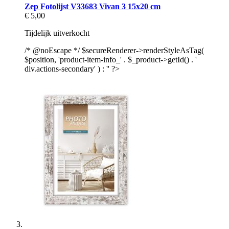
Zep Fotolijst V33683 Vivan 3 15x20 cm
€ 5,00
Tijdelijk uitverkocht
/* @noEscape */ $secureRenderer->renderStyleAsTag(
$position, 'product-item-info_' . $_product->getId() . '
div.actions-secondary' ) : '' ?>