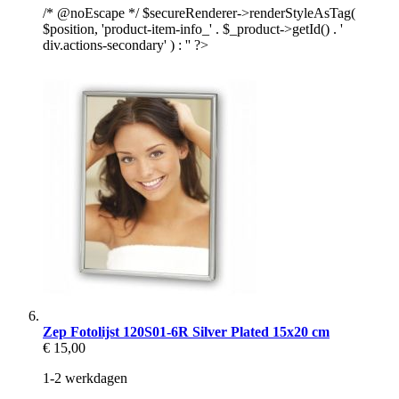
/* @noEscape */ $secureRenderer->renderStyleAsTag(
$position, 'product-item-info_' . $_product->getId() . '
div.actions-secondary' ) : '' ?>
Zep Fotolijst 120S01-6R Silver Plated 15x20 cm
€ 15,00
1-2 werkdagen