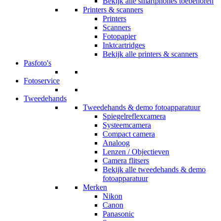
Bekijk alle smartphones toebehoren
Printers & scanners
Printers
Scanners
Fotopapier
Inktcartridges
Bekijk alle printers & scanners
Pasfoto's
Fotoservice
Tweedehands
Tweedehands & demo fotoapparatuur
Spiegelreflexcamera
Systeemcamera
Compact camera
Analoog
Lenzen / Objectieven
Camera flitsers
Bekijk alle tweedehands & demo
fotoapparatuur
Merken
Nikon
Canon
Panasonic