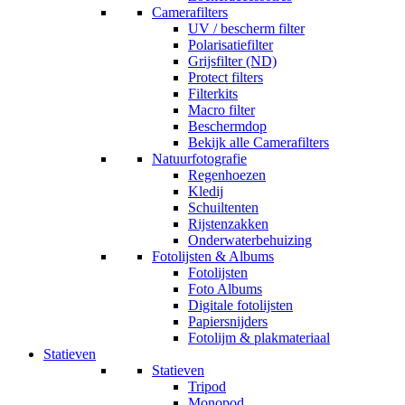
Camerafilters
UV / bescherm filter
Polarisatiefilter
Grijsfilter (ND)
Protect filters
Filterkits
Macro filter
Beschermdop
Bekijk alle Camerafilters
Natuurfotografie
Regenhoezen
Kledij
Schuiltenten
Rijstenzakken
Onderwaterbehuizing
Fotolijsten & Albums
Fotolijsten
Foto Albums
Digitale fotolijsten
Papiersnijders
Fotolijm & plakmateriaal
Statieven
Statieven
Tripod
Monopod