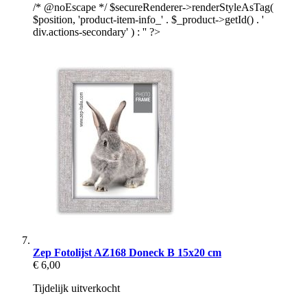
/* @noEscape */ $secureRenderer->renderStyleAsTag(
$position, 'product-item-info_' . $_product->getId() . '
div.actions-secondary' ) : '' ?>
Zep Fotolijst AZ168 Doneck B 15x20 cm
€ 6,00
Tijdelijk uitverkocht