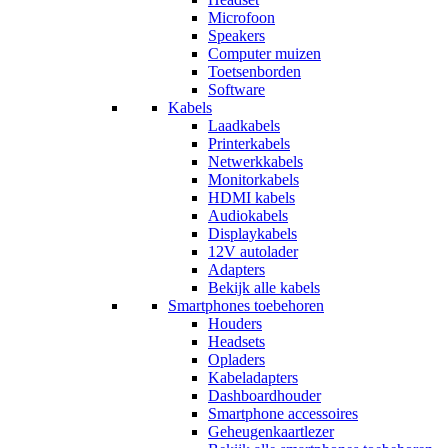
Microfoon
Speakers
Computer muizen
Toetsenborden
Software
Kabels
Laadkabels
Printerkabels
Netwerkkabels
Monitorkabels
HDMI kabels
Audiokabels
Displaykabels
12V autolader
Adapters
Bekijk alle kabels
Smartphones toebehoren
Houders
Headsets
Opladers
Kabeladapters
Dashboardhouder
Smartphone accessoires
Geheugenkaartlezer