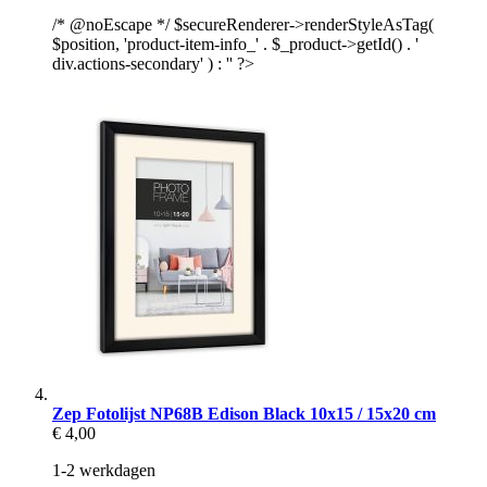
/* @noEscape */ $secureRenderer->renderStyleAsTag(
$position, 'product-item-info_' . $_product->getId() . '
div.actions-secondary' ) : '' ?>
Zep Fotolijst NP68B Edison Black 10x15 / 15x20 cm
€ 4,00
1-2 werkdagen