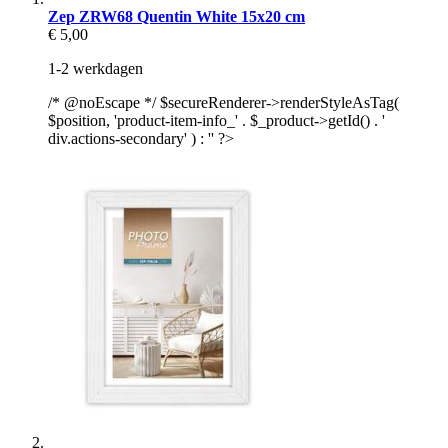
Zep ZRW68 Quentin White 15x20 cm
€ 5,00
1-2 werkdagen
/* @noEscape */ $secureRenderer->renderStyleAsTag(
$position, 'product-item-info_' . $_product->getId() . '
div.actions-secondary' ) : '' ?>