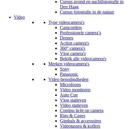
Cursus avond en nachtfotografie in
Den Haag
Cursus fotografie in de natuur
Video
Type videocamera's
Camcorders
Professionele camera’s
Drones
Action camera's
360° camera's
Vlog camera's
Bekijk alle videocamera's
Merken videocamera's
Sony
Panasonic
Video benodigdheden
Microfoons
Video monitoren
Auto Cue
Vlog statieven
Video statieven
Continu licht op camera
Rigs & Cages
Gimbals & accessoires
Videotassen & koffers