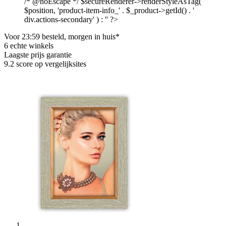
/* @noEscape */ $secureRenderer->renderStyleAsTag(
$position, 'product-item-info_' . $_product->getId() . '
div.actions-secondary' ) : '' ?>
Voor 23:59 besteld, morgen in huis*
6 echte winkels
Laagste prijs garantie
9.2 score op vergelijksites