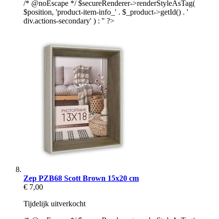
/* @noEscape */ $secureRenderer->renderStyleAsTag(
$position, 'product-item-info_' . $_product->getId() . '
div.actions-secondary' ) : '' ?>
Zep PZB68 Scott Brown 15x20 cm
€ 7,00
Tijdelijk uitverkocht