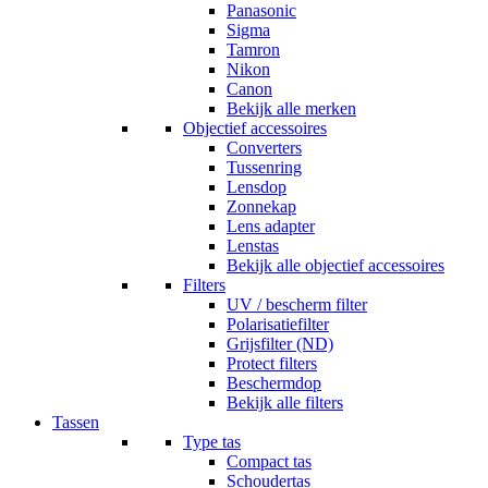
Panasonic
Sigma
Tamron
Nikon
Canon
Bekijk alle merken
Objectief accessoires
Converters
Tussenring
Lensdop
Zonnekap
Lens adapter
Lenstas
Bekijk alle objectief accessoires
Filters
UV / bescherm filter
Polarisatiefilter
Grijsfilter (ND)
Protect filters
Beschermdop
Bekijk alle filters
Tassen
Type tas
Compact tas
Schoudertas