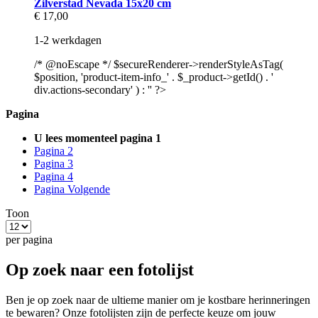
Zilverstad Nevada 15x20 cm
€ 17,00
1-2 werkdagen
/* @noEscape */ $secureRenderer->renderStyleAsTag(
$position, 'product-item-info_' . $_product->getId() . '
div.actions-secondary' ) : '' ?>
Pagina
U lees momenteel pagina
1
Pagina
2
Pagina
3
Pagina
4
Pagina
Volgende
Toon
per pagina
Op zoek naar een fotolijst
Ben je op zoek naar de ultieme manier om je kostbare herinneringen
te bewaren? Onze fotolijsten zijn de perfecte keuze om jouw