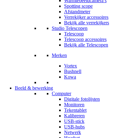
Warmtebeeldcamera’s
Spotting scope
Afstandmeter
Verrekijker accessoires
Bekijk alle verrekijkers
Studio Telescopen
Telescoop
Telescoop accessoires
Bekijk alle Telescopen
Merken
Vortex
Bushnell
Kowa
Beeld & bewerking
Computer
Digitale fotolijsten
Monitoren
Tekentablet
Kalibreren
USB-stick
USB-hubs
Netwerk
Headset