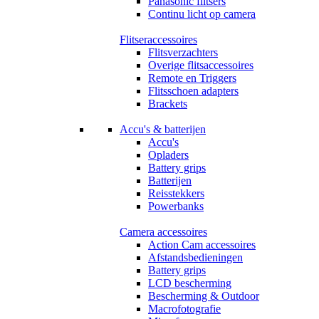
Panasonic flitsers
Continu licht op camera
Flitseraccessoires
Flitsverzachters
Overige flitsaccessoires
Remote en Triggers
Flitsschoen adapters
Brackets
Accu's & batterijen
Accu's
Opladers
Battery grips
Batterijen
Reisstekkers
Powerbanks
Camera accessoires
Action Cam accessoires
Afstandsbedieningen
Battery grips
LCD bescherming
Bescherming & Outdoor
Macrofotografie