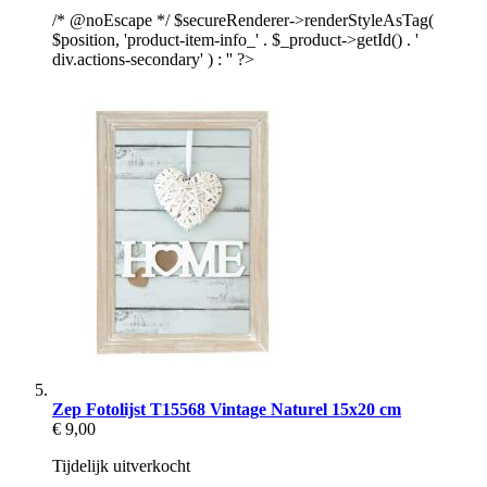
/* @noEscape */ $secureRenderer->renderStyleAsTag(
$position, 'product-item-info_' . $_product->getId() . '
div.actions-secondary' ) : '' ?>
Zep Fotolijst T15568 Vintage Naturel 15x20 cm
€ 9,00
Tijdelijk uitverkocht