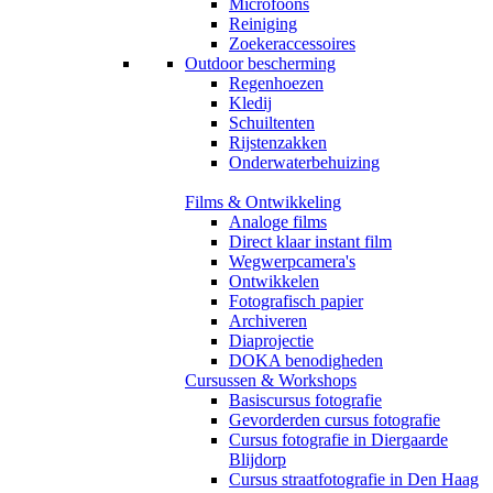
Microfoons
Reiniging
Zoekeraccessoires
Outdoor bescherming
Regenhoezen
Kledij
Schuiltenten
Rijstenzakken
Onderwaterbehuizing
Films & Ontwikkeling
Analoge films
Direct klaar instant film
Wegwerpcamera's
Ontwikkelen
Fotografisch papier
Archiveren
Diaprojectie
DOKA benodigheden
Cursussen & Workshops
Basiscursus fotografie
Gevorderden cursus fotografie
Cursus fotografie in Diergaarde
Blijdorp
Cursus straatfotografie in Den Haag