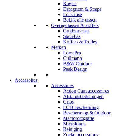
Rugtas
Draagriem & Straps
Lens case
Bekijk alle tassen
Overige tassen & koffers
Outdoor case
Statieftas
Koffers & Trolley
Merken
LowePro
Cullmann
B&W Outdoor
Peak Design
Accessoires
Accessoires
Action Cam accessoires
Afstandsbedieningen
Grips
LCD bescherming
Bescherming & Outdoor
Macrofotografie
Microfoons
Reiniging
Zoekeraccessoires