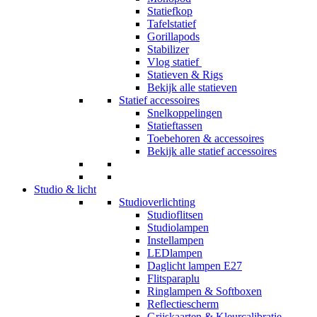
Statiefkop
Tafelstatief
Gorillapods
Stabilizer
Vlog statief
Statieven & Rigs
Bekijk alle statieven
Statief accessoires
Snelkoppelingen
Statieftassen
Toebehoren & accessoires
Bekijk alle statief accessoires
Studio & licht
Studioverlichting
Studioflitsen
Studiolampen
Instellampen
LEDlampen
Daglicht lampen E27
Flitsparaplu
Ringlampen & Softboxen
Reflectiescherm
Grijskaarten & Kleurcalibratie