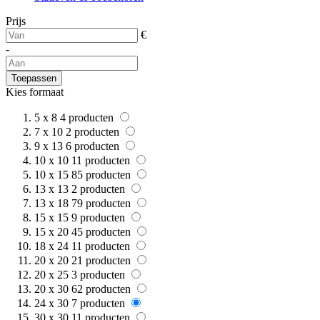
Prijs
€
-
Toepassen
Kies formaat
5 x 8
4
producten
7 x 10
2
producten
9 x 13
6
producten
10 x 10
11
producten
10 x 15
85
producten
13 x 13
2
producten
13 x 18
79
producten
15 x 15
9
producten
15 x 20
45
producten
18 x 24
11
producten
20 x 20
21
producten
20 x 25
3
producten
20 x 30
62
producten
24 x 30
7
producten
30 x 30
11
producten