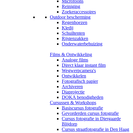
Microfoons
Reiniging
Zoekeraccessoires
Outdoor bescherming
Regenhoezen
Kledij
Schuiltenten
Rijstenzakken
Onderwaterbehuizing
Films & Ontwikkeling
Analoge films
Direct klaar instant film
Wegwerpcamera's
Ontwikkelen
Fotografisch papier
Archiveren
Diaprojectie
DOKA benodigheden
Cursussen & Workshops
Basiscursus fotografie
Gevorderden cursus fotografie
Cursus fotografie in Diergaarde
Blijdorp
Cursus straatfotografie in Den Haag