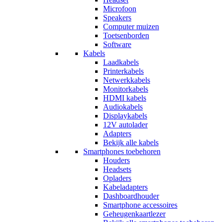
Microfoon
Speakers
Computer muizen
Toetsenborden
Software
Kabels
Laadkabels
Printerkabels
Netwerkkabels
Monitorkabels
HDMI kabels
Audiokabels
Displaykabels
12V autolader
Adapters
Bekijk alle kabels
Smartphones toebehoren
Houders
Headsets
Opladers
Kabeladapters
Dashboardhouder
Smartphone accessoires
Geheugenkaartlezer