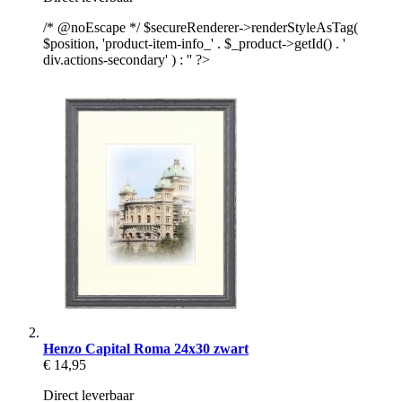
/* @noEscape */ $secureRenderer->renderStyleAsTag(
$position, 'product-item-info_' . $_product->getId() . '
div.actions-secondary' ) : '' ?>
Henzo Capital Roma 24x30 zwart
€ 14,95
Direct leverbaar