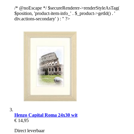
/* @noEscape */ $secureRenderer->renderStyleAsTag(
$position, 'product-item-info_' . $_product->getId() . '
div.actions-secondary' ) : '' ?>
Henzo Capital Roma 24x30 wit
€ 14,95
Direct leverbaar