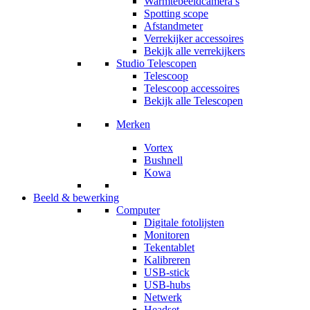
Warmtebeeldcamera’s
Spotting scope
Afstandmeter
Verrekijker accessoires
Bekijk alle verrekijkers
Studio Telescopen
Telescoop
Telescoop accessoires
Bekijk alle Telescopen
Merken
Vortex
Bushnell
Kowa
Beeld & bewerking
Computer
Digitale fotolijsten
Monitoren
Tekentablet
Kalibreren
USB-stick
USB-hubs
Netwerk
Headset