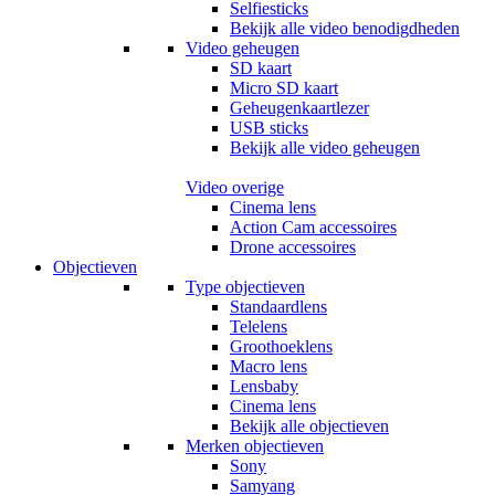
Selfiesticks
Bekijk alle video benodigdheden
Video geheugen
SD kaart
Micro SD kaart
Geheugenkaartlezer
USB sticks
Bekijk alle video geheugen
Video overige
Cinema lens
Action Cam accessoires
Drone accessoires
Objectieven
Type objectieven
Standaardlens
Telelens
Groothoeklens
Macro lens
Lensbaby
Cinema lens
Bekijk alle objectieven
Merken objectieven
Sony
Samyang