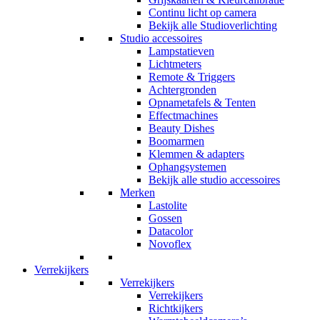
Continu licht op camera
Bekijk alle Studioverlichting
Studio accessoires
Lampstatieven
Lichtmeters
Remote & Triggers
Achtergronden
Opnametafels & Tenten
Effectmachines
Beauty Dishes
Boomarmen
Klemmen & adapters
Ophangsystemen
Bekijk alle studio accessoires
Merken
Lastolite
Gossen
Datacolor
Novoflex
Verrekijkers
Verrekijkers
Verrekijkers
Richtkijkers