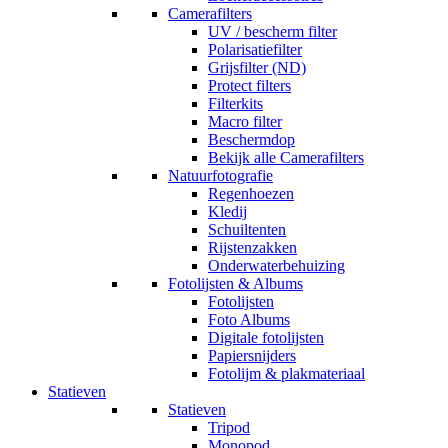
Camerafilters
UV / bescherm filter
Polarisatiefilter
Grijsfilter (ND)
Protect filters
Filterkits
Macro filter
Beschermdop
Bekijk alle Camerafilters
Natuurfotografie
Regenhoezen
Kledij
Schuiltenten
Rijstenzakken
Onderwaterbehuizing
Fotolijsten & Albums
Fotolijsten
Foto Albums
Digitale fotolijsten
Papiersnijders
Fotolijm & plakmateriaal
Statieven
Statieven
Tripod
Monopod