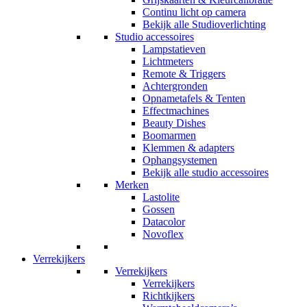
Continu licht op camera
Bekijk alle Studioverlichting
Studio accessoires
Lampstatieven
Lichtmeters
Remote & Triggers
Achtergronden
Opnametafels & Tenten
Effectmachines
Beauty Dishes
Boomarmen
Klemmen & adapters
Ophangsystemen
Bekijk alle studio accessoires
Merken
Lastolite
Gossen
Datacolor
Novoflex
Verrekijkers
Verrekijkers
Verrekijkers
Richtkijkers