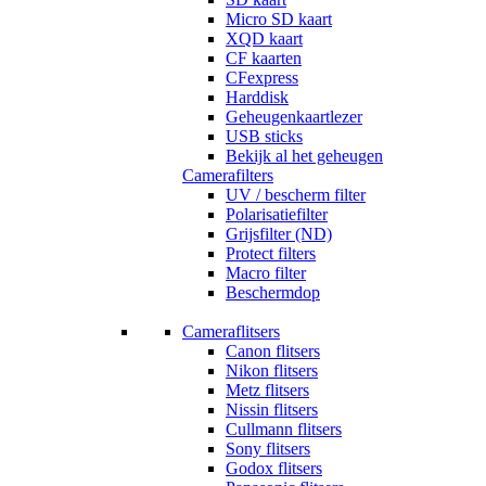
Micro SD kaart
XQD kaart
CF kaarten
CFexpress
Harddisk
Geheugenkaartlezer
USB sticks
Bekijk al het geheugen
Camerafilters
UV / bescherm filter
Polarisatiefilter
Grijsfilter (ND)
Protect filters
Macro filter
Beschermdop
Cameraflitsers
Canon flitsers
Nikon flitsers
Metz flitsers
Nissin flitsers
Cullmann flitsers
Sony flitsers
Godox flitsers