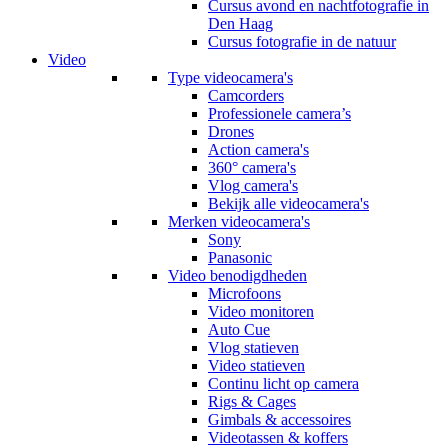
Cursus avond en nachtfotografie in
Den Haag
Cursus fotografie in de natuur
Video
Type videocamera's
Camcorders
Professionele camera’s
Drones
Action camera's
360° camera's
Vlog camera's
Bekijk alle videocamera's
Merken videocamera's
Sony
Panasonic
Video benodigdheden
Microfoons
Video monitoren
Auto Cue
Vlog statieven
Video statieven
Continu licht op camera
Rigs & Cages
Gimbals & accessoires
Videotassen & koffers