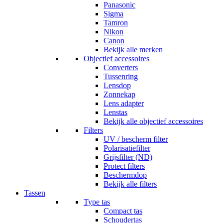
Panasonic
Sigma
Tamron
Nikon
Canon
Bekijk alle merken
Objectief accessoires
Converters
Tussenring
Lensdop
Zonnekap
Lens adapter
Lenstas
Bekijk alle objectief accessoires
Filters
UV / bescherm filter
Polarisatiefilter
Grijsfilter (ND)
Protect filters
Beschermdop
Bekijk alle filters
Tassen
Type tas
Compact tas
Schoudertas