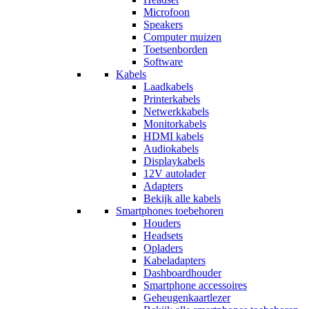
Microfoon
Speakers
Computer muizen
Toetsenborden
Software
Kabels
Laadkabels
Printerkabels
Netwerkkabels
Monitorkabels
HDMI kabels
Audiokabels
Displaykabels
12V autolader
Adapters
Bekijk alle kabels
Smartphones toebehoren
Houders
Headsets
Opladers
Kabeladapters
Dashboardhouder
Smartphone accessoires
Geheugenkaartlezer