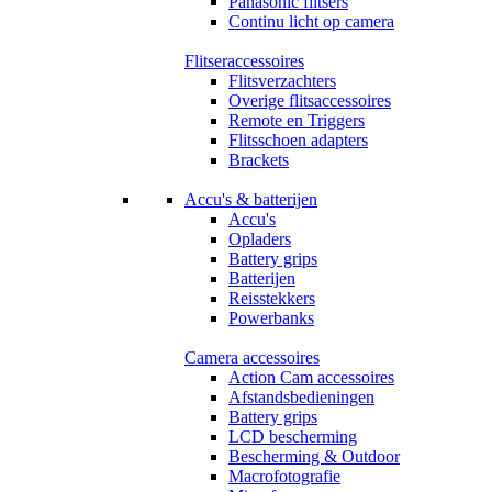
Panasonic flitsers
Continu licht op camera
Flitseraccessoires
Flitsverzachters
Overige flitsaccessoires
Remote en Triggers
Flitsschoen adapters
Brackets
Accu's & batterijen
Accu's
Opladers
Battery grips
Batterijen
Reisstekkers
Powerbanks
Camera accessoires
Action Cam accessoires
Afstandsbedieningen
Battery grips
LCD bescherming
Bescherming & Outdoor
Macrofotografie