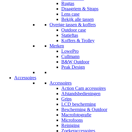
Rugtas
Draagriem & Straps
Lens case
Bekijk alle tassen
Overige tassen & koffers
Outdoor case
Statieftas
Koffers & Trolley
Merken
LowePro
Cullmann
B&W Outdoor
Peak Design
Accessoires
Accessoires
Action Cam accessoires
Afstandsbedieningen
Grips
LCD bescherming
Bescherming & Outdoor
Macrofotografie
Microfoons
Reiniging
Zoekeraccessoires