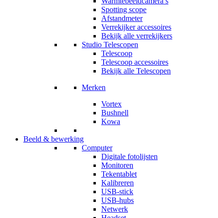
Warmtebeeldcamera’s
Spotting scope
Afstandmeter
Verrekijker accessoires
Bekijk alle verrekijkers
Studio Telescopen
Telescoop
Telescoop accessoires
Bekijk alle Telescopen
Merken
Vortex
Bushnell
Kowa
Beeld & bewerking
Computer
Digitale fotolijsten
Monitoren
Tekentablet
Kalibreren
USB-stick
USB-hubs
Netwerk
Headset