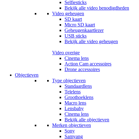
Selfiesticks
Bekijk alle video benodigdheden
Video geheugen
SD kaart
Micro SD kaart
Geheugenkaartlezer
USB sticks
Bekijk alle video geheugen
Video overige
Cinema lens
Action Cam accessoires
Drone accessoires
Objectieven
Type objectieven
Standaardlens
Telelens
Groothoeklens
Macro lens
Lensbaby
Cinema lens
Bekijk alle objectieven
Merken objectieven
Sony
Samyang