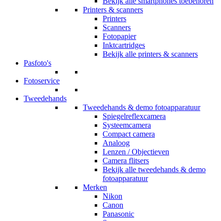
Bekijk alle smartphones toebehoren
Printers & scanners
Printers
Scanners
Fotopapier
Inktcartridges
Bekijk alle printers & scanners
Pasfoto's
Fotoservice
Tweedehands
Tweedehands & demo fotoapparatuur
Spiegelreflexcamera
Systeemcamera
Compact camera
Analoog
Lenzen / Objectieven
Camera flitsers
Bekijk alle tweedehands & demo
fotoapparatuur
Merken
Nikon
Canon
Panasonic