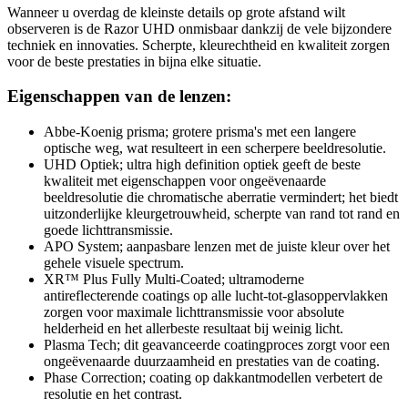
Wanneer u overdag de kleinste details op grote afstand wilt
observeren is de Razor UHD onmisbaar dankzij de vele bijzondere
techniek en innovaties. Scherpte, kleurechtheid en kwaliteit zorgen
voor de beste prestaties in bijna elke situatie.
Eigenschappen van de lenzen:
Abbe-Koenig prisma; grotere prisma's met een langere
optische weg, wat resulteert in een scherpere beeldresolutie.
UHD Optiek; ultra high definition optiek geeft de beste
kwaliteit met eigenschappen voor ongeëvenaarde
beeldresolutie die chromatische aberratie vermindert; het biedt
uitzonderlijke kleurgetrouwheid, scherpte van rand tot rand en
goede lichttransmissie.
APO System; aanpasbare lenzen met de juiste kleur over het
gehele visuele spectrum.
XR™ Plus Fully Multi-Coated; ultramoderne
antireflecterende coatings op alle lucht-tot-glasoppervlakken
zorgen voor maximale lichttransmissie voor absolute
helderheid en het allerbeste resultaat bij weinig licht.
Plasma Tech; dit geavanceerde coatingproces zorgt voor een
ongeëvenaarde duurzaamheid en prestaties van de coating.
Phase Correction; coating op dakkantmodellen verbetert de
resolutie en het contrast.