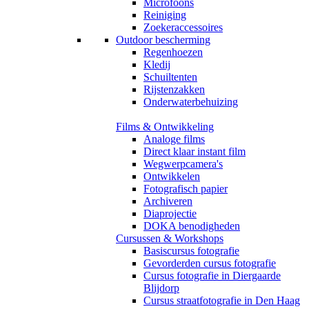
Microfoons
Reiniging
Zoekeraccessoires
Outdoor bescherming
Regenhoezen
Kledij
Schuiltenten
Rijstenzakken
Onderwaterbehuizing
Films & Ontwikkeling
Analoge films
Direct klaar instant film
Wegwerpcamera's
Ontwikkelen
Fotografisch papier
Archiveren
Diaprojectie
DOKA benodigheden
Cursussen & Workshops
Basiscursus fotografie
Gevorderden cursus fotografie
Cursus fotografie in Diergaarde
Blijdorp
Cursus straatfotografie in Den Haag