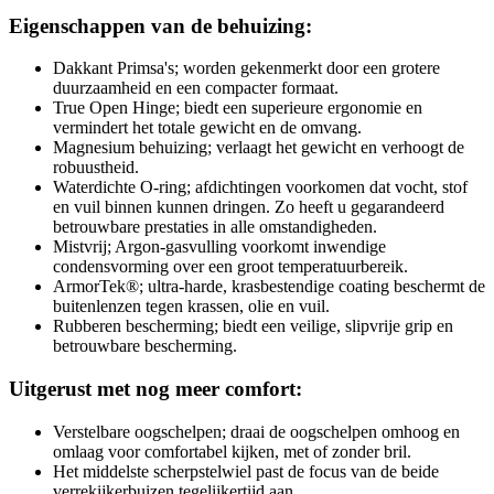
Eigenschappen van de behuizing:
Dakkant Primsa's; worden gekenmerkt door een grotere
duurzaamheid en een compacter formaat.
True Open Hinge; biedt een superieure ergonomie en
vermindert het totale gewicht en de omvang.
Magnesium behuizing; verlaagt het gewicht en verhoogt de
robuustheid.
Waterdichte O-ring; afdichtingen voorkomen dat vocht, stof
en vuil binnen kunnen dringen. Zo heeft u gegarandeerd
betrouwbare prestaties in alle omstandigheden.
Mistvrij; Argon-gasvulling voorkomt inwendige
condensvorming over een groot temperatuurbereik.
ArmorTek®; ultra-harde, krasbestendige coating beschermt de
buitenlenzen tegen krassen, olie en vuil.
Rubberen bescherming; biedt een veilige, slipvrije grip en
betrouwbare bescherming.
Uitgerust met nog meer comfort:
Verstelbare oogschelpen; draai de oogschelpen omhoog en
omlaag voor comfortabel kijken, met of zonder bril.
Het middelste scherpstelwiel past de focus van de beide
verrekijkerbuizen tegelijkertijd aan.