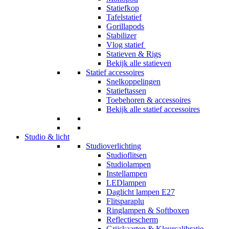
Statiefkop
Tafelstatief
Gorillapods
Stabilizer
Vlog statief
Statieven & Rigs
Bekijk alle statieven
Statief accessoires
Snelkoppelingen
Statieftassen
Toebehoren & accessoires
Bekijk alle statief accessoires
Studio & licht
Studioverlichting
Studioflitsen
Studiolampen
Instellampen
LEDlampen
Daglicht lampen E27
Flitsparaplu
Ringlampen & Softboxen
Reflectiescherm
Grijskaarten & Kleurcalibratie