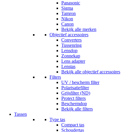
Panasonic
Sigma
Tamron
Nikon
Canon
Bekijk alle merken
Objectief accessoires
Converters
Tussenring
Lensdop
Zonnekap
Lens adapter
Lenstas
Bekijk alle objectief accessoires
Filters
UV / bescherm filter
Polarisatiefilter
Grijsfilter (ND)
Protect filters
Beschermdop
Bekijk alle filters
Tassen
Type tas
Compact tas
Schoudertas