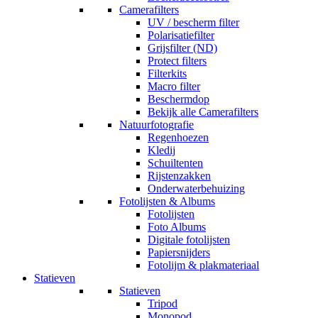
Camerafilters
UV / bescherm filter
Polarisatiefilter
Grijsfilter (ND)
Protect filters
Filterkits
Macro filter
Beschermdop
Bekijk alle Camerafilters
Natuurfotografie
Regenhoezen
Kledij
Schuiltenten
Rijstenzakken
Onderwaterbehuizing
Fotolijsten & Albums
Fotolijsten
Foto Albums
Digitale fotolijsten
Papiersnijders
Fotolijm & plakmateriaal
Statieven
Statieven
Tripod
Monopod