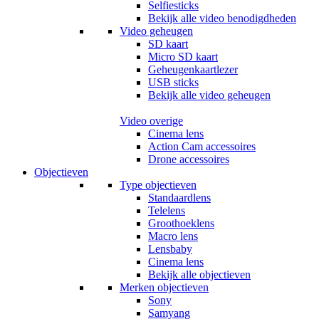
Selfiesticks
Bekijk alle video benodigdheden
Video geheugen
SD kaart
Micro SD kaart
Geheugenkaartlezer
USB sticks
Bekijk alle video geheugen
Video overige
Cinema lens
Action Cam accessoires
Drone accessoires
Objectieven
Type objectieven
Standaardlens
Telelens
Groothoeklens
Macro lens
Lensbaby
Cinema lens
Bekijk alle objectieven
Merken objectieven
Sony
Samyang