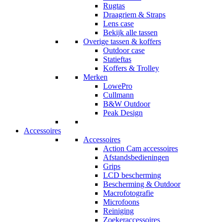
Rugtas
Draagriem & Straps
Lens case
Bekijk alle tassen
Overige tassen & koffers
Outdoor case
Statieftas
Koffers & Trolley
Merken
LowePro
Cullmann
B&W Outdoor
Peak Design
Accessoires
Accessoires
Action Cam accessoires
Afstandsbedieningen
Grips
LCD bescherming
Bescherming & Outdoor
Macrofotografie
Microfoons
Reiniging
Zoekeraccessoires