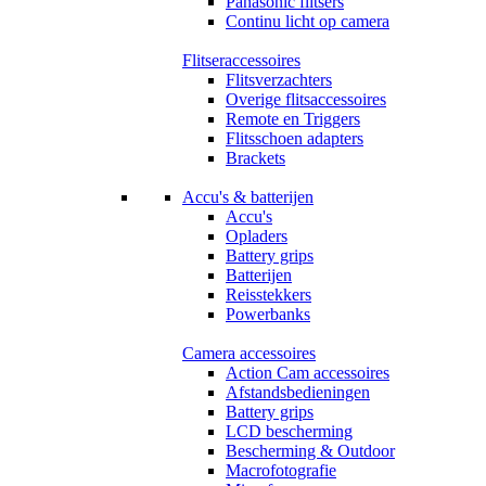
Panasonic flitsers
Continu licht op camera
Flitseraccessoires
Flitsverzachters
Overige flitsaccessoires
Remote en Triggers
Flitsschoen adapters
Brackets
Accu's & batterijen
Accu's
Opladers
Battery grips
Batterijen
Reisstekkers
Powerbanks
Camera accessoires
Action Cam accessoires
Afstandsbedieningen
Battery grips
LCD bescherming
Bescherming & Outdoor
Macrofotografie