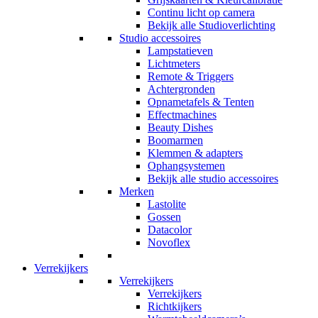
Continu licht op camera
Bekijk alle Studioverlichting
Studio accessoires
Lampstatieven
Lichtmeters
Remote & Triggers
Achtergronden
Opnametafels & Tenten
Effectmachines
Beauty Dishes
Boomarmen
Klemmen & adapters
Ophangsystemen
Bekijk alle studio accessoires
Merken
Lastolite
Gossen
Datacolor
Novoflex
Verrekijkers
Verrekijkers
Verrekijkers
Richtkijkers