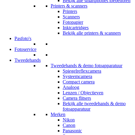
Bekijk alle smartphones toebehoren
Printers & scanners
Printers
Scanners
Fotopapier
Inktcartridges
Bekijk alle printers & scanners
Pasfoto's
Fotoservice
Tweedehands
Tweedehands & demo fotoapparatuur
Spiegelreflexcamera
Systeemcamera
Compact camera
Analoog
Lenzen / Objectieven
Camera flitsers
Bekijk alle tweedehands & demo
fotoapparatuur
Merken
Nikon
Canon
Panasonic