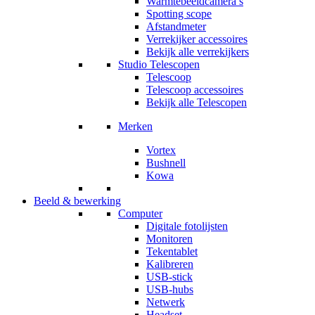
Warmtebeeldcamera’s
Spotting scope
Afstandmeter
Verrekijker accessoires
Bekijk alle verrekijkers
Studio Telescopen
Telescoop
Telescoop accessoires
Bekijk alle Telescopen
Merken
Vortex
Bushnell
Kowa
Beeld & bewerking
Computer
Digitale fotolijsten
Monitoren
Tekentablet
Kalibreren
USB-stick
USB-hubs
Netwerk
Headset