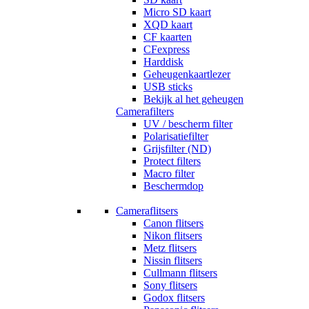
Micro SD kaart
XQD kaart
CF kaarten
CFexpress
Harddisk
Geheugenkaartlezer
USB sticks
Bekijk al het geheugen
Camerafilters
UV / bescherm filter
Polarisatiefilter
Grijsfilter (ND)
Protect filters
Macro filter
Beschermdop
Cameraflitsers
Canon flitsers
Nikon flitsers
Metz flitsers
Nissin flitsers
Cullmann flitsers
Sony flitsers
Godox flitsers