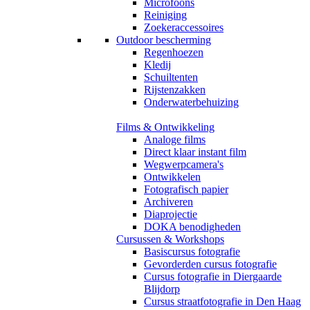
Microfoons
Reiniging
Zoekeraccessoires
Outdoor bescherming
Regenhoezen
Kledij
Schuiltenten
Rijstenzakken
Onderwaterbehuizing
Films & Ontwikkeling
Analoge films
Direct klaar instant film
Wegwerpcamera's
Ontwikkelen
Fotografisch papier
Archiveren
Diaprojectie
DOKA benodigheden
Cursussen & Workshops
Basiscursus fotografie
Gevorderden cursus fotografie
Cursus fotografie in Diergaarde
Blijdorp
Cursus straatfotografie in Den Haag