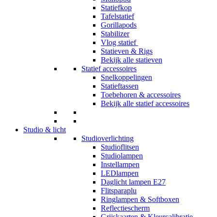
Statiefkop
Tafelstatief
Gorillapods
Stabilizer
Vlog statief
Statieven & Rigs
Bekijk alle statieven
Statief accessoires
Snelkoppelingen
Statieftassen
Toebehoren & accessoires
Bekijk alle statief accessoires
Studio & licht
Studioverlichting
Studioflitsen
Studiolampen
Instellampen
LEDlampen
Daglicht lampen E27
Flitsparaplu
Ringlampen & Softboxen
Reflectiescherm
Grijskaarten & Kleurcalibratie