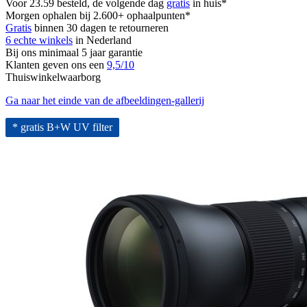
Voor 23.59 besteld, de volgende dag
gratis
in huis*
Morgen ophalen bij 2.600+ ophaalpunten*
Gratis
binnen 30 dagen te retourneren
6 echte winkels
in Nederland
Bij ons minimaal 5 jaar garantie
Klanten geven ons een
9,5/10
Thuiswinkelwaarborg
Ga naar het einde van de afbeeldingen-gallerij
* gratis B+W UV filter