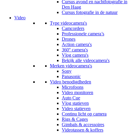
Cursus avond en nachtfotografie in
Den Haag
Cursus fotografie in de natuur
Video
Type videocamera's
Camcorders
Professionele camera’s
Drones
Action camera's
360° camera's
Vlog camera's
Bekijk alle videocamera's
Merken videocamera's
Sony
Panasonic
Video benodigdheden
Microfoons
Video monitoren
Auto Cue
Vlog statieven
Video statieven
Continu licht op camera
Rigs & Cages
Gimbals & accessoires
Videotassen & koffers