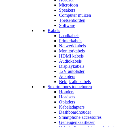
Microfoon
Speakers
Computer muizen
Toetsenborden
Software
Kabels
Laadkabels
Printerkabels
Netwerkkabels
Monitorkabels
HDMI kabels
Audiokabels
Displaykabels
12V autolader
Adapters
Bekijk alle kabels
Smartphones toebehoren
Houders
Headsets
Opladers
Kabeladapters
Dashboardhouder
Smartphone accessoires
Geheugenkaartlezer