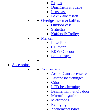
Rugtas
Draagriem & Straps
Lens case
Bekijk alle tassen
Overige tassen & koffers
Outdoor case
Statieftas
Koffers & Trolley
Merken
LowePro
Cullmann
B&W Outdoor
Peak Design
Accessoires
Accessoires
Action Cam accessoires
Afstandsbedieningen
Grips
LCD bescherming
Bescherming & Outdoor
Macrofotografie
Microfoons
Reiniging
Zoekeraccessoires