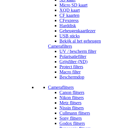
Micro SD kaart
XQD kaart
CF kaarten
CFexpress
Harddisk
Geheugenkaartlezer
USB sticks
Bekijk al het geheugen
Camerafilters
UV / bescherm filter
Polarisatiefilter
Grijsfilter (ND)
Protect filters
Macro filter
Beschermdop
Cameraflitsers
Canon flitsers
Nikon flitsers
Metz flitsers
Nissin flitsers
Cullmann flitsers
Sony flitsers
Godox flitsers