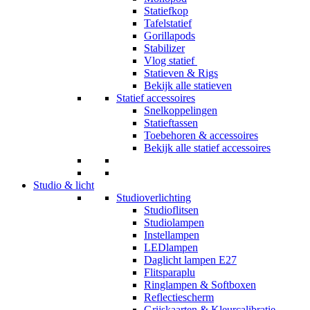
Statiefkop
Tafelstatief
Gorillapods
Stabilizer
Vlog statief
Statieven & Rigs
Bekijk alle statieven
Statief accessoires
Snelkoppelingen
Statieftassen
Toebehoren & accessoires
Bekijk alle statief accessoires
Studio & licht
Studioverlichting
Studioflitsen
Studiolampen
Instellampen
LEDlampen
Daglicht lampen E27
Flitsparaplu
Ringlampen & Softboxen
Reflectiescherm
Grijskaarten & Kleurcalibratie