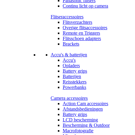
Panasonic flitsers
Continu licht op camera
Flitseraccessoires
Flitsverzachters
Overige flitsaccessoires
Remote en Triggers
Flitsschoen adapters
Brackets
Accu's & batterijen
Accu's
Opladers
Battery grips
Batterijen
Reisstekkers
Powerbanks
Camera accessoires
Action Cam accessoires
Afstandsbedieningen
Battery grips
LCD bescherming
Bescherming & Outdoor
Macrofotografie