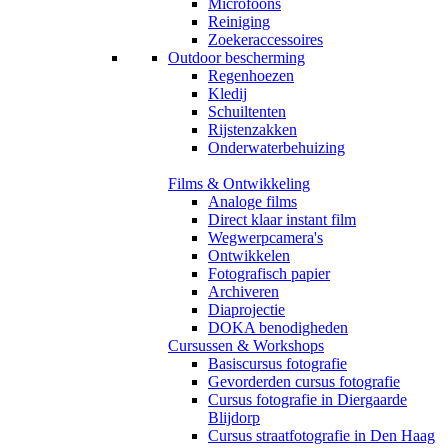
Microfoons
Reiniging
Zoekeraccessoires
Outdoor bescherming
Regenhoezen
Kledij
Schuiltenten
Rijstenzakken
Onderwaterbehuizing
Films & Ontwikkeling
Analoge films
Direct klaar instant film
Wegwerpcamera's
Ontwikkelen
Fotografisch papier
Archiveren
Diaprojectie
DOKA benodigheden
Cursussen & Workshops
Basiscursus fotografie
Gevorderden cursus fotografie
Cursus fotografie in Diergaarde
Blijdorp
Cursus straatfotografie in Den Haag