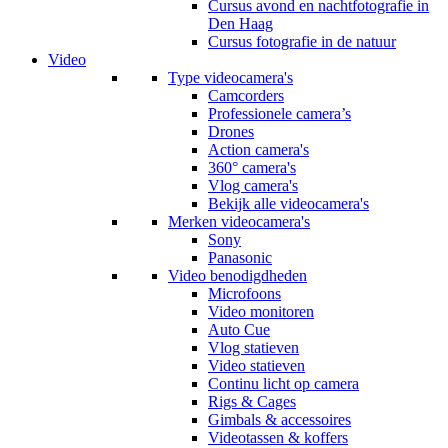
Cursus avond en nachtfotografie in
Den Haag
Cursus fotografie in de natuur
Video
Type videocamera's
Camcorders
Professionele camera’s
Drones
Action camera's
360° camera's
Vlog camera's
Bekijk alle videocamera's
Merken videocamera's
Sony
Panasonic
Video benodigdheden
Microfoons
Video monitoren
Auto Cue
Vlog statieven
Video statieven
Continu licht op camera
Rigs & Cages
Gimbals & accessoires
Videotassen & koffers