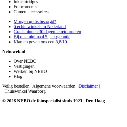
Inktcartridges
Fotocamera's
Camera accessoires
Morgen gratis bezorgd*
6 echte winkels in Nederland
Gratis binnen 30 dagen te retourneren
Bij ons minimaal 5 jaar garantie
Klanten geven ons een
8,8/10
Neboweb.nl
Over NEBO
Vestigingen
Werken bij NEBO
Blog
Veilig bestellen
|
Algemene voorwaarden
|
Disclaimer
|
Thuiswinkel Waarborg
© 2026 NEBO de fotospecialist sinds 1923 | Den Haag