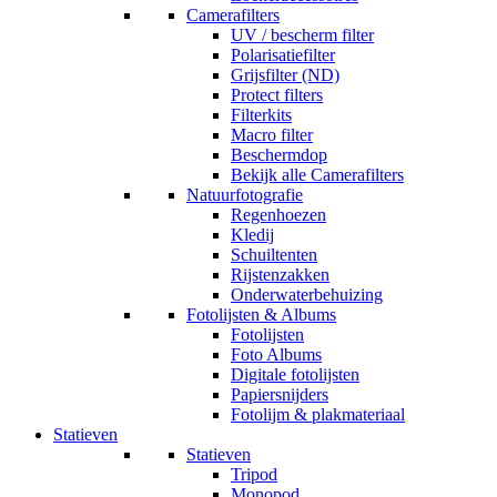
Camerafilters
UV / bescherm filter
Polarisatiefilter
Grijsfilter (ND)
Protect filters
Filterkits
Macro filter
Beschermdop
Bekijk alle Camerafilters
Natuurfotografie
Regenhoezen
Kledij
Schuiltenten
Rijstenzakken
Onderwaterbehuizing
Fotolijsten & Albums
Fotolijsten
Foto Albums
Digitale fotolijsten
Papiersnijders
Fotolijm & plakmateriaal
Statieven
Statieven
Tripod
Monopod