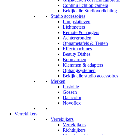
Continu licht op camera
Bekijk alle Studioverlichting
Studio accessoires
Lampstatieven
Lichtmeters
Remote & Triggers
Achtergronden
Opnametafels & Tenten
Effectmachines
Beauty Dishes
Boomarmen
Klemmen & adapters
Ophangsystemen
Bekijk alle studio accessoires
Merken
Lastolite
Gossen
Datacolor
Novoflex
Verrekijkers
Verrekijkers
Verrekijkers
Richtkijkers