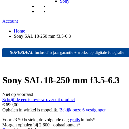
Sony
Account
Home
Sony SAL 18-250 mm f3.5-6.3
SUPERDEAL
SUPERDEAL
SUPERDEAL
Inclusief 5 jaar garantie + workshop digitale fotografie
Sony SAL 18-250 mm f3.5-6.3
Niet op voorraad
Schrijf de eerste review over dit product
€ 699,00
Ophalen in winkel is mogelijk.
Bekijk onze 6 vestigingen
Voor 23.59 besteld, de volgende dag
gratis
in huis*
Morgen ophalen bij 2.600+ ophaalpunten*