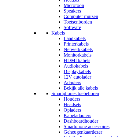
Microfoon
Speakers
Computer muizen
Toetsenborden
Software
Kabels
Laadkabels
Printerkabels
Netwerkkabels
Monitorkabels
HDMI kabels
Audiokabels
Displaykabels
12V autolader
Adapters
Bekijk alle kabels
Smartphones toebehoren
Houders
Headsets
Opladers
Kabeladapters
Dashboardhouder
Smartphone accessoires
Geheugenkaartlezer