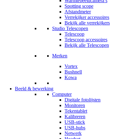
Warmtebeeldcamera’s
Spotting scope
Afstandmeter
Verrekijker accessoires
Bekijk alle verrekijkers
Studio Telescopen
Telescoop
Telescoop accessoires
Bekijk alle Telescopen
Merken
Vortex
Bushnell
Kowa
Beeld & bewerking
Computer
Digitale fotolijsten
Monitoren
Tekentablet
Kalibreren
USB-stick
USB-hubs
Netwerk
Headset