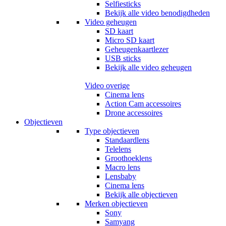
Selfiesticks
Bekijk alle video benodigdheden
Video geheugen
SD kaart
Micro SD kaart
Geheugenkaartlezer
USB sticks
Bekijk alle video geheugen
Video overige
Cinema lens
Action Cam accessoires
Drone accessoires
Objectieven
Type objectieven
Standaardlens
Telelens
Groothoeklens
Macro lens
Lensbaby
Cinema lens
Bekijk alle objectieven
Merken objectieven
Sony
Samyang