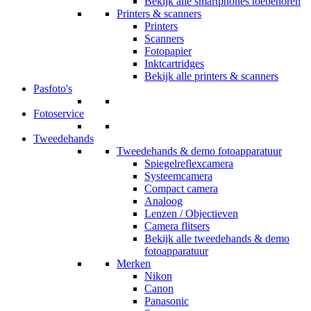
Bekijk alle smartphones toebehoren
Printers & scanners
Printers
Scanners
Fotopapier
Inktcartridges
Bekijk alle printers & scanners
Pasfoto's
Fotoservice
Tweedehands
Tweedehands & demo fotoapparatuur
Spiegelreflexcamera
Systeemcamera
Compact camera
Analoog
Lenzen / Objectieven
Camera flitsers
Bekijk alle tweedehands & demo
fotoapparatuur
Merken
Nikon
Canon
Panasonic