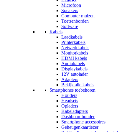
Microfoon
Speakers
Computer muizen
Toetsenborden
Software
Kabels
Laadkabels
Printerkabels
Netwerkkabels
Monitorkabels
HDMI kabels
Audiokabels
Displaykabels
12V autolader
Adapters
Bekijk alle kabels
Smartphones toebehoren
Houders
Headsets
Opladers
Kabeladapters
Dashboardhouder
Smartphone accessoires
Geheugenkaartlezer