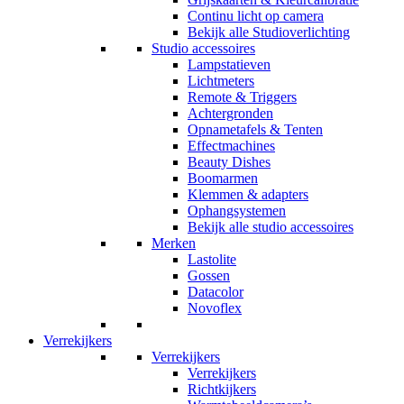
Continu licht op camera
Bekijk alle Studioverlichting
Studio accessoires
Lampstatieven
Lichtmeters
Remote & Triggers
Achtergronden
Opnametafels & Tenten
Effectmachines
Beauty Dishes
Boomarmen
Klemmen & adapters
Ophangsystemen
Bekijk alle studio accessoires
Merken
Lastolite
Gossen
Datacolor
Novoflex
Verrekijkers
Verrekijkers
Verrekijkers
Richtkijkers