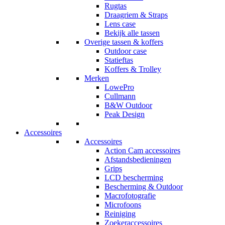
Rugtas
Draagriem & Straps
Lens case
Bekijk alle tassen
Overige tassen & koffers
Outdoor case
Statieftas
Koffers & Trolley
Merken
LowePro
Cullmann
B&W Outdoor
Peak Design
Accessoires
Accessoires
Action Cam accessoires
Afstandsbedieningen
Grips
LCD bescherming
Bescherming & Outdoor
Macrofotografie
Microfoons
Reiniging
Zoekeraccessoires