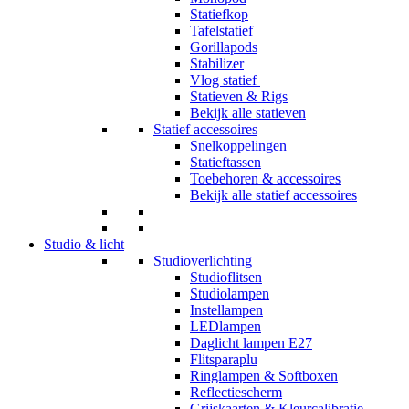
Statiefkop
Tafelstatief
Gorillapods
Stabilizer
Vlog statief
Statieven & Rigs
Bekijk alle statieven
Statief accessoires
Snelkoppelingen
Statieftassen
Toebehoren & accessoires
Bekijk alle statief accessoires
Studio & licht
Studioverlichting
Studioflitsen
Studiolampen
Instellampen
LEDlampen
Daglicht lampen E27
Flitsparaplu
Ringlampen & Softboxen
Reflectiescherm
Grijskaarten & Kleurcalibratie