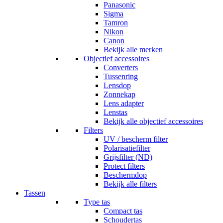
Panasonic
Sigma
Tamron
Nikon
Canon
Bekijk alle merken
Objectief accessoires
Converters
Tussenring
Lensdop
Zonnekap
Lens adapter
Lenstas
Bekijk alle objectief accessoires
Filters
UV / bescherm filter
Polarisatiefilter
Grijsfilter (ND)
Protect filters
Beschermdop
Bekijk alle filters
Tassen
Type tas
Compact tas
Schoudertas