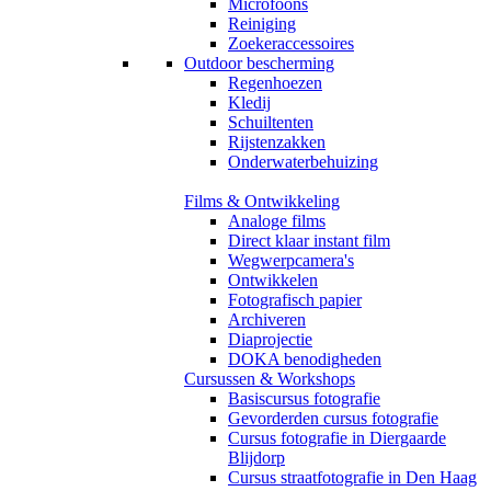
Microfoons
Reiniging
Zoekeraccessoires
Outdoor bescherming
Regenhoezen
Kledij
Schuiltenten
Rijstenzakken
Onderwaterbehuizing
Films & Ontwikkeling
Analoge films
Direct klaar instant film
Wegwerpcamera's
Ontwikkelen
Fotografisch papier
Archiveren
Diaprojectie
DOKA benodigheden
Cursussen & Workshops
Basiscursus fotografie
Gevorderden cursus fotografie
Cursus fotografie in Diergaarde
Blijdorp
Cursus straatfotografie in Den Haag