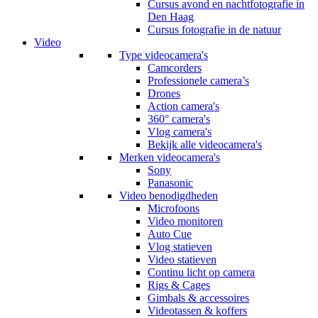
Cursus avond en nachtfotografie in
Den Haag
Cursus fotografie in de natuur
Video
Type videocamera's
Camcorders
Professionele camera’s
Drones
Action camera's
360° camera's
Vlog camera's
Bekijk alle videocamera's
Merken videocamera's
Sony
Panasonic
Video benodigdheden
Microfoons
Video monitoren
Auto Cue
Vlog statieven
Video statieven
Continu licht op camera
Rigs & Cages
Gimbals & accessoires
Videotassen & koffers