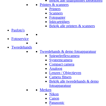
Bekijk alle smartphones toebehoren
Printers & scanners
Printers
Scanners
Fotopapier
Inktcartridges
Bekijk alle printers & scanners
Pasfoto's
Fotoservice
Tweedehands
Tweedehands & demo fotoapparatuur
Spiegelreflexcamera
Systeemcamera
Compact camera
Analoog
Lenzen / Objectieven
Camera flitsers
Bekijk alle tweedehands & demo
fotoapparatuur
Merken
Nikon
Canon
Panasonic