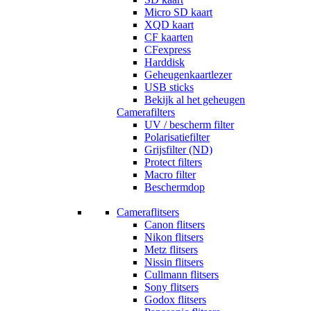
Micro SD kaart
XQD kaart
CF kaarten
CFexpress
Harddisk
Geheugenkaartlezer
USB sticks
Bekijk al het geheugen
Camerafilters
UV / bescherm filter
Polarisatiefilter
Grijsfilter (ND)
Protect filters
Macro filter
Beschermdop
Cameraflitsers
Canon flitsers
Nikon flitsers
Metz flitsers
Nissin flitsers
Cullmann flitsers
Sony flitsers
Godox flitsers