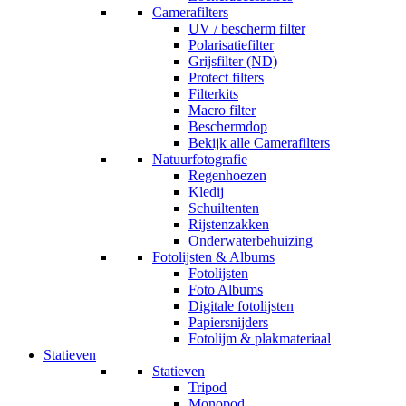
Camerafilters
UV / bescherm filter
Polarisatiefilter
Grijsfilter (ND)
Protect filters
Filterkits
Macro filter
Beschermdop
Bekijk alle Camerafilters
Natuurfotografie
Regenhoezen
Kledij
Schuiltenten
Rijstenzakken
Onderwaterbehuizing
Fotolijsten & Albums
Fotolijsten
Foto Albums
Digitale fotolijsten
Papiersnijders
Fotolijm & plakmateriaal
Statieven
Statieven
Tripod
Monopod