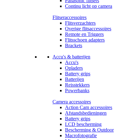
Panasonic flitsers
Continu licht op camera
Flitseraccessoires
Flitsverzachters
Overige flitsaccessoires
Remote en Triggers
Flitsschoen adapters
Brackets
Accu's & batterijen
Accu's
Opladers
Battery grips
Batterijen
Reisstekkers
Powerbanks
Camera accessoires
Action Cam accessoires
Afstandsbedieningen
Battery grips
LCD bescherming
Bescherming & Outdoor
Macrofotografie