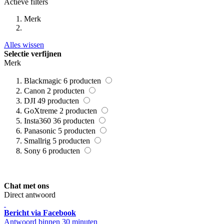
Actieve filters
Merk
Alles wissen
Selectie verfijnen
Merk
Blackmagic
6
producten
Canon
2
producten
DJI
49
producten
GoXtreme
2
producten
Insta360
36
producten
Panasonic
5
producten
Smallrig
5
producten
Sony
6
producten
Chat met ons
Direct antwoord
Bericht via Facebook
Antwoord binnen 30 minuten