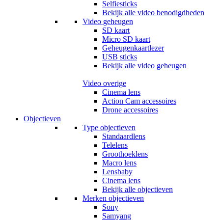
Selfiesticks
Bekijk alle video benodigdheden
Video geheugen
SD kaart
Micro SD kaart
Geheugenkaartlezer
USB sticks
Bekijk alle video geheugen
Video overige
Cinema lens
Action Cam accessoires
Drone accessoires
Objectieven
Type objectieven
Standaardlens
Telelens
Groothoeklens
Macro lens
Lensbaby
Cinema lens
Bekijk alle objectieven
Merken objectieven
Sony
Samyang