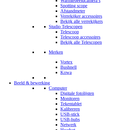
Warmtebeeldcamera’s
Spotting scope
Afstandmeter
Verrekijker accessoires
Bekijk alle verrekijkers
Studio Telescopen
Telescoop
Telescoop accessoires
Bekijk alle Telescopen
Merken
Vortex
Bushnell
Kowa
Beeld & bewerking
Computer
Digitale fotolijsten
Monitoren
Tekentablet
Kalibreren
USB-stick
USB-hubs
Netwerk
Headset