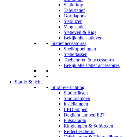
Statiefkop
Tafelstatief
Gorillapods
Stabilizer
Vlog statief
Statieven & Rigs
Bekijk alle statieven
Statief accessoires
Snelkoppelingen
Statieftassen
Toebehoren & accessoires
Bekijk alle statief accessoires
Studio & licht
Studioverlichting
Studioflitsen
Studiolampen
Instellampen
LEDlampen
Daglicht lampen E27
Flitsparaplu
Ringlampen & Softboxen
Reflectiescherm
Grijskaarten & Kleurcalibratie