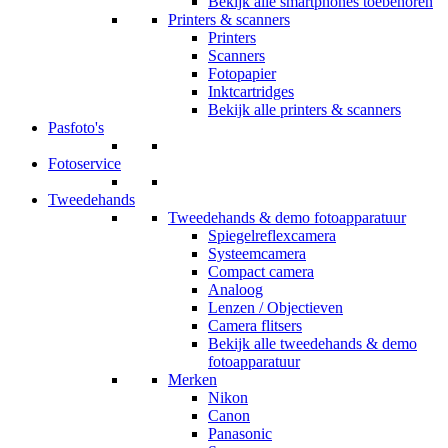
Bekijk alle smartphones toebehoren
Printers & scanners
Printers
Scanners
Fotopapier
Inktcartridges
Bekijk alle printers & scanners
Pasfoto's
Fotoservice
Tweedehands
Tweedehands & demo fotoapparatuur
Spiegelreflexcamera
Systeemcamera
Compact camera
Analoog
Lenzen / Objectieven
Camera flitsers
Bekijk alle tweedehands & demo
fotoapparatuur
Merken
Nikon
Canon
Panasonic