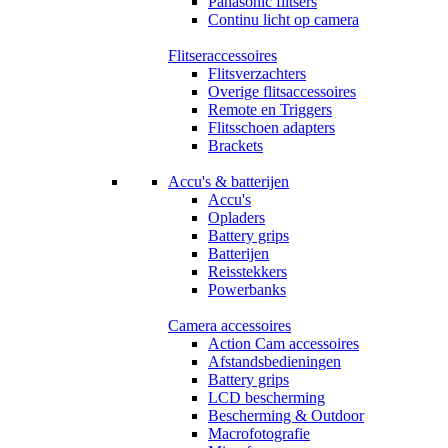
Panasonic flitsers
Continu licht op camera
Flitseraccessoires
Flitsverzachters
Overige flitsaccessoires
Remote en Triggers
Flitsschoen adapters
Brackets
Accu's & batterijen
Accu's
Opladers
Battery grips
Batterijen
Reisstekkers
Powerbanks
Camera accessoires
Action Cam accessoires
Afstandsbedieningen
Battery grips
LCD bescherming
Bescherming & Outdoor
Macrofotografie