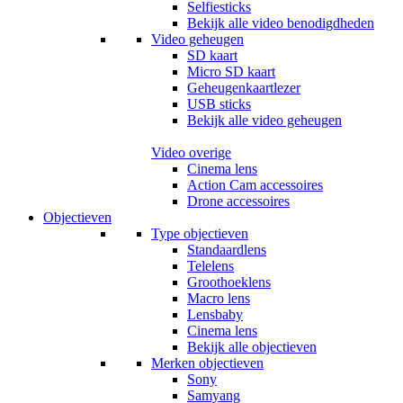
Selfiesticks
Bekijk alle video benodigdheden
Video geheugen
SD kaart
Micro SD kaart
Geheugenkaartlezer
USB sticks
Bekijk alle video geheugen
Video overige
Cinema lens
Action Cam accessoires
Drone accessoires
Objectieven
Type objectieven
Standaardlens
Telelens
Groothoeklens
Macro lens
Lensbaby
Cinema lens
Bekijk alle objectieven
Merken objectieven
Sony
Samyang