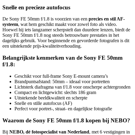
Snelle en precieze autofocus
De Sony FE 50mm f/1.8 is voorzien van een
precies en stil AF-
systeem
, wat hem geschikt maakt voor zowel foto als video.
Hoewel hij iets langzamer scherpstelt dan duurdere lenzen, biedt de
Sony FE 50mm f/1.8 nog steeds betrouwbare prestaties in het
dagelijks gebruik. Voor beginnende en gevorderde fotografen is dit
een uitstekende prijs-kwaliteitverhouding.
Belangrijkste kenmerken van de Sony FE 50mm
f/1.8:
Geschikt voor full-frame Sony E-mount camera’s
Brandpuntsafstand: 50mm – ideaal voor portretten
Lichtsterk diafragma van f/1.8 voor onscherpe achtergronden
Compact en lichtgewicht: slechts 186 gram
Uitstekende beeldkwaliteit en scherpte
Snelle en stille autofocus (AF)
Perfect voor portret-, straat- en dagelijkse fotografie
Waarom de Sony FE 50mm f/1.8 kopen bij NEBO?
Bij
NEBO, dé fotospecialist van Nederland
, met 6 vestigingen in