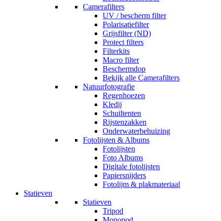
Camerafilters
UV / bescherm filter
Polarisatiefilter
Grijsfilter (ND)
Protect filters
Filterkits
Macro filter
Beschermdop
Bekijk alle Camerafilters
Natuurfotografie
Regenhoezen
Kledij
Schuiltenten
Rijstenzakken
Onderwaterbehuizing
Fotolijsten & Albums
Fotolijsten
Foto Albums
Digitale fotolijsten
Papiersnijders
Fotolijm & plakmateriaal
Statieven
Statieven
Tripod
Monopod