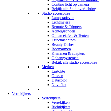
Continu licht op camera
Bekijk alle Studioverlichting
Studio accessoires
Lampstatieven
Lichtmeters
Remote & Triggers
Achtergronden
Opnametafels & Tenten
Effectmachines
Beauty Dishes
Boomarmen
Klemmen & adapters
Ophangsystemen
Bekijk alle studio accessoires
Merken
Lastolite
Gossen
Datacolor
Novoflex
Verrekijkers
Verrekijkers
Verrekijkers
Richtkijkers