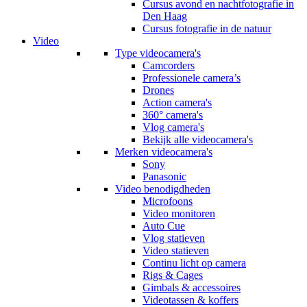
Cursus avond en nachtfotografie in
Den Haag
Cursus fotografie in de natuur
Video
Type videocamera's
Camcorders
Professionele camera’s
Drones
Action camera's
360° camera's
Vlog camera's
Bekijk alle videocamera's
Merken videocamera's
Sony
Panasonic
Video benodigdheden
Microfoons
Video monitoren
Auto Cue
Vlog statieven
Video statieven
Continu licht op camera
Rigs & Cages
Gimbals & accessoires
Videotassen & koffers