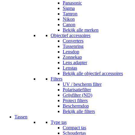
Panasonic
Sigma
Tamron
Nikon
Canon
Bekijk alle merken
Objectief accessoires
Converters
Tussenring
Lensdop
Zonnekap
Lens adapter
Lenstas
Bekijk alle objectief accessoires
Filters
UV / bescherm filter
Polarisatiefilter
Grijsfilter (ND)
Protect filters
Beschermdop
Bekijk alle filters
Tassen
Type tas
Compact tas
Schoudertas