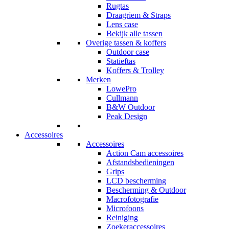
Rugtas
Draagriem & Straps
Lens case
Bekijk alle tassen
Overige tassen & koffers
Outdoor case
Statieftas
Koffers & Trolley
Merken
LowePro
Cullmann
B&W Outdoor
Peak Design
Accessoires
Accessoires
Action Cam accessoires
Afstandsbedieningen
Grips
LCD bescherming
Bescherming & Outdoor
Macrofotografie
Microfoons
Reiniging
Zoekeraccessoires