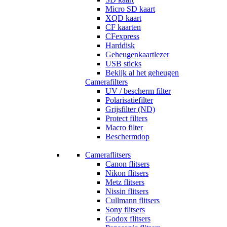
Micro SD kaart
XQD kaart
CF kaarten
CFexpress
Harddisk
Geheugenkaartlezer
USB sticks
Bekijk al het geheugen
Camerafilters
UV / bescherm filter
Polarisatiefilter
Grijsfilter (ND)
Protect filters
Macro filter
Beschermdop
Cameraflitsers
Canon flitsers
Nikon flitsers
Metz flitsers
Nissin flitsers
Cullmann flitsers
Sony flitsers
Godox flitsers