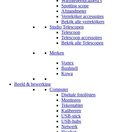
Warmtebeeldcamera’s
Spotting scope
Afstandmeter
Verrekijker accessoires
Bekijk alle verrekijkers
Studio Telescopen
Telescoop
Telescoop accessoires
Bekijk alle Telescopen
Merken
Vortex
Bushnell
Kowa
Beeld & bewerking
Computer
Digitale fotolijsten
Monitoren
Tekentablet
Kalibreren
USB-stick
USB-hubs
Netwerk
Headset