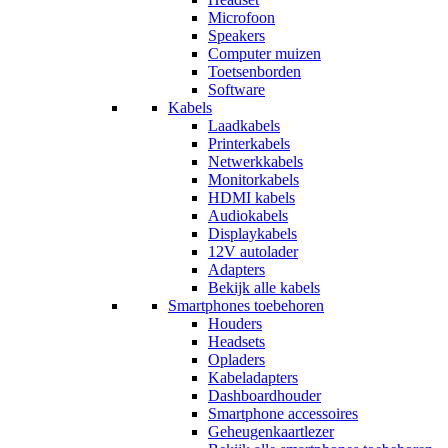
Microfoon
Speakers
Computer muizen
Toetsenborden
Software
Kabels
Laadkabels
Printerkabels
Netwerkkabels
Monitorkabels
HDMI kabels
Audiokabels
Displaykabels
12V autolader
Adapters
Bekijk alle kabels
Smartphones toebehoren
Houders
Headsets
Opladers
Kabeladapters
Dashboardhouder
Smartphone accessoires
Geheugenkaartlezer