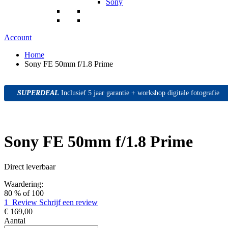
Sony
Account
Home
Sony FE 50mm f/1.8 Prime
SUPERDEAL
SUPERDEAL
SUPERDEAL
Inclusief 5 jaar garantie + workshop digitale fotografie
Sony FE 50mm f/1.8 Prime
Direct leverbaar
Waardering:
80
% of
100
1
Review
Schrijf een review
€ 169,00
Aantal