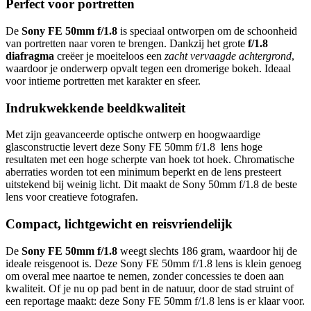
Perfect voor portretten
De
Sony FE 50mm f/1.8
is speciaal ontworpen om de schoonheid
van portretten naar voren te brengen. Dankzij het grote
f/1.8
diafragma
creëer je moeiteloos een
zacht vervaagde achtergrond
,
waardoor je onderwerp opvalt tegen een dromerige bokeh. Ideaal
voor intieme portretten met karakter en sfeer.
Indrukwekkende beeldkwaliteit
Met zijn geavanceerde optische ontwerp en hoogwaardige
glasconstructie levert deze Sony FE 50mm f/1.8 lens hoge
resultaten met een hoge scherpte van hoek tot hoek. Chromatische
aberraties worden tot een minimum beperkt en de lens presteert
uitstekend bij weinig licht. Dit maakt de Sony 50mm f/1.8 de beste
lens voor creatieve fotografen.
Compact, lichtgewicht en reisvriendelijk
De
Sony FE 50mm f/1.8
weegt slechts 186 gram, waardoor hij de
ideale reisgenoot is. Deze Sony FE 50mm f/1.8 lens is klein genoeg
om overal mee naartoe te nemen, zonder concessies te doen aan
kwaliteit. Of je nu op pad bent in de natuur, door de stad struint of
een reportage maakt: deze Sony FE 50mm f/1.8 lens is er klaar voor.