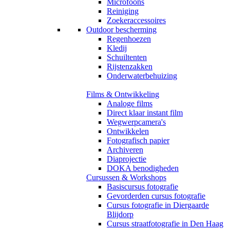
Microfoons
Reiniging
Zoekeraccessoires
Outdoor bescherming
Regenhoezen
Kledij
Schuiltenten
Rijstenzakken
Onderwaterbehuizing
Films & Ontwikkeling
Analoge films
Direct klaar instant film
Wegwerpcamera's
Ontwikkelen
Fotografisch papier
Archiveren
Diaprojectie
DOKA benodigheden
Cursussen & Workshops
Basiscursus fotografie
Gevorderden cursus fotografie
Cursus fotografie in Diergaarde
Blijdorp
Cursus straatfotografie in Den Haag