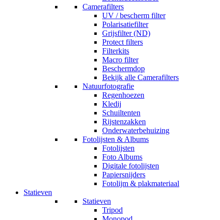
Camerafilters
UV / bescherm filter
Polarisatiefilter
Grijsfilter (ND)
Protect filters
Filterkits
Macro filter
Beschermdop
Bekijk alle Camerafilters
Natuurfotografie
Regenhoezen
Kledij
Schuiltenten
Rijstenzakken
Onderwaterbehuizing
Fotolijsten & Albums
Fotolijsten
Foto Albums
Digitale fotolijsten
Papiersnijders
Fotolijm & plakmateriaal
Statieven
Statieven
Tripod
Monopod