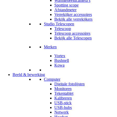
Warmtebeeldcamera’s
Spotting scope
Afstandmeter
Verrekijker accessoires
Bekijk alle verrekijkers
Studio Telescopen
Telescoop
Telescoop accessoires
Bekijk alle Telescopen
Merken
Vortex
Bushnell
Kowa
Beeld & bewerking
Computer
Digitale fotolijsten
Monitoren
Tekentablet
Kalibreren
USB-stick
USB-hubs
Netwerk
Headset