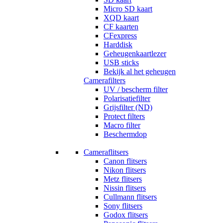
Micro SD kaart
XQD kaart
CF kaarten
CFexpress
Harddisk
Geheugenkaartlezer
USB sticks
Bekijk al het geheugen
Camerafilters
UV / bescherm filter
Polarisatiefilter
Grijsfilter (ND)
Protect filters
Macro filter
Beschermdop
Cameraflitsers
Canon flitsers
Nikon flitsers
Metz flitsers
Nissin flitsers
Cullmann flitsers
Sony flitsers
Godox flitsers