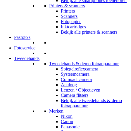
Bekijk alle smartphones toebehoren
Printers & scanners
Printers
Scanners
Fotopapier
Inktcartridges
Bekijk alle printers & scanners
Pasfoto's
Fotoservice
Tweedehands
Tweedehands & demo fotoapparatuur
Spiegelreflexcamera
Systeemcamera
Compact camera
Analoog
Lenzen / Objectieven
Camera flitsers
Bekijk alle tweedehands & demo
fotoapparatuur
Merken
Nikon
Canon
Panasonic