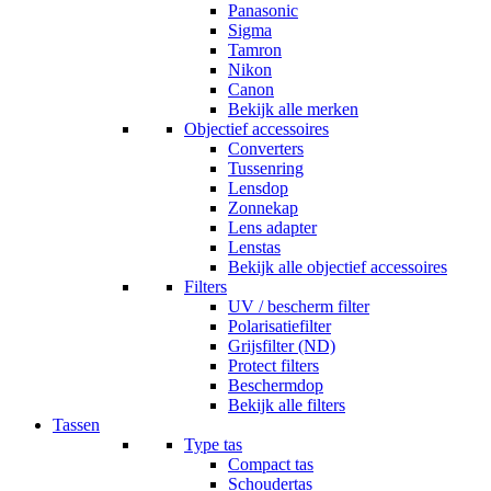
Panasonic
Sigma
Tamron
Nikon
Canon
Bekijk alle merken
Objectief accessoires
Converters
Tussenring
Lensdop
Zonnekap
Lens adapter
Lenstas
Bekijk alle objectief accessoires
Filters
UV / bescherm filter
Polarisatiefilter
Grijsfilter (ND)
Protect filters
Beschermdop
Bekijk alle filters
Tassen
Type tas
Compact tas
Schoudertas