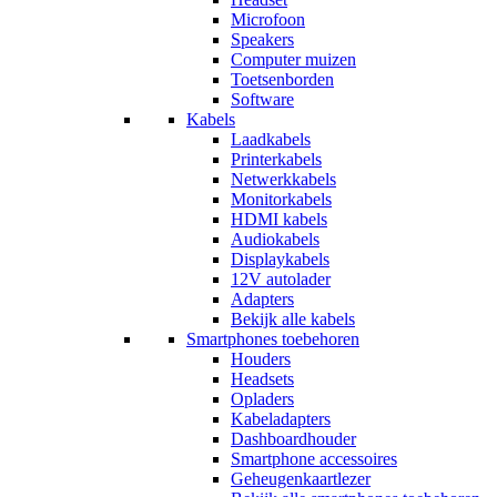
Microfoon
Speakers
Computer muizen
Toetsenborden
Software
Kabels
Laadkabels
Printerkabels
Netwerkkabels
Monitorkabels
HDMI kabels
Audiokabels
Displaykabels
12V autolader
Adapters
Bekijk alle kabels
Smartphones toebehoren
Houders
Headsets
Opladers
Kabeladapters
Dashboardhouder
Smartphone accessoires
Geheugenkaartlezer