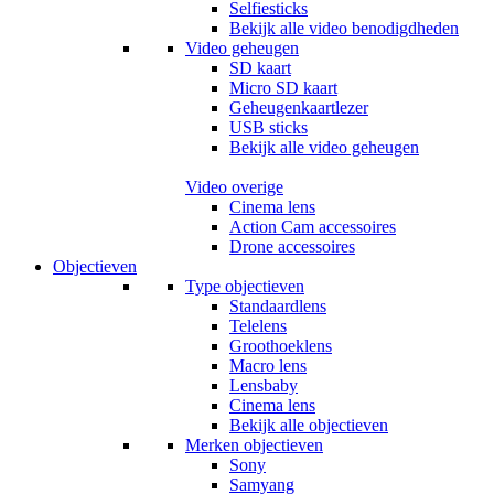
Selfiesticks
Bekijk alle video benodigdheden
Video geheugen
SD kaart
Micro SD kaart
Geheugenkaartlezer
USB sticks
Bekijk alle video geheugen
Video overige
Cinema lens
Action Cam accessoires
Drone accessoires
Objectieven
Type objectieven
Standaardlens
Telelens
Groothoeklens
Macro lens
Lensbaby
Cinema lens
Bekijk alle objectieven
Merken objectieven
Sony
Samyang