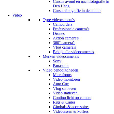
Cursus avond en nachtfotografie in
Den Haag
Cursus fotografie in de natuur
Video
Type videocamera's
Camcorders
Professionele camera’s
Drones
Action camera's
360° camera's
Vlog camera's
Bekijk alle videocamera's
Merken videocamera's
Sony
Panasonic
Video benodigdheden
Microfoons
Video monitoren
Auto Cue
Vlog statieven
Video statieven
Continu licht op camera
Rigs & Cages
Gimbals & accessoires
Videotassen & koffers