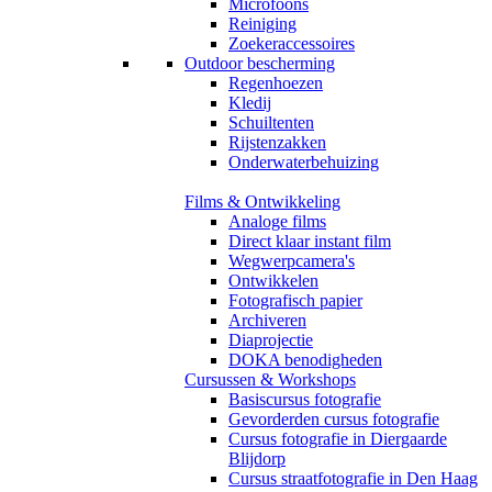
Microfoons
Reiniging
Zoekeraccessoires
Outdoor bescherming
Regenhoezen
Kledij
Schuiltenten
Rijstenzakken
Onderwaterbehuizing
Films & Ontwikkeling
Analoge films
Direct klaar instant film
Wegwerpcamera's
Ontwikkelen
Fotografisch papier
Archiveren
Diaprojectie
DOKA benodigheden
Cursussen & Workshops
Basiscursus fotografie
Gevorderden cursus fotografie
Cursus fotografie in Diergaarde
Blijdorp
Cursus straatfotografie in Den Haag