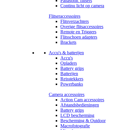
Panasonic flitsers
Continu licht op camera
Flitseraccessoires
Flitsverzachters
Overige flitsaccessoires
Remote en Triggers
Flitsschoen adapters
Brackets
Accu's & batterijen
Accu's
Opladers
Battery grips
Batterijen
Reisstekkers
Powerbanks
Camera accessoires
Action Cam accessoires
Afstandsbedieningen
Battery grips
LCD bescherming
Bescherming & Outdoor
Macrofotografie