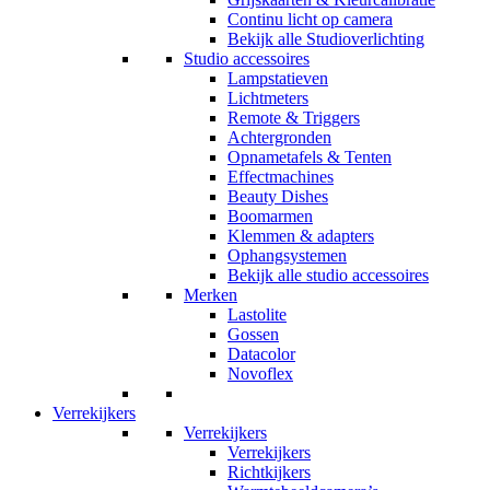
Continu licht op camera
Bekijk alle Studioverlichting
Studio accessoires
Lampstatieven
Lichtmeters
Remote & Triggers
Achtergronden
Opnametafels & Tenten
Effectmachines
Beauty Dishes
Boomarmen
Klemmen & adapters
Ophangsystemen
Bekijk alle studio accessoires
Merken
Lastolite
Gossen
Datacolor
Novoflex
Verrekijkers
Verrekijkers
Verrekijkers
Richtkijkers