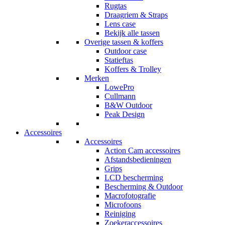
Rugtas
Draagriem & Straps
Lens case
Bekijk alle tassen
Overige tassen & koffers
Outdoor case
Statieftas
Koffers & Trolley
Merken
LowePro
Cullmann
B&W Outdoor
Peak Design
Accessoires
Accessoires
Action Cam accessoires
Afstandsbedieningen
Grips
LCD bescherming
Bescherming & Outdoor
Macrofotografie
Microfoons
Reiniging
Zoekeraccessoires