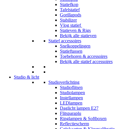
Statiefkop
Tafelstatief
Gorillapods
Stabilizer
Vlog statief
Statieven & Rigs
Bekijk alle statieven
Statief accessoires
Snelkoppelingen
Statieftassen
Toebehoren & accessoires
Bekijk alle statief accessoires
Studio & licht
Studioverlichting
Studioflitsen
Studiolampen
Instellampen
LEDlampen
Daglicht lampen E27
Flitsparaplu
Ringlampen & Softboxen
Reflectiescherm
Grijskaarten & Kleurcalibratie