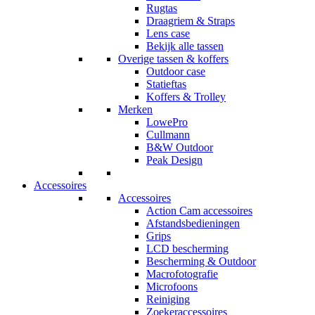
Rugtas
Draagriem & Straps
Lens case
Bekijk alle tassen
Overige tassen & koffers
Outdoor case
Statieftas
Koffers & Trolley
Merken
LowePro
Cullmann
B&W Outdoor
Peak Design
Accessoires
Accessoires
Action Cam accessoires
Afstandsbedieningen
Grips
LCD bescherming
Bescherming & Outdoor
Macrofotografie
Microfoons
Reiniging
Zoekeraccessoires