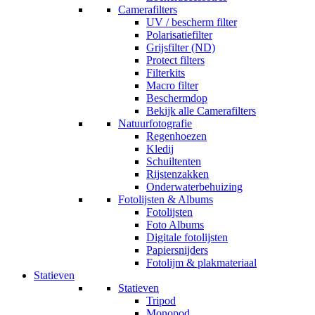
Camerafilters
UV / bescherm filter
Polarisatiefilter
Grijsfilter (ND)
Protect filters
Filterkits
Macro filter
Beschermdop
Bekijk alle Camerafilters
Natuurfotografie
Regenhoezen
Kledij
Schuiltenten
Rijstenzakken
Onderwaterbehuizing
Fotolijsten & Albums
Fotolijsten
Foto Albums
Digitale fotolijsten
Papiersnijders
Fotolijm & plakmateriaal
Statieven
Statieven
Tripod
Monopod