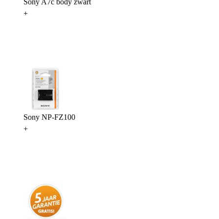
Sony A7c body zwart
+
Sony NP-FZ100
+