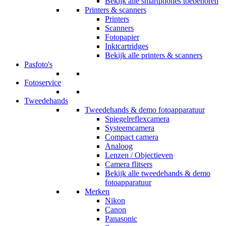
Bekijk alle smartphones toebehoren
Printers & scanners
Printers
Scanners
Fotopapier
Inktcartridges
Bekijk alle printers & scanners
Pasfoto's
Fotoservice
Tweedehands
Tweedehands & demo fotoapparatuur
Spiegelreflexcamera
Systeemcamera
Compact camera
Analoog
Lenzen / Objectieven
Camera flitsers
Bekijk alle tweedehands & demo
fotoapparatuur
Merken
Nikon
Canon
Panasonic