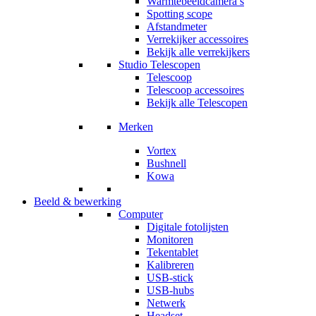
Warmtebeeldcamera’s
Spotting scope
Afstandmeter
Verrekijker accessoires
Bekijk alle verrekijkers
Studio Telescopen
Telescoop
Telescoop accessoires
Bekijk alle Telescopen
Merken
Vortex
Bushnell
Kowa
Beeld & bewerking
Computer
Digitale fotolijsten
Monitoren
Tekentablet
Kalibreren
USB-stick
USB-hubs
Netwerk
Headset