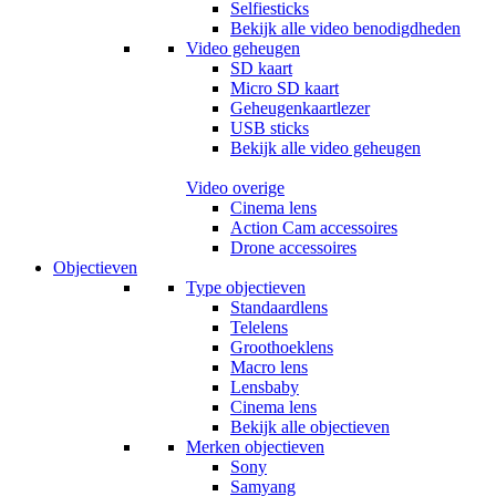
Selfiesticks
Bekijk alle video benodigdheden
Video geheugen
SD kaart
Micro SD kaart
Geheugenkaartlezer
USB sticks
Bekijk alle video geheugen
Video overige
Cinema lens
Action Cam accessoires
Drone accessoires
Objectieven
Type objectieven
Standaardlens
Telelens
Groothoeklens
Macro lens
Lensbaby
Cinema lens
Bekijk alle objectieven
Merken objectieven
Sony
Samyang