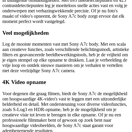
in uitdagende omstandigheden. Met 693 fasedetectiepunten en 425
contrastdetectiepunten leg je moeiteloos snelle acties vast en volg je
onderwerpen met verbazingwekkende precisie. Of je nu foto's
maakt of video's opneemt, de Sony A7c body zorgt ervoor dat elk
moment perfect wordt vastgelegd.
Veel mogelijkheden
Leg de mooiste momenten vast met Sony A7c body. Met een scala
aan creatieve functies, zoals verschillende belichtingsmodi, artistieke
filters en geavanceerde beeldbewerkingstools, heb je de vrijheid om
je eigen stempel op elke opname te drukken. Laat je verbeelding de
vrije loop en ontdek nieuwe manieren om je verhalen te vertellen
met deze veelzijdige Sony A7c camera.
4K Video opname
Voor degenen die graag filmen, biedt de Sony A7c de mogelijkheid
om hoogwaardige 4K-video's vast te leggen met een uitzonderlijke
helderheid en detail. Met ondersteuning voor diverse videofuncties,
zoals S-Log3 en HDR-opname, heb je de mogelijkheid om je
creatieve visie tot leven te brengen in elke opname. Of je nu een
professionele filmmaker bent of gewoon op zoek bent naar
hoogwaardige videobeelden, de Sony A7c staat garant voor
adembenemende resultaten.