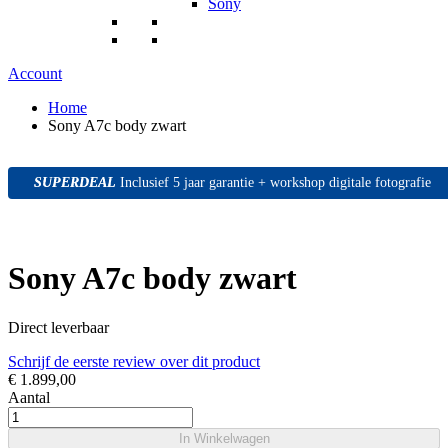
Sony
Account
Home
Sony A7c body zwart
SUPERDEAL
SUPERDEAL
SUPERDEAL
Inclusief 5 jaar garantie + workshop digitale fotografie
Sony A7c body zwart
Direct leverbaar
Schrijf de eerste review over dit product
€ 1.899,00
Aantal
In Winkelwagen