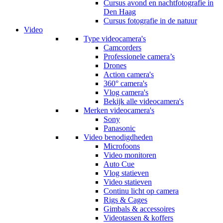
Cursus avond en nachtfotografie in
Den Haag
Cursus fotografie in de natuur
Video
Type videocamera's
Camcorders
Professionele camera’s
Drones
Action camera's
360° camera's
Vlog camera's
Bekijk alle videocamera's
Merken videocamera's
Sony
Panasonic
Video benodigdheden
Microfoons
Video monitoren
Auto Cue
Vlog statieven
Video statieven
Continu licht op camera
Rigs & Cages
Gimbals & accessoires
Videotassen & koffers