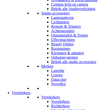
Continu licht op camera
Bekijk alle Studioverlichting
Studio accessoires
Lampstatieven
Lichtmeters
Remote & Triggers
Achtergronden
Opnametafels & Tenten
Effectmachines
Beauty Dishes
Boomarmen
Klemmen & adapters
Ophangsystemen
Bekijk alle studio accessoires
Merken
Lastolite
Gossen
Datacolor
Novoflex
Verrekijkers
Verrekijkers
Verrekijkers
Richtkijkers