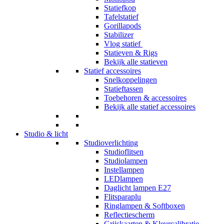
Statiefkop
Tafelstatief
Gorillapods
Stabilizer
Vlog statief
Statieven & Rigs
Bekijk alle statieven
Statief accessoires
Snelkoppelingen
Statieftassen
Toebehoren & accessoires
Bekijk alle statief accessoires
Studio & licht
Studioverlichting
Studioflitsen
Studiolampen
Instellampen
LEDlampen
Daglicht lampen E27
Flitsparaplu
Ringlampen & Softboxen
Reflectiescherm
Grijskaarten & Kleurcalibratie