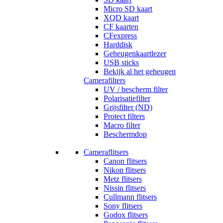
Micro SD kaart
XQD kaart
CF kaarten
CFexpress
Harddisk
Geheugenkaartlezer
USB sticks
Bekijk al het geheugen
Camerafilters
UV / bescherm filter
Polarisatiefilter
Grijsfilter (ND)
Protect filters
Macro filter
Beschermdop
Cameraflitsers
Canon flitsers
Nikon flitsers
Metz flitsers
Nissin flitsers
Cullmann flitsers
Sony flitsers
Godox flitsers