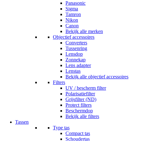
Panasonic
Sigma
Tamron
Nikon
Canon
Bekijk alle merken
Objectief accessoires
Converters
Tussenring
Lensdop
Zonnekap
Lens adapter
Lenstas
Bekijk alle objectief accessoires
Filters
UV / bescherm filter
Polarisatiefilter
Grijsfilter (ND)
Protect filters
Beschermdop
Bekijk alle filters
Tassen
Type tas
Compact tas
Schoudertas