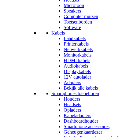
Microfoon
Speakers
Computer muizen
Toetsenborden
Software
Kabels
Laadkabels
Printerkabels
Netwerkkabels
Monitorkabels
HDMI kabels
Audiokabels
Displaykabels
12V autolader
Adapters
Bekijk alle kabels
Smartphones toebehoren
Houders
Headsets
Opladers
Kabeladapters
Dashboardhouder
Smartphone accessoires
Geheugenkaartlezer