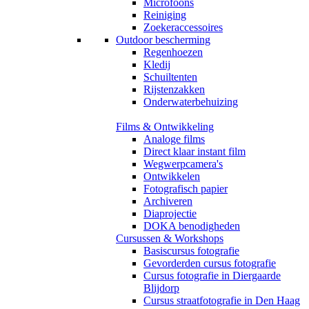
Microfoons
Reiniging
Zoekeraccessoires
Outdoor bescherming
Regenhoezen
Kledij
Schuiltenten
Rijstenzakken
Onderwaterbehuizing
Films & Ontwikkeling
Analoge films
Direct klaar instant film
Wegwerpcamera's
Ontwikkelen
Fotografisch papier
Archiveren
Diaprojectie
DOKA benodigheden
Cursussen & Workshops
Basiscursus fotografie
Gevorderden cursus fotografie
Cursus fotografie in Diergaarde
Blijdorp
Cursus straatfotografie in Den Haag