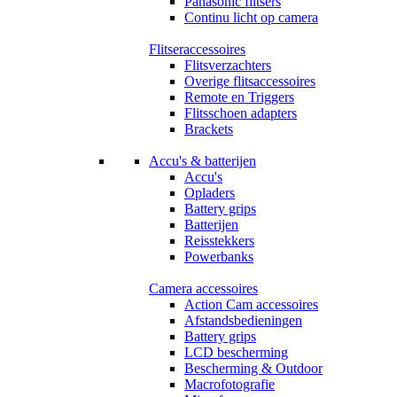
Panasonic flitsers
Continu licht op camera
Flitseraccessoires
Flitsverzachters
Overige flitsaccessoires
Remote en Triggers
Flitsschoen adapters
Brackets
Accu's & batterijen
Accu's
Opladers
Battery grips
Batterijen
Reisstekkers
Powerbanks
Camera accessoires
Action Cam accessoires
Afstandsbedieningen
Battery grips
LCD bescherming
Bescherming & Outdoor
Macrofotografie