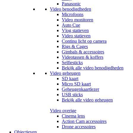
Panasonic
Video benodigdheden
Microfoons
Video monitoren
Auto Cue
Vlog statieven
Video statieven
Continu licht op camera
Rigs & Cages
Gimbals & accessoires
Videotassen & koffers
Selfiesticks
Bekijk alle video benodigdheden
Video geheugen
SD kaart
Micro SD kaart
Geheugenkaartlezer
USB sticks
Bekijk alle video geheugen
Video overige
Cinema lens
Action Cam accessoires
Drone accessoires
Objectieven