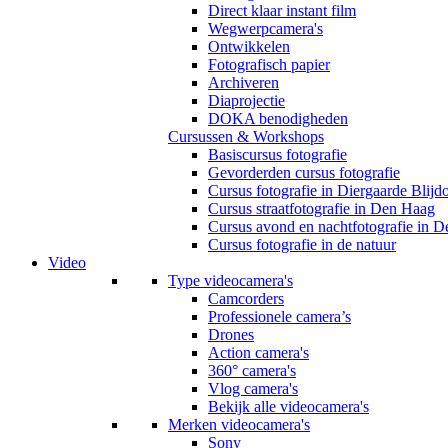
Direct klaar instant film
Wegwerpcamera's
Ontwikkelen
Fotografisch papier
Archiveren
Diaprojectie
DOKA benodigheden
Cursussen & Workshops
Basiscursus fotografie
Gevorderden cursus fotografie
Cursus fotografie in Diergaarde Blijd
Cursus straatfotografie in Den Haag
Cursus avond en nachtfotografie in 
Cursus fotografie in de natuur
Video
Type videocamera's
Camcorders
Professionele camera’s
Drones
Action camera's
360° camera's
Vlog camera's
Bekijk alle videocamera's
Merken videocamera's
Sony