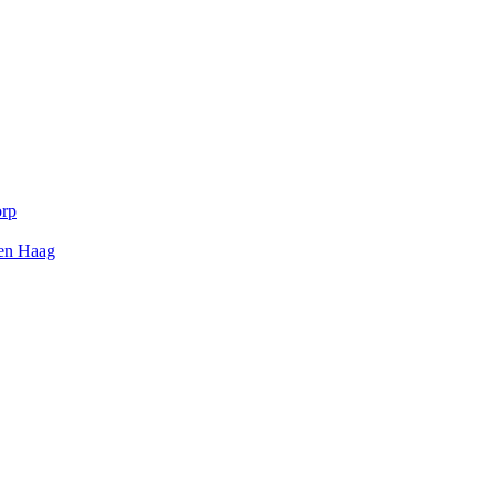
orp
Den Haag