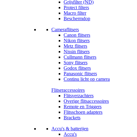
Grijsfilter (ND)
Protect filters
Macro filter
Beschermdop
Cameraflitsers
Canon flitsers
Nikon flitsers
Metz flitsers
Nissin flitsers
Cullmann flitsers
Sony flitsers
Godox flitsers
Panasonic flitsers
Continu licht op camera
Flitseraccessoires
Flitsverzachters
Overige flitsaccessoires
Remote en Triggers
Flitsschoen adapters
Brackets
Accu's & batterijen
Accu's