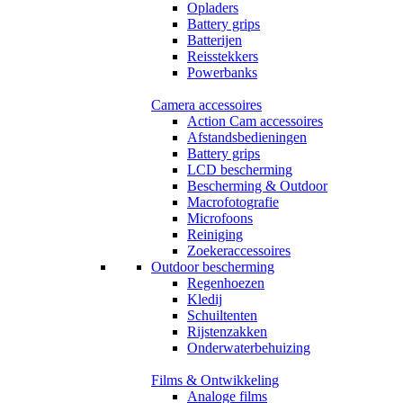
Opladers
Battery grips
Batterijen
Reisstekkers
Powerbanks
Camera accessoires
Action Cam accessoires
Afstandsbedieningen
Battery grips
LCD bescherming
Bescherming & Outdoor
Macrofotografie
Microfoons
Reiniging
Zoekeraccessoires
Outdoor bescherming
Regenhoezen
Kledij
Schuiltenten
Rijstenzakken
Onderwaterbehuizing
Films & Ontwikkeling
Analoge films