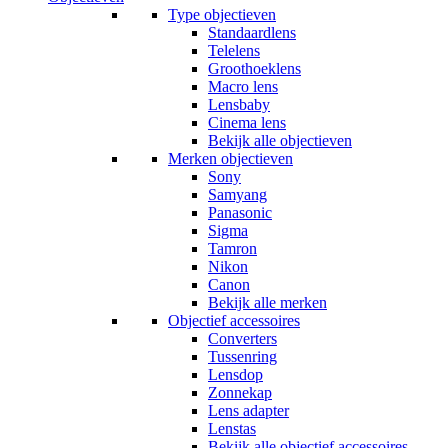
Type objectieven
Standaardlens
Telelens
Groothoeklens
Macro lens
Lensbaby
Cinema lens
Bekijk alle objectieven
Merken objectieven
Sony
Samyang
Panasonic
Sigma
Tamron
Nikon
Canon
Bekijk alle merken
Objectief accessoires
Converters
Tussenring
Lensdop
Zonnekap
Lens adapter
Lenstas
Bekijk alle objectief accessoires