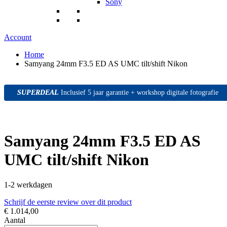
Sony
Account
Home
Samyang 24mm F3.5 ED AS UMC tilt/shift Nikon
SUPERDEAL
SUPERDEAL
SUPERDEAL
Inclusief 5 jaar garantie + workshop digitale fotografie
Samyang 24mm F3.5 ED AS
UMC tilt/shift Nikon
1-2 werkdagen
Schrijf de eerste review over dit product
€ 1.014,00
Aantal