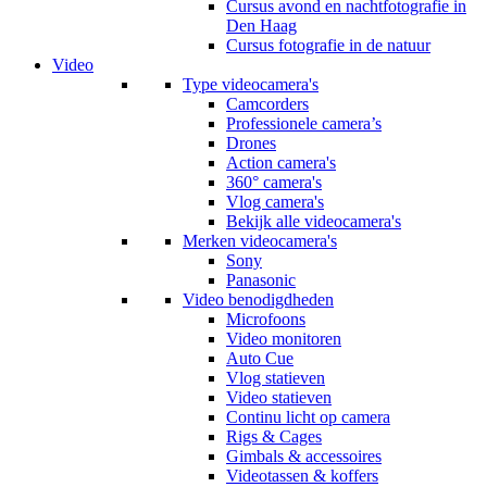
Cursus avond en nachtfotografie in
Den Haag
Cursus fotografie in de natuur
Video
Type videocamera's
Camcorders
Professionele camera’s
Drones
Action camera's
360° camera's
Vlog camera's
Bekijk alle videocamera's
Merken videocamera's
Sony
Panasonic
Video benodigdheden
Microfoons
Video monitoren
Auto Cue
Vlog statieven
Video statieven
Continu licht op camera
Rigs & Cages
Gimbals & accessoires
Videotassen & koffers