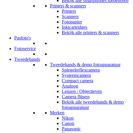
Bekijk alle smartphones toebehoren
Printers & scanners
Printers
Scanners
Fotopapier
Inktcartridges
Bekijk alle printers & scanners
Pasfoto's
Fotoservice
Tweedehands
Tweedehands & demo fotoapparatuur
Spiegelreflexcamera
Systeemcamera
Compact camera
Analoog
Lenzen / Objectieven
Camera flitsers
Bekijk alle tweedehands & demo
fotoapparatuur
Merken
Nikon
Canon
Panasonic