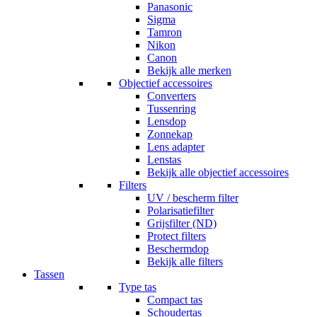
Panasonic
Sigma
Tamron
Nikon
Canon
Bekijk alle merken
Objectief accessoires
Converters
Tussenring
Lensdop
Zonnekap
Lens adapter
Lenstas
Bekijk alle objectief accessoires
Filters
UV / bescherm filter
Polarisatiefilter
Grijsfilter (ND)
Protect filters
Beschermdop
Bekijk alle filters
Tassen
Type tas
Compact tas
Schoudertas