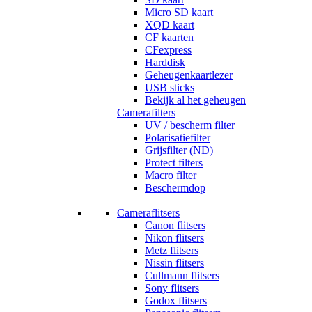
Micro SD kaart
XQD kaart
CF kaarten
CFexpress
Harddisk
Geheugenkaartlezer
USB sticks
Bekijk al het geheugen
Camerafilters
UV / bescherm filter
Polarisatiefilter
Grijsfilter (ND)
Protect filters
Macro filter
Beschermdop
Cameraflitsers
Canon flitsers
Nikon flitsers
Metz flitsers
Nissin flitsers
Cullmann flitsers
Sony flitsers
Godox flitsers