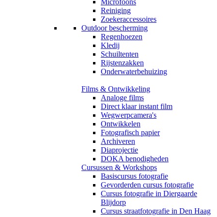
Microfoons
Reiniging
Zoekeraccessoires
Outdoor bescherming
Regenhoezen
Kledij
Schuiltenten
Rijstenzakken
Onderwaterbehuizing
Films & Ontwikkeling
Analoge films
Direct klaar instant film
Wegwerpcamera's
Ontwikkelen
Fotografisch papier
Archiveren
Diaprojectie
DOKA benodigheden
Cursussen & Workshops
Basiscursus fotografie
Gevorderden cursus fotografie
Cursus fotografie in Diergaarde
Blijdorp
Cursus straatfotografie in Den Haag