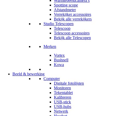
Warmtebeeldcamera’s
Spotting scope
Afstandmeter
Verrekijker accessoires
Bekijk alle verrekijkers
Studio Telescopen
Telescoop
Telescoop accessoires
Bekijk alle Telescopen
Merken
Vortex
Bushnell
Kowa
Beeld & bewerking
Computer
Digitale fotolijsten
Monitoren
Tekentablet
Kalibreren
USB-stick
USB-hubs
Netwerk
Headset