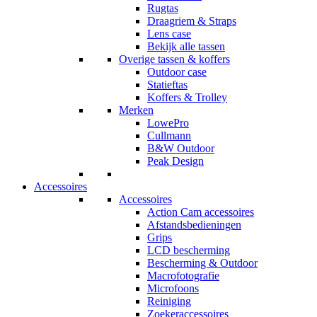
Rugtas
Draagriem & Straps
Lens case
Bekijk alle tassen
Overige tassen & koffers
Outdoor case
Statieftas
Koffers & Trolley
Merken
LowePro
Cullmann
B&W Outdoor
Peak Design
Accessoires
Accessoires
Action Cam accessoires
Afstandsbedieningen
Grips
LCD bescherming
Bescherming & Outdoor
Macrofotografie
Microfoons
Reiniging
Zoekeraccessoires