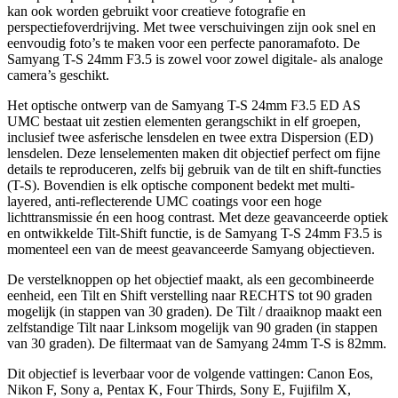
kan ook worden gebruikt voor creatieve fotografie en
perspectiefoverdrijving. Met twee verschuivingen zijn ook snel en
eenvoudig foto’s te maken voor een perfecte panoramafoto. De
Samyang T-S 24mm F3.5 is zowel voor zowel digitale- als analoge
camera’s geschikt.
Het optische ontwerp van de Samyang T-S 24mm F3.5 ED AS
UMC bestaat uit zestien elementen gerangschikt in elf groepen,
inclusief twee asferische lensdelen en twee extra Dispersion (ED)
lensdelen. Deze lenselementen maken dit objectief perfect om fijne
details te reproduceren, zelfs bij gebruik van de tilt en shift-functies
(T-S). Bovendien is elk optische component bedekt met multi-
layered, anti-reflecterende UMC coatings voor een hoge
lichttransmissie én een hoog contrast. Met deze geavanceerde optiek
en ontwikkelde Tilt-Shift functie, is de Samyang T-S 24mm F3.5 is
momenteel een van de meest geavanceerde Samyang objectieven.
De verstelknoppen op het objectief maakt, als een gecombineerde
eenheid, een Tilt en Shift verstelling naar RECHTS tot 90 graden
mogelijk (in stappen van 30 graden). De Tilt / draaiknop maakt een
zelfstandige Tilt naar Linksom mogelijk van 90 graden (in stappen
van 30 graden). De filtermaat van de Samyang 24mm T-S is 82mm.
Dit objectief is leverbaar voor de volgende vattingen: Canon Eos,
Nikon F, Sony a, Pentax K, Four Thirds, Sony E, Fujifilm X,