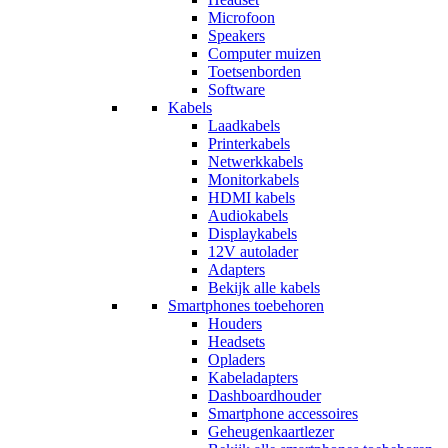
Microfoon
Speakers
Computer muizen
Toetsenborden
Software
Kabels
Laadkabels
Printerkabels
Netwerkkabels
Monitorkabels
HDMI kabels
Audiokabels
Displaykabels
12V autolader
Adapters
Bekijk alle kabels
Smartphones toebehoren
Houders
Headsets
Opladers
Kabeladapters
Dashboardhouder
Smartphone accessoires
Geheugenkaartlezer