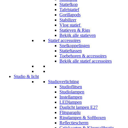
Statiefkop
Tafelstatief
Gorillapods
Stabilizer
Vlog statief
Statieven & Rigs
Bekijk alle statieven
Statief accessoires
Snelkoppelingen
Statieftassen
Toebehoren & accessoires
Bekijk alle statief accessoires
Studio & licht
Studioverlichting
Studioflitsen
Studiolampen
Instellampen
LEDlampen
Daglicht lampen E27
Flitsparaplu
Ringlampen & Softboxen
Reflectiescherm
Grijskaarten & Kleurcalibratie