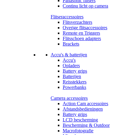
Panasonic flitsers
Continu licht op camera
Flitseraccessoires
Flitsverzachters
Overige flitsaccessoires
Remote en Triggers
Flitsschoen adapters
Brackets
Accu's & batterijen
Accu's
Opladers
Battery grips
Batterijen
Reisstekkers
Powerbanks
Camera accessoires
Action Cam accessoires
Afstandsbedieningen
Battery grips
LCD bescherming
Bescherming & Outdoor
Macrofotografie