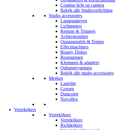
Continu licht op camera
Bekijk alle Studioverlichting
Studio accessoires
Lampstatieven
Lichtmeters
Remote & Triggers
Achtergronden
Opnametafels & Tenten
Effectmachines
Beauty Dishes
Boomarmen
Klemmen & adapters
Ophangsystemen
Bekijk alle studio accessoires
Merken
Lastolite
Gossen
Datacolor
Novoflex
Verrekijkers
Verrekijkers
Verrekijkers
Richtkijkers