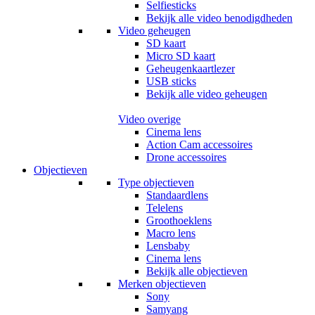
Selfiesticks
Bekijk alle video benodigdheden
Video geheugen
SD kaart
Micro SD kaart
Geheugenkaartlezer
USB sticks
Bekijk alle video geheugen
Video overige
Cinema lens
Action Cam accessoires
Drone accessoires
Objectieven
Type objectieven
Standaardlens
Telelens
Groothoeklens
Macro lens
Lensbaby
Cinema lens
Bekijk alle objectieven
Merken objectieven
Sony
Samyang