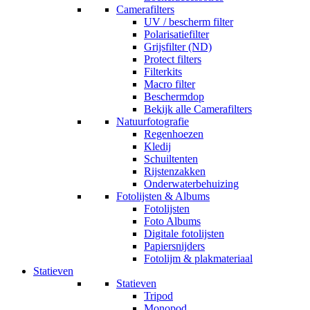
Camerafilters
UV / bescherm filter
Polarisatiefilter
Grijsfilter (ND)
Protect filters
Filterkits
Macro filter
Beschermdop
Bekijk alle Camerafilters
Natuurfotografie
Regenhoezen
Kledij
Schuiltenten
Rijstenzakken
Onderwaterbehuizing
Fotolijsten & Albums
Fotolijsten
Foto Albums
Digitale fotolijsten
Papiersnijders
Fotolijm & plakmateriaal
Statieven
Statieven
Tripod
Monopod