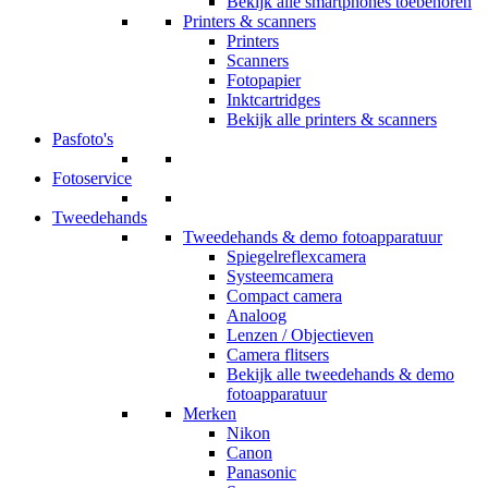
Bekijk alle smartphones toebehoren
Printers & scanners
Printers
Scanners
Fotopapier
Inktcartridges
Bekijk alle printers & scanners
Pasfoto's
Fotoservice
Tweedehands
Tweedehands & demo fotoapparatuur
Spiegelreflexcamera
Systeemcamera
Compact camera
Analoog
Lenzen / Objectieven
Camera flitsers
Bekijk alle tweedehands & demo
fotoapparatuur
Merken
Nikon
Canon
Panasonic