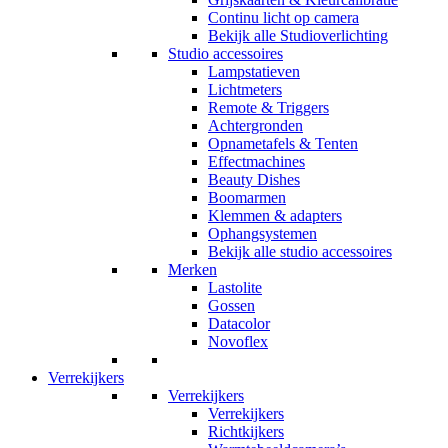
Continu licht op camera
Bekijk alle Studioverlichting
Studio accessoires
Lampstatieven
Lichtmeters
Remote & Triggers
Achtergronden
Opnametafels & Tenten
Effectmachines
Beauty Dishes
Boomarmen
Klemmen & adapters
Ophangsystemen
Bekijk alle studio accessoires
Merken
Lastolite
Gossen
Datacolor
Novoflex
Verrekijkers
Verrekijkers
Verrekijkers
Richtkijkers