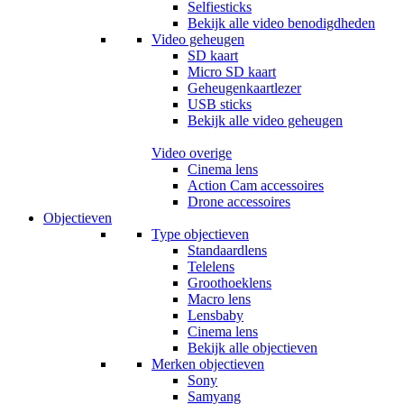
Selfiesticks
Bekijk alle video benodigdheden
Video geheugen
SD kaart
Micro SD kaart
Geheugenkaartlezer
USB sticks
Bekijk alle video geheugen
Video overige
Cinema lens
Action Cam accessoires
Drone accessoires
Objectieven
Type objectieven
Standaardlens
Telelens
Groothoeklens
Macro lens
Lensbaby
Cinema lens
Bekijk alle objectieven
Merken objectieven
Sony
Samyang