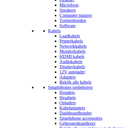
Microfoon
Speakers
Computer muizen
Toetsenborden
Software
Kabels
Laadkabels
Printerkabels
Netwerkkabels
Monitorkabels
HDMI kabels
Audiokabels
Displaykabels
12V autolader
Adapters
Bekijk alle kabels
Smartphones toebehoren
Houders
Headsets
Opladers
Kabeladapters
Dashboardhouder
Smartphone accessoires
Geheugenkaartlezer