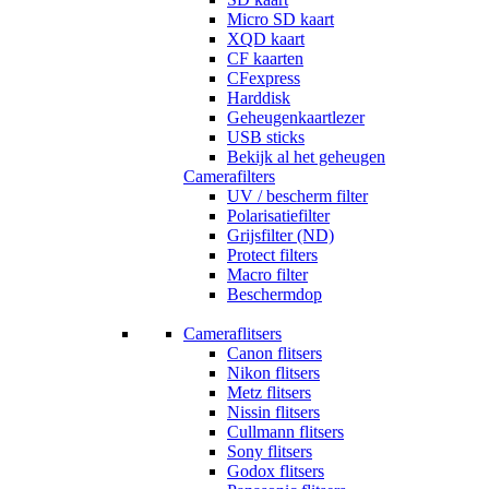
Micro SD kaart
XQD kaart
CF kaarten
CFexpress
Harddisk
Geheugenkaartlezer
USB sticks
Bekijk al het geheugen
Camerafilters
UV / bescherm filter
Polarisatiefilter
Grijsfilter (ND)
Protect filters
Macro filter
Beschermdop
Cameraflitsers
Canon flitsers
Nikon flitsers
Metz flitsers
Nissin flitsers
Cullmann flitsers
Sony flitsers
Godox flitsers