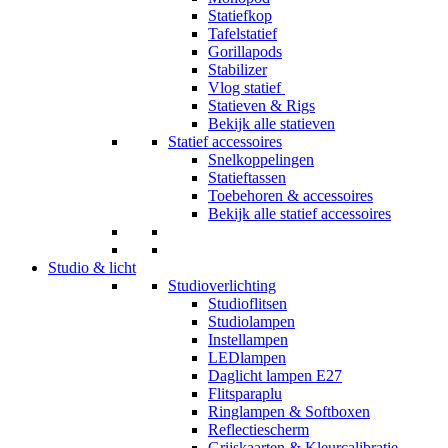
Statiefkop
Tafelstatief
Gorillapods
Stabilizer
Vlog statief
Statieven & Rigs
Bekijk alle statieven
Statief accessoires
Snelkoppelingen
Statieftassen
Toebehoren & accessoires
Bekijk alle statief accessoires
Studio & licht
Studioverlichting
Studioflitsen
Studiolampen
Instellampen
LEDlampen
Daglicht lampen E27
Flitsparaplu
Ringlampen & Softboxen
Reflectiescherm
Grijskaarten & Kleurcalibratie