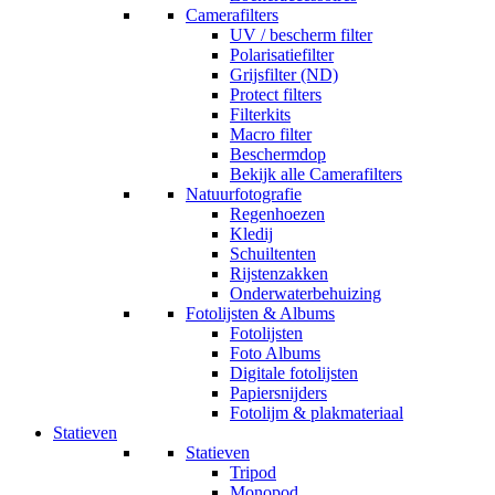
Camerafilters
UV / bescherm filter
Polarisatiefilter
Grijsfilter (ND)
Protect filters
Filterkits
Macro filter
Beschermdop
Bekijk alle Camerafilters
Natuurfotografie
Regenhoezen
Kledij
Schuiltenten
Rijstenzakken
Onderwaterbehuizing
Fotolijsten & Albums
Fotolijsten
Foto Albums
Digitale fotolijsten
Papiersnijders
Fotolijm & plakmateriaal
Statieven
Statieven
Tripod
Monopod