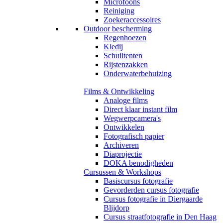
Microfoons
Reiniging
Zoekeraccessoires
Outdoor bescherming
Regenhoezen
Kledij
Schuiltenten
Rijstenzakken
Onderwaterbehuizing
Films & Ontwikkeling
Analoge films
Direct klaar instant film
Wegwerpcamera's
Ontwikkelen
Fotografisch papier
Archiveren
Diaprojectie
DOKA benodigheden
Cursussen & Workshops
Basiscursus fotografie
Gevorderden cursus fotografie
Cursus fotografie in Diergaarde
Blijdorp
Cursus straatfotografie in Den Haag