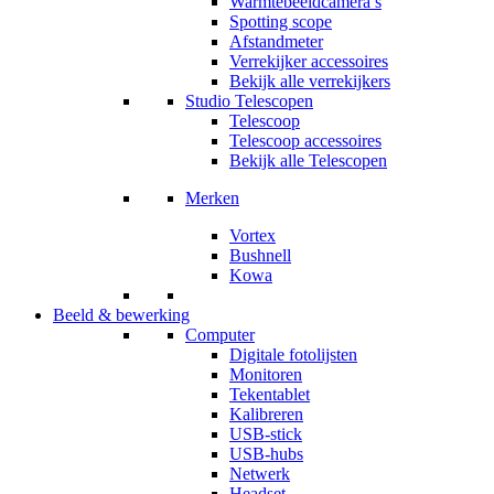
Warmtebeeldcamera’s
Spotting scope
Afstandmeter
Verrekijker accessoires
Bekijk alle verrekijkers
Studio Telescopen
Telescoop
Telescoop accessoires
Bekijk alle Telescopen
Merken
Vortex
Bushnell
Kowa
Beeld & bewerking
Computer
Digitale fotolijsten
Monitoren
Tekentablet
Kalibreren
USB-stick
USB-hubs
Netwerk
Headset