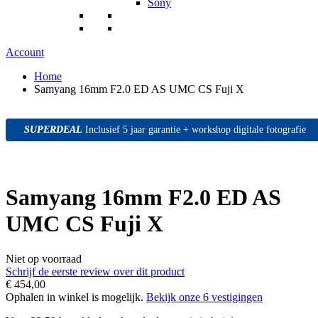
Sony
Account
Home
Samyang 16mm F2.0 ED AS UMC CS Fuji X
SUPERDEAL
SUPERDEAL
SUPERDEAL
Inclusief 5 jaar garantie + workshop digitale fotografie
Samyang 16mm F2.0 ED AS
UMC CS Fuji X
Niet op voorraad
Schrijf de eerste review over dit product
€ 454,00
Ophalen in winkel is mogelijk.
Bekijk onze 6 vestigingen