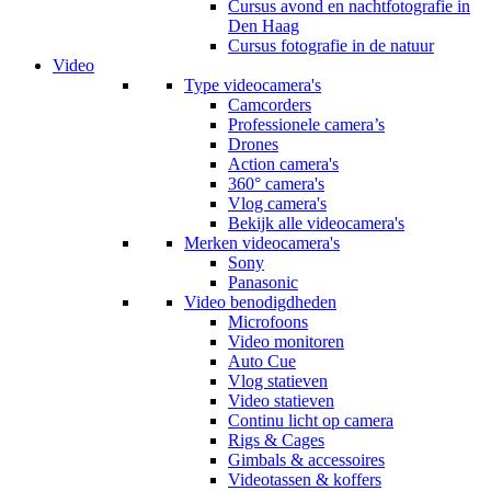
Cursus avond en nachtfotografie in
Den Haag
Cursus fotografie in de natuur
Video
Type videocamera's
Camcorders
Professionele camera’s
Drones
Action camera's
360° camera's
Vlog camera's
Bekijk alle videocamera's
Merken videocamera's
Sony
Panasonic
Video benodigdheden
Microfoons
Video monitoren
Auto Cue
Vlog statieven
Video statieven
Continu licht op camera
Rigs & Cages
Gimbals & accessoires
Videotassen & koffers