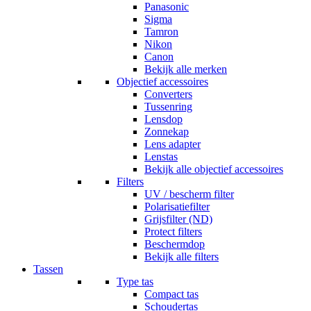
Panasonic
Sigma
Tamron
Nikon
Canon
Bekijk alle merken
Objectief accessoires
Converters
Tussenring
Lensdop
Zonnekap
Lens adapter
Lenstas
Bekijk alle objectief accessoires
Filters
UV / bescherm filter
Polarisatiefilter
Grijsfilter (ND)
Protect filters
Beschermdop
Bekijk alle filters
Tassen
Type tas
Compact tas
Schoudertas