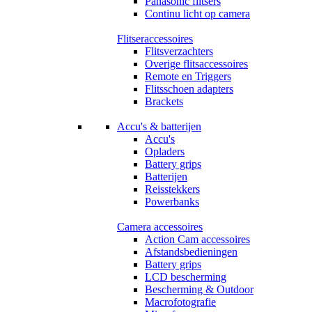
Panasonic flitsers
Continu licht op camera
Flitseraccessoires
Flitsverzachters
Overige flitsaccessoires
Remote en Triggers
Flitsschoen adapters
Brackets
Accu's & batterijen
Accu's
Opladers
Battery grips
Batterijen
Reisstekkers
Powerbanks
Camera accessoires
Action Cam accessoires
Afstandsbedieningen
Battery grips
LCD bescherming
Bescherming & Outdoor
Macrofotografie