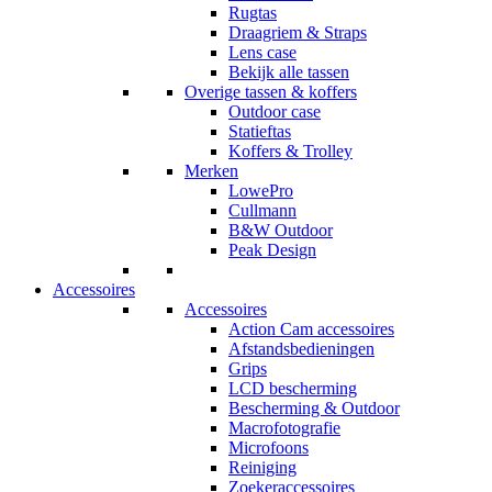
Rugtas
Draagriem & Straps
Lens case
Bekijk alle tassen
Overige tassen & koffers
Outdoor case
Statieftas
Koffers & Trolley
Merken
LowePro
Cullmann
B&W Outdoor
Peak Design
Accessoires
Accessoires
Action Cam accessoires
Afstandsbedieningen
Grips
LCD bescherming
Bescherming & Outdoor
Macrofotografie
Microfoons
Reiniging
Zoekeraccessoires