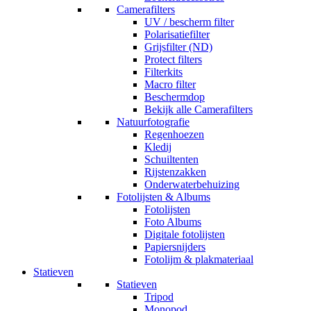
Camerafilters
UV / bescherm filter
Polarisatiefilter
Grijsfilter (ND)
Protect filters
Filterkits
Macro filter
Beschermdop
Bekijk alle Camerafilters
Natuurfotografie
Regenhoezen
Kledij
Schuiltenten
Rijstenzakken
Onderwaterbehuizing
Fotolijsten & Albums
Fotolijsten
Foto Albums
Digitale fotolijsten
Papiersnijders
Fotolijm & plakmateriaal
Statieven
Statieven
Tripod
Monopod