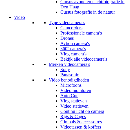
Cursus avond en nachtfotografie in
Den Haag
Cursus fotografie in de natuur
Video
Type videocamera's
Camcorders
Professionele camera’s
Drones
Action camera's
360° camera's
Vlog camera's
Bekijk alle videocamera's
Merken videocamera's
Sony
Panasonic
Video benodigdheden
Microfoons
Video monitoren
Auto Cue
Vlog statieven
Video statieven
Continu licht op camera
Rigs & Cages
Gimbals & accessoires
Videotassen & koffers