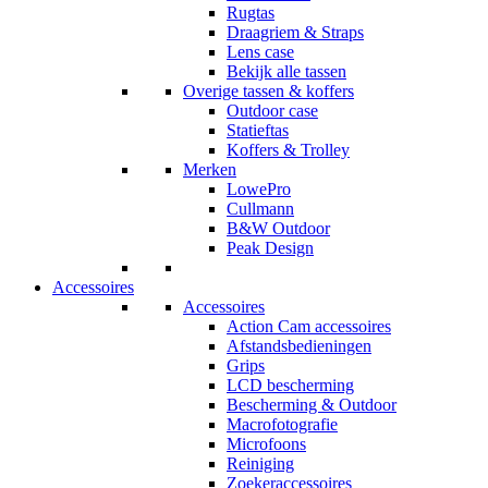
Rugtas
Draagriem & Straps
Lens case
Bekijk alle tassen
Overige tassen & koffers
Outdoor case
Statieftas
Koffers & Trolley
Merken
LowePro
Cullmann
B&W Outdoor
Peak Design
Accessoires
Accessoires
Action Cam accessoires
Afstandsbedieningen
Grips
LCD bescherming
Bescherming & Outdoor
Macrofotografie
Microfoons
Reiniging
Zoekeraccessoires