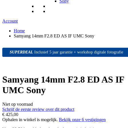
Sony
Account
Home
Samyang 14mm F2.8 ED AS IF UMC Sony
SUPERDEAL
SUPERDEAL
SUPERDEAL
Inclusief 5 jaar garantie + workshop digitale fotografie
Samyang 14mm F2.8 ED AS IF
UMC Sony
Niet op voorraad
Schrijf de eerste review over dit product
€ 425,00
Ophalen in winkel is mogelijk.
Bekijk onze 6 vestigingen