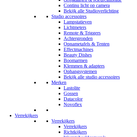
Continu licht op camera
Bekijk alle Studioverlichting
Studio accessoires
Lampstatieven
Lichtmeters
Remote & Triggers
Achtergronden
Opnametafels & Tenten
Effectmachines
Beauty Dishes
Boomarmen
Klemmen & adapters
Ophangsystemen
Bekijk alle studio accessoires
Merken
Lastolite
Gossen
Datacolor
Novoflex
Verrekijkers
Verrekijkers
Verrekijkers
Richtkijkers