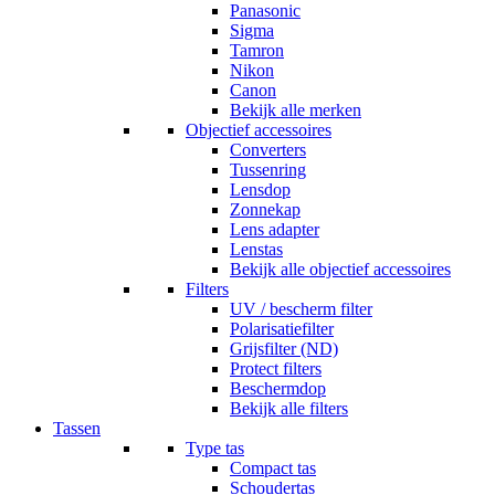
Panasonic
Sigma
Tamron
Nikon
Canon
Bekijk alle merken
Objectief accessoires
Converters
Tussenring
Lensdop
Zonnekap
Lens adapter
Lenstas
Bekijk alle objectief accessoires
Filters
UV / bescherm filter
Polarisatiefilter
Grijsfilter (ND)
Protect filters
Beschermdop
Bekijk alle filters
Tassen
Type tas
Compact tas
Schoudertas