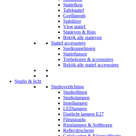
Statiefkop
Tafelstatief
Gorillapods
Stabilizer
Vlog statief
Statieven & Rigs
Bekijk alle statieven
Statief accessoires
Snelkoppelingen
Statieftassen
Toebehoren & accessoires
Bekijk alle statief accessoires
Studio & licht
Studioverlichting
Studioflitsen
Studiolampen
Instellampen
LEDlampen
Daglicht lampen E27
Flitsparaplu
Ringlampen & Softboxen
Reflectiescherm
Grijskaarten & Kleurcalibratie