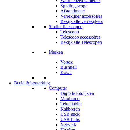
Warmtebeeldcamera’s
Spotting scope
Afstandmeter
Verrekijker accessoires
Bekijk alle verrekijkers
Studio Telescopen
Telescoop
Telescoop accessoires
Bekijk alle Telescopen
Merken
Vortex
Bushnell
Kowa
Beeld & bewerking
Computer
Digitale fotolijsten
Monitoren
Tekentablet
Kalibreren
USB-stick
USB-hubs
Netwerk
Headset