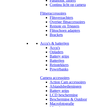
Panasonic flitsers
Continu licht op camera
Flitseraccessoires
Flitsverzachters
Overige flitsaccessoires
Remote en Triggers
Flitsschoen adapters
Brackets
Accu's & batterijen
Accu's
Opladers
Battery grips
Batterijen
Reisstekkers
Powerbanks
Camera accessoires
Action Cam accessoires
Afstandsbedieningen
Battery grips
LCD bescherming
Bescherming & Outdoor
Macrofotografie