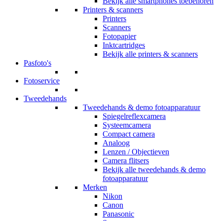
Bekijk alle smartphones toebehoren
Printers & scanners
Printers
Scanners
Fotopapier
Inktcartridges
Bekijk alle printers & scanners
Pasfoto's
Fotoservice
Tweedehands
Tweedehands & demo fotoapparatuur
Spiegelreflexcamera
Systeemcamera
Compact camera
Analoog
Lenzen / Objectieven
Camera flitsers
Bekijk alle tweedehands & demo
fotoapparatuur
Merken
Nikon
Canon
Panasonic