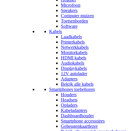
Microfoon
Speakers
Computer muizen
Toetsenborden
Software
Kabels
Laadkabels
Printerkabels
Netwerkkabels
Monitorkabels
HDMI kabels
Audiokabels
Displaykabels
12V autolader
Adapters
Bekijk alle kabels
Smartphones toebehoren
Houders
Headsets
Opladers
Kabeladapters
Dashboardhouder
Smartphone accessoires
Geheugenkaartlezer