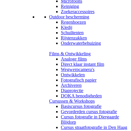
Microfoons
Reiniging
Zoekeraccessoires
Outdoor bescherming
Regenhoezen
Kledij
Schuiltenten
Rijstenzakken
Onderwaterbehuizing
Films & Ontwikkeling
Analoge films
Direct klaar instant film
Wegwerpcamera's
Ontwikkelen
Fotografisch papier
Archiveren
Diaprojectie
DOKA benodigheden
Cursussen & Workshops
Basiscursus fotografie
Gevorderden cursus fotografie
Cursus fotografie in Diergaarde
Blijdorp
Cursus straatfotografie in Den Haag