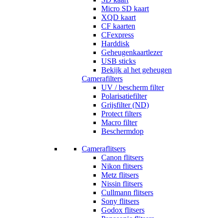
Micro SD kaart
XQD kaart
CF kaarten
CFexpress
Harddisk
Geheugenkaartlezer
USB sticks
Bekijk al het geheugen
Camerafilters
UV / bescherm filter
Polarisatiefilter
Grijsfilter (ND)
Protect filters
Macro filter
Beschermdop
Cameraflitsers
Canon flitsers
Nikon flitsers
Metz flitsers
Nissin flitsers
Cullmann flitsers
Sony flitsers
Godox flitsers