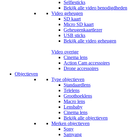
Selfiesticks
Bekijk alle video benodigdheden
Video geheugen
SD kaart
Micro SD kaart
Geheugenkaartlezer
USB sticks
Bekijk alle video geheugen
Video overige
Cinema lens
Action Cam accessoires
Drone accessoires
Objectieven
Type objectieven
Standaardlens
Telelens
Groothoeklens
Macro lens
Lensbaby
Cinema lens
Bekijk alle objectieven
Merken objectieven
Sony
Samyang