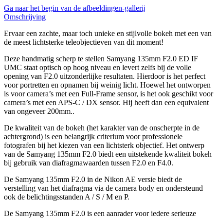
Ga naar het begin van de afbeeldingen-gallerij
Omschrijving
Ervaar een zachte, maar toch unieke en stijlvolle bokeh met een van
de meest lichtsterke teleobjectieven van dit moment!
Deze handmatig scherp te stellen Samyang 135mm F2.0 ED IF
UMC staat optisch op hoog niveau en levert zelfs bij de volle
opening van F2.0 uitzonderlijke resultaten. Hierdoor is het perfect
voor portretten en opnamen bij weinig licht. Hoewel het ontworpen
is voor camera’s met een Full-Frame sensor, is het ook geschikt voor
camera’s met een APS-C / DX sensor. Hij heeft dan een equivalent
van ongeveer 200mm..
De kwaliteit van de bokeh (het karakter van de onscherpte in de
achtergrond) is een belangrijk criterium voor professionele
fotografen bij het kiezen van een lichtsterk objectief. Het ontwerp
van de Samyang 135mm F2.0 biedt een uitstekende kwaliteit bokeh
bij gebruik van diafragmawaarden tussen F2.0 en F4.0.
De Samyang 135mm F2.0 in de Nikon AE versie biedt de
verstelling van het diafragma via de camera body en ondersteund
ook de belichtingsstanden A / S / M en P.
De Samyang 135mm F2.0 is een aanrader voor iedere serieuze