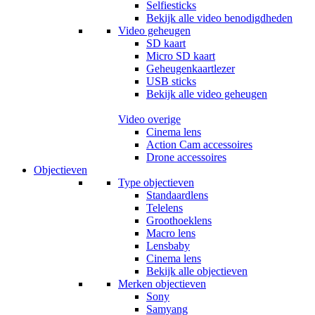
Selfiesticks
Bekijk alle video benodigdheden
Video geheugen
SD kaart
Micro SD kaart
Geheugenkaartlezer
USB sticks
Bekijk alle video geheugen
Video overige
Cinema lens
Action Cam accessoires
Drone accessoires
Objectieven
Type objectieven
Standaardlens
Telelens
Groothoeklens
Macro lens
Lensbaby
Cinema lens
Bekijk alle objectieven
Merken objectieven
Sony
Samyang