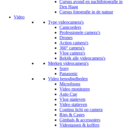
Cursus avond en nachtfotografie in
Den Haag
Cursus fotografie in de natuur
Video
Type videocamera's
Camcorders
Professionele camera’s
Drones
Action camera's
360° camera's
Vlog camera's
Bekijk alle videocamera's
Merken videocamera's
Sony
Panasonic
Video benodigdheden
Microfoons
Video monitoren
Auto Cue
Vlog statieven
Video statieven
Continu licht op camera
Rigs & Cages
Gimbals & accessoires
Videotassen & koffers