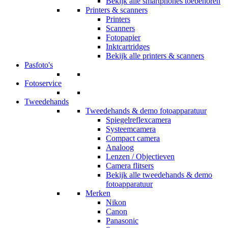
Bekijk alle smartphones toebehoren
Printers & scanners
Printers
Scanners
Fotopapier
Inktcartridges
Bekijk alle printers & scanners
Pasfoto's
Fotoservice
Tweedehands
Tweedehands & demo fotoapparatuur
Spiegelreflexcamera
Systeemcamera
Compact camera
Analoog
Lenzen / Objectieven
Camera flitsers
Bekijk alle tweedehands & demo
fotoapparatuur
Merken
Nikon
Canon
Panasonic