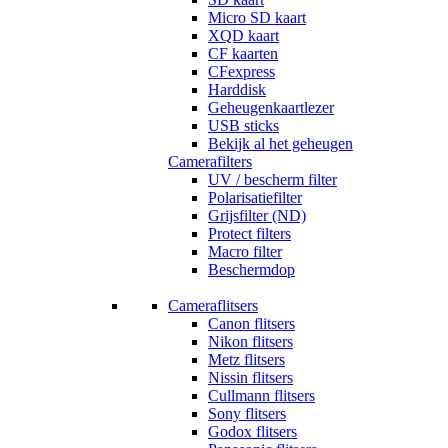
Micro SD kaart
XQD kaart
CF kaarten
CFexpress
Harddisk
Geheugenkaartlezer
USB sticks
Bekijk al het geheugen
Camerafilters
UV / bescherm filter
Polarisatiefilter
Grijsfilter (ND)
Protect filters
Macro filter
Beschermdop
Cameraflitsers
Canon flitsers
Nikon flitsers
Metz flitsers
Nissin flitsers
Cullmann flitsers
Sony flitsers
Godox flitsers