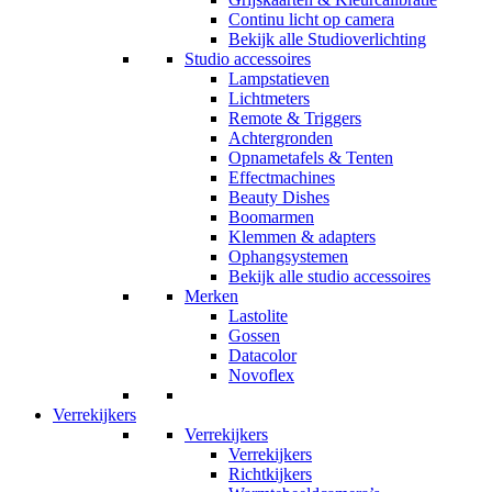
Continu licht op camera
Bekijk alle Studioverlichting
Studio accessoires
Lampstatieven
Lichtmeters
Remote & Triggers
Achtergronden
Opnametafels & Tenten
Effectmachines
Beauty Dishes
Boomarmen
Klemmen & adapters
Ophangsystemen
Bekijk alle studio accessoires
Merken
Lastolite
Gossen
Datacolor
Novoflex
Verrekijkers
Verrekijkers
Verrekijkers
Richtkijkers