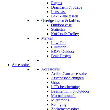
Rugtas
Draagriem & Straps
Lens case
Bekijk alle tassen
Overige tassen & koffers
Outdoor case
Statieftas
Koffers & Trolley
Merken
LowePro
Cullmann
B&W Outdoor
Peak Design
Accessoires
Accessoires
Action Cam accessoires
Afstandsbedieningen
Grips
LCD bescherming
Bescherming & Outdoor
Macrofotografie
Microfoons
Reiniging
Zoekeraccessoires