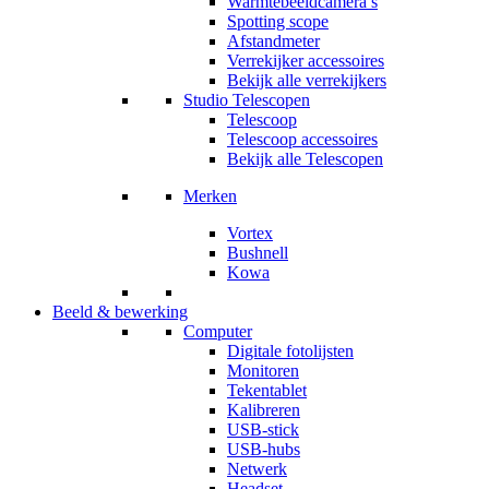
Warmtebeeldcamera’s
Spotting scope
Afstandmeter
Verrekijker accessoires
Bekijk alle verrekijkers
Studio Telescopen
Telescoop
Telescoop accessoires
Bekijk alle Telescopen
Merken
Vortex
Bushnell
Kowa
Beeld & bewerking
Computer
Digitale fotolijsten
Monitoren
Tekentablet
Kalibreren
USB-stick
USB-hubs
Netwerk
Headset