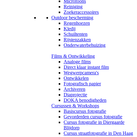
Microfoons
Reiniging
Zoekeraccessoires
Outdoor bescherming
Regenhoezen
Kledij
Schuiltenten
Rijstenzakken
Onderwaterbehuizing
Films & Ontwikkeling
Analoge films
Direct klaar instant film
Wegwerpcamera's
Ontwikkelen
Fotografisch papier
Archiveren
Diaprojectie
DOKA benodigheden
Cursussen & Workshops
Basiscursus fotografie
Gevorderden cursus fotografie
Cursus fotografie in Diergaarde
Blijdorp
Cursus straatfotografie in Den Haag