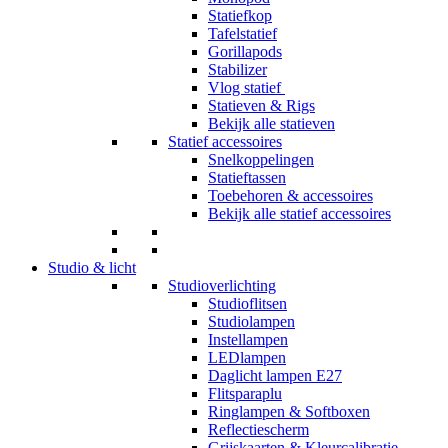
Statiefkop
Tafelstatief
Gorillapods
Stabilizer
Vlog statief
Statieven & Rigs
Bekijk alle statieven
Statief accessoires
Snelkoppelingen
Statieftassen
Toebehoren & accessoires
Bekijk alle statief accessoires
Studio & licht
Studioverlichting
Studioflitsen
Studiolampen
Instellampen
LEDlampen
Daglicht lampen E27
Flitsparaplu
Ringlampen & Softboxen
Reflectiescherm
Grijskaarten & Kleurcalibratie