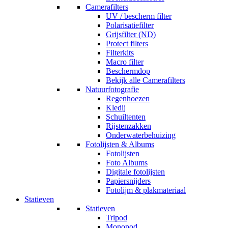
Camerafilters
UV / bescherm filter
Polarisatiefilter
Grijsfilter (ND)
Protect filters
Filterkits
Macro filter
Beschermdop
Bekijk alle Camerafilters
Natuurfotografie
Regenhoezen
Kledij
Schuiltenten
Rijstenzakken
Onderwaterbehuizing
Fotolijsten & Albums
Fotolijsten
Foto Albums
Digitale fotolijsten
Papiersnijders
Fotolijm & plakmateriaal
Statieven
Statieven
Tripod
Monopod