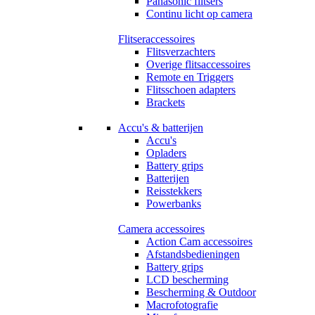
Panasonic flitsers
Continu licht op camera
Flitseraccessoires
Flitsverzachters
Overige flitsaccessoires
Remote en Triggers
Flitsschoen adapters
Brackets
Accu's & batterijen
Accu's
Opladers
Battery grips
Batterijen
Reisstekkers
Powerbanks
Camera accessoires
Action Cam accessoires
Afstandsbedieningen
Battery grips
LCD bescherming
Bescherming & Outdoor
Macrofotografie