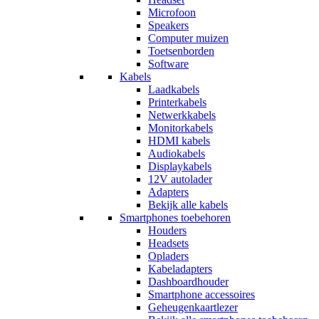
Microfoon
Speakers
Computer muizen
Toetsenborden
Software
Kabels
Laadkabels
Printerkabels
Netwerkkabels
Monitorkabels
HDMI kabels
Audiokabels
Displaykabels
12V autolader
Adapters
Bekijk alle kabels
Smartphones toebehoren
Houders
Headsets
Opladers
Kabeladapters
Dashboardhouder
Smartphone accessoires
Geheugenkaartlezer