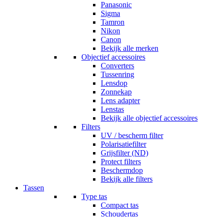
Panasonic
Sigma
Tamron
Nikon
Canon
Bekijk alle merken
Objectief accessoires
Converters
Tussenring
Lensdop
Zonnekap
Lens adapter
Lenstas
Bekijk alle objectief accessoires
Filters
UV / bescherm filter
Polarisatiefilter
Grijsfilter (ND)
Protect filters
Beschermdop
Bekijk alle filters
Tassen
Type tas
Compact tas
Schoudertas