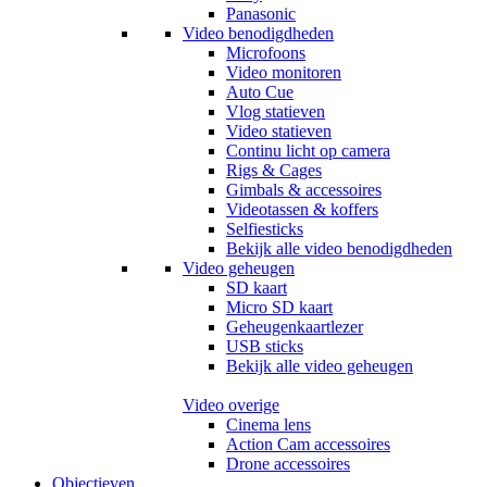
Panasonic
Video benodigdheden
Microfoons
Video monitoren
Auto Cue
Vlog statieven
Video statieven
Continu licht op camera
Rigs & Cages
Gimbals & accessoires
Videotassen & koffers
Selfiesticks
Bekijk alle video benodigdheden
Video geheugen
SD kaart
Micro SD kaart
Geheugenkaartlezer
USB sticks
Bekijk alle video geheugen
Video overige
Cinema lens
Action Cam accessoires
Drone accessoires
Objectieven