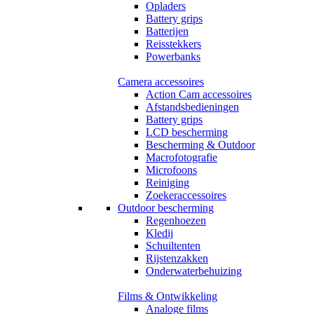
Opladers
Battery grips
Batterijen
Reisstekkers
Powerbanks
Camera accessoires
Action Cam accessoires
Afstandsbedieningen
Battery grips
LCD bescherming
Bescherming & Outdoor
Macrofotografie
Microfoons
Reiniging
Zoekeraccessoires
Outdoor bescherming
Regenhoezen
Kledij
Schuiltenten
Rijstenzakken
Onderwaterbehuizing
Films & Ontwikkeling
Analoge films