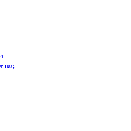
orp
Den Haag