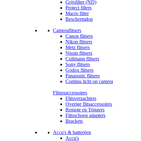
Grijsfilter (ND)
Protect filters
Macro filter
Beschermdop
Cameraflitsers
Canon flitsers
Nikon flitsers
Metz flitsers
Nissin flitsers
Cullmann flitsers
Sony flitsers
Godox flitsers
Panasonic flitsers
Continu licht op camera
Flitseraccessoires
Flitsverzachters
Overige flitsaccessoires
Remote en Triggers
Flitsschoen adapters
Brackets
Accu's & batterijen
Accu's