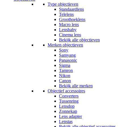
Type objectieven
Standaardlens
Telelens
Groothoeklens
Macro lens
Lensbaby
Cinema lens
Bekijk alle objectieven
Merken objectieven
Sony
Samyang
Panasonic
Sigma
Tamron
Nikon
Canon
Bekijk alle merken
Objectief accessoires
Converters
Tussenring
Lensdop
Zonnekap
Lens adapter
Lenstas
Bekijk alle objectief accessoires