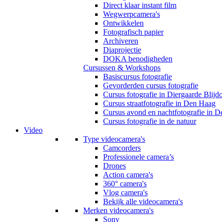
Direct klaar instant film
Wegwerpcamera's
Ontwikkelen
Fotografisch papier
Archiveren
Diaprojectie
DOKA benodigheden
Cursussen & Workshops
Basiscursus fotografie
Gevorderden cursus fotografie
Cursus fotografie in Diergaarde Blijd
Cursus straatfotografie in Den Haag
Cursus avond en nachtfotografie in 
Cursus fotografie in de natuur
Video
Type videocamera's
Camcorders
Professionele camera’s
Drones
Action camera's
360° camera's
Vlog camera's
Bekijk alle videocamera's
Merken videocamera's
Sony