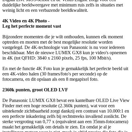
duidelijke beeldweergave met minimum ruis zelfs in situaties met
weinig licht en een verbazende beeldkwaliteit.
4K Video en 4K Photo -
Leg het perfecte moment vast
Bijzondere momenten die je wilt onthouden, kunnen elk moment
optreden en moeten met de best mogelijke resolutie worden
vastgelegd. De 4K-technologie van Panasonic is nu voor iedereen
beschikbaar. Met de nieuwe LUMIX GX8 kun je video's opnemen
in 4K (tot QFHD: 3840 x 2160 pixels, 25 fps, 100 Mbit/s).
En met de functie 4K Foto kun je gemakkelijk het perfecte beeld uit
een 4K-video halen (30 frames/foto's per seconde) op de
fotocamera, en dit opslaan als een 8 megapixel foto.
2360k punten, groot OLED LVF
De Panasonic LUMIX GX8 bevat een kantelbare OLED Live View
Finder met een hoge resolutie (2.360k punten), wat voor een
uitstekende zichtbaarheid zorgt dankzij een contrast van 10.000:1 en
een perfecte inkadering zelfs bij rechtstreeks invallend zonlicht. De
sterke vergroting van 0,77 x (equivalent aan een 35mm-fotocamera)
maakt het gemakkelijk om details te zien. En omdat je al je