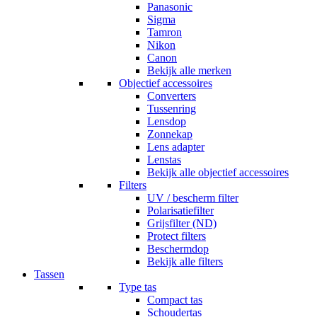
Panasonic
Sigma
Tamron
Nikon
Canon
Bekijk alle merken
Objectief accessoires
Converters
Tussenring
Lensdop
Zonnekap
Lens adapter
Lenstas
Bekijk alle objectief accessoires
Filters
UV / bescherm filter
Polarisatiefilter
Grijsfilter (ND)
Protect filters
Beschermdop
Bekijk alle filters
Tassen
Type tas
Compact tas
Schoudertas