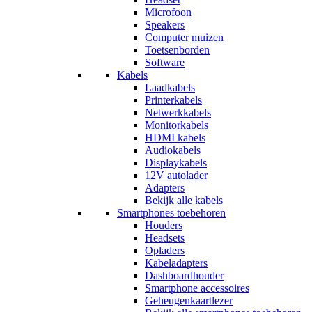
Microfoon
Speakers
Computer muizen
Toetsenborden
Software
Kabels
Laadkabels
Printerkabels
Netwerkkabels
Monitorkabels
HDMI kabels
Audiokabels
Displaykabels
12V autolader
Adapters
Bekijk alle kabels
Smartphones toebehoren
Houders
Headsets
Opladers
Kabeladapters
Dashboardhouder
Smartphone accessoires
Geheugenkaartlezer