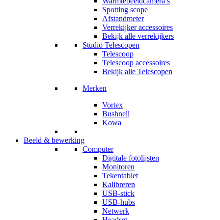
Warmtebeeldcamera’s
Spotting scope
Afstandmeter
Verrekijker accessoires
Bekijk alle verrekijkers
Studio Telescopen
Telescoop
Telescoop accessoires
Bekijk alle Telescopen
Merken
Vortex
Bushnell
Kowa
Beeld & bewerking
Computer
Digitale fotolijsten
Monitoren
Tekentablet
Kalibreren
USB-stick
USB-hubs
Netwerk
Headset