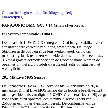
Ga naar het begin van de afbeeldingen-gallerij
Omschrijving
PANASONIC DMC-GX8 + 14-42mm zilver keg-s.
Innovatieve stabilisatie - Dual I.S.
De Panasonic LUMIX GX8 integreert Dual Image Stabilizer voor
een krachtigere correctie van (hand)bewegingen. De Image
Stabilizer in de body en in de lens werken tegelijkertijd om
maximaal gebruik te maken van beide stabilisatoren. Met een max.
3,5 maal grotere correctiehoek aan de groothoekkant, worden de
opnames vrijwel altijd duidelijk vastgelegd, zelfs bij situaties met
weinig licht.
20,3 MP Live MOS Sensor
De Panasonic LUMIX GX8 bevat de nieuw ontwikkelde 20,3-
megapixel Digital Live MOS-sensor die de hoogste beeldkwaliteit
uit de geschiedenis van digitale LUMIX G-camera's levert. Hij zorgt
voor snelle burst opnames, een maximale gevoeligheid van ISO
25600 en een groter dynamisch bereik. De combinatie van de
Digital Live MOS-sensor en de Venus Engine zorgt voor een