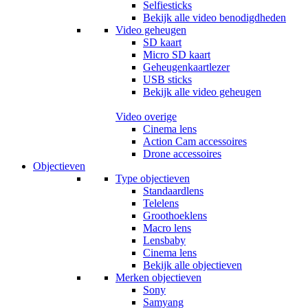
Selfiesticks
Bekijk alle video benodigdheden
Video geheugen
SD kaart
Micro SD kaart
Geheugenkaartlezer
USB sticks
Bekijk alle video geheugen
Video overige
Cinema lens
Action Cam accessoires
Drone accessoires
Objectieven
Type objectieven
Standaardlens
Telelens
Groothoeklens
Macro lens
Lensbaby
Cinema lens
Bekijk alle objectieven
Merken objectieven
Sony
Samyang