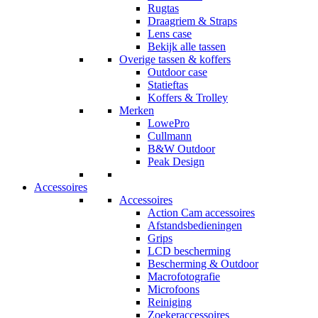
Rugtas
Draagriem & Straps
Lens case
Bekijk alle tassen
Overige tassen & koffers
Outdoor case
Statieftas
Koffers & Trolley
Merken
LowePro
Cullmann
B&W Outdoor
Peak Design
Accessoires
Accessoires
Action Cam accessoires
Afstandsbedieningen
Grips
LCD bescherming
Bescherming & Outdoor
Macrofotografie
Microfoons
Reiniging
Zoekeraccessoires