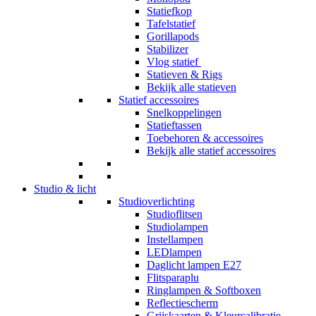
Statiefkop
Tafelstatief
Gorillapods
Stabilizer
Vlog statief
Statieven & Rigs
Bekijk alle statieven
Statief accessoires
Snelkoppelingen
Statieftassen
Toebehoren & accessoires
Bekijk alle statief accessoires
Studio & licht
Studioverlichting
Studioflitsen
Studiolampen
Instellampen
LEDlampen
Daglicht lampen E27
Flitsparaplu
Ringlampen & Softboxen
Reflectiescherm
Grijskaarten & Kleurcalibratie