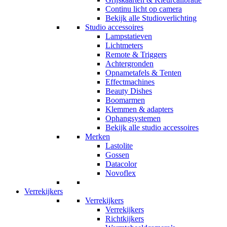
Continu licht op camera
Bekijk alle Studioverlichting
Studio accessoires
Lampstatieven
Lichtmeters
Remote & Triggers
Achtergronden
Opnametafels & Tenten
Effectmachines
Beauty Dishes
Boomarmen
Klemmen & adapters
Ophangsystemen
Bekijk alle studio accessoires
Merken
Lastolite
Gossen
Datacolor
Novoflex
Verrekijkers
Verrekijkers
Verrekijkers
Richtkijkers