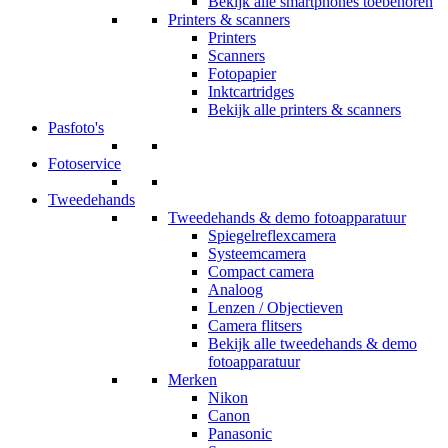
Bekijk alle smartphones toebehoren
Printers & scanners
Printers
Scanners
Fotopapier
Inktcartridges
Bekijk alle printers & scanners
Pasfoto's
Fotoservice
Tweedehands
Tweedehands & demo fotoapparatuur
Spiegelreflexcamera
Systeemcamera
Compact camera
Analoog
Lenzen / Objectieven
Camera flitsers
Bekijk alle tweedehands & demo
fotoapparatuur
Merken
Nikon
Canon
Panasonic