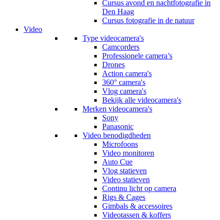
Cursus avond en nachtfotografie in
Den Haag
Cursus fotografie in de natuur
Video
Type videocamera's
Camcorders
Professionele camera’s
Drones
Action camera's
360° camera's
Vlog camera's
Bekijk alle videocamera's
Merken videocamera's
Sony
Panasonic
Video benodigdheden
Microfoons
Video monitoren
Auto Cue
Vlog statieven
Video statieven
Continu licht op camera
Rigs & Cages
Gimbals & accessoires
Videotassen & koffers