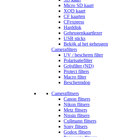
Micro SD kaart
XQD kaart
CF kaarten
CFexpress
Harddisk
Geheugenkaartlezer
USB sticks
Bekijk al het geheugen
Camerafilters
UV / bescherm filter
Polarisatiefilter
Grijsfilter (ND)
Protect filters
Macro filter
Beschermdop
Cameraflitsers
Canon flitsers
Nikon flitsers
Metz flitsers
Nissin flitsers
Cullmann flitsers
Sony flitsers
Godox flitsers