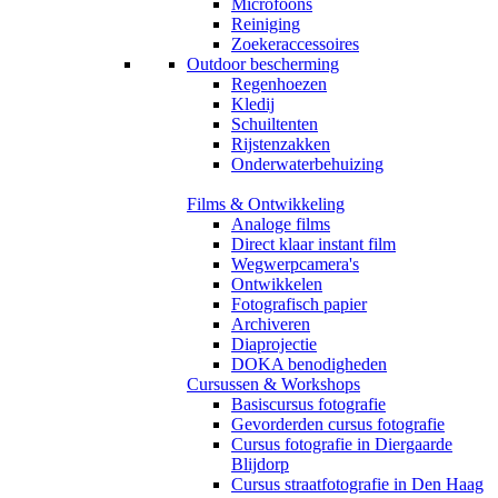
Microfoons
Reiniging
Zoekeraccessoires
Outdoor bescherming
Regenhoezen
Kledij
Schuiltenten
Rijstenzakken
Onderwaterbehuizing
Films & Ontwikkeling
Analoge films
Direct klaar instant film
Wegwerpcamera's
Ontwikkelen
Fotografisch papier
Archiveren
Diaprojectie
DOKA benodigheden
Cursussen & Workshops
Basiscursus fotografie
Gevorderden cursus fotografie
Cursus fotografie in Diergaarde
Blijdorp
Cursus straatfotografie in Den Haag