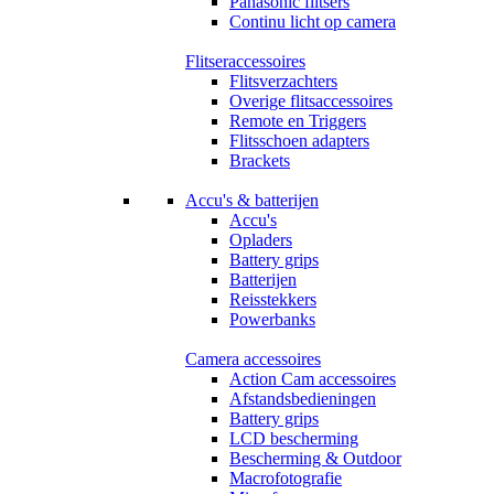
Panasonic flitsers
Continu licht op camera
Flitseraccessoires
Flitsverzachters
Overige flitsaccessoires
Remote en Triggers
Flitsschoen adapters
Brackets
Accu's & batterijen
Accu's
Opladers
Battery grips
Batterijen
Reisstekkers
Powerbanks
Camera accessoires
Action Cam accessoires
Afstandsbedieningen
Battery grips
LCD bescherming
Bescherming & Outdoor
Macrofotografie