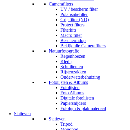
Camerafilters
UV / bescherm filter
Polarisatiefilter
Grijsfilter (ND)
Protect filters
Filterkits
Macro filter
Beschermdop
Bekijk alle Camerafilters
Natuurfotografie
Regenhoezen
Kledij
Schuiltenten
Rijstenzakken
Onderwaterbehuizing
Fotolijsten & Albums
Fotolijsten
Foto Albums
Digitale fotolijsten
Papiersnijders
Fotolijm & plakmateriaal
Statieven
Statieven
Tripod
Monopod