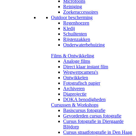
Microfoons
Reiniging
Zoekeraccessoires
Outdoor bescherming
Regenhoezen
Kledij
Schuiltenten
Rijstenzakken
Onderwaterbehuizing
Films & Ontwikkeling
Analoge films
Direct klaar instant film
Wegwerpcamera's
Ontwikkelen
Fotografisch papier
Archiveren
Diaprojectie
DOKA benodigheden
Cursussen & Workshops
Basiscursus fotografie
Gevorderden cursus fotografie
Cursus fotografie in Diergaarde
Blijdorp
Cursus straatfotografie in Den Haag