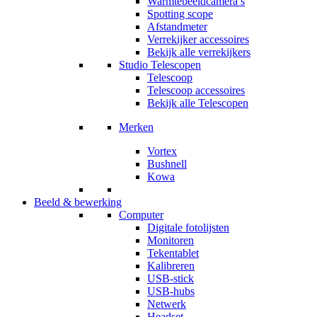
Warmtebeeldcamera’s
Spotting scope
Afstandmeter
Verrekijker accessoires
Bekijk alle verrekijkers
Studio Telescopen
Telescoop
Telescoop accessoires
Bekijk alle Telescopen
Merken
Vortex
Bushnell
Kowa
Beeld & bewerking
Computer
Digitale fotolijsten
Monitoren
Tekentablet
Kalibreren
USB-stick
USB-hubs
Netwerk
Headset