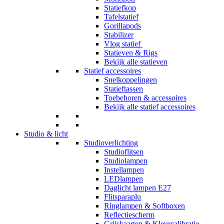
Statiefkop
Tafelstatief
Gorillapods
Stabilizer
Vlog statief
Statieven & Rigs
Bekijk alle statieven
Statief accessoires
Snelkoppelingen
Statieftassen
Toebehoren & accessoires
Bekijk alle statief accessoires
Studio & licht
Studioverlichting
Studioflitsen
Studiolampen
Instellampen
LEDlampen
Daglicht lampen E27
Flitsparaplu
Ringlampen & Softboxen
Reflectiescherm
Grijskaarten & Kleurcalibratie