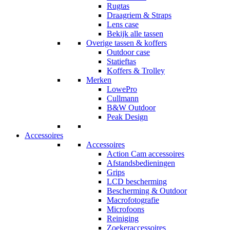
Rugtas
Draagriem & Straps
Lens case
Bekijk alle tassen
Overige tassen & koffers
Outdoor case
Statieftas
Koffers & Trolley
Merken
LowePro
Cullmann
B&W Outdoor
Peak Design
Accessoires
Accessoires
Action Cam accessoires
Afstandsbedieningen
Grips
LCD bescherming
Bescherming & Outdoor
Macrofotografie
Microfoons
Reiniging
Zoekeraccessoires