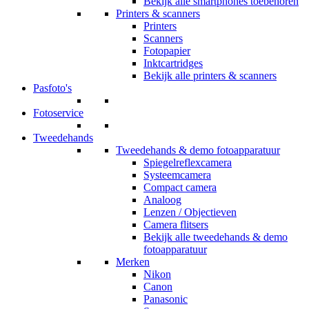
Bekijk alle smartphones toebehoren
Printers & scanners
Printers
Scanners
Fotopapier
Inktcartridges
Bekijk alle printers & scanners
Pasfoto's
Fotoservice
Tweedehands
Tweedehands & demo fotoapparatuur
Spiegelreflexcamera
Systeemcamera
Compact camera
Analoog
Lenzen / Objectieven
Camera flitsers
Bekijk alle tweedehands & demo
fotoapparatuur
Merken
Nikon
Canon
Panasonic