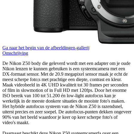
Ga naar het begin van de afbeeldingen-gallerij
Omschrijving
De Nikon Z50 body die geleverd wordt met een adapter om je oude
Nikon lenzen te kunnen gebruiken is een systeemcamera met een
DX-formaat sensor. Met de 20.9 megapixel sensor maak je echt de
meest scherpe foto;s met prachtige een diepte, contrast en kleur.
Maak videobeeld in 4K UHD kwaliteit tot 30 frames per seconden
of film in slowmotion of in Full HD met 120fps. Door het enorme
ISO bereik van 100 tot 51.200 én low-light autofocus kan je
werkelijk in de meeste donkere situaties de mooiste foto's maken.
Het hybride autofocus systeem van de Nikon Z50 is razendsnel,
uiterst precies en zeer soepel. De autofocus-punten dekken ongeveer
90% van het beeld waardoor je keer op keer scherpe foto's of
video's maakt.
Daarnaast beschikt deze Nikon Z50 systeemcamerfa over een