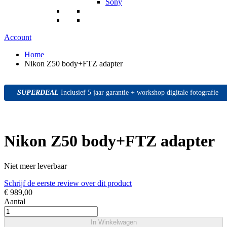
Sony
Account
Home
Nikon Z50 body+FTZ adapter
SUPERDEAL
SUPERDEAL
SUPERDEAL
Inclusief 5 jaar garantie + workshop digitale fotografie
Nikon Z50 body+FTZ adapter
Niet meer leverbaar
Schrijf de eerste review over dit product
€ 989,00
Aantal
In Winkelwagen