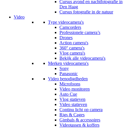
Cursus avond en nachtfotografie in
Den Haag
Cursus fotografie in de natuur
Video
Type videocamera's
Camcorders
Professionele camera’s
Drones
Action camera's
360° camera's
Vlog camera's
Bekijk alle videocamera's
Merken videocamera's
Sony
Panasonic
Video benodigdheden
Microfoons
Video monitoren
Auto Cue
Vlog statieven
Video statieven
Continu licht op camera
Rigs & Cages
Gimbals & accessoires
Videotassen & koffers