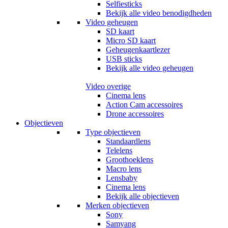
Selfiesticks
Bekijk alle video benodigdheden
Video geheugen
SD kaart
Micro SD kaart
Geheugenkaartlezer
USB sticks
Bekijk alle video geheugen
Video overige
Cinema lens
Action Cam accessoires
Drone accessoires
Objectieven
Type objectieven
Standaardlens
Telelens
Groothoeklens
Macro lens
Lensbaby
Cinema lens
Bekijk alle objectieven
Merken objectieven
Sony
Samyang