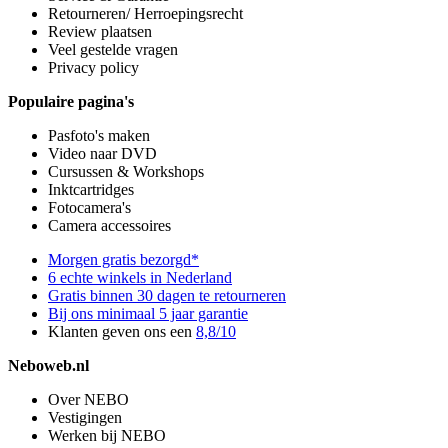
Retourneren/ Herroepingsrecht
Review plaatsen
Veel gestelde vragen
Privacy policy
Populaire pagina's
Pasfoto's maken
Video naar DVD
Cursussen & Workshops
Inktcartridges
Fotocamera's
Camera accessoires
Morgen gratis bezorgd*
6 echte winkels in Nederland
Gratis binnen 30 dagen te retourneren
Bij ons minimaal 5 jaar garantie
Klanten geven ons een
8,8/10
Neboweb.nl
Over NEBO
Vestigingen
Werken bij NEBO