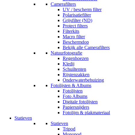
Camerafilters
UV / bescherm filter
Polarisatiefilter
Grijsfilter (ND)
Protect filters
Filterkits
Macro filter
Beschermdop
Bekijk alle Camerafilters
Natuurfotografie
Regenhoezen
Kledij
Schuiltenten
Rijstenzakken
Onderwaterbehuizing
Fotolijsten & Albums
Fotolijsten
Foto Albums
Digitale fotolijsten
Papiersnijders
Fotolijm & plakmateriaal
Statieven
Statieven
Tripod
Monopod