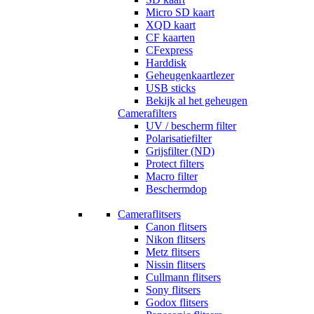
Micro SD kaart
XQD kaart
CF kaarten
CFexpress
Harddisk
Geheugenkaartlezer
USB sticks
Bekijk al het geheugen
Camerafilters
UV / bescherm filter
Polarisatiefilter
Grijsfilter (ND)
Protect filters
Macro filter
Beschermdop
Cameraflitsers
Canon flitsers
Nikon flitsers
Metz flitsers
Nissin flitsers
Cullmann flitsers
Sony flitsers
Godox flitsers