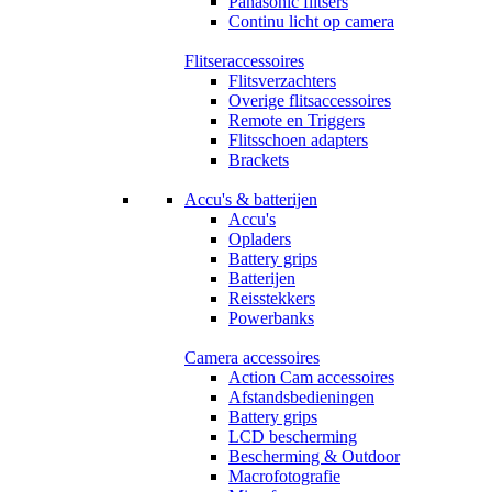
Panasonic flitsers
Continu licht op camera
Flitseraccessoires
Flitsverzachters
Overige flitsaccessoires
Remote en Triggers
Flitsschoen adapters
Brackets
Accu's & batterijen
Accu's
Opladers
Battery grips
Batterijen
Reisstekkers
Powerbanks
Camera accessoires
Action Cam accessoires
Afstandsbedieningen
Battery grips
LCD bescherming
Bescherming & Outdoor
Macrofotografie