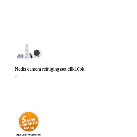
+
Nedis camera reinigingsset cllk10bk
+