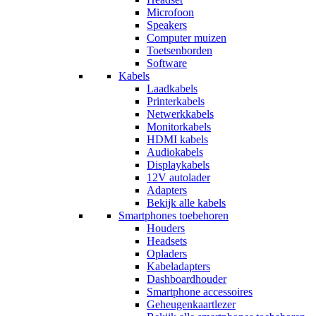
Microfoon
Speakers
Computer muizen
Toetsenborden
Software
Kabels
Laadkabels
Printerkabels
Netwerkkabels
Monitorkabels
HDMI kabels
Audiokabels
Displaykabels
12V autolader
Adapters
Bekijk alle kabels
Smartphones toebehoren
Houders
Headsets
Opladers
Kabeladapters
Dashboardhouder
Smartphone accessoires
Geheugenkaartlezer