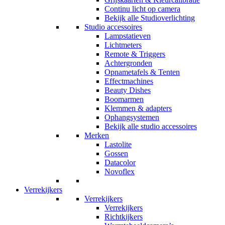
Continu licht op camera
Bekijk alle Studioverlichting
Studio accessoires
Lampstatieven
Lichtmeters
Remote & Triggers
Achtergronden
Opnametafels & Tenten
Effectmachines
Beauty Dishes
Boomarmen
Klemmen & adapters
Ophangsystemen
Bekijk alle studio accessoires
Merken
Lastolite
Gossen
Datacolor
Novoflex
Verrekijkers
Verrekijkers
Verrekijkers
Richtkijkers