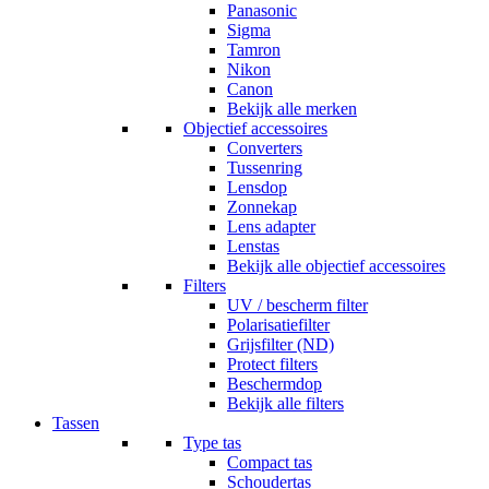
Panasonic
Sigma
Tamron
Nikon
Canon
Bekijk alle merken
Objectief accessoires
Converters
Tussenring
Lensdop
Zonnekap
Lens adapter
Lenstas
Bekijk alle objectief accessoires
Filters
UV / bescherm filter
Polarisatiefilter
Grijsfilter (ND)
Protect filters
Beschermdop
Bekijk alle filters
Tassen
Type tas
Compact tas
Schoudertas