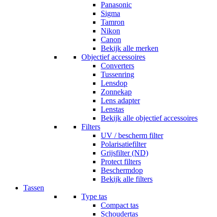
Panasonic
Sigma
Tamron
Nikon
Canon
Bekijk alle merken
Objectief accessoires
Converters
Tussenring
Lensdop
Zonnekap
Lens adapter
Lenstas
Bekijk alle objectief accessoires
Filters
UV / bescherm filter
Polarisatiefilter
Grijsfilter (ND)
Protect filters
Beschermdop
Bekijk alle filters
Tassen
Type tas
Compact tas
Schoudertas