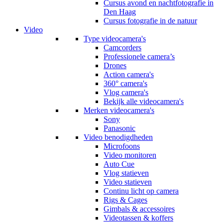
Cursus avond en nachtfotografie in
Den Haag
Cursus fotografie in de natuur
Video
Type videocamera's
Camcorders
Professionele camera’s
Drones
Action camera's
360° camera's
Vlog camera's
Bekijk alle videocamera's
Merken videocamera's
Sony
Panasonic
Video benodigdheden
Microfoons
Video monitoren
Auto Cue
Vlog statieven
Video statieven
Continu licht op camera
Rigs & Cages
Gimbals & accessoires
Videotassen & koffers