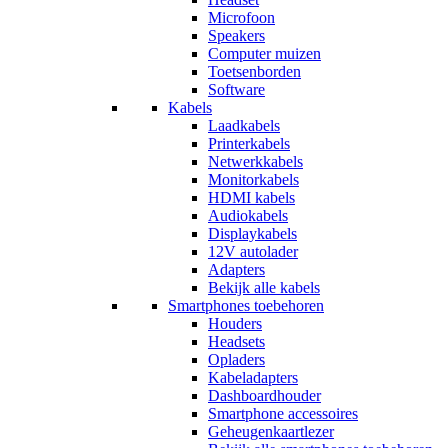
Microfoon
Speakers
Computer muizen
Toetsenborden
Software
Kabels
Laadkabels
Printerkabels
Netwerkkabels
Monitorkabels
HDMI kabels
Audiokabels
Displaykabels
12V autolader
Adapters
Bekijk alle kabels
Smartphones toebehoren
Houders
Headsets
Opladers
Kabeladapters
Dashboardhouder
Smartphone accessoires
Geheugenkaartlezer