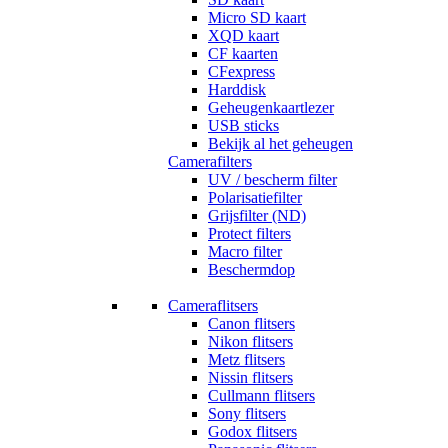
Micro SD kaart
XQD kaart
CF kaarten
CFexpress
Harddisk
Geheugenkaartlezer
USB sticks
Bekijk al het geheugen
Camerafilters
UV / bescherm filter
Polarisatiefilter
Grijsfilter (ND)
Protect filters
Macro filter
Beschermdop
Cameraflitsers
Canon flitsers
Nikon flitsers
Metz flitsers
Nissin flitsers
Cullmann flitsers
Sony flitsers
Godox flitsers