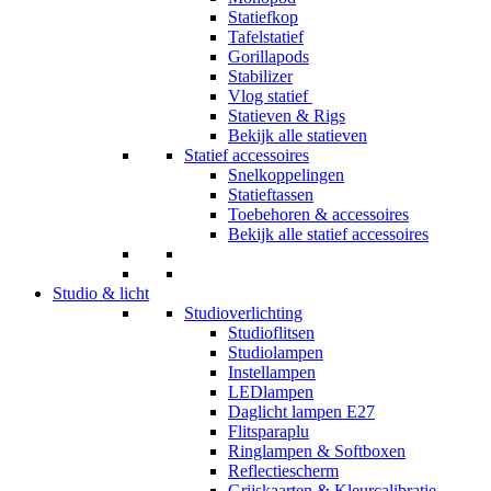
Statiefkop
Tafelstatief
Gorillapods
Stabilizer
Vlog statief
Statieven & Rigs
Bekijk alle statieven
Statief accessoires
Snelkoppelingen
Statieftassen
Toebehoren & accessoires
Bekijk alle statief accessoires
Studio & licht
Studioverlichting
Studioflitsen
Studiolampen
Instellampen
LEDlampen
Daglicht lampen E27
Flitsparaplu
Ringlampen & Softboxen
Reflectiescherm
Grijskaarten & Kleurcalibratie