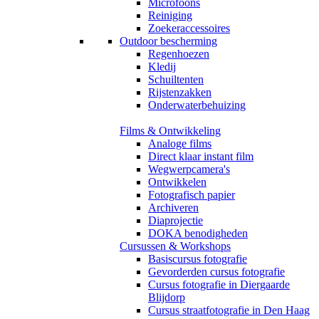
Microfoons
Reiniging
Zoekeraccessoires
Outdoor bescherming
Regenhoezen
Kledij
Schuiltenten
Rijstenzakken
Onderwaterbehuizing
Films & Ontwikkeling
Analoge films
Direct klaar instant film
Wegwerpcamera's
Ontwikkelen
Fotografisch papier
Archiveren
Diaprojectie
DOKA benodigheden
Cursussen & Workshops
Basiscursus fotografie
Gevorderden cursus fotografie
Cursus fotografie in Diergaarde
Blijdorp
Cursus straatfotografie in Den Haag