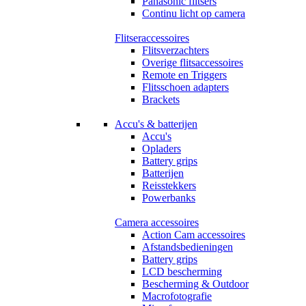
Panasonic flitsers
Continu licht op camera
Flitseraccessoires
Flitsverzachters
Overige flitsaccessoires
Remote en Triggers
Flitsschoen adapters
Brackets
Accu's & batterijen
Accu's
Opladers
Battery grips
Batterijen
Reisstekkers
Powerbanks
Camera accessoires
Action Cam accessoires
Afstandsbedieningen
Battery grips
LCD bescherming
Bescherming & Outdoor
Macrofotografie