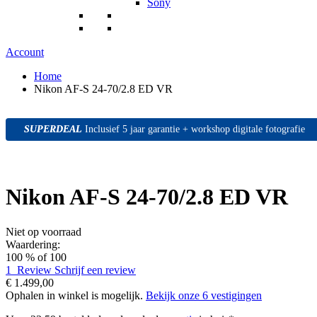
Sony
Account
Home
Nikon AF-S 24-70/2.8 ED VR
SUPERDEAL
SUPERDEAL
SUPERDEAL
Inclusief 5 jaar garantie + workshop digitale fotografie
Nikon AF-S 24-70/2.8 ED VR
Niet op voorraad
Waardering:
100
% of
100
1
Review
Schrijf een review
€ 1.499,00
Ophalen in winkel is mogelijk.
Bekijk onze 6 vestigingen