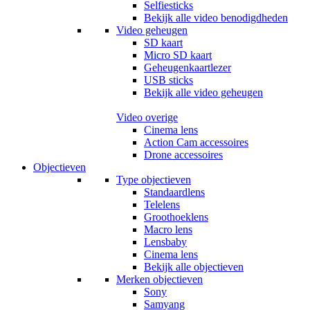
Selfiesticks
Bekijk alle video benodigdheden
Video geheugen
SD kaart
Micro SD kaart
Geheugenkaartlezer
USB sticks
Bekijk alle video geheugen
Video overige
Cinema lens
Action Cam accessoires
Drone accessoires
Objectieven
Type objectieven
Standaardlens
Telelens
Groothoeklens
Macro lens
Lensbaby
Cinema lens
Bekijk alle objectieven
Merken objectieven
Sony
Samyang