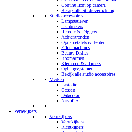
Continu licht op camera
Bekijk alle Studioverlichting
Studio accessoires
Lampstatieven
Lichtmeters
Remote & Triggers
Achtergronden
Opnametafels & Tenten
Effectmachines
Beauty Dishes
Boomarmen
Klemmen & adapters
Ophangsystemen
Bekijk alle studio accessoires
Merken
Lastolite
Gossen
Datacolor
Novoflex
Verrekijkers
Verrekijkers
Verrekijkers
Richtkijkers