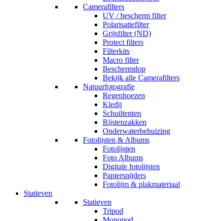
Camerafilters
UV / bescherm filter
Polarisatiefilter
Grijsfilter (ND)
Protect filters
Filterkits
Macro filter
Beschermdop
Bekijk alle Camerafilters
Natuurfotografie
Regenhoezen
Kledij
Schuiltenten
Rijstenzakken
Onderwaterbehuizing
Fotolijsten & Albums
Fotolijsten
Foto Albums
Digitale fotolijsten
Papiersnijders
Fotolijm & plakmateriaal
Statieven
Statieven
Tripod
Monopod