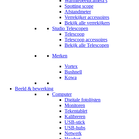
Warmtebeeldcamera’s
Spotting scope
Afstandmeter
Verrekijker accessoires
Bekijk alle verrekijkers
Studio Telescopen
Telescoop
Telescoop accessoires
Bekijk alle Telescopen
Merken
Vortex
Bushnell
Kowa
Beeld & bewerking
Computer
Digitale fotolijsten
Monitoren
Tekentablet
Kalibreren
USB-stick
USB-hubs
Netwerk
Headset