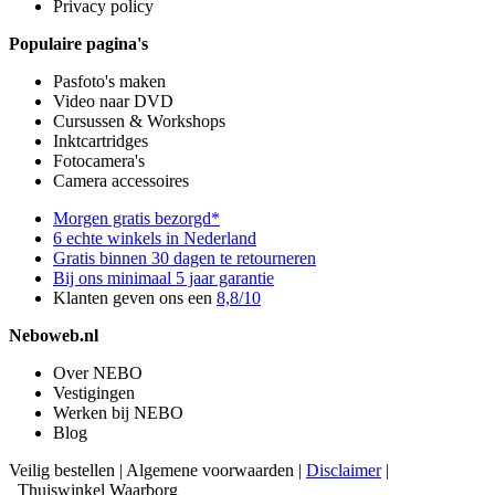
Privacy policy
Populaire pagina's
Pasfoto's maken
Video naar DVD
Cursussen & Workshops
Inktcartridges
Fotocamera's
Camera accessoires
Morgen gratis bezorgd*
6 echte winkels in Nederland
Gratis binnen 30 dagen te retourneren
Bij ons minimaal 5 jaar garantie
Klanten geven ons een
8,8/10
Neboweb.nl
Over NEBO
Vestigingen
Werken bij NEBO
Blog
Veilig bestellen
|
Algemene voorwaarden
|
Disclaimer
|
Thuiswinkel Waarborg