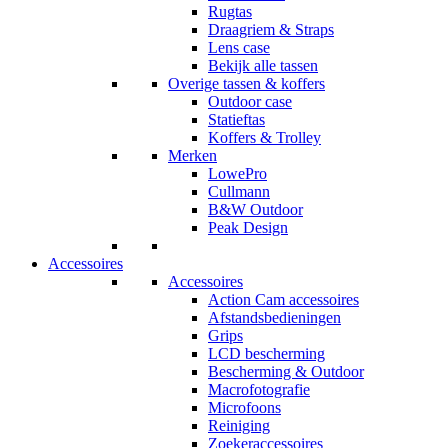
Rugtas
Draagriem & Straps
Lens case
Bekijk alle tassen
Overige tassen & koffers
Outdoor case
Statieftas
Koffers & Trolley
Merken
LowePro
Cullmann
B&W Outdoor
Peak Design
Accessoires
Accessoires
Action Cam accessoires
Afstandsbedieningen
Grips
LCD bescherming
Bescherming & Outdoor
Macrofotografie
Microfoons
Reiniging
Zoekeraccessoires