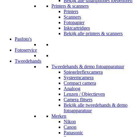
Bekijk alle smartphones toebehoren
Printers & scanners
Printers
Scanners
Fotopapier
Inktcartridges
Bekijk alle printers & scanners
Pasfoto's
Fotoservice
Tweedehands
Tweedehands & demo fotoapparatuur
Spiegelreflexcamera
Systeemcamera
Compact camera
Analoog
Lenzen / Objectieven
Camera flitsers
Bekijk alle tweedehands & demo
fotoapparatuur
Merken
Nikon
Canon
Panasonic