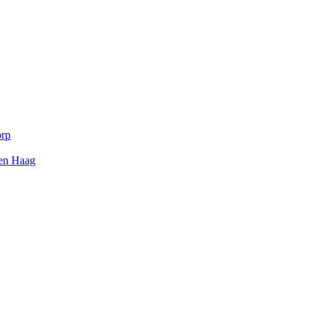
orp
Den Haag