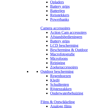
Opladers
Battery grips
Batterijen
Reisstekkers
Powerbanks
Camera accessoires
Action Cam accessoires
Afstandsbedieningen
Battery grips
LCD bescherming
Bescherming & Outdoor
Macrofotografie
Microfoons
Reiniging
Zoekeraccessoires
Outdoor bescherming
Regenhoezen
Kledij
Schuiltenten
Rijstenzakken
Onderwaterbehuizing
Films & Ontwikkeling
Analoge films