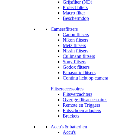
Grijsfilter (ND)
Protect filters
Macro filter
Beschermdop
Cameraflitsers
Canon flitsers
Nikon flitsers
Metz flitsers
Nissin flitsers
Cullmann flitsers
Sony flitsers
Godox flitsers
Panasonic flitsers
Continu licht op camera
Flitseraccessoires
Flitsverzachters
Overige flitsaccessoires
Remote en Triggers
Flitsschoen adapters
Brackets
Accu's & batterijen
Accu's