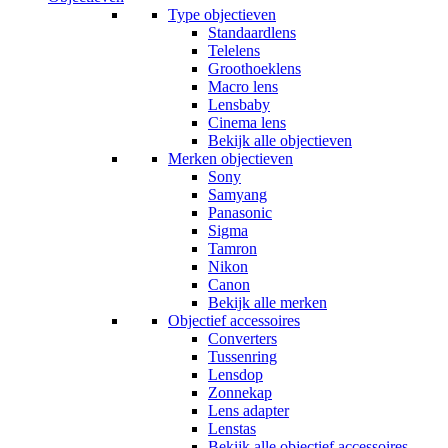
Type objectieven
Standaardlens
Telelens
Groothoeklens
Macro lens
Lensbaby
Cinema lens
Bekijk alle objectieven
Merken objectieven
Sony
Samyang
Panasonic
Sigma
Tamron
Nikon
Canon
Bekijk alle merken
Objectief accessoires
Converters
Tussenring
Lensdop
Zonnekap
Lens adapter
Lenstas
Bekijk alle objectief accessoires