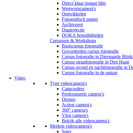
Direct klaar instant film
Wegwerpcamera's
Ontwikkelen
Fotografisch papier
Archiveren
Diaprojectie
DOKA benodigheden
Cursussen & Workshops
Basiscursus fotografie
Gevorderden cursus fotografie
Cursus fotografie in Diergaarde Blijd
Cursus straatfotografie in Den Haag
Cursus avond en nachtfotografie in 
Cursus fotografie in de natuur
Video
Type videocamera's
Camcorders
Professionele camera’s
Drones
Action camera's
360° camera's
Vlog camera's
Bekijk alle videocamera's
Merken videocamera's
Sony