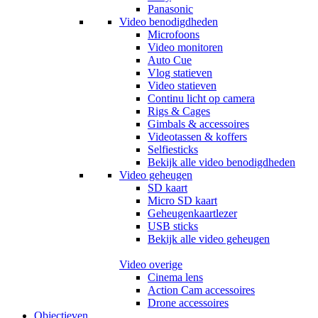
Panasonic
Video benodigdheden
Microfoons
Video monitoren
Auto Cue
Vlog statieven
Video statieven
Continu licht op camera
Rigs & Cages
Gimbals & accessoires
Videotassen & koffers
Selfiesticks
Bekijk alle video benodigdheden
Video geheugen
SD kaart
Micro SD kaart
Geheugenkaartlezer
USB sticks
Bekijk alle video geheugen
Video overige
Cinema lens
Action Cam accessoires
Drone accessoires
Objectieven