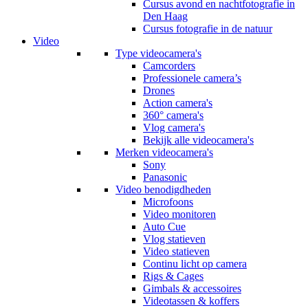
Cursus avond en nachtfotografie in
Den Haag
Cursus fotografie in de natuur
Video
Type videocamera's
Camcorders
Professionele camera’s
Drones
Action camera's
360° camera's
Vlog camera's
Bekijk alle videocamera's
Merken videocamera's
Sony
Panasonic
Video benodigdheden
Microfoons
Video monitoren
Auto Cue
Vlog statieven
Video statieven
Continu licht op camera
Rigs & Cages
Gimbals & accessoires
Videotassen & koffers