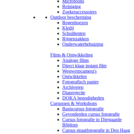
Microfoons
Reiniging
Zoekeraccessoires
Outdoor bescherming
Regenhoezen
Kledij
Schuiltenten
Rijstenzakken
Onderwaterbehuizing
Films & Ontwikkeling
Analoge films
Direct klaar instant film
Wegwerpcamera's
Ontwikkelen
Fotografisch papier
Archiveren
Diaprojectie
DOKA benodigheden
Cursussen & Workshops
Basiscursus fotografie
Gevorderden cursus fotografie
Cursus fotografie in Diergaarde
Blijdorp
Cursus straatfotografie in Den Haag