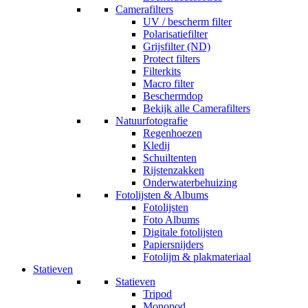
Camerafilters
UV / bescherm filter
Polarisatiefilter
Grijsfilter (ND)
Protect filters
Filterkits
Macro filter
Beschermdop
Bekijk alle Camerafilters
Natuurfotografie
Regenhoezen
Kledij
Schuiltenten
Rijstenzakken
Onderwaterbehuizing
Fotolijsten & Albums
Fotolijsten
Foto Albums
Digitale fotolijsten
Papiersnijders
Fotolijm & plakmateriaal
Statieven
Statieven
Tripod
Monopod