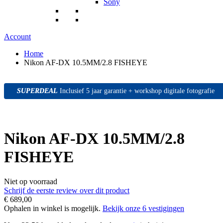
Sony
Account
Home
Nikon AF-DX 10.5MM/2.8 FISHEYE
SUPERDEAL
SUPERDEAL
SUPERDEAL
Inclusief 5 jaar garantie + workshop digitale fotografie
Nikon AF-DX 10.5MM/2.8
FISHEYE
Niet op voorraad
Schrijf de eerste review over dit product
€ 689,00
Ophalen in winkel is mogelijk.
Bekijk onze 6 vestigingen