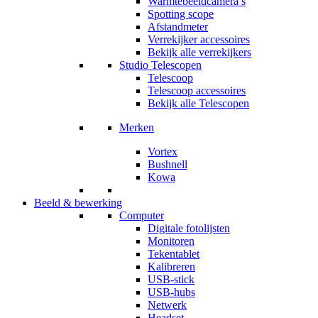
Warmtebeeldcamera’s
Spotting scope
Afstandmeter
Verrekijker accessoires
Bekijk alle verrekijkers
Studio Telescopen
Telescoop
Telescoop accessoires
Bekijk alle Telescopen
Merken
Vortex
Bushnell
Kowa
Beeld & bewerking
Computer
Digitale fotolijsten
Monitoren
Tekentablet
Kalibreren
USB-stick
USB-hubs
Netwerk
Headset