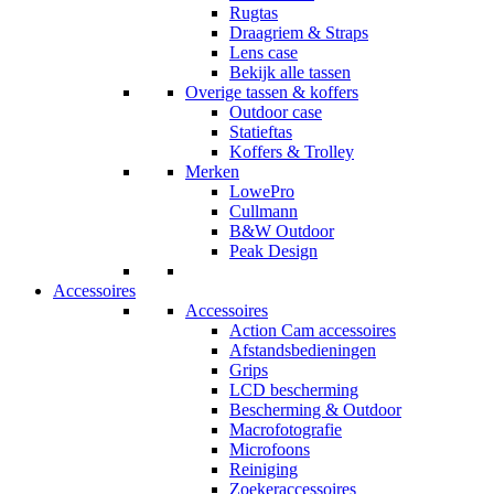
Rugtas
Draagriem & Straps
Lens case
Bekijk alle tassen
Overige tassen & koffers
Outdoor case
Statieftas
Koffers & Trolley
Merken
LowePro
Cullmann
B&W Outdoor
Peak Design
Accessoires
Accessoires
Action Cam accessoires
Afstandsbedieningen
Grips
LCD bescherming
Bescherming & Outdoor
Macrofotografie
Microfoons
Reiniging
Zoekeraccessoires