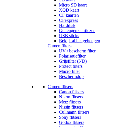
Micro SD kaart
XQD kaart
CF kaarten
CFexpress
Harddisk
Geheugenkaartlezer
USB sticks
Bekijk al het geheugen
Camerafilters
UV / bescherm filter
Polarisatiefilter
Grijsfilter (ND)
Protect filters
Macro filter
Beschermdop
Cameraflitsers
Canon flitsers
Nikon flitsers
Metz flitsers
Nissin flitsers
Cullmann flitsers
Sony flitsers
Godox flitsers