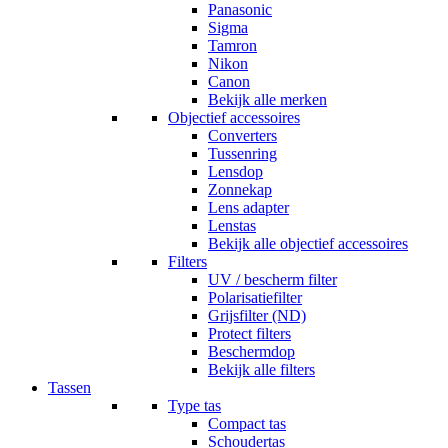
Panasonic
Sigma
Tamron
Nikon
Canon
Bekijk alle merken
Objectief accessoires
Converters
Tussenring
Lensdop
Zonnekap
Lens adapter
Lenstas
Bekijk alle objectief accessoires
Filters
UV / bescherm filter
Polarisatiefilter
Grijsfilter (ND)
Protect filters
Beschermdop
Bekijk alle filters
Tassen
Type tas
Compact tas
Schoudertas