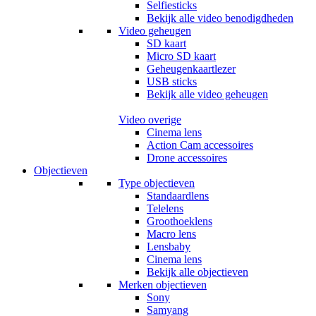
Selfiesticks
Bekijk alle video benodigdheden
Video geheugen
SD kaart
Micro SD kaart
Geheugenkaartlezer
USB sticks
Bekijk alle video geheugen
Video overige
Cinema lens
Action Cam accessoires
Drone accessoires
Objectieven
Type objectieven
Standaardlens
Telelens
Groothoeklens
Macro lens
Lensbaby
Cinema lens
Bekijk alle objectieven
Merken objectieven
Sony
Samyang