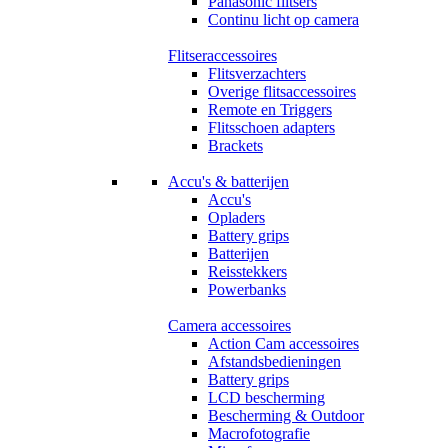
Panasonic flitsers
Continu licht op camera
Flitseraccessoires
Flitsverzachters
Overige flitsaccessoires
Remote en Triggers
Flitsschoen adapters
Brackets
Accu's & batterijen
Accu's
Opladers
Battery grips
Batterijen
Reisstekkers
Powerbanks
Camera accessoires
Action Cam accessoires
Afstandsbedieningen
Battery grips
LCD bescherming
Bescherming & Outdoor
Macrofotografie