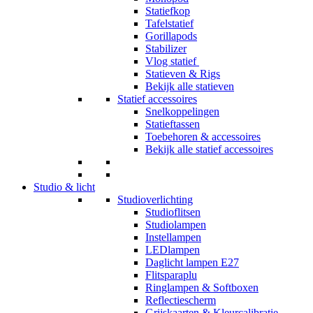
Statiefkop
Tafelstatief
Gorillapods
Stabilizer
Vlog statief
Statieven & Rigs
Bekijk alle statieven
Statief accessoires
Snelkoppelingen
Statieftassen
Toebehoren & accessoires
Bekijk alle statief accessoires
Studio & licht
Studioverlichting
Studioflitsen
Studiolampen
Instellampen
LEDlampen
Daglicht lampen E27
Flitsparaplu
Ringlampen & Softboxen
Reflectiescherm
Grijskaarten & Kleurcalibratie