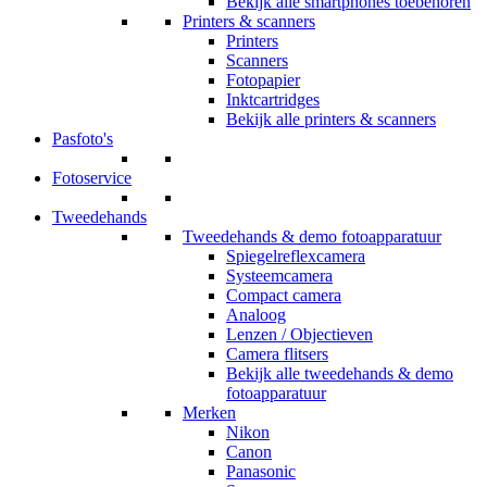
Bekijk alle smartphones toebehoren
Printers & scanners
Printers
Scanners
Fotopapier
Inktcartridges
Bekijk alle printers & scanners
Pasfoto's
Fotoservice
Tweedehands
Tweedehands & demo fotoapparatuur
Spiegelreflexcamera
Systeemcamera
Compact camera
Analoog
Lenzen / Objectieven
Camera flitsers
Bekijk alle tweedehands & demo
fotoapparatuur
Merken
Nikon
Canon
Panasonic