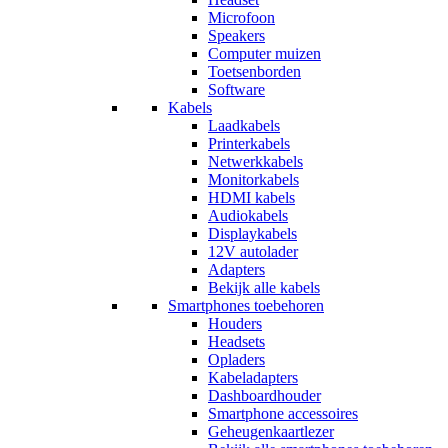
Microfoon
Speakers
Computer muizen
Toetsenborden
Software
Kabels
Laadkabels
Printerkabels
Netwerkkabels
Monitorkabels
HDMI kabels
Audiokabels
Displaykabels
12V autolader
Adapters
Bekijk alle kabels
Smartphones toebehoren
Houders
Headsets
Opladers
Kabeladapters
Dashboardhouder
Smartphone accessoires
Geheugenkaartlezer