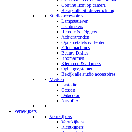
Continu licht op camera
Bekijk alle Studioverlichting
Studio accessoires
Lampstatieven
Lichtmeters
Remote & Triggers
Achtergronden
Opnametafels & Tenten
Effectmachines
Beauty Dishes
Boomarmen
Klemmen & adapters
Ophangsystemen
Bekijk alle studio accessoires
Merken
Lastolite
Gossen
Datacolor
Novoflex
Verrekijkers
Verrekijkers
Verrekijkers
Richtkijkers