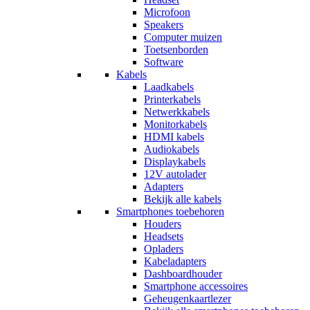
Microfoon
Speakers
Computer muizen
Toetsenborden
Software
Kabels
Laadkabels
Printerkabels
Netwerkkabels
Monitorkabels
HDMI kabels
Audiokabels
Displaykabels
12V autolader
Adapters
Bekijk alle kabels
Smartphones toebehoren
Houders
Headsets
Opladers
Kabeladapters
Dashboardhouder
Smartphone accessoires
Geheugenkaartlezer