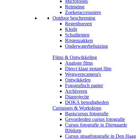
Microfoons
Reiniging
Zoekeraccessoires
Outdoor bescherming
Regenhoezen
Kledij
Schuiltenten
Rijstenzakken
Onderwaterbehuizing
Films & Ontwikkeling
Analoge films
Direct klaar instant film
Wegwerpcamera's
Ontwikkelen
Fotografisch papier
Archiveren
Diaprojectie
DOKA benodigheden
Cursussen & Workshops
Basiscursus fotografie
Gevorderden cursus fotografie
Cursus fotografie in Diergaarde
Blijdorp
Cursus straatfotografie in Den Haag