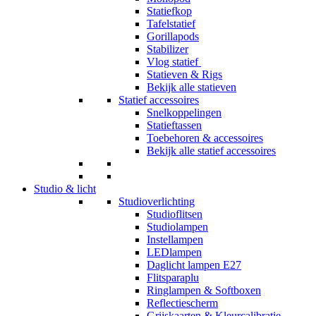
Statiefkop
Tafelstatief
Gorillapods
Stabilizer
Vlog statief
Statieven & Rigs
Bekijk alle statieven
Statief accessoires
Snelkoppelingen
Statieftassen
Toebehoren & accessoires
Bekijk alle statief accessoires
Studio & licht
Studioverlichting
Studioflitsen
Studiolampen
Instellampen
LEDlampen
Daglicht lampen E27
Flitsparaplu
Ringlampen & Softboxen
Reflectiescherm
Grijskaarten & Kleurcalibratie