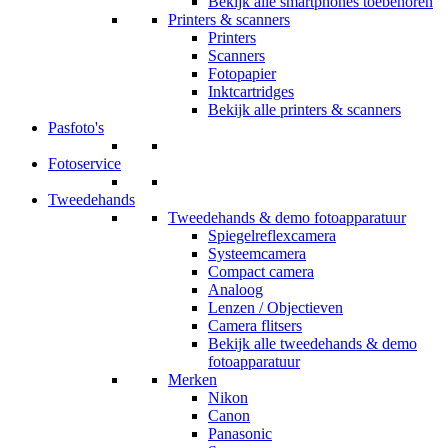
Bekijk alle smartphones toebehoren
Printers & scanners
Printers
Scanners
Fotopapier
Inktcartridges
Bekijk alle printers & scanners
Pasfoto's
Fotoservice
Tweedehands
Tweedehands & demo fotoapparatuur
Spiegelreflexcamera
Systeemcamera
Compact camera
Analoog
Lenzen / Objectieven
Camera flitsers
Bekijk alle tweedehands & demo
fotoapparatuur
Merken
Nikon
Canon
Panasonic