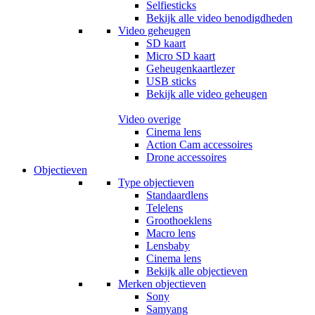
Selfiesticks
Bekijk alle video benodigdheden
Video geheugen
SD kaart
Micro SD kaart
Geheugenkaartlezer
USB sticks
Bekijk alle video geheugen
Video overige
Cinema lens
Action Cam accessoires
Drone accessoires
Objectieven
Type objectieven
Standaardlens
Telelens
Groothoeklens
Macro lens
Lensbaby
Cinema lens
Bekijk alle objectieven
Merken objectieven
Sony
Samyang