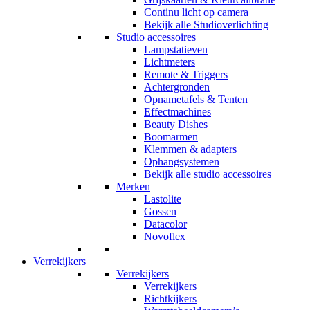
Continu licht op camera
Bekijk alle Studioverlichting
Studio accessoires
Lampstatieven
Lichtmeters
Remote & Triggers
Achtergronden
Opnametafels & Tenten
Effectmachines
Beauty Dishes
Boomarmen
Klemmen & adapters
Ophangsystemen
Bekijk alle studio accessoires
Merken
Lastolite
Gossen
Datacolor
Novoflex
Verrekijkers
Verrekijkers
Verrekijkers
Richtkijkers