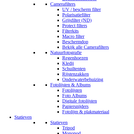
Camerafilters
UV / bescherm filter
Polarisatiefilter
Grijsfilter (ND)
Protect filters
Filterkits
Macro filter
Beschermdop
Bekijk alle Camerafilters
Natuurfotografie
Regenhoezen
Kledij
Schuiltenten
Rijstenzakken
Onderwaterbehuizing
Fotolijsten & Albums
Fotolijsten
Foto Albums
Digitale fotolijsten
Papiersnijders
Fotolijm & plakmateriaal
Statieven
Statieven
Tripod
Monopod