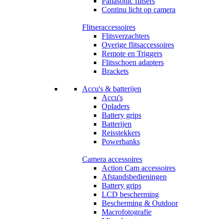
Panasonic flitsers
Continu licht op camera
Flitseraccessoires
Flitsverzachters
Overige flitsaccessoires
Remote en Triggers
Flitsschoen adapters
Brackets
Accu's & batterijen
Accu's
Opladers
Battery grips
Batterijen
Reisstekkers
Powerbanks
Camera accessoires
Action Cam accessoires
Afstandsbedieningen
Battery grips
LCD bescherming
Bescherming & Outdoor
Macrofotografie