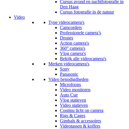
Cursus avond en nachtfotografie in
Den Haag
Cursus fotografie in de natuur
Video
Type videocamera's
Camcorders
Professionele camera’s
Drones
Action camera's
360° camera's
Vlog camera's
Bekijk alle videocamera's
Merken videocamera's
Sony
Panasonic
Video benodigdheden
Microfoons
Video monitoren
Auto Cue
Vlog statieven
Video statieven
Continu licht op camera
Rigs & Cages
Gimbals & accessoires
Videotassen & koffers