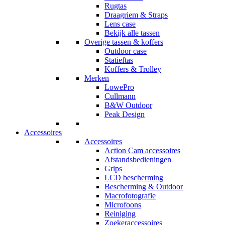
Rugtas
Draagriem & Straps
Lens case
Bekijk alle tassen
Overige tassen & koffers
Outdoor case
Statieftas
Koffers & Trolley
Merken
LowePro
Cullmann
B&W Outdoor
Peak Design
Accessoires
Accessoires
Action Cam accessoires
Afstandsbedieningen
Grips
LCD bescherming
Bescherming & Outdoor
Macrofotografie
Microfoons
Reiniging
Zoekeraccessoires