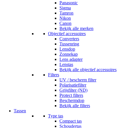
Panasonic
Sigma
Tamron
Nikon
Canon
Bekijk alle merken
Objectief accessoires
Converters
Tussenring
Lensdop
Zonnekap
Lens adapter
Lenstas
Bekijk alle objectief accessoires
Filters
UV / bescherm filter
Polarisatiefilter
Grijsfilter (ND)
Protect filters
Beschermdop
Bekijk alle filters
Tassen
Type tas
Compact tas
Schoudertas