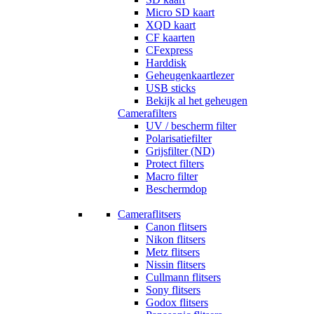
Micro SD kaart
XQD kaart
CF kaarten
CFexpress
Harddisk
Geheugenkaartlezer
USB sticks
Bekijk al het geheugen
Camerafilters
UV / bescherm filter
Polarisatiefilter
Grijsfilter (ND)
Protect filters
Macro filter
Beschermdop
Cameraflitsers
Canon flitsers
Nikon flitsers
Metz flitsers
Nissin flitsers
Cullmann flitsers
Sony flitsers
Godox flitsers