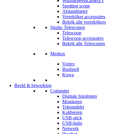
Warmtebeeldcamera’s
Spotting scope
Afstandmeter
Verrekijker accessoires
Bekijk alle verrekijkers
Studio Telescopen
Telescoop
Telescoop accessoires
Bekijk alle Telescopen
Merken
Vortex
Bushnell
Kowa
Beeld & bewerking
Computer
Digitale fotolijsten
Monitoren
Tekentablet
Kalibreren
USB-stick
USB-hubs
Netwerk
Headset