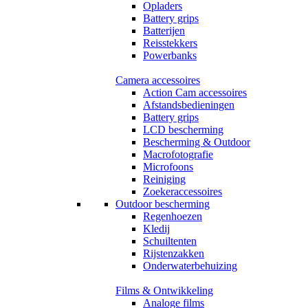
Opladers
Battery grips
Batterijen
Reisstekkers
Powerbanks
Camera accessoires
Action Cam accessoires
Afstandsbedieningen
Battery grips
LCD bescherming
Bescherming & Outdoor
Macrofotografie
Microfoons
Reiniging
Zoekeraccessoires
Outdoor bescherming
Regenhoezen
Kledij
Schuiltenten
Rijstenzakken
Onderwaterbehuizing
Films & Ontwikkeling
Analoge films