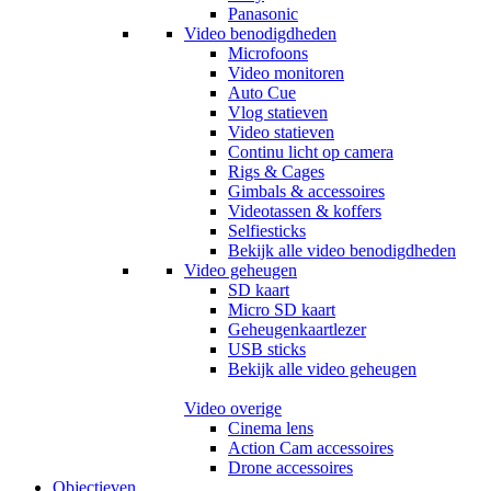
Panasonic
Video benodigdheden
Microfoons
Video monitoren
Auto Cue
Vlog statieven
Video statieven
Continu licht op camera
Rigs & Cages
Gimbals & accessoires
Videotassen & koffers
Selfiesticks
Bekijk alle video benodigdheden
Video geheugen
SD kaart
Micro SD kaart
Geheugenkaartlezer
USB sticks
Bekijk alle video geheugen
Video overige
Cinema lens
Action Cam accessoires
Drone accessoires
Objectieven