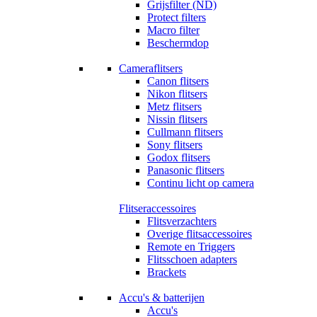
Grijsfilter (ND)
Protect filters
Macro filter
Beschermdop
Cameraflitsers
Canon flitsers
Nikon flitsers
Metz flitsers
Nissin flitsers
Cullmann flitsers
Sony flitsers
Godox flitsers
Panasonic flitsers
Continu licht op camera
Flitseraccessoires
Flitsverzachters
Overige flitsaccessoires
Remote en Triggers
Flitsschoen adapters
Brackets
Accu's & batterijen
Accu's