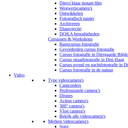
Direct klaar instant film
Wegwerpcamera's
Ontwikkelen
Fotografisch papier
Archiveren
Diaprojectie
DOKA benodigheden
Cursussen & Workshops
Basiscursus fotografie
Gevorderden cursus fotografie
Cursus fotografie in Diergaarde Blijd
Cursus straatfotografie in Den Haag
Cursus avond en nachtfotografie in 
Cursus fotografie in de natuur
Video
Type videocamera's
Camcorders
Professionele camera’s
Drones
Action camera's
360° camera's
Vlog camera's
Bekijk alle videocamera's
Merken videocamera's
Sony