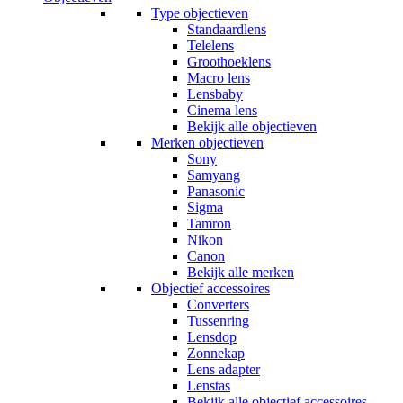
Type objectieven
Standaardlens
Telelens
Groothoeklens
Macro lens
Lensbaby
Cinema lens
Bekijk alle objectieven
Merken objectieven
Sony
Samyang
Panasonic
Sigma
Tamron
Nikon
Canon
Bekijk alle merken
Objectief accessoires
Converters
Tussenring
Lensdop
Zonnekap
Lens adapter
Lenstas
Bekijk alle objectief accessoires