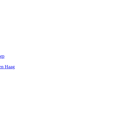
orp
Den Haag