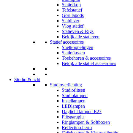
Statiefkop
Tafelstatief
Gorillapods
Stabilizer
Vlog statief
Statieven & Rigs
Bekijk alle statieven
Statief accessoires
Snelkoppelingen
Statieftassen
Toebehoren & accessoires
Bekijk alle statief accessoires
Studio & licht
Studioverlichting
Studioflitsen
Studiolampen
Instellampen
LEDlampen
Daglicht lampen E27
Flitsparaplu
Ringlampen & Softboxen
Reflectiescherm
Grijskaarten & Kleurcalibratie