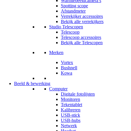
Warmtebeeldcamera’s
Spotting scope
Afstandmeter
Verrekijker accessoires
Bekijk alle verrekijkers
Studio Telescopen
Telescoop
Telescoop accessoires
Bekijk alle Telescopen
Merken
Vortex
Bushnell
Kowa
Beeld & bewerking
Computer
Digitale fotolijsten
Monitoren
Tekentablet
Kalibreren
USB-stick
USB-hubs
Netwerk
Headset