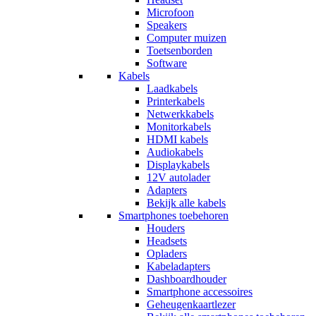
Microfoon
Speakers
Computer muizen
Toetsenborden
Software
Kabels
Laadkabels
Printerkabels
Netwerkkabels
Monitorkabels
HDMI kabels
Audiokabels
Displaykabels
12V autolader
Adapters
Bekijk alle kabels
Smartphones toebehoren
Houders
Headsets
Opladers
Kabeladapters
Dashboardhouder
Smartphone accessoires
Geheugenkaartlezer