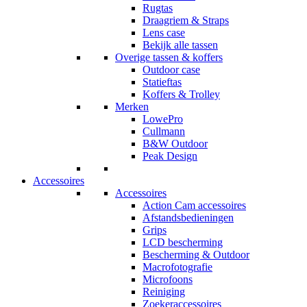
Rugtas
Draagriem & Straps
Lens case
Bekijk alle tassen
Overige tassen & koffers
Outdoor case
Statieftas
Koffers & Trolley
Merken
LowePro
Cullmann
B&W Outdoor
Peak Design
Accessoires
Accessoires
Action Cam accessoires
Afstandsbedieningen
Grips
LCD bescherming
Bescherming & Outdoor
Macrofotografie
Microfoons
Reiniging
Zoekeraccessoires