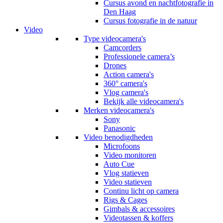
Cursus avond en nachtfotografie in
Den Haag
Cursus fotografie in de natuur
Video
Type videocamera's
Camcorders
Professionele camera’s
Drones
Action camera's
360° camera's
Vlog camera's
Bekijk alle videocamera's
Merken videocamera's
Sony
Panasonic
Video benodigdheden
Microfoons
Video monitoren
Auto Cue
Vlog statieven
Video statieven
Continu licht op camera
Rigs & Cages
Gimbals & accessoires
Videotassen & koffers