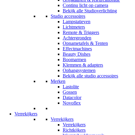
Continu licht op camera
Bekijk alle Studioverlichting
Studio accessoires
Lampstatieven
Lichtmeters
Remote & Triggers
Achtergronden
Opnametafels & Tenten
Effectmachines
Beauty Dishes
Boomarmen
Klemmen & adapters
Ophangsystemen
Bekijk alle studio accessoires
Merken
Lastolite
Gossen
Datacolor
Novoflex
Verrekijkers
Verrekijkers
Verrekijkers
Richtkijkers