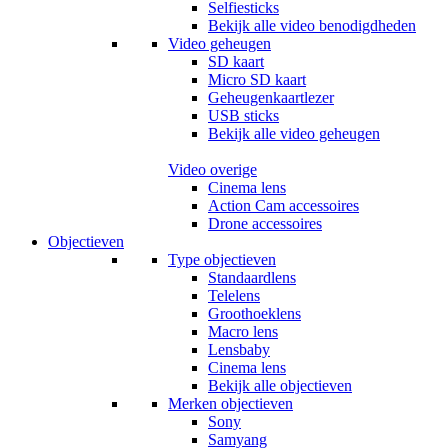
Selfiesticks
Bekijk alle video benodigdheden
Video geheugen
SD kaart
Micro SD kaart
Geheugenkaartlezer
USB sticks
Bekijk alle video geheugen
Video overige
Cinema lens
Action Cam accessoires
Drone accessoires
Objectieven
Type objectieven
Standaardlens
Telelens
Groothoeklens
Macro lens
Lensbaby
Cinema lens
Bekijk alle objectieven
Merken objectieven
Sony
Samyang