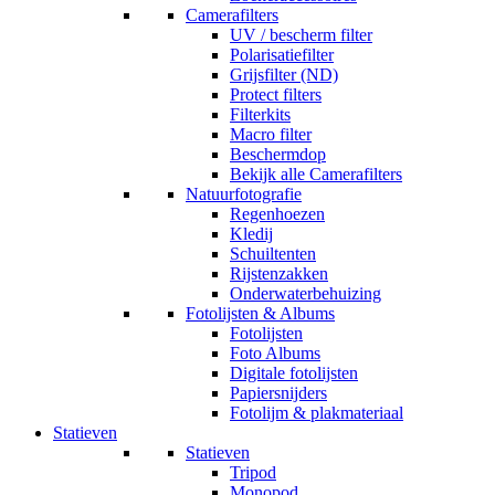
Camerafilters
UV / bescherm filter
Polarisatiefilter
Grijsfilter (ND)
Protect filters
Filterkits
Macro filter
Beschermdop
Bekijk alle Camerafilters
Natuurfotografie
Regenhoezen
Kledij
Schuiltenten
Rijstenzakken
Onderwaterbehuizing
Fotolijsten & Albums
Fotolijsten
Foto Albums
Digitale fotolijsten
Papiersnijders
Fotolijm & plakmateriaal
Statieven
Statieven
Tripod
Monopod