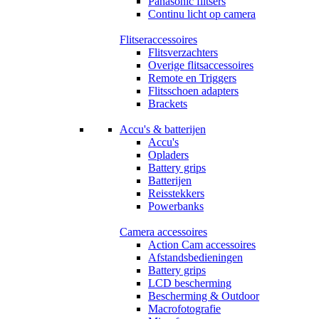
Panasonic flitsers
Continu licht op camera
Flitseraccessoires
Flitsverzachters
Overige flitsaccessoires
Remote en Triggers
Flitsschoen adapters
Brackets
Accu's & batterijen
Accu's
Opladers
Battery grips
Batterijen
Reisstekkers
Powerbanks
Camera accessoires
Action Cam accessoires
Afstandsbedieningen
Battery grips
LCD bescherming
Bescherming & Outdoor
Macrofotografie