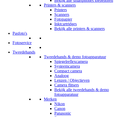
Bekijk alle smartphones toebehoren
Printers & scanners
Printers
Scanners
Fotopapier
Inktcartridges
Bekijk alle printers & scanners
Pasfoto's
Fotoservice
Tweedehands
Tweedehands & demo fotoapparatuur
Spiegelreflexcamera
Systeemcamera
Compact camera
Analoog
Lenzen / Objectieven
Camera flitsers
Bekijk alle tweedehands & demo
fotoapparatuur
Merken
Nikon
Canon
Panasonic