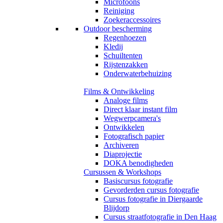
Microfoons
Reiniging
Zoekeraccessoires
Outdoor bescherming
Regenhoezen
Kledij
Schuiltenten
Rijstenzakken
Onderwaterbehuizing
Films & Ontwikkeling
Analoge films
Direct klaar instant film
Wegwerpcamera's
Ontwikkelen
Fotografisch papier
Archiveren
Diaprojectie
DOKA benodigheden
Cursussen & Workshops
Basiscursus fotografie
Gevorderden cursus fotografie
Cursus fotografie in Diergaarde
Blijdorp
Cursus straatfotografie in Den Haag