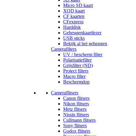
Micro SD kaart
XQD kaart
CF kaarten
CFexpress
Harddisk
Geheugenkaartlezer
USB sticks
Bekijk al het geheugen
Camerafilters
UV / bescherm filter
Polarisatiefilter
Grijsfilter (ND)
Protect filters
Macro filter
Beschermdop
Cameraflitsers
Canon flitsers
Nikon flitsers
Metz flitsers
Nissin flitsers
Cullmann flitsers
Sony flitsers
Godox flitsers