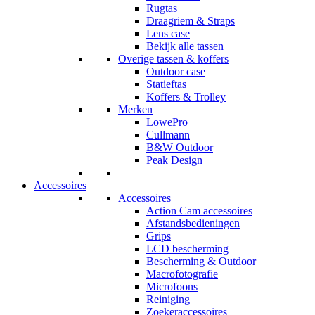
Rugtas
Draagriem & Straps
Lens case
Bekijk alle tassen
Overige tassen & koffers
Outdoor case
Statieftas
Koffers & Trolley
Merken
LowePro
Cullmann
B&W Outdoor
Peak Design
Accessoires
Accessoires
Action Cam accessoires
Afstandsbedieningen
Grips
LCD bescherming
Bescherming & Outdoor
Macrofotografie
Microfoons
Reiniging
Zoekeraccessoires