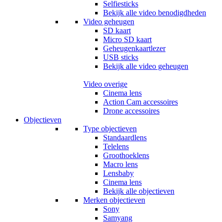
Selfiesticks
Bekijk alle video benodigdheden
Video geheugen
SD kaart
Micro SD kaart
Geheugenkaartlezer
USB sticks
Bekijk alle video geheugen
Video overige
Cinema lens
Action Cam accessoires
Drone accessoires
Objectieven
Type objectieven
Standaardlens
Telelens
Groothoeklens
Macro lens
Lensbaby
Cinema lens
Bekijk alle objectieven
Merken objectieven
Sony
Samyang