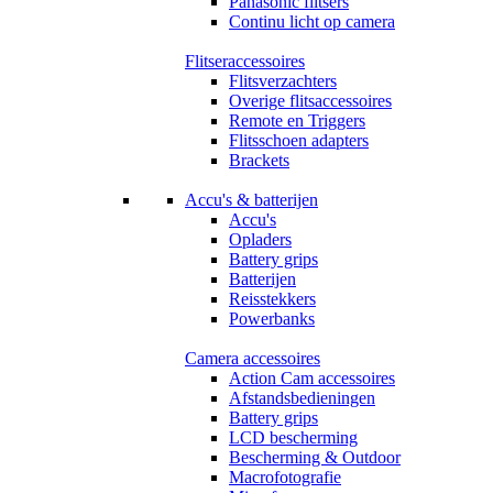
Panasonic flitsers
Continu licht op camera
Flitseraccessoires
Flitsverzachters
Overige flitsaccessoires
Remote en Triggers
Flitsschoen adapters
Brackets
Accu's & batterijen
Accu's
Opladers
Battery grips
Batterijen
Reisstekkers
Powerbanks
Camera accessoires
Action Cam accessoires
Afstandsbedieningen
Battery grips
LCD bescherming
Bescherming & Outdoor
Macrofotografie