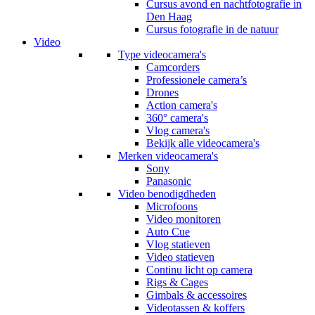
Cursus avond en nachtfotografie in
Den Haag
Cursus fotografie in de natuur
Video
Type videocamera's
Camcorders
Professionele camera’s
Drones
Action camera's
360° camera's
Vlog camera's
Bekijk alle videocamera's
Merken videocamera's
Sony
Panasonic
Video benodigdheden
Microfoons
Video monitoren
Auto Cue
Vlog statieven
Video statieven
Continu licht op camera
Rigs & Cages
Gimbals & accessoires
Videotassen & koffers