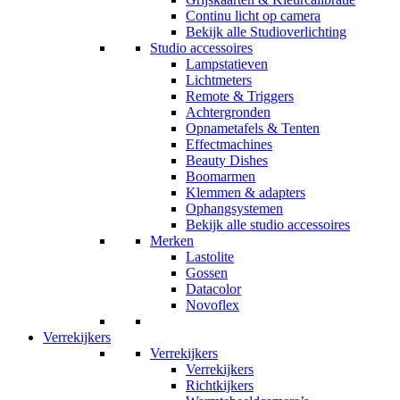
Continu licht op camera
Bekijk alle Studioverlichting
Studio accessoires
Lampstatieven
Lichtmeters
Remote & Triggers
Achtergronden
Opnametafels & Tenten
Effectmachines
Beauty Dishes
Boomarmen
Klemmen & adapters
Ophangsystemen
Bekijk alle studio accessoires
Merken
Lastolite
Gossen
Datacolor
Novoflex
Verrekijkers
Verrekijkers
Verrekijkers
Richtkijkers