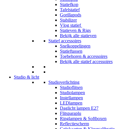
Statiefkop
Tafelstatief
Gorillapods
Stabilizer
Vlog statief
Statieven & Rigs
Bekijk alle statieven
Statief accessoires
Snelkoppelingen
Statieftassen
Toebehoren & accessoires
Bekijk alle statief accessoires
Studio & licht
Studioverlichting
Studioflitsen
Studiolampen
Instellampen
LEDlampen
Daglicht lampen E27
Flitsparaplu
Ringlampen & Softboxen
Reflectiescherm
Grijskaarten & Kleurcalibratie