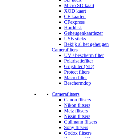
Micro SD kaart
XQD kaart
CF kaarten
CFexpress
Harddisk
Geheugenkaartlezer
USB sticks
Bekijk al het geheugen
Camerafilters
UV / bescherm filter
Polarisatiefilter
Grijsfilter (ND)
Protect filters
Macro filter
Beschermdop
Cameraflitsers
Canon flitsers
Nikon flitsers
Metz flitsers
Nissin flitsers
Cullmann flitsers
Sony flitsers
Godox flitsers