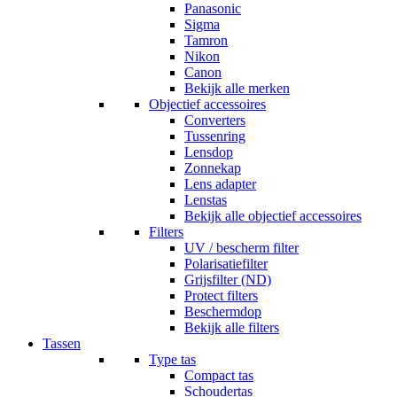
Panasonic
Sigma
Tamron
Nikon
Canon
Bekijk alle merken
Objectief accessoires
Converters
Tussenring
Lensdop
Zonnekap
Lens adapter
Lenstas
Bekijk alle objectief accessoires
Filters
UV / bescherm filter
Polarisatiefilter
Grijsfilter (ND)
Protect filters
Beschermdop
Bekijk alle filters
Tassen
Type tas
Compact tas
Schoudertas