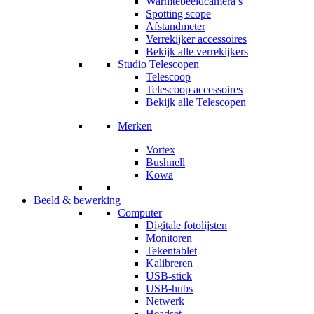
Warmtebeeldcamera’s
Spotting scope
Afstandmeter
Verrekijker accessoires
Bekijk alle verrekijkers
Studio Telescopen
Telescoop
Telescoop accessoires
Bekijk alle Telescopen
Merken
Vortex
Bushnell
Kowa
Beeld & bewerking
Computer
Digitale fotolijsten
Monitoren
Tekentablet
Kalibreren
USB-stick
USB-hubs
Netwerk
Headset