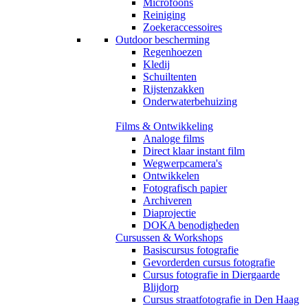
Microfoons
Reiniging
Zoekeraccessoires
Outdoor bescherming
Regenhoezen
Kledij
Schuiltenten
Rijstenzakken
Onderwaterbehuizing
Films & Ontwikkeling
Analoge films
Direct klaar instant film
Wegwerpcamera's
Ontwikkelen
Fotografisch papier
Archiveren
Diaprojectie
DOKA benodigheden
Cursussen & Workshops
Basiscursus fotografie
Gevorderden cursus fotografie
Cursus fotografie in Diergaarde
Blijdorp
Cursus straatfotografie in Den Haag