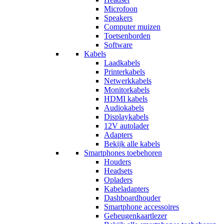
Microfoon
Speakers
Computer muizen
Toetsenborden
Software
Kabels
Laadkabels
Printerkabels
Netwerkkabels
Monitorkabels
HDMI kabels
Audiokabels
Displaykabels
12V autolader
Adapters
Bekijk alle kabels
Smartphones toebehoren
Houders
Headsets
Opladers
Kabeladapters
Dashboardhouder
Smartphone accessoires
Geheugenkaartlezer