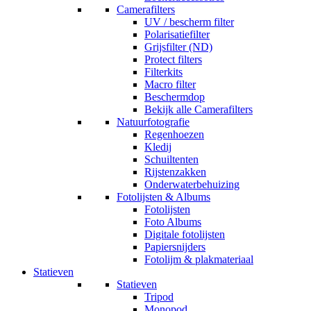
Camerafilters
UV / bescherm filter
Polarisatiefilter
Grijsfilter (ND)
Protect filters
Filterkits
Macro filter
Beschermdop
Bekijk alle Camerafilters
Natuurfotografie
Regenhoezen
Kledij
Schuiltenten
Rijstenzakken
Onderwaterbehuizing
Fotolijsten & Albums
Fotolijsten
Foto Albums
Digitale fotolijsten
Papiersnijders
Fotolijm & plakmateriaal
Statieven
Statieven
Tripod
Monopod