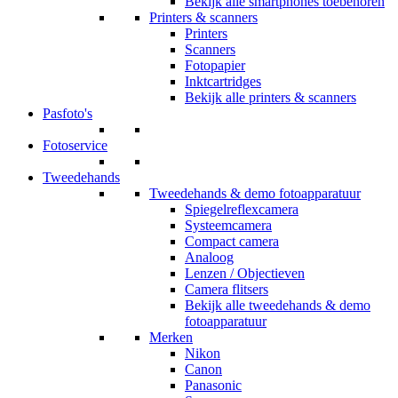
Bekijk alle smartphones toebehoren
Printers & scanners
Printers
Scanners
Fotopapier
Inktcartridges
Bekijk alle printers & scanners
Pasfoto's
Fotoservice
Tweedehands
Tweedehands & demo fotoapparatuur
Spiegelreflexcamera
Systeemcamera
Compact camera
Analoog
Lenzen / Objectieven
Camera flitsers
Bekijk alle tweedehands & demo
fotoapparatuur
Merken
Nikon
Canon
Panasonic