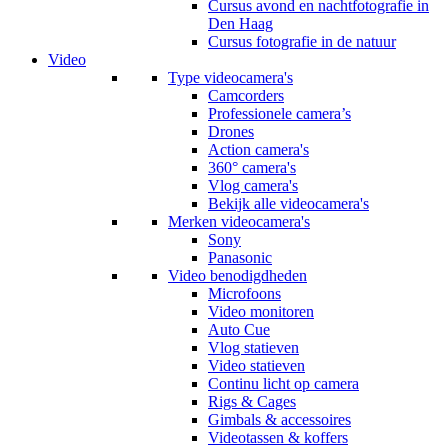
Cursus avond en nachtfotografie in
Den Haag
Cursus fotografie in de natuur
Video
Type videocamera's
Camcorders
Professionele camera’s
Drones
Action camera's
360° camera's
Vlog camera's
Bekijk alle videocamera's
Merken videocamera's
Sony
Panasonic
Video benodigdheden
Microfoons
Video monitoren
Auto Cue
Vlog statieven
Video statieven
Continu licht op camera
Rigs & Cages
Gimbals & accessoires
Videotassen & koffers