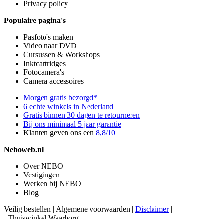
Privacy policy
Populaire pagina's
Pasfoto's maken
Video naar DVD
Cursussen & Workshops
Inktcartridges
Fotocamera's
Camera accessoires
Morgen gratis bezorgd*
6 echte winkels in Nederland
Gratis binnen 30 dagen te retourneren
Bij ons minimaal 5 jaar garantie
Klanten geven ons een
8,8/10
Neboweb.nl
Over NEBO
Vestigingen
Werken bij NEBO
Blog
Veilig bestellen
|
Algemene voorwaarden
|
Disclaimer
|
Thuiswinkel Waarborg