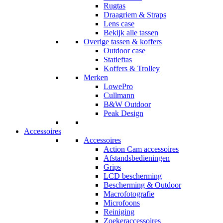
Rugtas
Draagriem & Straps
Lens case
Bekijk alle tassen
Overige tassen & koffers
Outdoor case
Statieftas
Koffers & Trolley
Merken
LowePro
Cullmann
B&W Outdoor
Peak Design
Accessoires
Accessoires
Action Cam accessoires
Afstandsbedieningen
Grips
LCD bescherming
Bescherming & Outdoor
Macrofotografie
Microfoons
Reiniging
Zoekeraccessoires