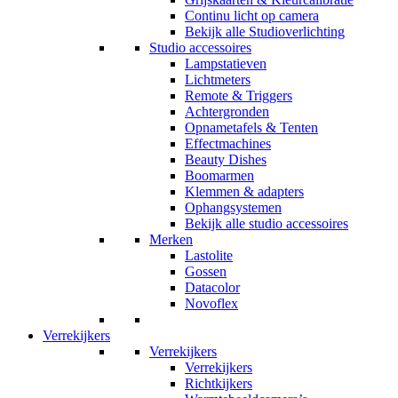
Continu licht op camera
Bekijk alle Studioverlichting
Studio accessoires
Lampstatieven
Lichtmeters
Remote & Triggers
Achtergronden
Opnametafels & Tenten
Effectmachines
Beauty Dishes
Boomarmen
Klemmen & adapters
Ophangsystemen
Bekijk alle studio accessoires
Merken
Lastolite
Gossen
Datacolor
Novoflex
Verrekijkers
Verrekijkers
Verrekijkers
Richtkijkers