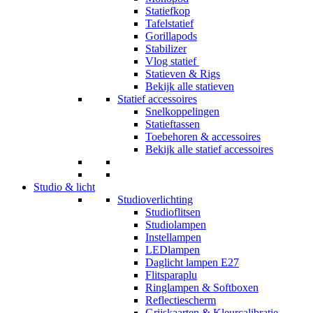
Statiefkop
Tafelstatief
Gorillapods
Stabilizer
Vlog statief
Statieven & Rigs
Bekijk alle statieven
Statief accessoires
Snelkoppelingen
Statieftassen
Toebehoren & accessoires
Bekijk alle statief accessoires
Studio & licht
Studioverlichting
Studioflitsen
Studiolampen
Instellampen
LEDlampen
Daglicht lampen E27
Flitsparaplu
Ringlampen & Softboxen
Reflectiescherm
Grijskaarten & Kleurcalibratie