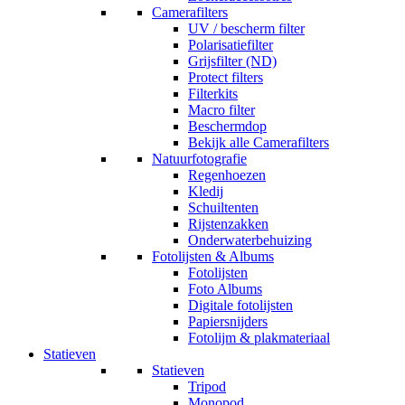
Camerafilters
UV / bescherm filter
Polarisatiefilter
Grijsfilter (ND)
Protect filters
Filterkits
Macro filter
Beschermdop
Bekijk alle Camerafilters
Natuurfotografie
Regenhoezen
Kledij
Schuiltenten
Rijstenzakken
Onderwaterbehuizing
Fotolijsten & Albums
Fotolijsten
Foto Albums
Digitale fotolijsten
Papiersnijders
Fotolijm & plakmateriaal
Statieven
Statieven
Tripod
Monopod