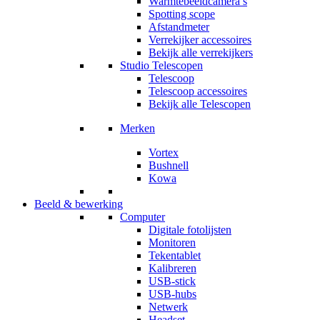
Warmtebeeldcamera’s
Spotting scope
Afstandmeter
Verrekijker accessoires
Bekijk alle verrekijkers
Studio Telescopen
Telescoop
Telescoop accessoires
Bekijk alle Telescopen
Merken
Vortex
Bushnell
Kowa
Beeld & bewerking
Computer
Digitale fotolijsten
Monitoren
Tekentablet
Kalibreren
USB-stick
USB-hubs
Netwerk
Headset