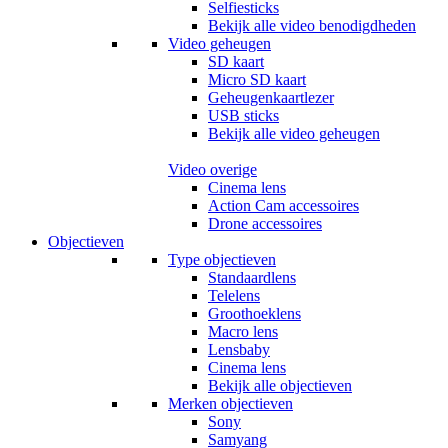
Selfiesticks
Bekijk alle video benodigdheden
Video geheugen
SD kaart
Micro SD kaart
Geheugenkaartlezer
USB sticks
Bekijk alle video geheugen
Video overige
Cinema lens
Action Cam accessoires
Drone accessoires
Objectieven
Type objectieven
Standaardlens
Telelens
Groothoeklens
Macro lens
Lensbaby
Cinema lens
Bekijk alle objectieven
Merken objectieven
Sony
Samyang