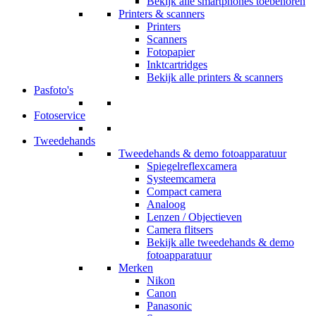
Bekijk alle smartphones toebehoren
Printers & scanners
Printers
Scanners
Fotopapier
Inktcartridges
Bekijk alle printers & scanners
Pasfoto's
Fotoservice
Tweedehands
Tweedehands & demo fotoapparatuur
Spiegelreflexcamera
Systeemcamera
Compact camera
Analoog
Lenzen / Objectieven
Camera flitsers
Bekijk alle tweedehands & demo
fotoapparatuur
Merken
Nikon
Canon
Panasonic