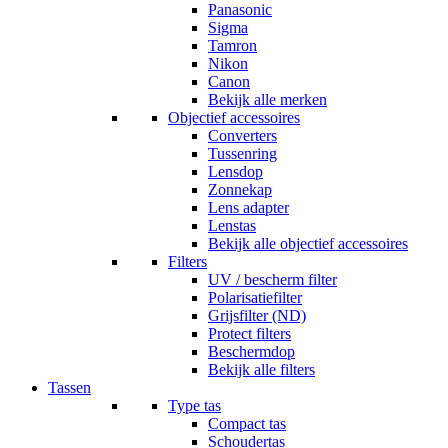
Panasonic
Sigma
Tamron
Nikon
Canon
Bekijk alle merken
Objectief accessoires
Converters
Tussenring
Lensdop
Zonnekap
Lens adapter
Lenstas
Bekijk alle objectief accessoires
Filters
UV / bescherm filter
Polarisatiefilter
Grijsfilter (ND)
Protect filters
Beschermdop
Bekijk alle filters
Tassen
Type tas
Compact tas
Schoudertas