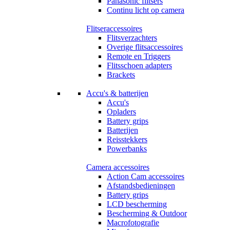
Panasonic flitsers
Continu licht op camera
Flitseraccessoires
Flitsverzachters
Overige flitsaccessoires
Remote en Triggers
Flitsschoen adapters
Brackets
Accu's & batterijen
Accu's
Opladers
Battery grips
Batterijen
Reisstekkers
Powerbanks
Camera accessoires
Action Cam accessoires
Afstandsbedieningen
Battery grips
LCD bescherming
Bescherming & Outdoor
Macrofotografie