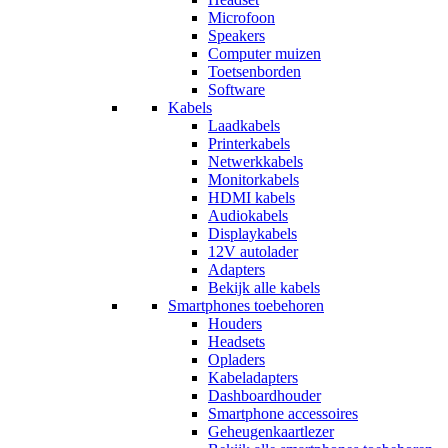
Microfoon
Speakers
Computer muizen
Toetsenborden
Software
Kabels
Laadkabels
Printerkabels
Netwerkkabels
Monitorkabels
HDMI kabels
Audiokabels
Displaykabels
12V autolader
Adapters
Bekijk alle kabels
Smartphones toebehoren
Houders
Headsets
Opladers
Kabeladapters
Dashboardhouder
Smartphone accessoires
Geheugenkaartlezer