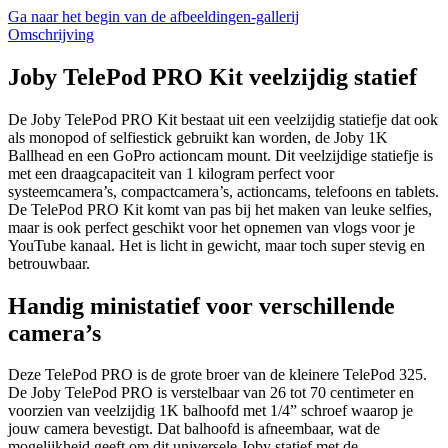
Ga naar het begin van de afbeeldingen-gallerij
Omschrijving
Joby TelePod PRO Kit veelzijdig statief
De Joby TelePod PRO Kit bestaat uit een veelzijdig statiefje dat ook
als monopod of selfiestick gebruikt kan worden, de Joby 1K
Ballhead en een GoPro actioncam mount. Dit veelzijdige statiefje is
met een draagcapaciteit van 1 kilogram perfect voor
systeemcamera’s, compactcamera’s, actioncams, telefoons en tablets.
De TelePod PRO Kit komt van pas bij het maken van leuke selfies,
maar is ook perfect geschikt voor het opnemen van vlogs voor je
YouTube kanaal. Het is licht in gewicht, maar toch super stevig en
betrouwbaar.
Handig ministatief voor verschillende
camera’s
Deze TelePod PRO is de grote broer van de kleinere TelePod 325.
De Joby TelePod PRO is verstelbaar van 26 tot 70 centimeter en
voorzien van veelzijdig 1K balhoofd met 1/4” schroef waarop je
jouw camera bevestigt. Dat balhoofd is afneembaar, wat de
mogelijkheid geeft om dit universele Joby statief met de