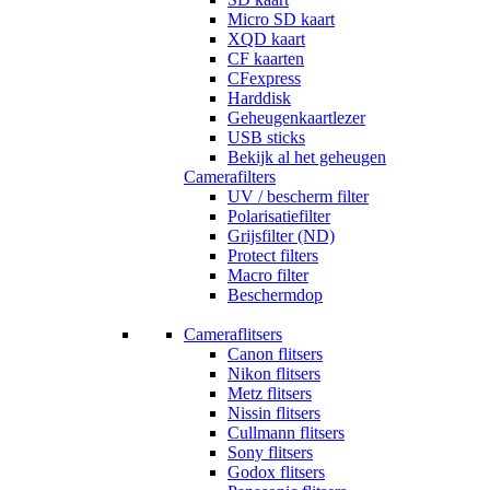
Micro SD kaart
XQD kaart
CF kaarten
CFexpress
Harddisk
Geheugenkaartlezer
USB sticks
Bekijk al het geheugen
Camerafilters
UV / bescherm filter
Polarisatiefilter
Grijsfilter (ND)
Protect filters
Macro filter
Beschermdop
Cameraflitsers
Canon flitsers
Nikon flitsers
Metz flitsers
Nissin flitsers
Cullmann flitsers
Sony flitsers
Godox flitsers