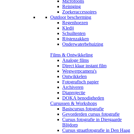
Microfoons
Reiniging
Zoekeraccessoires
Outdoor bescherming
Regenhoezen
Kledij
Schuiltenten
Rijstenzakken
Onderwaterbehuizing
Films & Ontwikkeling
Analoge films
Direct klaar instant film
Wegwerpcamera's
Ontwikkelen
Fotografisch papier
Archiveren
Diaprojectie
DOKA benodigheden
Cursussen & Workshops
Basiscursus fotografie
Gevorderden cursus fotografie
Cursus fotografie in Diergaarde
Blijdorp
Cursus straatfotografie in Den Haag