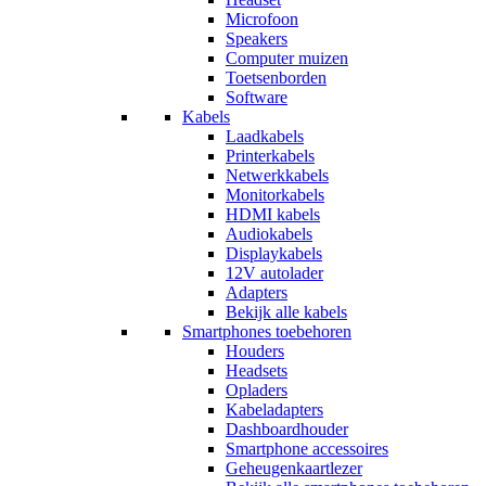
Microfoon
Speakers
Computer muizen
Toetsenborden
Software
Kabels
Laadkabels
Printerkabels
Netwerkkabels
Monitorkabels
HDMI kabels
Audiokabels
Displaykabels
12V autolader
Adapters
Bekijk alle kabels
Smartphones toebehoren
Houders
Headsets
Opladers
Kabeladapters
Dashboardhouder
Smartphone accessoires
Geheugenkaartlezer