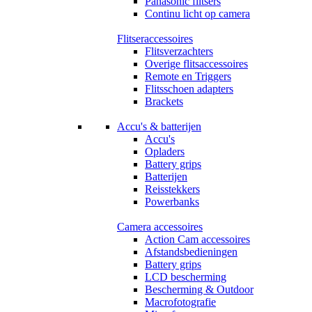
Panasonic flitsers
Continu licht op camera
Flitseraccessoires
Flitsverzachters
Overige flitsaccessoires
Remote en Triggers
Flitsschoen adapters
Brackets
Accu's & batterijen
Accu's
Opladers
Battery grips
Batterijen
Reisstekkers
Powerbanks
Camera accessoires
Action Cam accessoires
Afstandsbedieningen
Battery grips
LCD bescherming
Bescherming & Outdoor
Macrofotografie