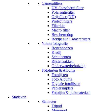
Camerafilters
UV / bescherm filter
Polarisatiefilter
Grijsfilter (ND)
Protect filters
Filterkits
Macro filter
Beschermdop
Bekijk alle Camerafilters
Natuurfotografie
Regenhoezen
Kledij
Schuiltenten
Rijstenzakken
Onderwaterbehuizing
Fotolijsten & Albums
Fotolijsten
Foto Albums
Digitale fotolijsten
Papiersnijders
Fotolijm & plakmateriaal
Statieven
Statieven
Tripod
Monopod