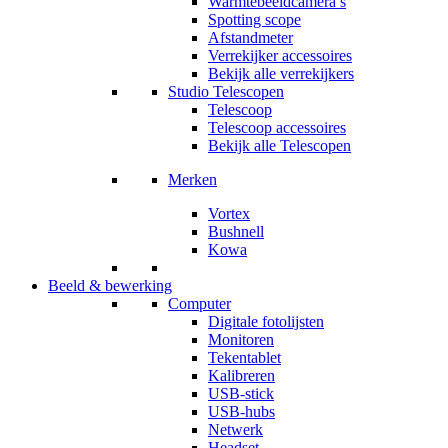
Warmtebeeldcamera’s
Spotting scope
Afstandmeter
Verrekijker accessoires
Bekijk alle verrekijkers
Studio Telescopen
Telescoop
Telescoop accessoires
Bekijk alle Telescopen
Merken
Vortex
Bushnell
Kowa
Beeld & bewerking
Computer
Digitale fotolijsten
Monitoren
Tekentablet
Kalibreren
USB-stick
USB-hubs
Netwerk
Headset