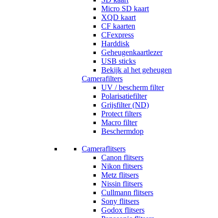
Micro SD kaart
XQD kaart
CF kaarten
CFexpress
Harddisk
Geheugenkaartlezer
USB sticks
Bekijk al het geheugen
Camerafilters
UV / bescherm filter
Polarisatiefilter
Grijsfilter (ND)
Protect filters
Macro filter
Beschermdop
Cameraflitsers
Canon flitsers
Nikon flitsers
Metz flitsers
Nissin flitsers
Cullmann flitsers
Sony flitsers
Godox flitsers