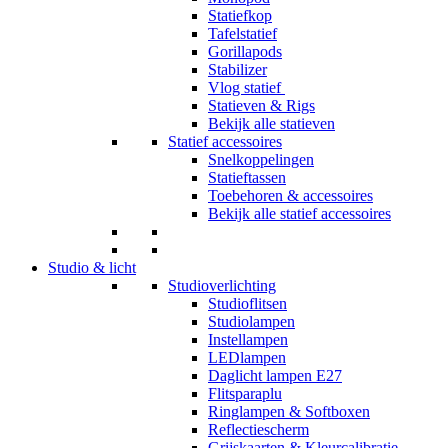
Statiefkop
Tafelstatief
Gorillapods
Stabilizer
Vlog statief
Statieven & Rigs
Bekijk alle statieven
Statief accessoires
Snelkoppelingen
Statieftassen
Toebehoren & accessoires
Bekijk alle statief accessoires
Studio & licht
Studioverlichting
Studioflitsen
Studiolampen
Instellampen
LEDlampen
Daglicht lampen E27
Flitsparaplu
Ringlampen & Softboxen
Reflectiescherm
Grijskaarten & Kleurcalibratie