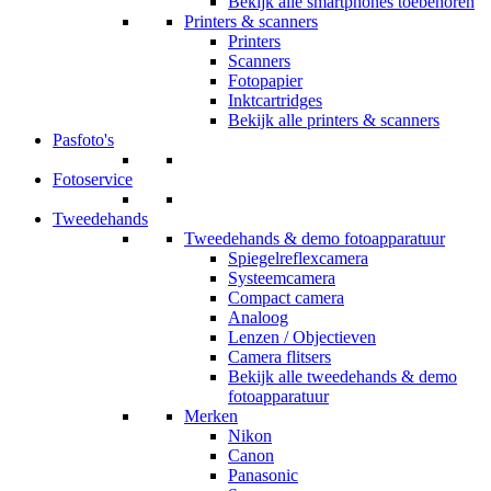
Bekijk alle smartphones toebehoren
Printers & scanners
Printers
Scanners
Fotopapier
Inktcartridges
Bekijk alle printers & scanners
Pasfoto's
Fotoservice
Tweedehands
Tweedehands & demo fotoapparatuur
Spiegelreflexcamera
Systeemcamera
Compact camera
Analoog
Lenzen / Objectieven
Camera flitsers
Bekijk alle tweedehands & demo
fotoapparatuur
Merken
Nikon
Canon
Panasonic