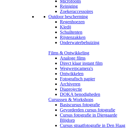
Microfoons
Reiniging
Zoekeraccessoires
Outdoor bescherming
Regenhoezen
Kledij
Schuiltenten
Rijstenzakken
Onderwaterbehuizing
Films & Ontwikkeling
Analoge films
Direct klaar instant film
Wegwerpcamera's
Ontwikkelen
Fotografisch papier
Archiveren
Diaprojectie
DOKA benodigheden
Cursussen & Workshops
Basiscursus fotografie
Gevorderden cursus fotografie
Cursus fotografie in Diergaarde
Blijdorp
Cursus straatfotografie in Den Haag