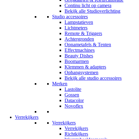
Continu licht op camera
Bekijk alle Studioverlichting
Studio accessoires
Lampstatieven
Lichtmeters
Remote & Triggers
Achtergronden
Opnametafels & Tenten
Effectmachines
Beauty Dishes
Boomarmen
Klemmen & adapters
Ophangsystemen
Bekijk alle studio accessoires
Merken
Lastolite
Gossen
Datacolor
Novoflex
Verrekijkers
Verrekijkers
Verrekijkers
Richtkijkers