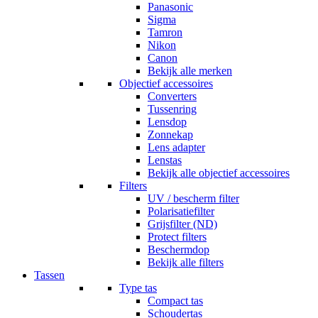
Panasonic
Sigma
Tamron
Nikon
Canon
Bekijk alle merken
Objectief accessoires
Converters
Tussenring
Lensdop
Zonnekap
Lens adapter
Lenstas
Bekijk alle objectief accessoires
Filters
UV / bescherm filter
Polarisatiefilter
Grijsfilter (ND)
Protect filters
Beschermdop
Bekijk alle filters
Tassen
Type tas
Compact tas
Schoudertas