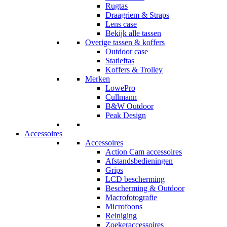
Rugtas
Draagriem & Straps
Lens case
Bekijk alle tassen
Overige tassen & koffers
Outdoor case
Statieftas
Koffers & Trolley
Merken
LowePro
Cullmann
B&W Outdoor
Peak Design
Accessoires
Accessoires
Action Cam accessoires
Afstandsbedieningen
Grips
LCD bescherming
Bescherming & Outdoor
Macrofotografie
Microfoons
Reiniging
Zoekeraccessoires