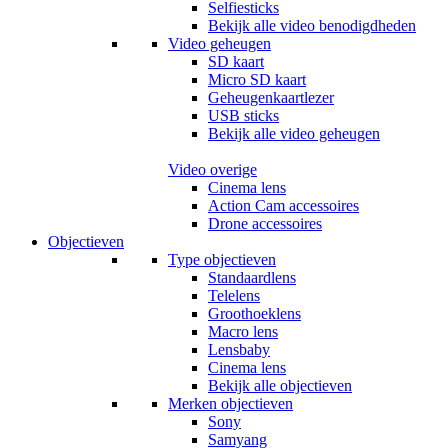
Selfiesticks
Bekijk alle video benodigdheden
Video geheugen
SD kaart
Micro SD kaart
Geheugenkaartlezer
USB sticks
Bekijk alle video geheugen
Video overige
Cinema lens
Action Cam accessoires
Drone accessoires
Objectieven
Type objectieven
Standaardlens
Telelens
Groothoeklens
Macro lens
Lensbaby
Cinema lens
Bekijk alle objectieven
Merken objectieven
Sony
Samyang