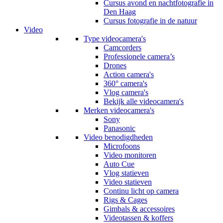
Cursus avond en nachtfotografie in
Den Haag
Cursus fotografie in de natuur
Video
Type videocamera's
Camcorders
Professionele camera’s
Drones
Action camera's
360° camera's
Vlog camera's
Bekijk alle videocamera's
Merken videocamera's
Sony
Panasonic
Video benodigdheden
Microfoons
Video monitoren
Auto Cue
Vlog statieven
Video statieven
Continu licht op camera
Rigs & Cages
Gimbals & accessoires
Videotassen & koffers