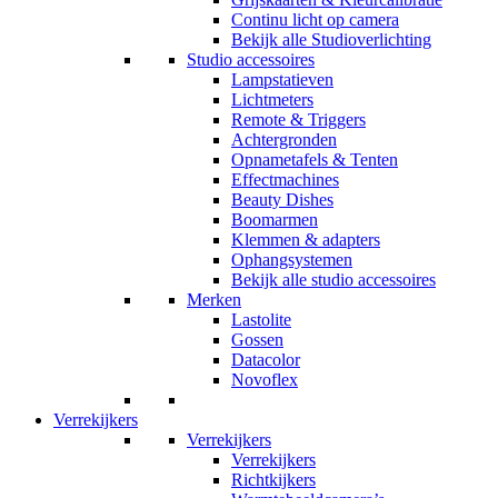
Continu licht op camera
Bekijk alle Studioverlichting
Studio accessoires
Lampstatieven
Lichtmeters
Remote & Triggers
Achtergronden
Opnametafels & Tenten
Effectmachines
Beauty Dishes
Boomarmen
Klemmen & adapters
Ophangsystemen
Bekijk alle studio accessoires
Merken
Lastolite
Gossen
Datacolor
Novoflex
Verrekijkers
Verrekijkers
Verrekijkers
Richtkijkers