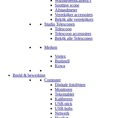
Warmtebeeldcamera’s
Spotting scope
Afstandmeter
Verrekijker accessoires
Bekijk alle verrekijkers
Studio Telescopen
Telescoop
Telescoop accessoires
Bekijk alle Telescopen
Merken
Vortex
Bushnell
Kowa
Beeld & bewerking
Computer
Digitale fotolijsten
Monitoren
Tekentablet
Kalibreren
USB-stick
USB-hubs
Netwerk
Headset