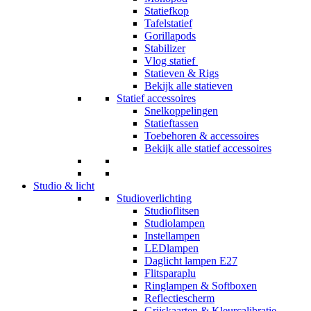
Statiefkop
Tafelstatief
Gorillapods
Stabilizer
Vlog statief
Statieven & Rigs
Bekijk alle statieven
Statief accessoires
Snelkoppelingen
Statieftassen
Toebehoren & accessoires
Bekijk alle statief accessoires
Studio & licht
Studioverlichting
Studioflitsen
Studiolampen
Instellampen
LEDlampen
Daglicht lampen E27
Flitsparaplu
Ringlampen & Softboxen
Reflectiescherm
Grijskaarten & Kleurcalibratie