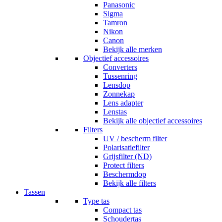
Panasonic
Sigma
Tamron
Nikon
Canon
Bekijk alle merken
Objectief accessoires
Converters
Tussenring
Lensdop
Zonnekap
Lens adapter
Lenstas
Bekijk alle objectief accessoires
Filters
UV / bescherm filter
Polarisatiefilter
Grijsfilter (ND)
Protect filters
Beschermdop
Bekijk alle filters
Tassen
Type tas
Compact tas
Schoudertas