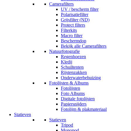
Camerafilters
UV / bescherm filter
Polarisatiefilter
Grijsfilter (ND)
Protect filters
Filterkits
Macro filter
Beschermdop
Bekijk alle Camerafilters
Natuurfotografie
Regenhoezen
Kledij
Schuiltenten
Rijstenzakken
Onderwaterbehuizing
Fotolijsten & Albums
Fotolijsten
Foto Albums
Digitale fotolijsten
Papiersnijders
Fotolijm & plakmateriaal
Statieven
Statieven
Tripod
Monopod