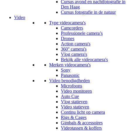
Cursus avond en nachtfotografie in
Den Haag
Cursus fotografie in de natuur
Video
Type videocamera's
Camcorders
Professionele camera’s
Drones
Action camera's
360° camera's
Vlog camera's
Bekijk alle videocamera's
Merken videocamera's
Sony
Panasonic
Video benodigdheden
Microfoons
Video monitoren
Auto Cue
Vlog statieven
Video statieven
Continu licht op camera
Rigs & Cages
Gimbals & accessoires
Videotassen & koffers