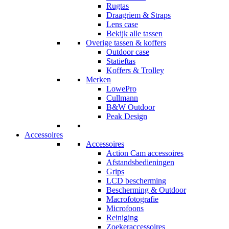
Rugtas
Draagriem & Straps
Lens case
Bekijk alle tassen
Overige tassen & koffers
Outdoor case
Statieftas
Koffers & Trolley
Merken
LowePro
Cullmann
B&W Outdoor
Peak Design
Accessoires
Accessoires
Action Cam accessoires
Afstandsbedieningen
Grips
LCD bescherming
Bescherming & Outdoor
Macrofotografie
Microfoons
Reiniging
Zoekeraccessoires