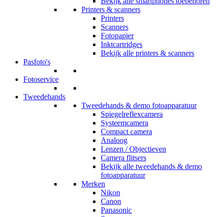
Bekijk alle smartphones toebehoren
Printers & scanners
Printers
Scanners
Fotopapier
Inktcartridges
Bekijk alle printers & scanners
Pasfoto's
Fotoservice
Tweedehands
Tweedehands & demo fotoapparatuur
Spiegelreflexcamera
Systeemcamera
Compact camera
Analoog
Lenzen / Objectieven
Camera flitsers
Bekijk alle tweedehands & demo
fotoapparatuur
Merken
Nikon
Canon
Panasonic