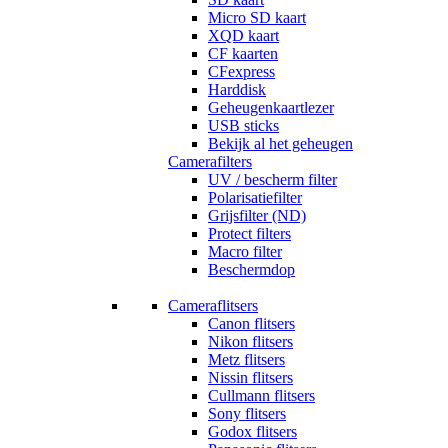
Micro SD kaart
XQD kaart
CF kaarten
CFexpress
Harddisk
Geheugenkaartlezer
USB sticks
Bekijk al het geheugen
Camerafilters
UV / bescherm filter
Polarisatiefilter
Grijsfilter (ND)
Protect filters
Macro filter
Beschermdop
Cameraflitsers
Canon flitsers
Nikon flitsers
Metz flitsers
Nissin flitsers
Cullmann flitsers
Sony flitsers
Godox flitsers