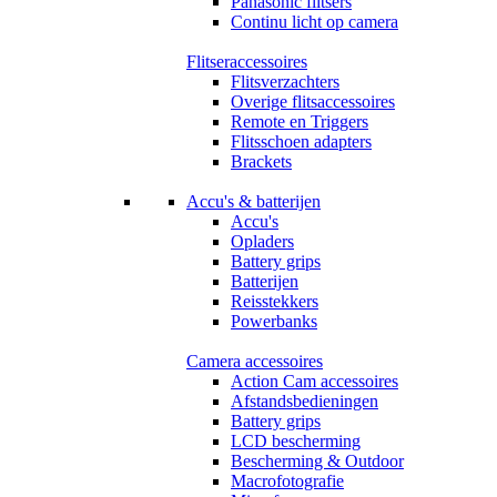
Panasonic flitsers
Continu licht op camera
Flitseraccessoires
Flitsverzachters
Overige flitsaccessoires
Remote en Triggers
Flitsschoen adapters
Brackets
Accu's & batterijen
Accu's
Opladers
Battery grips
Batterijen
Reisstekkers
Powerbanks
Camera accessoires
Action Cam accessoires
Afstandsbedieningen
Battery grips
LCD bescherming
Bescherming & Outdoor
Macrofotografie