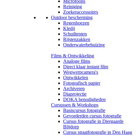
Microfoons
Reiniging
Zoekeraccessoires
Outdoor bescherming
Regenhoezen
Kledij
Schuiltenten
Rijstenzakken
Onderwaterbehuizing
Films & Ontwikkeling
Analoge films
Direct klaar instant film
Wegwerpcamera's
Ontwikkelen
Fotografisch papier
Archiveren
Diaprojectie
DOKA benodigheden
Cursussen & Workshops
Basiscursus fotografie
Gevorderden cursus fotografie
Cursus fotografie in Diergaarde
Blijdorp
Cursus straatfotografie in Den Haag