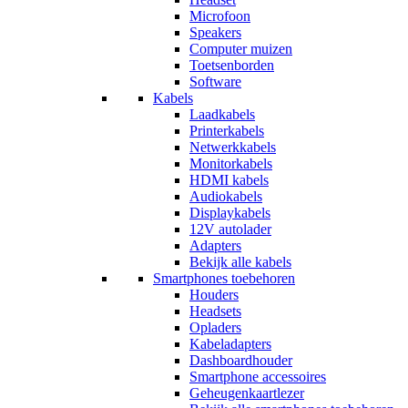
Microfoon
Speakers
Computer muizen
Toetsenborden
Software
Kabels
Laadkabels
Printerkabels
Netwerkkabels
Monitorkabels
HDMI kabels
Audiokabels
Displaykabels
12V autolader
Adapters
Bekijk alle kabels
Smartphones toebehoren
Houders
Headsets
Opladers
Kabeladapters
Dashboardhouder
Smartphone accessoires
Geheugenkaartlezer