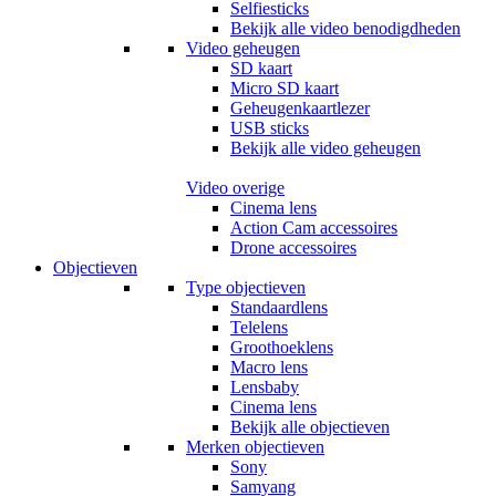
Selfiesticks
Bekijk alle video benodigdheden
Video geheugen
SD kaart
Micro SD kaart
Geheugenkaartlezer
USB sticks
Bekijk alle video geheugen
Video overige
Cinema lens
Action Cam accessoires
Drone accessoires
Objectieven
Type objectieven
Standaardlens
Telelens
Groothoeklens
Macro lens
Lensbaby
Cinema lens
Bekijk alle objectieven
Merken objectieven
Sony
Samyang