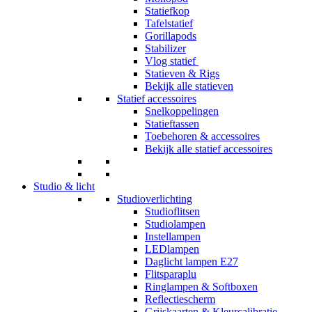
Statiefkop
Tafelstatief
Gorillapods
Stabilizer
Vlog statief
Statieven & Rigs
Bekijk alle statieven
Statief accessoires
Snelkoppelingen
Statieftassen
Toebehoren & accessoires
Bekijk alle statief accessoires
Studio & licht
Studioverlichting
Studioflitsen
Studiolampen
Instellampen
LEDlampen
Daglicht lampen E27
Flitsparaplu
Ringlampen & Softboxen
Reflectiescherm
Grijskaarten & Kleurcalibratie