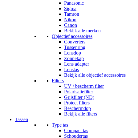
Panasonic
Sigma
Tamron
Nikon
Canon
Bekijk alle merken
Objectief accessoires
Converters
Tussenring
Lensdop
Zonnekap
Lens adapter
Lenstas
Bekijk alle objectief accessoires
Filters
UV / bescherm filter
Polarisatiefilter
Grijsfilter (ND)
Protect filters
Beschermdop
Bekijk alle filters
Tassen
Type tas
Compact tas
Schoudertas