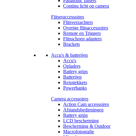
Panasonic flitsers
Continu licht op camera
Flitseraccessoires
Flitsverzachters
Overige flitsaccessoires
Remote en Triggers
Flitsschoen adapters
Brackets
Accu's & batterijen
Accu's
Opladers
Battery grips
Batterijen
Reisstekkers
Powerbanks
Camera accessoires
Action Cam accessoires
Afstandsbedieningen
Battery grips
LCD bescherming
Bescherming & Outdoor
Macrofotografie