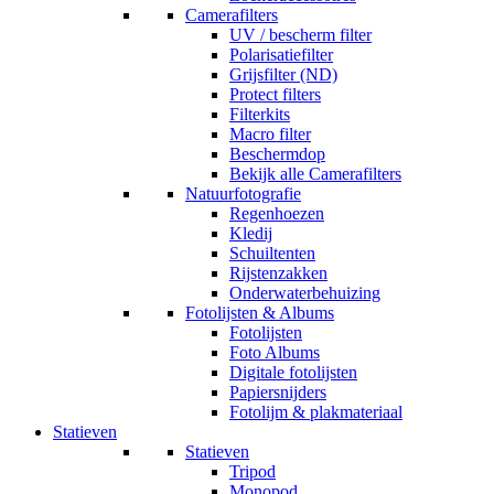
Camerafilters
UV / bescherm filter
Polarisatiefilter
Grijsfilter (ND)
Protect filters
Filterkits
Macro filter
Beschermdop
Bekijk alle Camerafilters
Natuurfotografie
Regenhoezen
Kledij
Schuiltenten
Rijstenzakken
Onderwaterbehuizing
Fotolijsten & Albums
Fotolijsten
Foto Albums
Digitale fotolijsten
Papiersnijders
Fotolijm & plakmateriaal
Statieven
Statieven
Tripod
Monopod