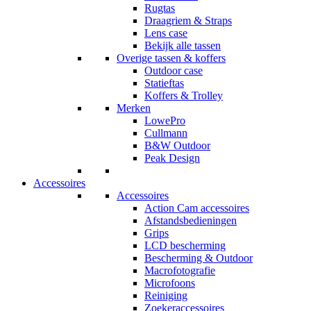
Rugtas
Draagriem & Straps
Lens case
Bekijk alle tassen
Overige tassen & koffers
Outdoor case
Statieftas
Koffers & Trolley
Merken
LowePro
Cullmann
B&W Outdoor
Peak Design
Accessoires
Accessoires
Action Cam accessoires
Afstandsbedieningen
Grips
LCD bescherming
Bescherming & Outdoor
Macrofotografie
Microfoons
Reiniging
Zoekeraccessoires