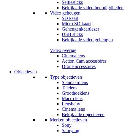
Selfiesticks
Bekijk alle video benodigdheden
Video geheugen
SD kaart
Micro SD kaart
Geheugenkaartlezer
USB sticks
Bekijk alle video geheugen
Video overige
Cinema lens
Action Cam accessoires
Drone accessoires
Objectieven
Type objectieven
Standaardlens
Telelens
Groothoeklens
Macro lens
Lensbaby
Cinema lens
Bekijk alle objectieven
Merken objectieven
Sony
Samyang