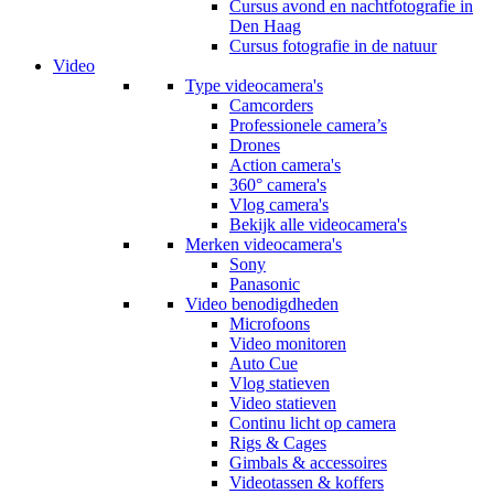
Cursus avond en nachtfotografie in
Den Haag
Cursus fotografie in de natuur
Video
Type videocamera's
Camcorders
Professionele camera’s
Drones
Action camera's
360° camera's
Vlog camera's
Bekijk alle videocamera's
Merken videocamera's
Sony
Panasonic
Video benodigdheden
Microfoons
Video monitoren
Auto Cue
Vlog statieven
Video statieven
Continu licht op camera
Rigs & Cages
Gimbals & accessoires
Videotassen & koffers