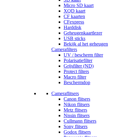
Micro SD kaart
XQD kaart
CF kaarten
CFexpress
Harddisk
Geheugenkaartlezer
USB sticks
Bekijk al het geheugen
Camerafilters
UV / bescherm filter
Polarisatiefilter
Grijsfilter (ND)
Protect filters
Macro filter
Beschermdop
Cameraflitsers
Canon flitsers
Nikon flitsers
Metz flitsers
Nissin flitsers
Cullmann flitsers
Sony flitsers
Godox flitsers