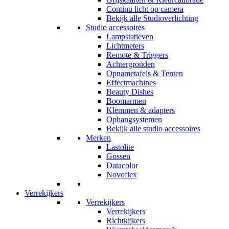
Continu licht op camera
Bekijk alle Studioverlichting
Studio accessoires
Lampstatieven
Lichtmeters
Remote & Triggers
Achtergronden
Opnametafels & Tenten
Effectmachines
Beauty Dishes
Boomarmen
Klemmen & adapters
Ophangsystemen
Bekijk alle studio accessoires
Merken
Lastolite
Gossen
Datacolor
Novoflex
Verrekijkers
Verrekijkers
Verrekijkers
Richtkijkers