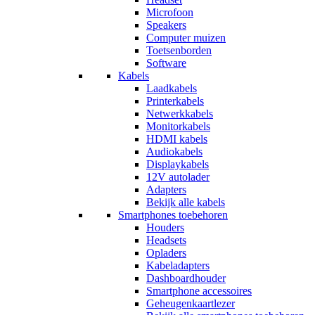
Microfoon
Speakers
Computer muizen
Toetsenborden
Software
Kabels
Laadkabels
Printerkabels
Netwerkkabels
Monitorkabels
HDMI kabels
Audiokabels
Displaykabels
12V autolader
Adapters
Bekijk alle kabels
Smartphones toebehoren
Houders
Headsets
Opladers
Kabeladapters
Dashboardhouder
Smartphone accessoires
Geheugenkaartlezer