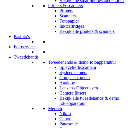
Bekijk alle smartphones toebehoren
Printers & scanners
Printers
Scanners
Fotopapier
Inktcartridges
Bekijk alle printers & scanners
Pasfoto's
Fotoservice
Tweedehands
Tweedehands & demo fotoapparatuur
Spiegelreflexcamera
Systeemcamera
Compact camera
Analoog
Lenzen / Objectieven
Camera flitsers
Bekijk alle tweedehands & demo
fotoapparatuur
Merken
Nikon
Canon
Panasonic