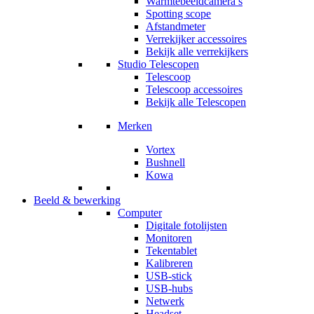
Warmtebeeldcamera’s
Spotting scope
Afstandmeter
Verrekijker accessoires
Bekijk alle verrekijkers
Studio Telescopen
Telescoop
Telescoop accessoires
Bekijk alle Telescopen
Merken
Vortex
Bushnell
Kowa
Beeld & bewerking
Computer
Digitale fotolijsten
Monitoren
Tekentablet
Kalibreren
USB-stick
USB-hubs
Netwerk
Headset