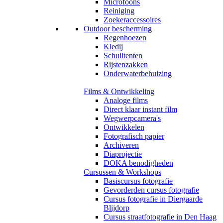
Microfoons
Reiniging
Zoekeraccessoires
Outdoor bescherming
Regenhoezen
Kledij
Schuiltenten
Rijstenzakken
Onderwaterbehuizing
Films & Ontwikkeling
Analoge films
Direct klaar instant film
Wegwerpcamera's
Ontwikkelen
Fotografisch papier
Archiveren
Diaprojectie
DOKA benodigheden
Cursussen & Workshops
Basiscursus fotografie
Gevorderden cursus fotografie
Cursus fotografie in Diergaarde
Blijdorp
Cursus straatfotografie in Den Haag