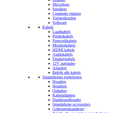
Microfoon
Speakers
Computer muizen
Toetsenborden
Software
Kabels
Laadkabels
Printerkabels
Netwerkkabels
Monitorkabels
HDMI kabels
Audiokabels
Displaykabels
12V autolader
Adapters
Bekijk alle kabels
Smartphones toebehoren
Houders
Headsets
Opladers
Kabeladapters
Dashboardhouder
Smartphone accessoires
Geheugenkaartlezer