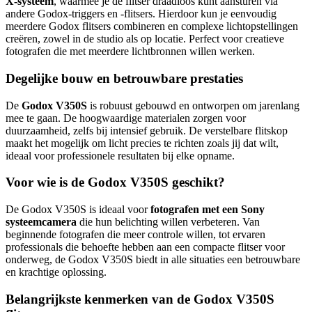
X-systeem
, waarmee je de flitser draadloos kunt aansturen via
andere Godox-triggers en -flitsers. Hierdoor kun je eenvoudig
meerdere Godox flitsers combineren en complexe lichtopstellingen
creëren, zowel in de studio als op locatie. Perfect voor creatieve
fotografen die met meerdere lichtbronnen willen werken.
Degelijke bouw en betrouwbare prestaties
De
Godox V350S
is robuust gebouwd en ontworpen om jarenlang
mee te gaan. De hoogwaardige materialen zorgen voor
duurzaamheid, zelfs bij intensief gebruik. De verstelbare flitskop
maakt het mogelijk om licht precies te richten zoals jij dat wilt,
ideaal voor professionele resultaten bij elke opname.
Voor wie is de Godox V350S geschikt?
De Godox V350S is ideaal voor
fotografen met een Sony
systeemcamera
die hun belichting willen verbeteren. Van
beginnende fotografen die meer controle willen, tot ervaren
professionals die behoefte hebben aan een compacte flitser voor
onderweg, de Godox V350S biedt in alle situaties een betrouwbare
en krachtige oplossing.
Belangrijkste kenmerken van de Godox V350S