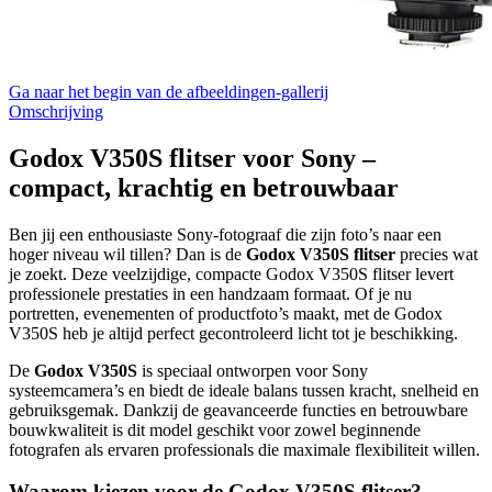
Ga naar het begin van de afbeeldingen-gallerij
Omschrijving
Godox V350S flitser voor Sony –
compact, krachtig en betrouwbaar
Ben jij een enthousiaste Sony-fotograaf die zijn foto’s naar een
hoger niveau wil tillen? Dan is de
Godox V350S flitser
precies wat
je zoekt. Deze veelzijdige, compacte Godox V350S flitser levert
professionele prestaties in een handzaam formaat. Of je nu
portretten, evenementen of productfoto’s maakt, met de Godox
V350S heb je altijd perfect gecontroleerd licht tot je beschikking.
De
Godox V350S
is speciaal ontworpen voor Sony
systeemcamera’s en biedt de ideale balans tussen kracht, snelheid en
gebruiksgemak. Dankzij de geavanceerde functies en betrouwbare
bouwkwaliteit is dit model geschikt voor zowel beginnende
fotografen als ervaren professionals die maximale flexibiliteit willen.
Waarom kiezen voor de Godox V350S flitser?