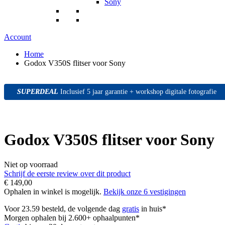
Sony
Account
Home
Godox V350S flitser voor Sony
SUPERDEAL
SUPERDEAL
SUPERDEAL
Inclusief 5 jaar garantie + workshop digitale fotografie
Godox V350S flitser voor Sony
Niet op voorraad
Schrijf de eerste review over dit product
€ 149,00
Ophalen in winkel is mogelijk.
Bekijk onze 6 vestigingen
Voor 23.59 besteld, de volgende dag
gratis
in huis*
Morgen ophalen bij 2.600+ ophaalpunten*