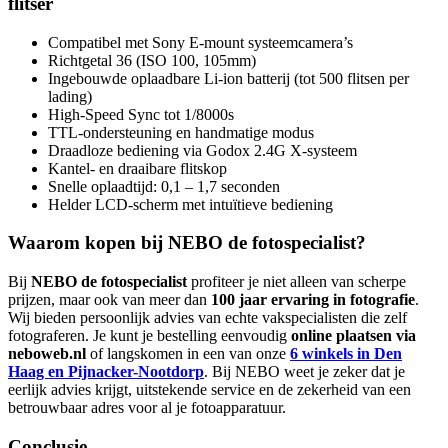
flitser
Compatibel met Sony E-mount systeemcamera’s
Richtgetal 36 (ISO 100, 105mm)
Ingebouwde oplaadbare Li-ion batterij (tot 500 flitsen per
lading)
High-Speed Sync tot 1/8000s
TTL-ondersteuning en handmatige modus
Draadloze bediening via Godox 2.4G X-systeem
Kantel- en draaibare flitskop
Snelle oplaadtijd: 0,1 – 1,7 seconden
Helder LCD-scherm met intuïtieve bediening
Waarom kopen bij NEBO de fotospecialist?
Bij
NEBO de fotospecialist
profiteer je niet alleen van scherpe
prijzen, maar ook van meer dan
100 jaar ervaring in fotografie
.
Wij bieden persoonlijk advies van echte vakspecialisten die zelf
fotograferen. Je kunt je bestelling eenvoudig
online plaatsen via
neboweb.nl
of langskomen in een van onze
6 winkels in Den
Haag en Pijnacker-Nootdorp
. Bij NEBO weet je zeker dat je
eerlijk advies krijgt, uitstekende service en de zekerheid van een
betrouwbaar adres voor al je fotoapparatuur.
Conclusie