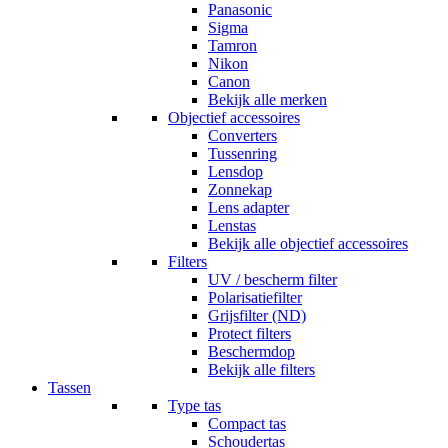
Panasonic
Sigma
Tamron
Nikon
Canon
Bekijk alle merken
Objectief accessoires
Converters
Tussenring
Lensdop
Zonnekap
Lens adapter
Lenstas
Bekijk alle objectief accessoires
Filters
UV / bescherm filter
Polarisatiefilter
Grijsfilter (ND)
Protect filters
Beschermdop
Bekijk alle filters
Tassen
Type tas
Compact tas
Schoudertas