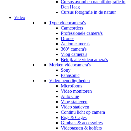
Cursus avond en nachtfotografie in
Den Haag
Cursus fotografie in de natuur
Video
Type videocamera's
Camcorders
Professionele camera’s
Drones
Action camera's
360° camera's
Vlog camera's
Bekijk alle videocamera's
Merken videocamera's
Sony
Panasonic
Video benodigdheden
Microfoons
Video monitoren
Auto Cue
Vlog statieven
Video statieven
Continu licht op camera
Rigs & Cages
Gimbals & accessoires
Videotassen & koffers