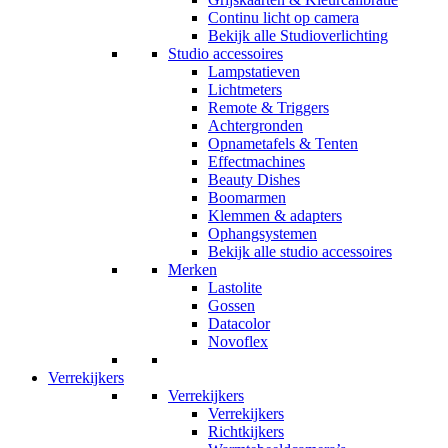
Continu licht op camera
Bekijk alle Studioverlichting
Studio accessoires
Lampstatieven
Lichtmeters
Remote & Triggers
Achtergronden
Opnametafels & Tenten
Effectmachines
Beauty Dishes
Boomarmen
Klemmen & adapters
Ophangsystemen
Bekijk alle studio accessoires
Merken
Lastolite
Gossen
Datacolor
Novoflex
Verrekijkers
Verrekijkers
Verrekijkers
Richtkijkers