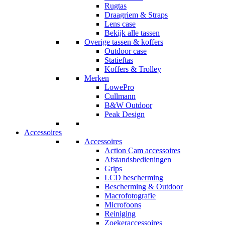
Rugtas
Draagriem & Straps
Lens case
Bekijk alle tassen
Overige tassen & koffers
Outdoor case
Statieftas
Koffers & Trolley
Merken
LowePro
Cullmann
B&W Outdoor
Peak Design
Accessoires
Accessoires
Action Cam accessoires
Afstandsbedieningen
Grips
LCD bescherming
Bescherming & Outdoor
Macrofotografie
Microfoons
Reiniging
Zoekeraccessoires