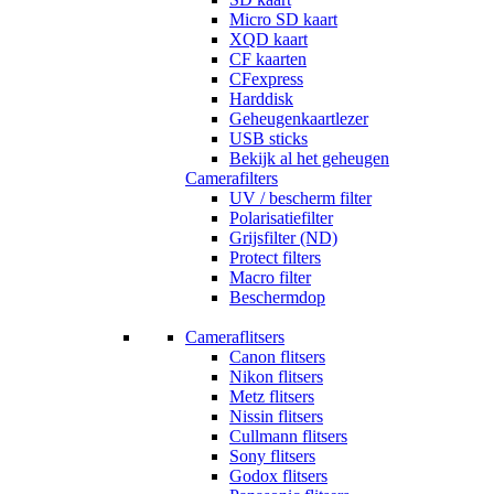
Micro SD kaart
XQD kaart
CF kaarten
CFexpress
Harddisk
Geheugenkaartlezer
USB sticks
Bekijk al het geheugen
Camerafilters
UV / bescherm filter
Polarisatiefilter
Grijsfilter (ND)
Protect filters
Macro filter
Beschermdop
Cameraflitsers
Canon flitsers
Nikon flitsers
Metz flitsers
Nissin flitsers
Cullmann flitsers
Sony flitsers
Godox flitsers