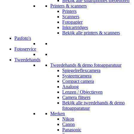
Bekijk alle smartphones toebehoren
Printers & scanners
Printers
Scanners
Fotopapier
Inktcartridges
Bekijk alle printers & scanners
Pasfoto's
Fotoservice
Tweedehands
Tweedehands & demo fotoapparatuur
Spiegelreflexcamera
Systeemcamera
Compact camera
Analoog
Lenzen / Objectieven
Camera flitsers
Bekijk alle tweedehands & demo
fotoapparatuur
Merken
Nikon
Canon
Panasonic