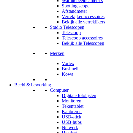
Warmtebeeldcamera’s
Spotting scope
Afstandmeter
Verrekijker accessoires
Bekijk alle verrekijkers
Studio Telescopen
Telescoop
Telescoop accessoires
Bekijk alle Telescopen
Merken
Vortex
Bushnell
Kowa
Beeld & bewerking
Computer
Digitale fotolijsten
Monitoren
Tekentablet
Kalibreren
USB-stick
USB-hubs
Netwerk
Headset