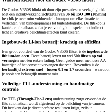
De Godox V350S blinkt uit door zijn prestaties en veelzijdigheid.
Met een indrukwekkend
richtgetal van 36 bij ISO 100 (105mm)
beschik je over ruim voldoende lichtoutput om elke situatie te
verlichten, van binnenopnames tot buitenfotografie. De flitskop is
kantel- en draaibaar, zodat je eenvoudig kunt spelen met indirect
licht en creatieve belichtingseffecten kunt creëren.
Ingebouwde Li-ion batterij: krachtig en efficiënt
Een groot voordeel van de Godox V350S flitser is de
ingebouwde
lithium-ion accu
. Deze batterij levert tot wel
500 flitsen op vol
vermogen
met één enkele lading. Geen gedoe meer met losse AA-
batterijen of het constant vervangen daarvan. Bovendien is de
herlaadtijd extreem snel – tussen 0,1 en 1,7 seconden
– waardoor
je nooit een belangrijk moment mist.
Volledige TTL-ondersteuning en handmatige
controle
De
TTL (Through-The-Lens)
ondersteuning zorgt ervoor dat de
flits automatisch wordt afgestemd op de belichting van je camera.
Dit betekent dat je direct perfecte resultaten krijgt, zelfs in