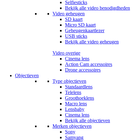
Selfiesticks
Bekijk alle video benodigdheden
Video geheugen
SD kaart
Micro SD kaart
Geheugenkaartlezer
USB sticks
Bekijk alle video geheugen
Video overige
Cinema lens
Action Cam accessoires
Drone accessoires
Objectieven
Type objectieven
Standaardlens
Telelens
Groothoeklens
Macro lens
Lensbaby
Cinema lens
Bekijk alle objectieven
Merken objectieven
Sony
Samyang