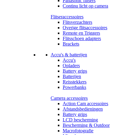
Panasonic flitsers
Continu licht op camera
Flitseraccessoires
Flitsverzachters
Overige flitsaccessoires
Remote en Triggers
Flitsschoen adapters
Brackets
Accu's & batterijen
Accu's
Opladers
Battery grips
Batterijen
Reisstekkers
Powerbanks
Camera accessoires
Action Cam accessoires
Afstandsbedieningen
Battery grips
LCD bescherming
Bescherming & Outdoor
Macrofotografie