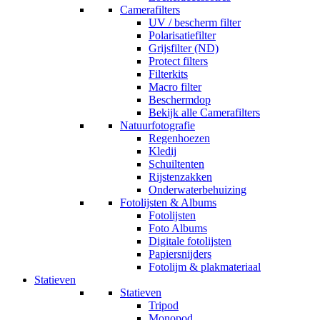
Camerafilters
UV / bescherm filter
Polarisatiefilter
Grijsfilter (ND)
Protect filters
Filterkits
Macro filter
Beschermdop
Bekijk alle Camerafilters
Natuurfotografie
Regenhoezen
Kledij
Schuiltenten
Rijstenzakken
Onderwaterbehuizing
Fotolijsten & Albums
Fotolijsten
Foto Albums
Digitale fotolijsten
Papiersnijders
Fotolijm & plakmateriaal
Statieven
Statieven
Tripod
Monopod