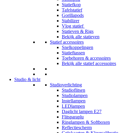
Statiefkop
Tafelstatief
Gorillapods
Stabilizer
Vlog statief
Statieven & Rigs
Bekijk alle statieven
Statief accessoires
Snelkoppelingen
Statieftassen
Toebehoren & accessoires
Bekijk alle statief accessoires
Studio & licht
Studioverlichting
Studioflitsen
Studiolampen
Instellampen
LEDlampen
Daglicht lampen E27
Flitsparaplu
Ringlampen & Softboxen
Reflectiescherm
Grijskaarten & Kleurcalibratie