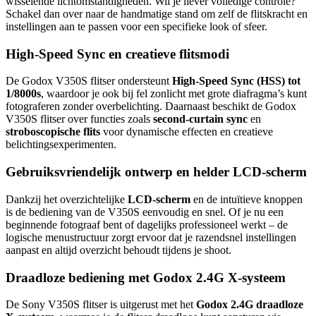
wisselende lichtomstandigheden. Wil je liever volledige controle?
Schakel dan over naar de handmatige stand om zelf de flitskracht en
instellingen aan te passen voor een specifieke look of sfeer.
High-Speed Sync en creatieve flitsmodi
De Godox V350S flitser ondersteunt
High-Speed Sync (HSS) tot
1/8000s
, waardoor je ook bij fel zonlicht met grote diafragma’s kunt
fotograferen zonder overbelichting. Daarnaast beschikt de Godox
V350S flitser over functies zoals
second-curtain sync
en
stroboscopische flits
voor dynamische effecten en creatieve
belichtingsexperimenten.
Gebruiksvriendelijk ontwerp en helder LCD-scherm
Dankzij het overzichtelijke
LCD-scherm
en de intuïtieve knoppen
is de bediening van de V350S eenvoudig en snel. Of je nu een
beginnende fotograaf bent of dagelijks professioneel werkt – de
logische menustructuur zorgt ervoor dat je razendsnel instellingen
aanpast en altijd overzicht behoudt tijdens je shoot.
Draadloze bediening met Godox 2.4G X-systeem
De Sony V350S flitser is uitgerust met het
Godox 2.4G draadloze