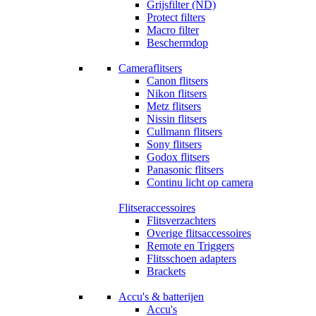
Grijsfilter (ND)
Protect filters
Macro filter
Beschermdop
Cameraflitsers
Canon flitsers
Nikon flitsers
Metz flitsers
Nissin flitsers
Cullmann flitsers
Sony flitsers
Godox flitsers
Panasonic flitsers
Continu licht op camera
Flitseraccessoires
Flitsverzachters
Overige flitsaccessoires
Remote en Triggers
Flitsschoen adapters
Brackets
Accu's & batterijen
Accu's