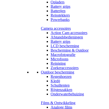
Opladers
Battery grips
Batterijen
Reisstekkers
Powerbanks
Camera accessoires
Action Cam accessoires
Afstandsbedieningen
Battery grips
LCD bescherming
Bescherming & Outdoor
Macrofotografie
Microfoons
Reiniging
Zoekeraccessoires
Outdoor bescherming
Regenhoezen
Kledij
Schuiltenten
Rijstenzakken
Onderwaterbehuizing
Films & Ontwikkeling
Analoge films