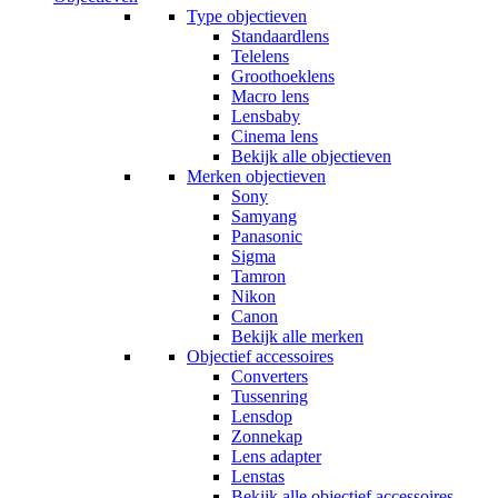
Type objectieven
Standaardlens
Telelens
Groothoeklens
Macro lens
Lensbaby
Cinema lens
Bekijk alle objectieven
Merken objectieven
Sony
Samyang
Panasonic
Sigma
Tamron
Nikon
Canon
Bekijk alle merken
Objectief accessoires
Converters
Tussenring
Lensdop
Zonnekap
Lens adapter
Lenstas
Bekijk alle objectief accessoires