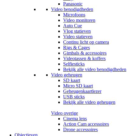
Panasonic
Video benodigdheden
Microfoons
Video monitoren
Auto Cue
Vlog statieven
Video statieven
Continu licht op camera
Rigs & Cages
Gimbals & accessoires
Videotassen & koffers
Selfiesticks
Bekijk alle video benodigdheden
Video geheugen
SD kaart
Micro SD kaart
Geheugenkaartlezer
USB sticks
Bekijk alle video geheugen
Video overige
Cinema lens
Action Cam accessoires
Drone accessoires
Objectieven