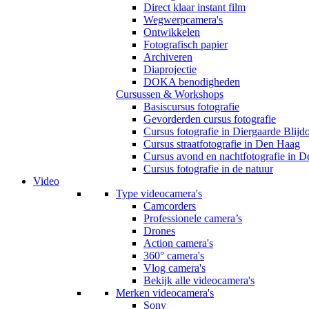
Direct klaar instant film
Wegwerpcamera's
Ontwikkelen
Fotografisch papier
Archiveren
Diaprojectie
DOKA benodigheden
Cursussen & Workshops
Basiscursus fotografie
Gevorderden cursus fotografie
Cursus fotografie in Diergaarde Blijd
Cursus straatfotografie in Den Haag
Cursus avond en nachtfotografie in 
Cursus fotografie in de natuur
Video
Type videocamera's
Camcorders
Professionele camera’s
Drones
Action camera's
360° camera's
Vlog camera's
Bekijk alle videocamera's
Merken videocamera's
Sony