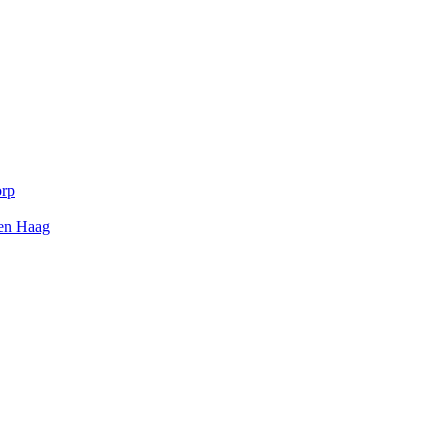
orp
Den Haag