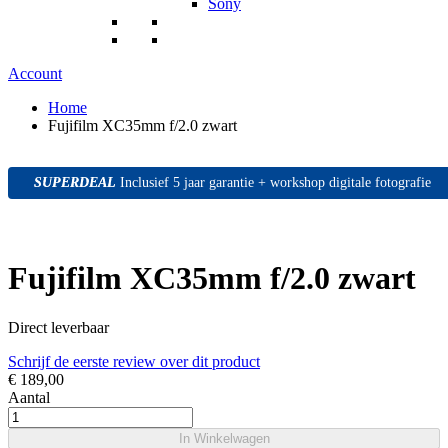
Sony
Account
Home
Fujifilm XC35mm f/2.0 zwart
SUPERDEAL
SUPERDEAL
SUPERDEAL
Inclusief 5 jaar garantie + workshop digitale fotografie
Fujifilm XC35mm f/2.0 zwart
Direct leverbaar
Schrijf de eerste review over dit product
€ 189,00
Aantal
In Winkelwagen