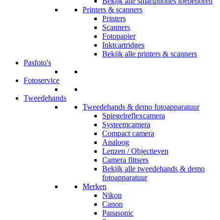
Bekijk alle smartphones toebehoren
Printers & scanners
Printers
Scanners
Fotopapier
Inktcartridges
Bekijk alle printers & scanners
Pasfoto's
Fotoservice
Tweedehands
Tweedehands & demo fotoapparatuur
Spiegelreflexcamera
Systeemcamera
Compact camera
Analoog
Lenzen / Objectieven
Camera flitsers
Bekijk alle tweedehands & demo
fotoapparatuur
Merken
Nikon
Canon
Panasonic