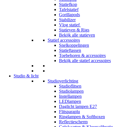
Statiefkop
Tafelstatief
Gorillapods
Stabilizer
Vlog statief
Statieven & Rigs
Bekijk alle statieven
Statief accessoires
Snelkoppelingen
Statieftassen
Toebehoren & accessoires
Bekijk alle statief accessoires
Studio & licht
Studioverlichting
Studioflitsen
Studiolampen
Instellampen
LEDlampen
Daglicht lampen E27
Flitsparaplu
Ringlampen & Softboxen
Reflectiescherm
Grijskaarten & Kleurcalibratie