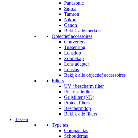
Panasonic
Sigma
Tamron
Nikon
Canon
Bekijk alle merken
Objectief accessoires
Converters
Tussenring
Lensdop
Zonnekap
Lens adapter
Lenstas
Bekijk alle objectief accessoires
Filters
UV / bescherm filter
Polarisatiefilter
Grijsfilter (ND)
Protect filters
Beschermdop
Bekijk alle filters
Tassen
Type tas
Compact tas
Schoudertas