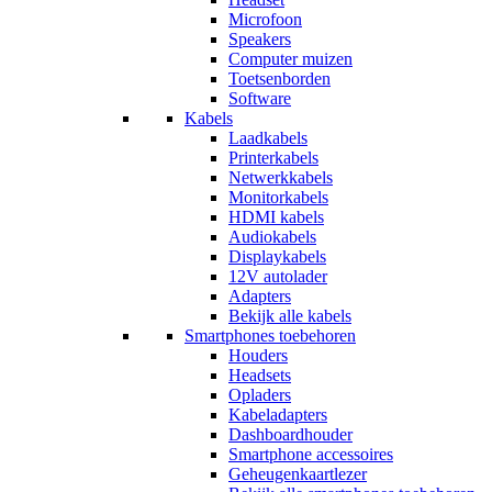
Microfoon
Speakers
Computer muizen
Toetsenborden
Software
Kabels
Laadkabels
Printerkabels
Netwerkkabels
Monitorkabels
HDMI kabels
Audiokabels
Displaykabels
12V autolader
Adapters
Bekijk alle kabels
Smartphones toebehoren
Houders
Headsets
Opladers
Kabeladapters
Dashboardhouder
Smartphone accessoires
Geheugenkaartlezer