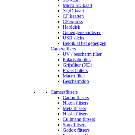
Micro SD kaart
XQD kaart
CF kaarten
CFexpress
Harddisk
Geheugenkaartlezer
USB sticks
Bekijk al het geheugen
Camerafilters
UV / bescherm filter
Polarisatiefilter
Grijsfilter (ND)
Protect filters
Macro filter
Beschermdop
Cameraflitsers
Canon flitsers
Nikon flitsers
Metz flitsers
Nissin flitsers
Cullmann flitsers
Sony flitsers
Godox flitsers