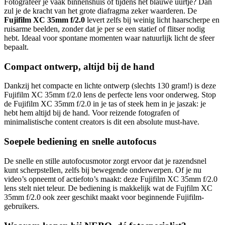
Fotografeer je vaak binnenshuis of tijdens het blauwe uurtje? Dan
zul je de kracht van het grote diafragma zeker waarderen. De
Fujifilm XC 35mm f/2.0
levert zelfs bij weinig licht haarscherpe en
ruisarme beelden, zonder dat je per se een statief of flitser nodig
hebt. Ideaal voor spontane momenten waar natuurlijk licht de sfeer
bepaalt.
Compact ontwerp, altijd bij de hand
Dankzij het compacte en lichte ontwerp (slechts 130 gram!) is deze
Fujifilm XC 35mm f/2.0 lens de perfecte lens voor onderweg. Stop
de Fujifilm XC 35mm f/2.0 in je tas of steek hem in je jaszak: je
hebt hem altijd bij de hand. Voor reizende fotografen of
minimalistische content creators is dit een absolute must-have.
Soepele bediening en snelle autofocus
De snelle en stille autofocusmotor zorgt ervoor dat je razendsnel
kunt scherpstellen, zelfs bij bewegende onderwerpen. Of je nu
video’s opneemt of actiefoto’s maakt: deze Fujifilm XC 35mm f/2.0
lens stelt niet teleur. De bediening is makkelijk wat de Fujfilm XC
35mm f/2.0 ook zeer geschikt maakt voor beginnende Fujifilm-
gebruikers.