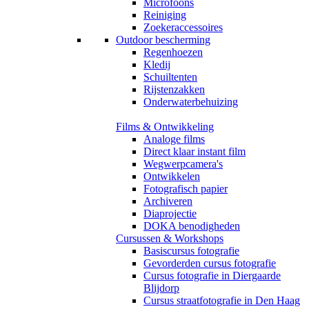
Microfoons
Reiniging
Zoekeraccessoires
Outdoor bescherming
Regenhoezen
Kledij
Schuiltenten
Rijstenzakken
Onderwaterbehuizing
Films & Ontwikkeling
Analoge films
Direct klaar instant film
Wegwerpcamera's
Ontwikkelen
Fotografisch papier
Archiveren
Diaprojectie
DOKA benodigheden
Cursussen & Workshops
Basiscursus fotografie
Gevorderden cursus fotografie
Cursus fotografie in Diergaarde
Blijdorp
Cursus straatfotografie in Den Haag