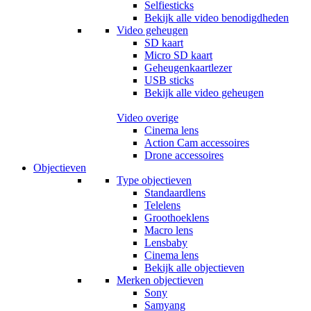
Selfiesticks
Bekijk alle video benodigdheden
Video geheugen
SD kaart
Micro SD kaart
Geheugenkaartlezer
USB sticks
Bekijk alle video geheugen
Video overige
Cinema lens
Action Cam accessoires
Drone accessoires
Objectieven
Type objectieven
Standaardlens
Telelens
Groothoeklens
Macro lens
Lensbaby
Cinema lens
Bekijk alle objectieven
Merken objectieven
Sony
Samyang