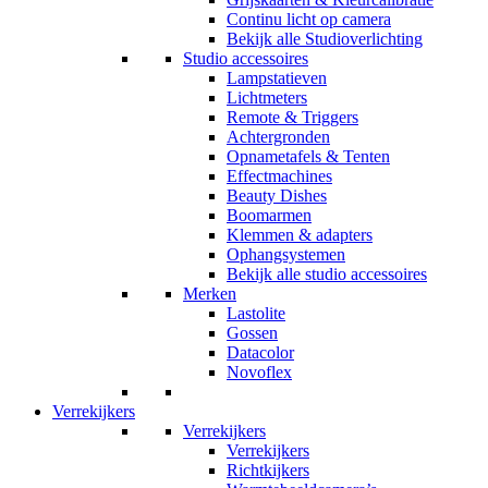
Continu licht op camera
Bekijk alle Studioverlichting
Studio accessoires
Lampstatieven
Lichtmeters
Remote & Triggers
Achtergronden
Opnametafels & Tenten
Effectmachines
Beauty Dishes
Boomarmen
Klemmen & adapters
Ophangsystemen
Bekijk alle studio accessoires
Merken
Lastolite
Gossen
Datacolor
Novoflex
Verrekijkers
Verrekijkers
Verrekijkers
Richtkijkers