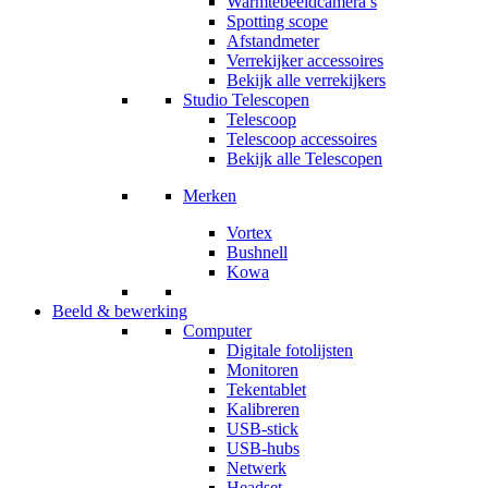
Warmtebeeldcamera’s
Spotting scope
Afstandmeter
Verrekijker accessoires
Bekijk alle verrekijkers
Studio Telescopen
Telescoop
Telescoop accessoires
Bekijk alle Telescopen
Merken
Vortex
Bushnell
Kowa
Beeld & bewerking
Computer
Digitale fotolijsten
Monitoren
Tekentablet
Kalibreren
USB-stick
USB-hubs
Netwerk
Headset