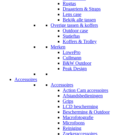
Rugtas
Draagriem & Straps
Lens case
Bekijk alle tassen
Overige tassen & koffers
Outdoor case
Statieftas
Koffers & Trolley
Merken
LowePro
Cullmann
B&W Outdoor
Peak Design
Accessoires
Accessoires
Action Cam accessoires
Afstandsbedieningen
Grips
LCD bescherming
Bescherming & Outdoor
Macrofotografie
Microfoons
Reiniging
Zoekeraccessoires