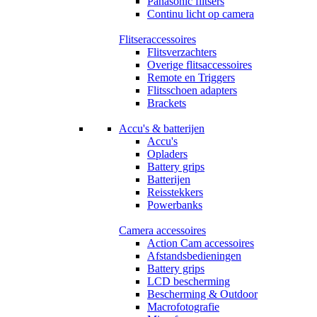
Panasonic flitsers
Continu licht op camera
Flitseraccessoires
Flitsverzachters
Overige flitsaccessoires
Remote en Triggers
Flitsschoen adapters
Brackets
Accu's & batterijen
Accu's
Opladers
Battery grips
Batterijen
Reisstekkers
Powerbanks
Camera accessoires
Action Cam accessoires
Afstandsbedieningen
Battery grips
LCD bescherming
Bescherming & Outdoor
Macrofotografie