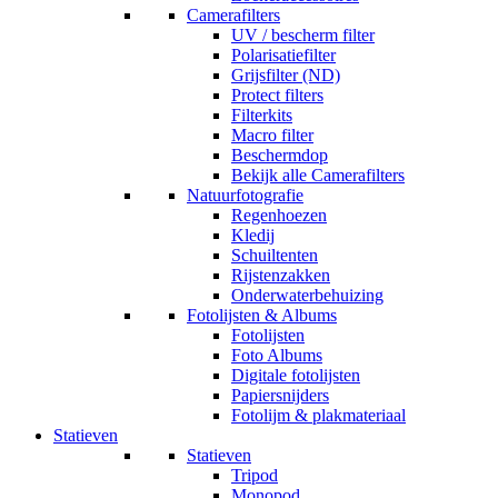
Camerafilters
UV / bescherm filter
Polarisatiefilter
Grijsfilter (ND)
Protect filters
Filterkits
Macro filter
Beschermdop
Bekijk alle Camerafilters
Natuurfotografie
Regenhoezen
Kledij
Schuiltenten
Rijstenzakken
Onderwaterbehuizing
Fotolijsten & Albums
Fotolijsten
Foto Albums
Digitale fotolijsten
Papiersnijders
Fotolijm & plakmateriaal
Statieven
Statieven
Tripod
Monopod