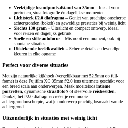
Veelzijdige brandpuntsafstand van 35mm
– Ideaal voor
portretten, straatfotografie én dagelijkse momenten
Lichtsterk f/2.0 diafragma
– Geniet van prachtige onscherpe
achtergronden (bokeh) en geweldige prestaties bij weinig licht
Slechts 130 gram
– Ultralicht en compact ontwerp, ideaal
voor reizen en dagelijks gebruik
Snelle en stille autofocus
– Mis nooit een moment, ook bij
spontane situaties
Uitstekende beeldkwaliteit
– Scherpe details en levendige
kleuren in elke opname
Perfect voor diverse situaties
Met zijn natuurlijke kijkhoek (vergelijkbaar met 52.5mm op full-
frame) is deze Fujifilm XC 35mm f/2.0 lens uitermate geschikt voor
een breed scala aan onderwerpen. Maak moeiteloos
intieme
portretten
, dynamische
straatfoto’s
of sfeervolle
reisbeelden
.
Dankzij het f/2.0 diafragma creëer je een mooie
achtergrondonscherpte, wat je onderwerp prachtig losmaakt van de
achtergrond.
Uitzonderlijk in situaties met weinig licht