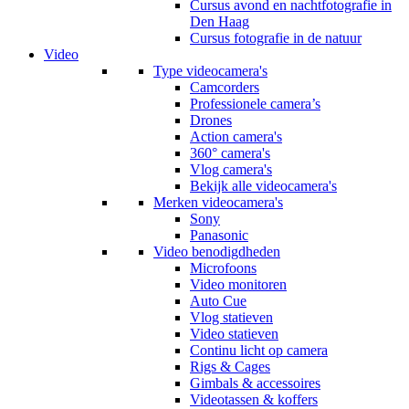
Cursus avond en nachtfotografie in
Den Haag
Cursus fotografie in de natuur
Video
Type videocamera's
Camcorders
Professionele camera’s
Drones
Action camera's
360° camera's
Vlog camera's
Bekijk alle videocamera's
Merken videocamera's
Sony
Panasonic
Video benodigdheden
Microfoons
Video monitoren
Auto Cue
Vlog statieven
Video statieven
Continu licht op camera
Rigs & Cages
Gimbals & accessoires
Videotassen & koffers