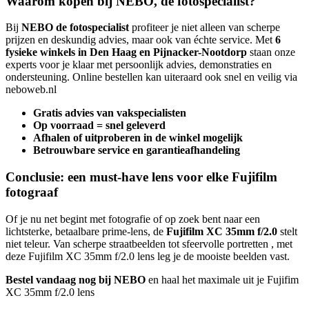
Waarom kopen bij NEBO, dé fotospecialist?
Bij
NEBO de fotospecialist
profiteer je niet alleen van scherpe
prijzen en deskundig advies, maar ook van échte service. Met
6
fysieke winkels in Den Haag en Pijnacker-Nootdorp
staan onze
experts voor je klaar met persoonlijk advies, demonstraties en
ondersteuning. Online bestellen kan uiteraard ook snel en veilig via
neboweb.nl
Gratis advies van vakspecialisten
Op voorraad = snel geleverd
Afhalen of uitproberen in de winkel mogelijk
Betrouwbare service en garantieafhandeling
Conclusie: een must-have lens voor elke Fujifilm
fotograaf
Of je nu net begint met fotografie of op zoek bent naar een
lichtsterke, betaalbare prime-lens, de
Fujifilm XC 35mm f/2.0
stelt
niet teleur. Van scherpe straatbeelden tot sfeervolle portretten , met
deze Fujifilm XC 35mm f/2.0 lens leg je de mooiste beelden vast.
Bestel vandaag nog bij NEBO
en haal het maximale uit je Fujifim
XC 35mm f/2.0 lens