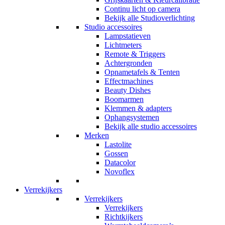
Continu licht op camera
Bekijk alle Studioverlichting
Studio accessoires
Lampstatieven
Lichtmeters
Remote & Triggers
Achtergronden
Opnametafels & Tenten
Effectmachines
Beauty Dishes
Boomarmen
Klemmen & adapters
Ophangsystemen
Bekijk alle studio accessoires
Merken
Lastolite
Gossen
Datacolor
Novoflex
Verrekijkers
Verrekijkers
Verrekijkers
Richtkijkers