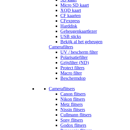
Micro SD kaart
XQD kaart
CF kaarten
CFexpress
Harddisk
Geheugenkaartlezer
USB sticks
Bekijk al het geheugen
Camerafilters
UV / bescherm filter
Polarisatiefilter
Grijsfilter (ND)
Protect filters
Macro filter
Beschermdop
Cameraflitsers
Canon flitsers
Nikon flitsers
Metz flitsers
Nissin flitsers
Cullmann flitsers
Sony flitsers
Godox flitsers