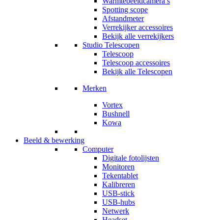
Warmtebeeldcamera’s
Spotting scope
Afstandmeter
Verrekijker accessoires
Bekijk alle verrekijkers
Studio Telescopen
Telescoop
Telescoop accessoires
Bekijk alle Telescopen
Merken
Vortex
Bushnell
Kowa
Beeld & bewerking
Computer
Digitale fotolijsten
Monitoren
Tekentablet
Kalibreren
USB-stick
USB-hubs
Netwerk
Headset