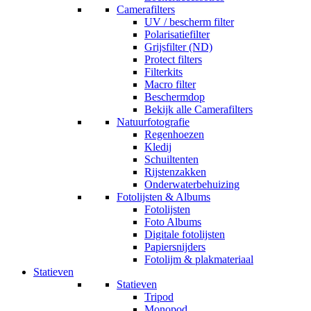
Camerafilters
UV / bescherm filter
Polarisatiefilter
Grijsfilter (ND)
Protect filters
Filterkits
Macro filter
Beschermdop
Bekijk alle Camerafilters
Natuurfotografie
Regenhoezen
Kledij
Schuiltenten
Rijstenzakken
Onderwaterbehuizing
Fotolijsten & Albums
Fotolijsten
Foto Albums
Digitale fotolijsten
Papiersnijders
Fotolijm & plakmateriaal
Statieven
Statieven
Tripod
Monopod