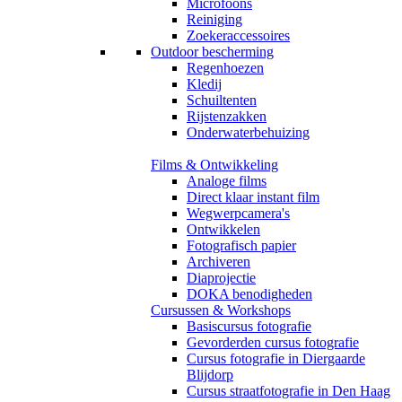
Microfoons
Reiniging
Zoekeraccessoires
Outdoor bescherming
Regenhoezen
Kledij
Schuiltenten
Rijstenzakken
Onderwaterbehuizing
Films & Ontwikkeling
Analoge films
Direct klaar instant film
Wegwerpcamera's
Ontwikkelen
Fotografisch papier
Archiveren
Diaprojectie
DOKA benodigheden
Cursussen & Workshops
Basiscursus fotografie
Gevorderden cursus fotografie
Cursus fotografie in Diergaarde
Blijdorp
Cursus straatfotografie in Den Haag