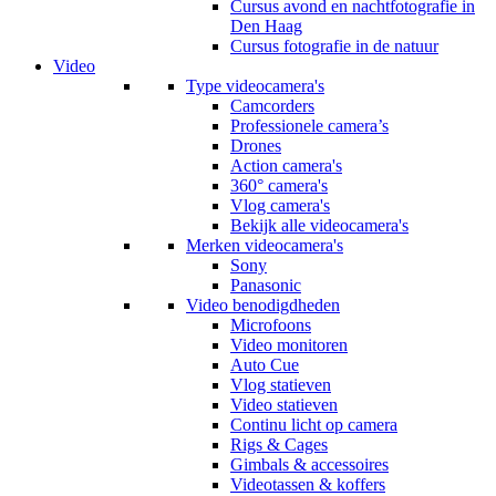
Cursus avond en nachtfotografie in
Den Haag
Cursus fotografie in de natuur
Video
Type videocamera's
Camcorders
Professionele camera’s
Drones
Action camera's
360° camera's
Vlog camera's
Bekijk alle videocamera's
Merken videocamera's
Sony
Panasonic
Video benodigdheden
Microfoons
Video monitoren
Auto Cue
Vlog statieven
Video statieven
Continu licht op camera
Rigs & Cages
Gimbals & accessoires
Videotassen & koffers