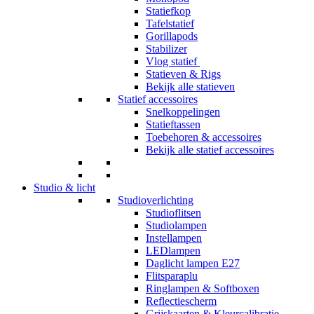
Statiefkop
Tafelstatief
Gorillapods
Stabilizer
Vlog statief
Statieven & Rigs
Bekijk alle statieven
Statief accessoires
Snelkoppelingen
Statieftassen
Toebehoren & accessoires
Bekijk alle statief accessoires
Studio & licht
Studioverlichting
Studioflitsen
Studiolampen
Instellampen
LEDlampen
Daglicht lampen E27
Flitsparaplu
Ringlampen & Softboxen
Reflectiescherm
Grijskaarten & Kleurcalibratie