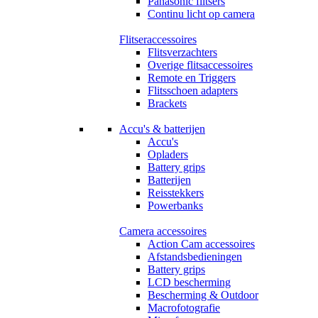
Panasonic flitsers
Continu licht op camera
Flitseraccessoires
Flitsverzachters
Overige flitsaccessoires
Remote en Triggers
Flitsschoen adapters
Brackets
Accu's & batterijen
Accu's
Opladers
Battery grips
Batterijen
Reisstekkers
Powerbanks
Camera accessoires
Action Cam accessoires
Afstandsbedieningen
Battery grips
LCD bescherming
Bescherming & Outdoor
Macrofotografie