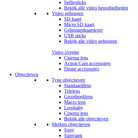
Selfiesticks
Bekijk alle video benodigdheden
Video geheugen
SD kaart
Micro SD kaart
Geheugenkaartlezer
USB sticks
Bekijk alle video geheugen
Video overige
Cinema lens
Action Cam accessoires
Drone accessoires
Objectieven
Type objectieven
Standaardlens
Telelens
Groothoeklens
Macro lens
Lensbaby
Cinema lens
Bekijk alle objectieven
Merken objectieven
Sony
Samyang