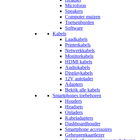
Microfoon
Speakers
Computer muizen
Toetsenborden
Software
Kabels
Laadkabels
Printerkabels
Netwerkkabels
Monitorkabels
HDMI kabels
Audiokabels
Displaykabels
12V autolader
Adapters
Bekijk alle kabels
Smartphones toebehoren
Houders
Headsets
Opladers
Kabeladapters
Dashboardhouder
Smartphone accessoires
Geheugenkaartlezer