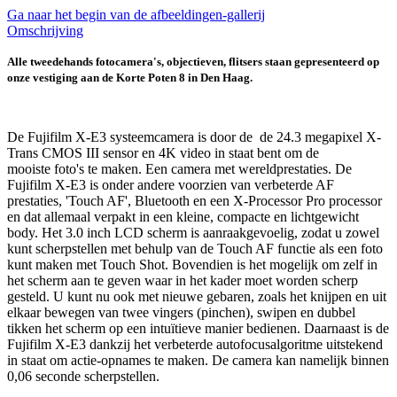
Ga naar het begin van de afbeeldingen-gallerij
Omschrijving
Alle tweedehands fotocamera's, objectieven, flitsers staan gepresenteerd op
onze vestiging aan de Korte Poten 8 in Den Haag.
De Fujifilm X-E3 systeemcamera is door de de 24.3 megapixel X-
Trans CMOS III sensor en 4K video in staat bent om de
mooiste foto's te maken. Een camera met wereldprestaties. De
Fujifilm X-E3 is onder andere voorzien van verbeterde AF
prestaties, 'Touch AF', Bluetooth en een X-Processor Pro processor
en dat allemaal verpakt in een kleine, compacte en lichtgewicht
body. Het 3.0 inch LCD scherm is aanraakgevoelig, zodat u zowel
kunt scherpstellen met behulp van de Touch AF functie als een foto
kunt maken met Touch Shot. Bovendien is het mogelijk om zelf in
het scherm aan te geven waar in het kader moet worden scherp
gesteld. U kunt nu ook met nieuwe gebaren, zoals het knijpen en uit
elkaar bewegen van twee vingers (pinchen), swipen en dubbel
tikken het scherm op een intuïtieve manier bedienen. Daarnaast is de
Fujifilm X-E3 dankzij het verbeterde autofocusalgoritme uitstekend
in staat om actie-opnames te maken. De camera kan namelijk binnen
0,06 seconde scherpstellen.