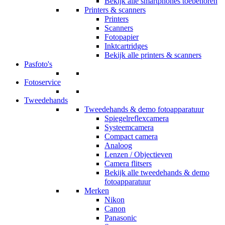
Bekijk alle smartphones toebehoren
Printers & scanners
Printers
Scanners
Fotopapier
Inktcartridges
Bekijk alle printers & scanners
Pasfoto's
Fotoservice
Tweedehands
Tweedehands & demo fotoapparatuur
Spiegelreflexcamera
Systeemcamera
Compact camera
Analoog
Lenzen / Objectieven
Camera flitsers
Bekijk alle tweedehands & demo
fotoapparatuur
Merken
Nikon
Canon
Panasonic