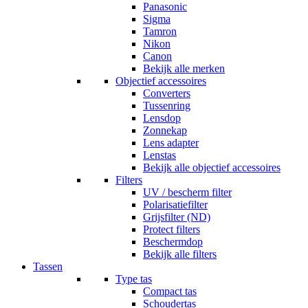
Panasonic
Sigma
Tamron
Nikon
Canon
Bekijk alle merken
Objectief accessoires
Converters
Tussenring
Lensdop
Zonnekap
Lens adapter
Lenstas
Bekijk alle objectief accessoires
Filters
UV / bescherm filter
Polarisatiefilter
Grijsfilter (ND)
Protect filters
Beschermdop
Bekijk alle filters
Tassen
Type tas
Compact tas
Schoudertas