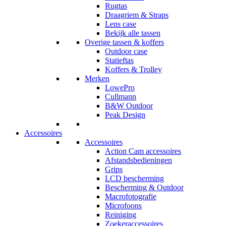
Rugtas
Draagriem & Straps
Lens case
Bekijk alle tassen
Overige tassen & koffers
Outdoor case
Statieftas
Koffers & Trolley
Merken
LowePro
Cullmann
B&W Outdoor
Peak Design
Accessoires
Accessoires
Action Cam accessoires
Afstandsbedieningen
Grips
LCD bescherming
Bescherming & Outdoor
Macrofotografie
Microfoons
Reiniging
Zoekeraccessoires